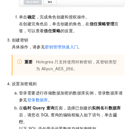
单击
确定
，完成角色创建和授权操作。
在创建完角色后，单击创建的角色，在
信任策略管理
页
签，可以查看
信任策略
的设置。
创建密钥
具体操作，请参见
密钥管理快速入门
。
重要
Hologres
只支持使用对称密钥，其密钥类型
为
Aliyun_AES_256。
设置加密规则
登录需要进行存储数据加密的数据库实例，登录数据库请
参见
登录数据库
。
在
临时
Query
查询
页面，选择已创建的
实例名
和
数据库
后，请您在
SQL
查询的编辑框输入如下语句，单击
运
行
。
以下
SQL
语句用于设置数据存储加密规则。