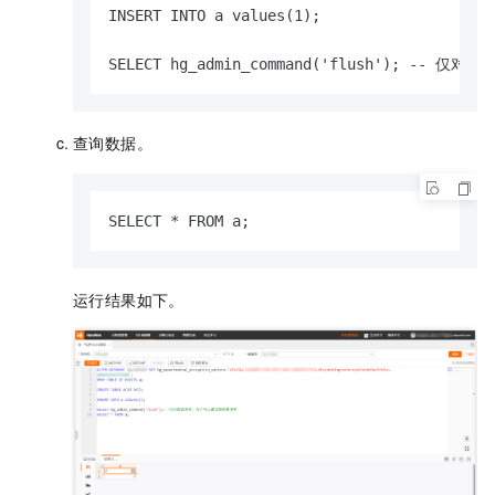
INSERT INTO a values(1);

SELECT hg_admin_command('flush'); -
查询数据。
SELECT * FROM a;
运行结果如下。