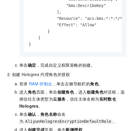
                "kms:DescribeKey"

            ],

            "Resource": "acs:kms:*:*:*/*",

            "Effect": "Allow"

        }

    ]

}
单击
确定
，完成自定义权限策略的创建。
创建
Hologres
代理角色并授权
登录
RAM
控制台
，单击左侧导航栏的
角色
。
进入
角色
页面，单击
创建角色
，进入
创建角色
对话框，选
择信任主体类型为
云服务
，
信任主体名称为
实时数仓
Hologres
。
单击
确认
，
角色名称
命名
为
。
AliyunHologresEncryptionDefaultRole
进入
创建完成
页面，单击
新增授权
。