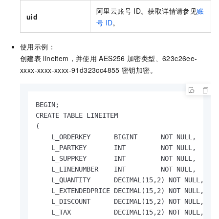
阿里云账号
ID。获取详情请参见
账
uid
号
ID
。
使用示例：
创建表
lineitem，并使用
AES256
加密类型、623c26ee-
xxxx-xxxx-xxxx-91d323cc4855
密钥加密。
BEGIN;

CREATE TABLE LINEITEM

(

    L_ORDERKEY      BIGINT      NOT NULL,

    L_PARTKEY       INT         NOT NULL,

    L_SUPPKEY       INT         NOT NULL,

    L_LINENUMBER    INT         NOT NULL,

    L_QUANTITY      DECIMAL(15,2) NOT NULL,

    L_EXTENDEDPRICE DECIMAL(15,2) NOT NULL,

    L_DISCOUNT      DECIMAL(15,2) NOT NULL,

    L_TAX           DECIMAL(15,2) NOT NULL,
