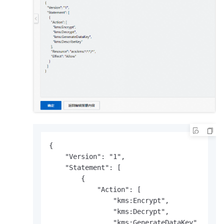
{

    "Version": "1",

    "Statement": [

        {

            "Action": [

                "kms:Encrypt",

                "kms:Decrypt",

                "kms:GenerateDataKey",
