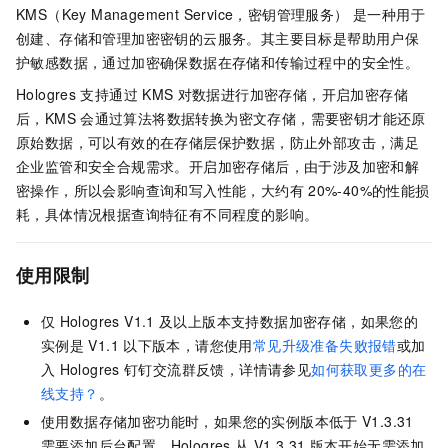
KMS（Key Management Service，密钥管理服务） 是一种用于
创建、存储和管理加密密钥的云服务。其主要目标是帮助用户保
护敏感数据，通过加密确保数据在存储和传输过程中的安全性。
Hologres
支持通过
KMS
对数据进行加密存储，开启加密存储
后，KMS
会通过算法将数据转换为密文存储，需要密钥才能还原
原始数据，可以有效的在存储层保护数据，防止外部攻击，满足
企业监管和安全合规需求。开启加密存储后，由于涉及加密和解
密操作，所以会影响查询和写入性能，大约有
20%-40%的性能损
耗，具体情况根据查询特征有不同程度的影响。
使用限制
仅
Hologres V1.1
及以上版本支持数据加密存储，如果您的
实例是
V1.1
以下版本，
请您使用
常见升级准备失败报错
或加
入
Hologres
钉钉交流群反馈，详情请参见
如何获取更多的在
线支持？
。
使用数据存储加密功能时，如果您的实例版本低于
V1.3.31
需要添加后台配置。Hologres
从
V1.3.31
版本开始无需添加