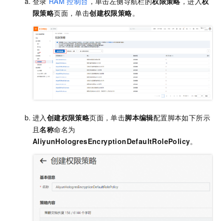
登录
RAM
控制台
，单击左侧导航栏的
权限策略
，进入
权
限策略
页面，单击
创建权限策略
。
进入
创建权限策略
页面，单击
脚本编辑
配置脚本如下所示
且
名称
命名为
AliyunHologresEncryptionDefaultRolePolicy
。