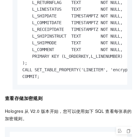
    L_RETURNFLAG    TEXT        NOT NULL,

    L_LINESTATUS    TEXT        NOT NULL,

    L_SHIPDATE      TIMESTAMPTZ NOT NULL,

    L_COMMITDATE    TIMESTAMPTZ NOT NULL,

    L_RECEIPTDATE   TIMESTAMPTZ NOT NULL,

    L_SHIPINSTRUCT  TEXT        NOT NULL,

    L_SHIPMODE      TEXT        NOT NULL,

    L_COMMENT       TEXT        NOT NULL,

    PRIMARY KEY (L_ORDERKEY,L_LINENUMBER)

);

CALL SET_TABLE_PROPERTY('LINEITEM', 'encryption
COMMIT;
查看存储加密规则
Hologres
从
V2.0
版本开始，您可以使用如下
SQL
查看每张表的
加密规则。