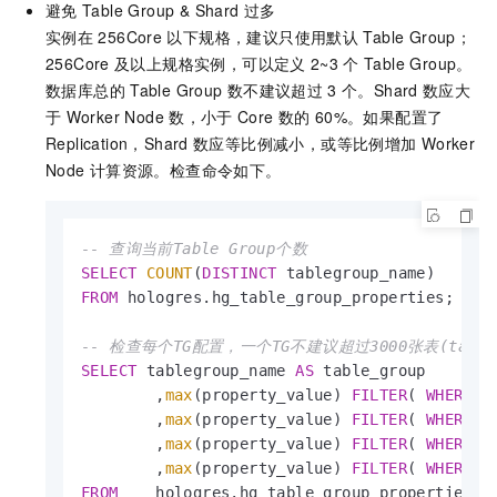
避免
Table Group & Shard
过多
实例在
256Core
以下规格，建议只使用默认
Table Group；
256Core
及以上规格实例，可以定义
2~3
个
Table Group。
数据库总的
Table Group
数不建议超过
3
个。Shard
数应大
于
Worker Node
数，小于
Core
数的
60%。如果配置了
Replication，Shard
数应等比例减小，或等比例增加
Worker
Node
计算资源。检查命令如下。
-- 查询当前Table Group个数
SELECT
COUNT
(
DISTINCT
FROM
 hologres.hg_table_group_properties;

-- 检查每个TG配置，一个TG不建议超过3000张表(table_
SELECT
 tablegroup_name 
AS
 table_group

        ,
max
(property_value) 
FILTER
( 
WHERE
 p
        ,
max
(property_value) 
FILTER
( 
WHERE
 p
        ,
max
(property_value) 
FILTER
( 
WHERE
 p
        ,
max
(property_value) 
FILTER
( 
WHERE
 p
FROM