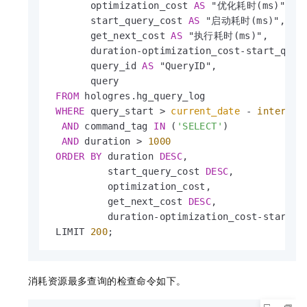
       optimization_cost 
AS
 "优化耗时(ms)",

       start_query_cost 
AS
 "启动耗时(ms)",

       get_next_cost 
AS
 "执行耗时(ms)",

       duration
-
optimization_cost
-
start_quer
       query_id 
AS
 "QueryID",

       query

FROM
 hologres.hg_query_log

WHERE
 query_start 
>
current_date
-
interval
AND
 command_tag 
IN
 (
'SELECT'
)

AND
 duration 
>
1000
ORDER
BY
 duration 
DESC
,

          start_query_cost 
DESC
,

          optimization_cost,

          get_next_cost 
DESC
,

          duration
-
optimization_cost
-
start_q
 LIMIT 
200
;
消耗资源最多查询的检查命令如下。