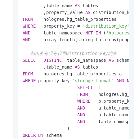
        ,table_name 
AS
 tables

        ,property_value 
AS
FROM
WHERE
   property_key 
=
'distribution_key'
AND
     table_namespace 
NOT
IN
 (
'hologres'
,
'
AND
     array_length(string_to_array(propert
-- 列出所有没有设置Distribution Key的表
SELECT
DISTINCT
 table_namespace 
AS
 schema

        ,table_name 
AS
FROM
WHERE
 property_key
=
'storage_format'
AND
NOT
SELECT
1
FROM
    hologres.hg_tabl
WHERE
   b.property_key 
AND
     a.table_namespa
AND
     a.table_name 
=
 
AND
     table_namespace
ORDER
BY
 schema
