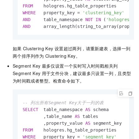
FROM
WHERE
   property_key 
=
'clustering_key'
AND
     table_namespace 
NOT
IN
 (
'hologres'
,
'
AND
     array_length(string_to_array(propert
如果
Clustering Key
设置超过两列，请重新建表，选择一到
两个排序列作为
Clustering Key。
Segment Key
最多仅设置一个实时写入时间戳相关列
Segment Key
用于文件分块，建议最多只设置一列，且类型
为时间戳或者整型。检查命令如下。
-- 列出所有Segment Key大于一列的表
SELECT
  table_namespace 
AS
 schema

        ,table_name 
AS
 tables

        ,property_value 
AS
FROM
WHERE
   property_key 
=
'segment_key'