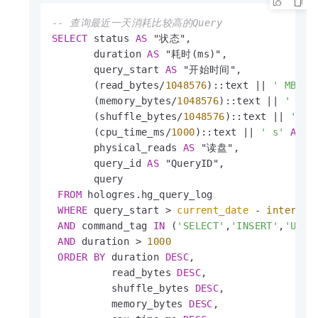
-- 查询最近一天消耗比较高的Query
SELECT
 status 
AS
 "状态",

       duration 
AS
 "耗时(ms)",

       query_start 
AS
 "开始时间",

       (read_bytes
/
1048576
)::text 
||
' MB'
A
       (memory_bytes
/
1048576
)::text 
||
' MB'
       (shuffle_bytes
/
1048576
)::text 
||
' MB
       (cpu_time_ms
/
1000
)::text 
||
' s'
AS
 "
       physical_reads 
AS
 "读盘",

       query_id 
AS
 "QueryID",

       query

FROM
 hologres.hg_query_log

WHERE
 query_start 
>
current_date
-
interval
AND
 command_tag 
IN
 (
'SELECT'
,
'INSERT'
,
'UPDA
AND
 duration 
>
1000
ORDER
BY
 duration 
DESC
,

          read_bytes 
DESC
,

          shuffle_bytes 
DESC
,

          memory_bytes 
DESC
,
