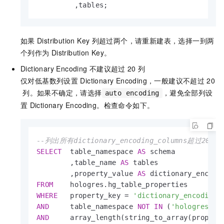
         ,tables;
如果
Distribution Key
列超过两个，请重新建表，选择一到两
个列作为
Distribution Key。
Dictionary Encoding
不建议超过
20
列
仅对低基数列设置
Dictionary Encoding，一般建议不超过
20
列。如果不确定，请选择
，避免全部列设
auto encoding
置
Dictionary Encoding。检查命令如下。
--列出所有dictionary_encoding_columns超过20
SELECT
  table_namespace 
AS
 schema

        ,table_name 
AS
 tables

        ,property_value 
AS
FROM
WHERE
   property_key 
=
'dictionary_encoding_
AND
     table_namespace 
NOT
IN
 (
'hologres'
,
'
AND
     array_length(string_to_array(propert