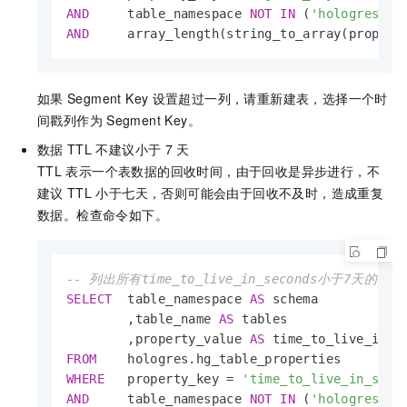
AND
     table_namespace 
NOT
IN
 (
'hologres'
,
'
AND
     array_length(string_to_array(propert
如果
Segment Key
设置超过一列，请重新建表，选择一个时
间戳列作为
Segment Key。
数据
TTL
不建议小于
7
天
TTL
表示一个表数据的回收时间，由于回收是异步进行，不
建议
TTL
小于七天，否则可能会由于回收不及时，造成重复
数据。检查命令如下。
-- 列出所有time_to_live_in_seconds小于7天的表
SELECT
  table_namespace 
AS
 schema

        ,table_name 
AS
 tables

        ,property_value 
AS
FROM
WHERE
   property_key 
=
'time_to_live_in_seco
AND
     table_namespace 
NOT
IN
 (
'hologres'
,
'