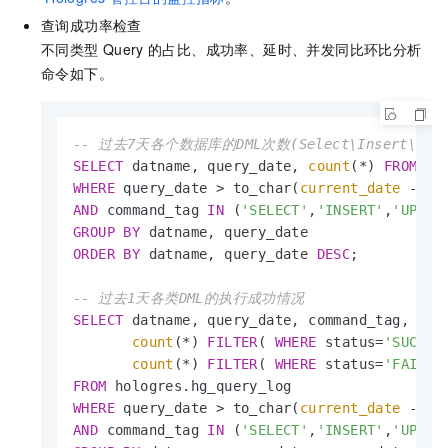
查询成功率检查
不同类型
Query
的占比、成功率、延时、并发同比环比分析
命令如下。
-- 过去7天各个数据库的DML次数(Select\Insert\Updat
SELECT
 datname, query_date, 
count
(
*
) 
FROM
WHERE
 query_date 
>
 to_char(
current_date
-
in
AND
 command_tag 
IN
 (
'SELECT'
,
'INSERT'
,
'UPDAT
GROUP
BY
ORDER
BY
 datname, query_date 
DESC
;

-- 过去1天各类DML的执行成功情况
SELECT
 datname, query_date, command_tag,

count
(
*
) 
FILTER
( 
WHERE
 status
=
'SUCCES
count
(
*
) 
FILTER
( 
WHERE
 status
=
'FAILED
FROM
WHERE
 query_date 
>
 to_char(
current_date
-
in
AND
 command_tag 
IN
 (
'SELECT'
,
'INSERT'
,
'UPDAT