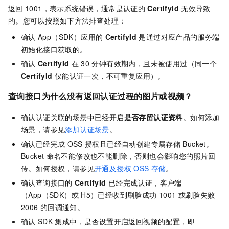
返回
1001，表示系统错误，通常是认证的
CertifyId
无效导致
的。您可以按照如下方法排查处理：
确认
App（SDK）应用的
CertifyId
是通过对应产品的服务端
初始化接口获取的。
确认
CertifyId
在
30
分钟有效期内，且未被使用过（同一个
CertifyId
仅能认证一次，不可重复应用）。
查询接口为什么没有返回认证过程的图片或视频？
确认认证关联的场景中已经开启
是否存留认证资料
。如何添加
场景，请参见
添加认证场景
。
确认已经完成
OSS
授权且已经自动创建专属存储
Bucket。
Bucket
命名不能修改也不能删除，否则也会影响您的照片回
传。如何授权，请参见
开通及授权
OSS
存储
。
确认查询接口的
CertifyId
已经完成认证，客户端
（App（SDK）或
H5）已经收到刷脸成功
1001
或刷脸失败
2006
的回调通知。
确认
SDK
集成中，是否设置开启返回视频的配置，即