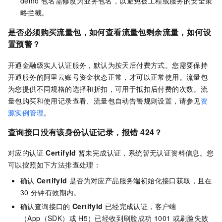
demo
包名需修改为业务包名，以避免被工程或服务的安全策
略拦截。
是否必须购买流量包，如何查看流量包剩余流量，如何设
置预警？
开通金融级实人认证服务，默认为按天后付费方式。您需要保持
开通服务的阿里云账号资金状态正常，才可以正常使用。流量包
为您提供不同规格的选择和折扣，可用于抵扣后付费的次数。流
量包购买和使用记录查看、流量包自动告警规则设置，请参见
资
源实例管理
。
查询接口没有该身份认证记录，报错
424？
对应的认证
CertifyId
暂未完成认证，系统暂无认证资料信息。您
可以按照如下方法排查处理：
确认
CertifyId
是否为对应产品服务端初始化接口获取，且在
30
分钟有效期内。
确认查询接口的
CertifyId
已经完成认证，客户端
（App（SDK）或
H5）已经收到刷脸成功
1001
或刷脸失败