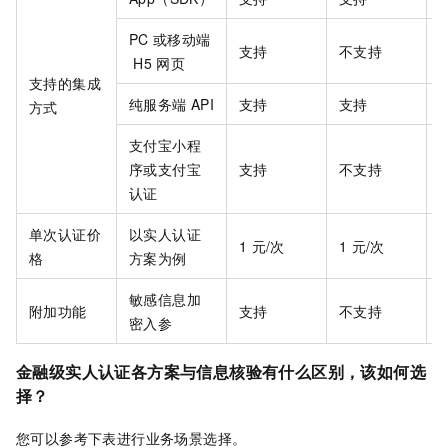
PC
或移动端
支持
不支持
H5
网页
支持的集成
纯服务端
API
支持
支持
方式
支付宝小程
序或支付宝
支持
不支持
认证
单次认证价
以实人认证
1
元/次
1
元/次
1
格
方案为例
敏感信息加
附加功能
支持
不支持
密入参
金融级实人认证各方案与信息核验有什么区别，该如何选
择？
您可以参考下表进行业务场景选择。