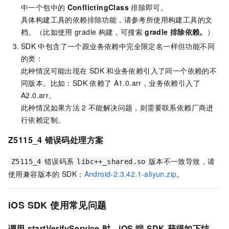
中一个包中的
ConflictingClass
排除即可。
具体构建工具的依赖排除功能，请参考所使用构建工具的文
档。（比如使用
gradle
构建，可搜索
gradle
排除依赖。
）
SDK
中包含了一个跟业务依赖中完全限定名一样但功能不同
的类：
此种情况可能出现在
SDK
和业务依赖引入了同一个依赖的不
同版本。比如：SDK
依赖了
A1.0.arr，业务依赖引入了
A2.0.arr。
此种情况如果方法
2
不能解决问题，则需要联系依赖厂商进
行依赖定制。
Z5115_4
错误码处理方案
错误码系
版本不一致导致，请
Z5115_4
libc++_shared.so
使用兼容版本的
SDK：
Android-2.3.42.1-aliyun.zip
。
iOS SDK
使用常见问题
调用
startVerifyService
时，iOS
端
SDK
获得如下结