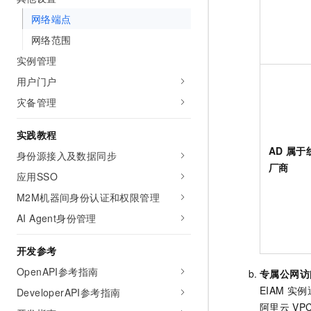
10 分钟在聊天系统中增加
专有云
网络端点
网络范围
实例管理
用户门户
灾备管理
实践教程
AD
属于
身份源接入及数据同步
厂商
应用SSO
M2M机器间身份认证和权限管理
AI Agent身份管理
开发参考
OpenAPI参考指南
专属公网访
EIAM
实例
DeveloperAPI参考指南
阿里云
VP