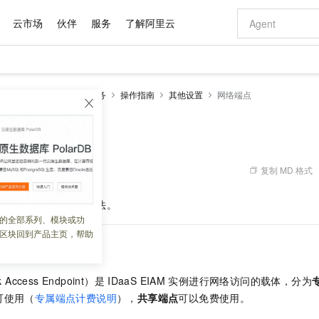
云市场
伙伴
服务
了解阿里云
AI 特惠
数据与 API
成为产品伙伴
企业增值服务
最佳实践
价格计算器
AI 场景体
基础软件
产品伙伴合
阿里云认证
市场活动
配置报价
大模型
DaaS)
EIAM 云身份服务
操作指南
其他设置
网络端点
自助选配和估算价格
新方式
域名与网站
睿译宝，AI翻译排版一步到位
智启 AI 普惠权益
产品生态集成认证中心
企业支持计划
云上春晚
千问官方 MaaS 平台，为开发者和 Agent 而生，新用户赠送 1 亿 + tokens 额度
云服务器 EC
Qwen Aud
AI Coding
阿里云Maa
2026 阿里云
为企业打
数据集
Windows
大模型认证
模型
NEW
NEW
交付可用成果
值低价云产品抢先购
提供智能易用的域名与建站服务
上传文档即自动完成翻译和格式还原
至高享 1亿+免费 tokens，加速 Al 应用落地
安全可靠、弹
智能编程，一键
产品生态伙伴
专家技术服务
云上奥运之旅
弹性计算合作
阿里云中企出
手机三要素
宝塔 Linux
全部认证
价格优势
有专属领域专家
对象存储 OSS
GLM-5.2：长任务时代开源旗舰模型
阿里云 OPC 创新助力计划
云数据库 RD
即刻拥有 DeepS
AI 电商营销
产品生态伙伴工作台
企业增值服务台
云栖战略参考
云存储合作计
云栖大会
身份实名认证
CentOS
训练营
推动算力普惠，释放技术红利
的大模型服务
最高返9万
多领域专家智能体,一键组建 AI 虚拟交付团队
至高百万元 Token 补贴，加速一人公司成长
稳定、安全、高性价比、高性能的云存储服务
真正可用的 1M 上下文,一次完成代码全链路开发
轻松解锁专属 Dee
从图文生成到
复制 MD 格式
 08:48:18
云上的中国
数据库合作计
活动全景
短信
Docker
图片和
站式影视创作平台
人工智能平台 PAI
Hermes Agent，打造自进化智能体
Token Plan 模型订阅计划
Qoder
5 分钟轻松部署
AI 广告创作
企业成长
大模型
NEW
信息公告
的概念、配置和常见用法。
看见新力量
云网络合作计
OCR 文字识别
JAVA
级电脑
证享300元代金券
可视化编排打通从文字构思到成片全链路闭环
一站式AI开发、训练和推理服务
自主进化，持久记忆，越用越聪明
Qwen3.8-Max 首发尝鲜，限时加量 10 倍，夜间低至2折
面向真实软件
图文、视频一
的全部系列、模块或功
Kimi-K3
HappyHors
NEW
魔搭 Mode
loud
服务实践
官网公告
区块回到产品主页，帮助
Kimi 最新旗舰模型，长程编程与推理利器
让文字生成流
金融模力时刻
Salesforce O
版
发票查验
全能环境
Qoder CN
Claude Code + GStack 打造工程团队
千问办公，限时限量积分加倍
云原生数据库 P
低代码高效构
AI 建站
NEW
作计划
计划
创新中心
魔搭 ModelSc
健康状态
让AI从“聊天伙伴”进化为能干活的“数字员工”
覆盖公网/内网、递归/权威、移动APP等全场景解析服务
安装技能 GStack，拥有专属 AI 工程团队
你的AI工作搭子，覆盖日常办公高频场景
基于千问大模型等，支持代码智能生成、研发智能问答
0 代码专业建
客户案例
天气预报查询
操作系统
Deepseek-v4-pro
HappyHors
态合作计划
Access Endpoint）是
IDaaS EIAM
实例进行网络访问的载体，分为
态智能体模型
旗舰 MoE 大模型，百万上下文与顶尖推理能力
图生视频，流
Compute
同享
容器服务 Kubernetes 版 ACK
万小智 AI 建站低至 15元/月
云防火墙
AI 短剧/漫剧
快递物流查询
WordPress
成为服务伙
高校合作
可使用（
专属端点计费说明
），
共享端点
可以免费使用。
式云数据仓库
点，立即开启云上创新
提供一站式管理容器应用的 K8s 服务
送.CN域名，送备案服务码
云原生的云上
AI助力短剧
GLM-5.2
Wan2.7-T
Ubuntu