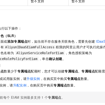
暂不支持
暂不支持
执行以下操作：
色（SLR）
页面或
添加专属端点
时，如当前不存在服务关联角色，需要先创建
IDaa
拥有
权限的阿里云用户才可执行此操
AliyunIDaaSEiamFullAccess
角色名称为
，角色授权策略为
AliyunServiceRoleForEiam
，单击
确认创建
。
ceRolePolicyForEiam
例
端点
数量少于
专属端点
配额时，您才可以创建
专属端点
。
专属端点
配额
或试用版实例，请
升级实例
，在购买页中购买
专属端点
数量。
实例，请
升配实例
，在购买页中购买
专属端点
数量。
前每个
EIAM
实例最多支持
1
个
专属端点
。