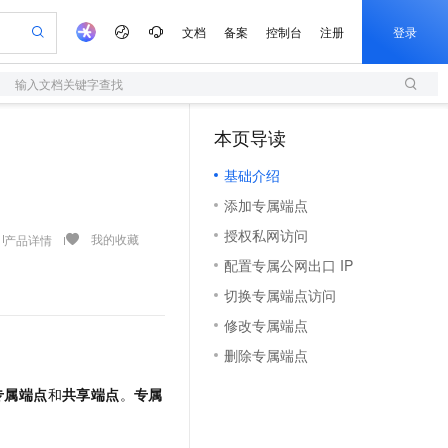
文档
备案
控制台
注册
登录
输入文档关键字查找
验
作计划
器
AI 活动
专业服务
服务伙伴合作计划
开发者社区
加入我们
服务平台百炼
阿里云 OPC 创新助力计划
本页导读
（1）
一站式生成采购清单，支持单品或批量购买
S
io：打造专属 AI 语音助手
S产品伙伴计划（繁花）
峰会
造的大模型服务与应用开发平台
轻量应用服务器
一句话生成原生可编辑精美 PPT 文稿
AI 生产力先锋
Al MaaS 服务伙伴赋能合作
域名
博文
Careers
至高可申请百万元
基础介绍
性可伸缩的云计算服务
开启高性价比 AI 编程新体验
Qwen-Audio-3.0-Realtime 端到端实时语音角色扮演
输入一句话想法, 轻松生成专业的 PPT
先锋实践拓展 AI 生产力的边界
快速构建应用程序和网站，即刻迈出上云第一步
Token 补贴，五大权
计划
海大会
伙伴信用分合作计划
商标
问答
社会招聘
添加专属端点
益加速 OPC 成功
S
eek-V4-Pro
数字证书管理服务（原SSL证书）
一键部署幻兽帕鲁游戏服务器
飞天发布时刻
HOT
划
备案
电子书
校园招聘
授权私网访问
pSeek-V4-Pro
视频创作，一键激活电商全链路生产力
全托管，含MySQL、PostgreSQL、SQL Server、MariaDB多引擎
实现全站HTTPS，呈现可信的WEB访问
一键购买专属联机服务器，轻松开启游戏
所见，即是所愿
我的收藏
产品详情
更多支持
划
公司注册
镜像站
配置专属公网出口 IP
视频生成
语音识别与合成
专属 QwenPaw
短信服务
漫剧工坊：一站式动画创作平台
AI 实训营
HOT
合作伙伴培训与认证
切换专属端点访问
划
上云迁移
的智能体编程平台
站生成，高效打造优质广告素材
从聊天伙伴进化为能主动干活的本地数字员工
快速生产连贯的高质量长漫剧
从基础到进阶，Agent 创客手把手教你
国内短信简单易用，安全可靠，秒级触达，全球覆盖200+国家和地区。
e-1.1-T2V
Qwen3-TTS-Flash
lScope
我要反馈
查询合作伙伴
修改专属端点
畅细腻的高质量视频
离线语音合成大模型，多语言方言自适应，低延迟高稳定
n Alibaba Cloud ISV 合作
代维服务
olarDB
建企业门户网站
大数据开发治理平台 DataWorks
10 分钟搭建微信、支付宝小程序
删除专属端点
创新加速
ope
登录合作伙伴管理后台
我要建议
站，无忧落地极速上线
以可视化方式快速构建移动和 PC 门户网站
100%兼容MySQL、PostgreSQL，兼容Oracle，支持集中和分布式
高效部署网站，快速应用到小程序
Data Agent 驱动的一站式 Data+AI 开发治理平台
e-1.1-I2V
Cosyvoice-V3-Flash
安全
专属端点
和
共享端点
。
专属
畅自然，细节丰富
高表现力语音合成大模型，语音克隆听感自然
我要投诉
上云场景组合购
伴
边界网络安全防护产品
漫剧创作，剧本、分镜、视频高效生成
覆盖90%+业务场景，专享组合折扣价
2V
VPN
Fun-ASR