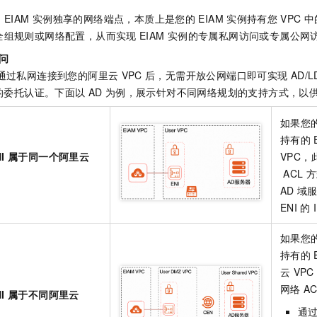
服务生态伙伴
视觉 Coding、空间感知、多模态思考等全面升级
1M上下文，专为长程任务能力而生
云工开物
企业应用
Night Plan 支持 Qwen 3.8-Max
AI 办公
NEW
的
EIAM
实例独享的网络端点，本质上是您的
EIAM
实例持有您
VPC
中
Red Hat
30+ 款产品免费体验
夜间 5 折，Qwen/Meoo/TokenPlan 客户专享
AI智能应用
科研合作
全组规则或网络配置，从而实现
EIAM
实例的专属私网访问或专属公网
ERP
堂（旗舰版）
SUSE
智能客服
问
AI 应用构建
大模型原生
CRM
2个月
自动承接线索
通过私网连接到您的阿里云
VPC
后，无需开放公网端口即可实现
AD/
建站小程序
Qoder
大模型服务平台百炼-应用模版
OA 办公系统
的委托认证。下面以
AD
为例，展示针对不同网络规划的支持方式，以
HOT
NEW
面向真实软件
个人版上线、团队版降价；千问3.8-Max首发发尝鲜
丰富多元化的应用模版和解决方案
力提升
财税管理
模板建站
如果您
万有无界
大模型服务平台百炼-智能体
持有的
400电话
定制建站
的模型效果
灵活可视化地构建企业级 Agent
I
属于同一个阿里云
VPC
方案
广告营销
模板小程序
ACL
方
秒悟
人工智能平台 PAI
AD
域
定制小程序
云端极速 AI 
新一代 AI 视频生成模型，深度适配广告营销等场景
AI Native 的算法工程平台，一站式完成建模、训练、推理服务部署
ENI
的
APP 开发
如果您
建站系统
持有的
云
VP
AI 应用
10分钟微调：让0.6B模型媲美235B模型
多模态数据信
网络
AC
I
属于不同阿里云
依托云原生高可用架构,实现Dify私有化部署
用1%尺寸在特定领域达到大模型90%以上效果
通