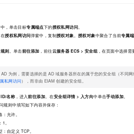
签中，单击目标
专属端点
下的
授权私网访问
。
。在
授权私网访问
弹窗中，复制
授权对象
。
授权对象
中聚合了当前
专属
问规则
。单击
前往添加
，前往
云服务器
ECS
>
安全组
，在页面中选择需
AD
为例，需要选择的是
AD
域服务器所在的属于您的安全组（不同网
属私网访问
），而非由
EIAM
创建的安全组。
ID/名称
，进入
前往添加
。在
安全组详情
>
入方向
中单击
手动添加
。
问规则中填写如下内容并保存：
略：允许。
：1。
型：自定义
TCP。