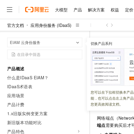
大模型
产品
解决方案
权益
定价
官方文档
应用身份服务 (IDaaS)
大模型
产品
解决方案
权益
定价
云市场
伙伴
服务
了解阿里云
精选产品
精选解决方案
普惠上云
产品定价
精选商城
成为销售伙伴
售前咨询
为什么选择阿里云
千问AI平台
应用身份服务 (I
首页
EIAM 云身份服务
了解云产品的定价详情
切换产品系列
大模型服务平台百炼
千问办公，解锁你的工作
普惠上云 官方力荐
分销伙伴
在线服务
网站建设
什么是云计算
大
大模型服务与应用平台
企业级Agent产品，直接
云服务器38元/年起，超
网络端点
咨询伙伴
多端小程序
技术领先
云上成本管理
售后服务
千问大模型
Agency Agents：拥
官方推荐返现计划
大模型
大模型
精选产品
精选解决方案
Salesforce 国际版订阅
稳定可靠
产品概述
管理和优化成本
多元化、高性能、安全可靠
推荐新用户得奖励，单订单
更新时间：
2026-06-15
销售伙伴合作计划
自助服务
什么是IDaaS EIAM？
友盟天域
安全合规
人工智能与机器学习
AI
文本生成
无影云电脑
HappyHorse 打造一
云工开物
本文介绍网络端点
无影生态合作计划
在线服务
IDaaS术语表
观测云
分析师报告
随时随地安全接入的云上超
高校专属算力普惠，学生认
计算
互联网应用开发
您可以在下拉框切换本产品
Qwen3.8-Max
HOT
应用场景
Salesforce On Alibaba C
工单服务
能，也可以点击左上角产品
智能体时代全能旗舰模型
Tuya 物联网平台阿里云
研究报告与白皮书
云解析DNS
快速拥有专属 OpenClaw
Consulting Partner 合
基础介绍
大数据
容器
产品计费
您更高效阅读文档。
免费试用
短信专区
蓝凌 OA
Qwen3.7-Plus
1.x旧版实例变更方案
AI 大模型销售与服务生
现代化应用
存储
天池大赛
网络端点（Network 
能看、能想、能动手的多模
云原生大数据计算服务 Max
解决方案免费试用 新老
电子合同
新旧版本功能对比
端点
需要购买后才
面向分析的企业级SaaS模
最高领取价值200元试用
安全
网络与CDN
AI 算法大赛
Qwen3-VL-Plus
产品特色
畅捷通