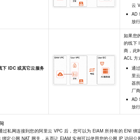
一个 AI 助手
即刻拥有 DeepSeek-R1 满血版
超强辅助，Bol
云
在企业官网、通讯软件中为客户提供 AI 客服
多种方案随心选，轻松解锁专属 DeepSeek
AD
放
如果您
的线下
商，此
ACL
方
线下
IDC
或其它云服务
通过
里
器
厂
AD
放
问
通过私网连接到您的阿里云
VPC
后，您可以为
EIAM
所持有的
ENI
绑
C
绑定公网
NAT
网关，从而让
EIAM
实例可以使用您的公网
IP
访问公