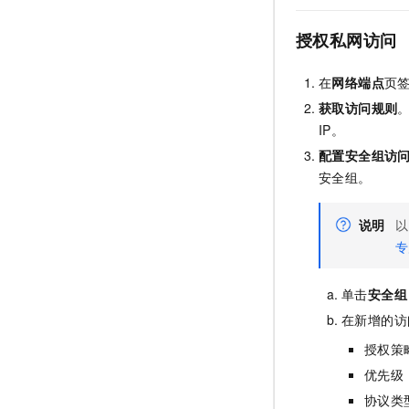
授权私网访问
在
网络端点
页
获取访问规则
IP。
配置安全组访
安全组。
说明
以
专
单击
安全组
在新增的访
授权策
优先级
协议类