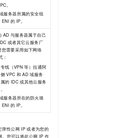
t.diy 一步搞定创意建站
构建大模型应用的安全防护体系
VPC。
通过自然语言交互简化开发流程,全栈开发支持
通过阿里云安全产品对 AI 应用进行安全防护
域服务器所属的安全组
行
ENI
的
IP。
的
AD
与服务器属于自己
IDC
或者其它云服务厂
时您需要采用如下网络
式：
专线（VPN
等）拉通阿
云侧
VPC
和
AD
域服务
所属的
IDC
或其他云服务
商。
域服务器所在的防火墙
行
ENI
的
IP。
定弹性公网
IP
或者为您的
网。您可以将此公网
IP
作