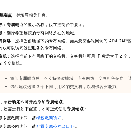
属端点
，并填写相关信息。
称
：
专属端点
的显示名称，仅在控制台中展示。
域
：选择希望连接的专有网络所在的地域。
有网络
：选择当前地域下的专有网络。如果您需要私网访问
AD/LDA
的或可以访问这些服务的专有网络。
换机
：选择当前专有网络下的交换机。交换机的可用
IP
数需大于
2
个
2
个交换机。
添加
专属端点
后，不支持修改地域、专有网络、交换机等信息，
强烈建议选择
2
个不同可用区的交换机，以增强容灾能力。
，单击
确定
即可开始添加
专属端点
。
，还需进行如下配置，才可正式使用
专属端点
：
现专属私网访问，请
授权私网访问
。
现专属公网访问，请
配置专属公网出口
IP
。