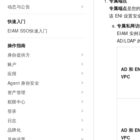
专属端点
AI 产品 免费试用
网络
动态与公告
安全
云开发大赛
专属端点
是您
Tableau 订阅
1亿+ 大模型 tokens 和 
该
ENI
设置安
可观测
入门学习赛
中间件
AI空中课堂在线直播课
快速入门
140+云产品 免费试用
专属私网访
大模型服务
EIAM SSO快速入门
上云与迁云
产品新客免费试用，最长1
数据库
EIAM
实例
生态解决方案
千问AI平台-Token Plan
AD/LDAP
企业出海
大模型ACA认证体验
操作指南
大数据计算
助力企业全员 AI 认知与能
行业生态解决方案
身份提供方
政企业务
媒体服务
千问AI平台-模型体验
开发者生态解决方案
账户
在线体验全尺寸、多种模态
AD
和
EN
企业服务与云通信
应用
AI 开发和 AI 应用解决
VPC
Happy 系列大模型
Agent 身份安全
域名与网站
资产管理
终端用户计算
权限中心
Serverless
大模型解决方案
登录
日志
开发工具
快速部署 Dify，高效搭建 
品牌化
AD
和
EN
迁移与运维管理
VPC
其他设置