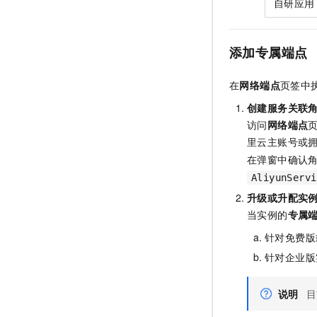
自研应用
添加专属端点
在
网络端点
页签中
创建服务关联角
访问
网络端点
里云主账号或
在弹窗中确认
AliyunServi
升级或升配实
当实例的
专属
针对免费版
针对企业版
说明
目