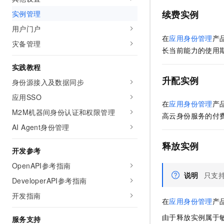
10 分钟在聊天系统中增加
专有云
续费实例
实例管理
用户门户
在
应用身份管理
产
灾备管理
长当前能力的使用
实践教程
升配实例
身份源接入及数据同步
应用SSO
在
应用身份管理
产
M2M机器间身份认证和权限管理
高云身份服务的付
AI Agent身份管理
释放实例
开发参考
OpenAPI参考指南
说明
只支
DeveloperAPI参考指南
开发指南
在
应用身份管理
产
由于释放实例属于
服务支持