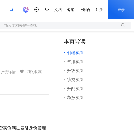
文档
备案
控制台
注册
登录
输入文档关键字查找
验
作计划
器
AI 活动
专业服务
服务伙伴合作计划
开发者社区
加入我们
服务平台百炼
阿里云 OPC 创新助力计划
本页导读
（1）
一站式生成采购清单，支持单品或批量购买
S
可编辑精美 PPT 文稿
S产品伙伴计划（繁花）
峰会
造的大模型服务与应用开发平台
轻量应用服务器
Agency Agents：拥有专属领域专家
AI 生产力先锋
Al MaaS 服务伙伴赋能合作
域名
博文
Careers
至高可申请百万元
创建实例
性可伸缩的云计算服务
 轻松生成专业的 PPT
开启高性价比 AI 编程新体验
先锋实践拓展 AI 生产力的边界
快速构建应用程序和网站，即刻迈出上云第一步
多领域专家智能体,一键组建 AI 虚拟交付团队
Token 补贴，五大权
计划
海大会
伙伴信用分合作计划
商标
问答
社会招聘
试用实例
益加速 OPC 成功
S
帕鲁游戏服务器
数字证书管理服务（原SSL证书）
HappyHorse 打造一站式影视创作平台
飞天发布时刻
HOT
划
备案
电子书
校园招聘
升级实例
联机服务器，轻松开启游戏
视频创作，一键激活电商全链路生产力
全托管，含MySQL、PostgreSQL、SQL Server、MariaDB多引擎
实现全站HTTPS，呈现可信的WEB访问
所见，即是所愿
可视化编排打通从文字构思到成片全链路闭环
我的收藏
产品详情
更多支持
划
公司注册
镜像站
续费实例
视频生成
语音识别与合成
 智能体与工作流应用
短信服务
漫剧工坊：一站式动画创作平台
AI 实训营
合作伙伴培训与认证
升配实例
划
上云迁移
的智能体编程平台
站生成，高效打造优质广告素材
通过阿里云百炼高效搭建AI应用,助力高效开发
快速生产连贯的高质量长漫剧
从基础到进阶，Agent 创客手把手教你
国内短信简单易用，安全可靠，秒级触达，全球覆盖200+国家和地区。
e-1.1-T2V
Qwen3-TTS-Flash
lScope
我要反馈
查询合作伙伴
释放实例
畅细腻的高质量视频
离线语音合成大模型，多语言方言自适应，低延迟高稳定
n Alibaba Cloud ISV 合作
代维服务
olarDB
建企业门户网站
大数据开发治理平台 DataWorks
10 分钟搭建微信、支付宝小程序
创新加速
ope
登录合作伙伴管理后台
我要建议
站，无忧落地极速上线
以可视化方式快速构建移动和 PC 门户网站
100%兼容MySQL、PostgreSQL，兼容Oracle，支持集中和分布式
高效部署网站，快速应用到小程序
Data Agent 驱动的一站式 Data+AI 开发治理平台
e-1.1-I2V
Cosyvoice-V3-Flash
安全
。
畅自然，细节丰富
高表现力语音合成大模型，语音克隆听感自然
我要投诉
上云场景组合购
伴
边界网络安全防护产品
漫剧创作，剧本、分镜、视频高效生成
覆盖90%+业务场景，专享组合折扣价
费实例满足基础身份管理
2V
VPN
Fun-ASR