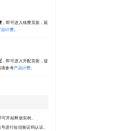
t.diy 一步搞定创意建站
构建大模型应用的安全防护体系
通过自然语言交互简化开发流程,全栈开发支持
通过阿里云安全产品对 AI 应用进行安全防护
费
，即可进入续费页面，延
产品计费
。
配
，即可进入升配页面，提
情请参考
产品计费
。
即可开始释放实例。
账号进行短信验证码认证。