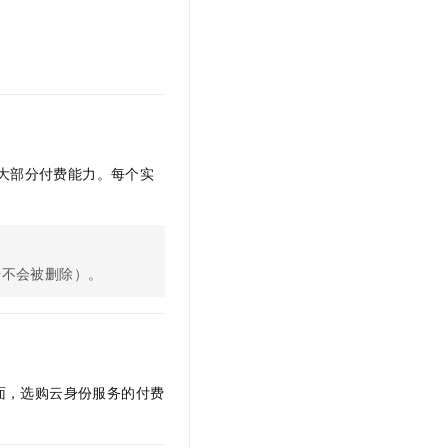
文戏情感细腻自然，动作戏激烈拳拳到肉，实现更强表演能力
支持中英文自由切换，具备更强的噪声鲁棒性
云聚AI 严选权益
SSL 证书
，一键激活高效办公新体验
精选AI产品，从模型到应用全链提效
堡垒机
AI 用量加速计划
应用
防火墙
、识别商机，让客服更高效、服务更出色。
新老同享，达量后返
千问办公
主机安全
NEW
的智能体编程平台
一站式AI生产力平台
大部分付费能力。每个实
AI 应用及服务市场
伶鹊
企业级人与Agent协作平台，接入和调度多个数字员工
智能客服平台，对话机器人、对话分析、智能外呼
AI 应用
大模型服务平台百炼 - 全妙
大模型
据不会被删除）。
应用创作平台
多模态内容创作工具，已接入 DeepSeek
自然语言处理
数据标注
机器学习
面，选购云身份服务的付费
息提取
与 AI 智能体进行实时音视频通话
从文本、图片、视频中提取结构化的属性信息
构建支持视频理解的 AI 音视频实时通话应用