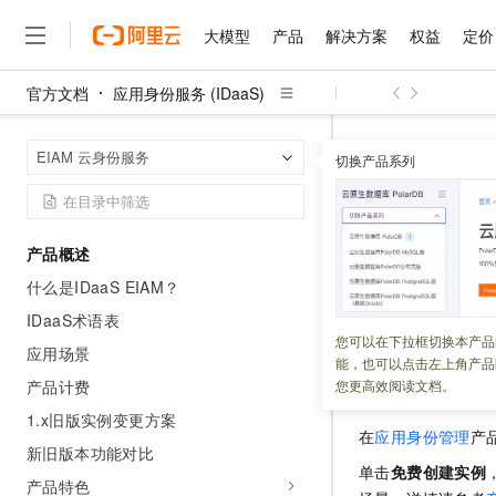
大模型
产品
解决方案
权益
定价
官方文档
应用身份服务 (IDaaS)
大模型
产品
解决方案
权益
定价
云市场
伙伴
服务
了解阿里云
精选产品
精选解决方案
普惠上云
产品定价
精选商城
成为销售伙伴
售前咨询
为什么选择阿里云
千问AI平台
应用身份服务 (I
首页
EIAM 云身份服务
了解云产品的定价详情
切换产品系列
大模型服务平台百炼
睿译宝，AI翻译排版一
普惠上云 官方力荐
分销伙伴
在线服务
网站建设
什么是云计算
大
大模型服务与应用平台
上传文档即自动完成翻译和
云服务器38元/年起，超
实例管理
咨询伙伴
多端小程序
技术领先
云上成本管理
售后服务
千问大模型
GLM-5.2：长任务时代
官方推荐返现计划
大模型
大模型
精选产品
精选解决方案
Salesforce 国际版订阅
稳定可靠
产品概述
管理和优化成本
多元化、高性能、安全可靠
推荐新用户得奖励，单订单
更新时间：
2026-06-03
销售伙伴合作计划
自助服务
什么是IDaaS EIAM？
友盟天域
安全合规
人工智能与机器学习
AI
文本生成
无影云电脑
Hermes Agent，打造
云工开物
本文介绍如何管理
无影生态合作计划
在线服务
IDaaS术语表
观测云
分析师报告
随时随地安全接入的云上超
自主进化，持久记忆，越用
高校专属算力普惠，学生认
计算
互联网应用开发
您可以在下拉框切换本产品
Qwen3.8-Max
HOT
应用场景
Salesforce On Alibaba C
工单服务
能，也可以点击左上角产品
智能体时代全能旗舰模型
Tuya 物联网平台阿里云
研究报告与白皮书
云解析DNS
快速拥有专属 OpenClaw
Consulting Partner 合
创建实例
大数据
容器
产品计费
您更高效阅读文档。
免费试用
短信专区
蓝凌 OA
Qwen3.7-Plus
1.x旧版实例变更方案
AI 大模型销售与服务生
现代化应用
存储
天池大赛
在
应用身份管理
产
能看、能想、能动手的多模
云原生大数据计算服务 Max
解决方案免费试用 新老
电子合同
新旧版本功能对比
面向分析的企业级SaaS模
最高领取价值200元试用
安全
单击
免费创建实例
网络与CDN
AI 算法大赛
Qwen3-VL-Plus
产品特色
畅捷通