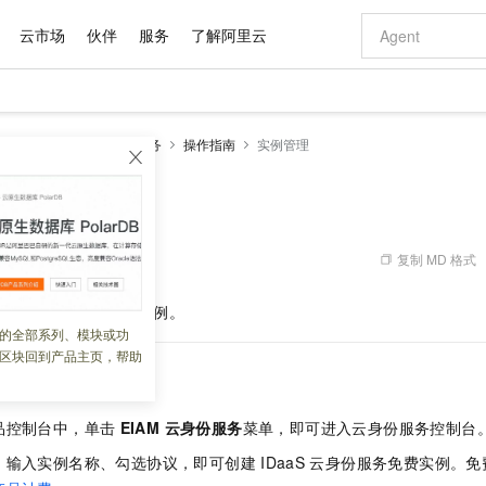
云市场
伙伴
服务
了解阿里云
AI 特惠
数据与 API
成为产品伙伴
企业增值服务
最佳实践
价格计算器
AI 场景体
基础软件
产品伙伴合
阿里云认证
市场活动
配置报价
大模型
DaaS)
EIAM 云身份服务
操作指南
实例管理
自助选配和估算价格
步到位
域名与网站
智启 AI 普惠权益
产品生态集成认证中心
企业支持计划
云上春晚
Qwen Audio：打造专属 AI 语音助手
千问官方 MaaS 平台，为开发者和 Agent 而生，新用户赠送 1 亿 + tokens 额度
云服务器 EC
一句话生成原生
AI Coding
阿里云Maa
2026 阿里云
为企业打
数据集
Windows
大模型认证
模型
NEW
NEW
格式还原
值低价云产品抢先购
提供智能易用的域名与建站服务
至高享 1亿+免费 tokens，加速 Al 应用落地
Qwen-Audio-3.0-Realtime 端到端实时语音角色扮演
安全可靠、弹
输入一句话想法,
智能编程，一键
产品生态伙伴
专家技术服务
云上奥运之旅
弹性计算合作
阿里云中企出
手机三要素
宝塔 Linux
全部认证
价格优势
开源旗舰模型
对象存储 OSS
即刻拥有 DeepSeek-V4-Pro
阿里云 OPC 创新助力计划
云数据库 RD
一键部署幻兽
AI 电商营销
产品生态伙伴工作台
企业增值服务台
云栖战略参考
云存储合作计
云栖大会
身份实名认证
CentOS
训练营
推动算力普惠，释放技术红利
的大模型服务
最高返9万
真正可用的 1M 上下文,一次完成代码全链路开发
轻松解锁专属 DeepSeek-V4-Pro
至高百万元 Token 补贴，加速一人公司成长
稳定、安全、高性价比、高性能的云存储服务
一键购买专属
从图文生成到
复制 MD 格式
 08:33:57
云上的中国
数据库合作计
活动全景
短信
Docker
图片和
自进化智能体
人工智能平台 PAI
5 分钟轻松部署专属 QwenPaw
Token Plan 模型订阅计划
Qoder
高效搭建 AI
AI 广告创作
企业成长
大模型
NEW
HOT
信息公告
IDaaS
云身份服务的实例。
看见新力量
云网络合作计
OCR 文字识别
JAVA
级电脑
越聪明
证享300元代金券
一站式AI开发、训练和推理服务
Qwen3.8-Max 首发尝鲜，限时加量 10 倍，夜间低至2折
从聊天伙伴进化为能主动干活的本地数字员工
面向真实软件
图文、视频一
的全部系列、模块或功
Kimi-K3
HappyHors
NEW
魔搭 Mode
loud
服务实践
官网公告
区块回到产品主页，帮助
Kimi 最新旗舰模型，长程编程与推理利器
让文字生成流
金融模力时刻
Salesforce O
版
发票查验
全能环境
Qoder CN
Claude Code + GStack 打造工程团队
千问办公，限时限量积分加倍
云原生数据库 P
低代码高效构
AI 建站
NEW
作计划
计划
创新中心
魔搭 ModelSc
健康状态
让AI从“聊天伙伴”进化为能干活的“数字员工”
覆盖公网/内网、递归/权威、移动APP等全场景解析服务
安装技能 GStack，拥有专属 AI 工程团队
你的AI工作搭子，覆盖日常办公高频场景
基于千问大模型等，支持代码智能生成、研发智能问答
0 代码专业建
客户案例
天气预报查询
操作系统
Deepseek-v4-pro
HappyHors
态合作计划
品控制台中，单击
EIAM 云身份服务
菜单，即可进入云身份服务控制台
态智能体模型
旗舰 MoE 大模型，百万上下文与顶尖推理能力
图生视频，流
Compute
同享
容器服务 Kubernetes 版 ACK
万小智 AI 建站低至 15元/月
云防火墙
AI 短剧/漫剧
快递物流查询
WordPress
成为服务伙
高校合作
式云数据仓库
点，立即开启云上创新
提供一站式管理容器应用的 K8s 服务
送.CN域名，送备案服务码
云原生的云上
AI助力短剧
，输入实例名称、勾选协议，即可创建
IDaaS
云身份服务免费实例。免
GLM-5.2
Wan2.7-T
Ubuntu