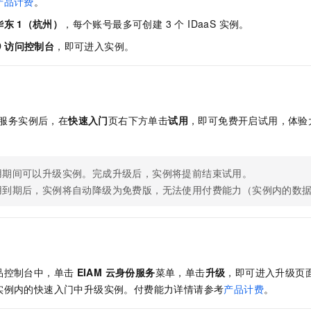
产品计费
。
服务生态伙伴
视觉 Coding、空间感知、多模态思考等全面升级
1M上下文，专为长程任务能力而生
云工开物
企业应用
Night Plan 支持 Qwen 3.8-Max
AI 办公
NEW
Red Hat
华东
1（杭州）
，每个账号最多可创建 3 个 IDaaS 实例。
30+ 款产品免费体验
夜间 5 折，Qwen/Meoo/TokenPlan 客户专享
AI智能应用
科研合作
ERP
D
访问控制台
，即可进入实例。
堂（旗舰版）
SUSE
智能客服
AI 应用构建
大模型原生
CRM
2个月
自动承接线索
建站小程序
Qoder
大模型服务平台百炼-应用模版
OA 办公系统
HOT
NEW
面向真实软件
个人版上线、团队版降价；千问3.8-Max首发发尝鲜
丰富多元化的应用模版和解决方案
力提升
财税管理
模板建站
服务实例后，在
快速入门
页右下方单击
试用
，即可免费开启试用，体验
万有无界
大模型服务平台百炼-智能体
400电话
定制建站
的模型效果
灵活可视化地构建企业级 Agent
方案
广告营销
模板小程序
用期间可以升级实例。完成升级后，实例将提前结束试用。
秒悟
人工智能平台 PAI
用到期后，实例将自动降级为免费版，无法使用付费能力（实例内的数
定制小程序
云端极速 AI 
新一代 AI 视频生成模型，深度适配广告营销等场景
AI Native 的算法工程平台，一站式完成建模、训练、推理服务部署
APP 开发
建站系统
品控制台中，单击
EIAM 云身份服务
菜单，单击
升级
，即可进入升级页
AI 应用
10分钟微调：让0.6B模型媲美235B模型
多模态数据信
实例内的快速入门中升级实例。付费能力详情请参考
产品计费
。
依托云原生高可用架构,实现Dify私有化部署
用1%尺寸在特定领域达到大模型90%以上效果