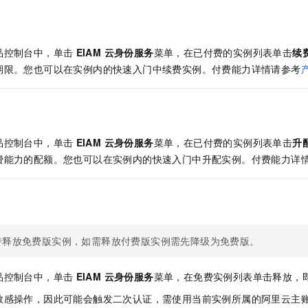
一个 AI 助手
即刻拥有 DeepSeek-R1 满血版
超强辅助，Bol
在企业官网、通讯软件中为客户提供 AI 客服
多种方案随心选，轻松解锁专属 DeepSeek
品控制台中，单击
EIAM 云身份服务
菜单，在已付费的实例列表单击
续
期限。您也可以在实例内的快速入门中续费实例。付费能力详情请参考
品控制台中，单击
EIAM 云身份服务
菜单，在已付费的实例列表单击
升
费能力的配额。您也可以在实例内的快速入门中升配实例。付费能力详
持释放免费版实例，如需释放付费版实例需先降级为免费版。
品控制台中，单击
EIAM 云身份服务
菜单，在免费实例列表单击释放，
敏感操作，因此可能会触发二次认证，需使用当前实例所属的阿里云主