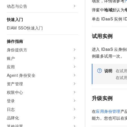
场景，详情请参考
AI 产品 免费试用
网络
动态与公告
安全
云开发大赛
Tableau 订阅
弹窗中
地域
默认为
1亿+ 大模型 tokens 和 
可观测
入门学习赛
中间件
单击
IDaaS
实例
I
AI空中课堂在线直播课
快速入门
140+云产品 免费试用
大模型服务
EIAM SSO快速入门
上云与迁云
产品新客免费试用，最长1
数据库
生态解决方案
试用实例
千问AI平台-Token Plan
企业出海
大模型ACA认证体验
操作指南
大数据计算
助力企业全员 AI 认知与能
行业生态解决方案
进入
IDaaS
云身份
身份提供方
政企业务
媒体服务
千问AI平台-模型体验
例最多试用一次。
开发者生态解决方案
账户
在线体验全尺寸、多种模态
企业服务与云通信
应用
AI 开发和 AI 应用解决
说明
在试
Happy 系列大模型
Agent 身份安全
域名与网站
在试
资产管理
终端用户计算
权限中心
升级实例
Serverless
大模型解决方案
登录
日志
开发工具
在
应用身份管理
产
快速部署 Dify，高效搭建 
品牌化
能力。您也可以在
迁移与运维管理
其他设置