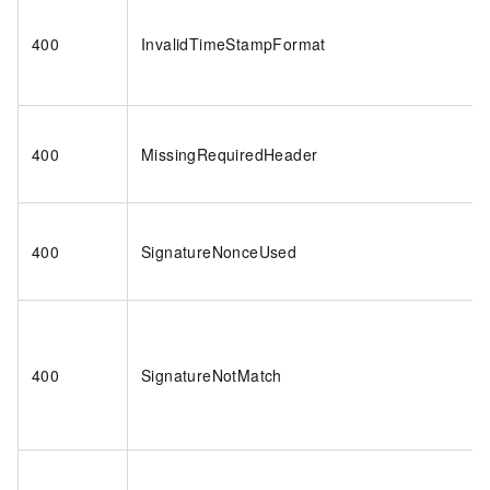
400
InvalidTimeStampFormat
400
MissingRequiredHeader
400
SignatureNonceUsed
400
SignatureNotMatch