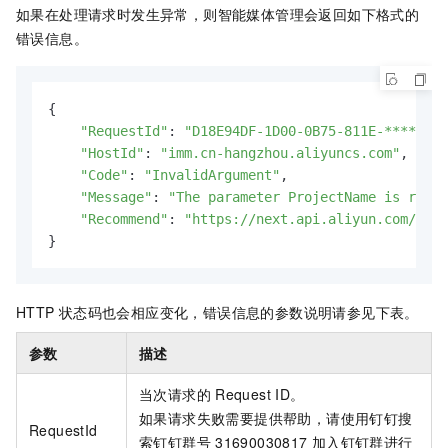
如果在处理请求时发生异常，则智能媒体管理会返回如下格式的
错误信息。
{

"RequestId"
: 
"D18E94DF-1D00-0B75-811E-****"
,

"HostId"
: 
"imm.cn-hangzhou.aliyuncs.com"
,

"Code"
: 
"InvalidArgument"
,

"Message"
: 
"The parameter ProjectName is requi
"Recommend"
: 
"https://next.api.aliyun.com/trou
}
HTTP
状态码也会相应变化，错误信息的参数说明请参见下表。
参数
描述
当次请求的
Request ID。
如果请求失败需要提供帮助，请使用钉钉搜
RequestId
索钉钉群号
31690030817
加入钉钉群进行