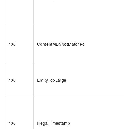
400
ContentMD5NotMatched
400
EntityTooLarge
400
IllegalTimestamp