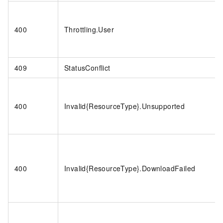
400
Throttling.User
409
StatusConflict
400
Invalid{ResourceType}.Unsupported
400
Invalid{ResourceType}.DownloadFailed