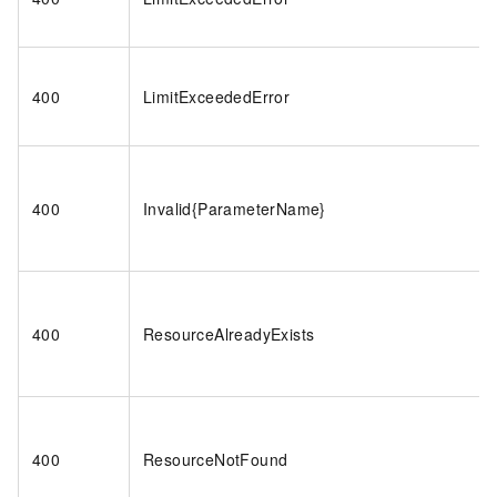
400
LimitExceededError
400
Invalid{ParameterName}
400
ResourceAlreadyExists
400
ResourceNotFound