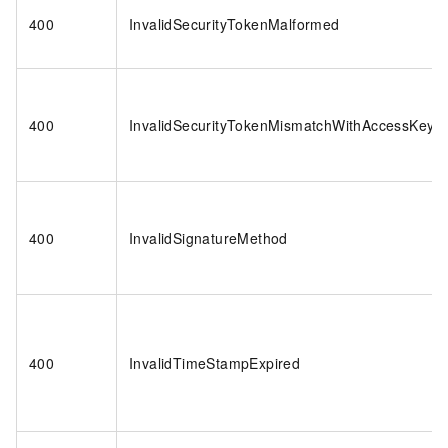
400
InvalidSecurityTokenMalformed
400
InvalidSecurityTokenMismatchWithAccessKey
400
InvalidSignatureMethod
400
InvalidTimeStampExpired