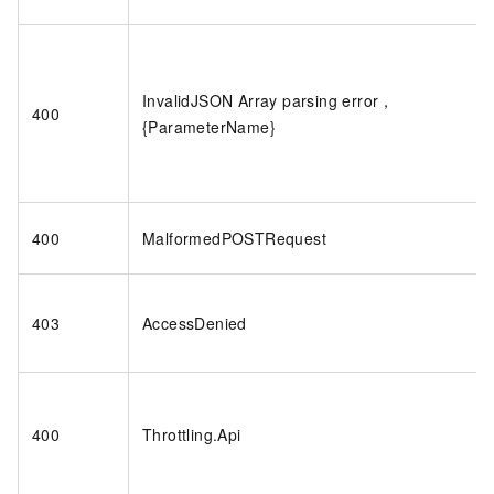
InvalidJSON Array parsing error，
400
{ParameterName}
400
MalformedPOSTRequest
403
AccessDenied
400
Throttling.Api