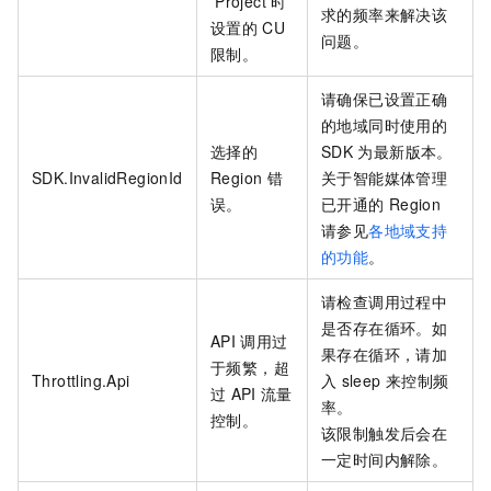
Project
时
求的频率来解决该
设置的
CU
问题。
限制。
请确保已设置正确
的地域同时使用的
选择的
SDK
为最新版本。
SDK.InvalidRegionId
Region
错
关于智能媒体管理
误。
已开通的
Region
请参见
各地域支持
的功能
。
请检查调用过程中
是否存在循环。如
API
调用过
果存在循环，请加
于频繁，超
Throttling.Api
入
sleep
来控制频
过
API
流量
率。
控制。
该限制触发后会在
一定时间内解除。