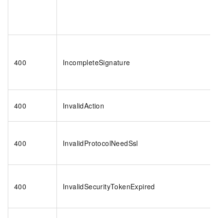
400
IncompleteSignature
400
InvalidAction
400
InvalidProtocolNeedSsl
400
InvalidSecurityTokenExpired