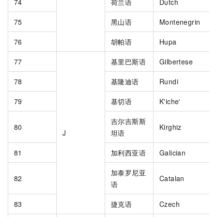
74
荷兰语
Dutch
75
黑山语
Montenegrin
76
胡帕语
Hupa
77
基里巴斯语
Gilbertese
78
基隆迪语
Rundi
79
基切语
K'iche'
吉尔吉斯斯
80
Kirghiz
J
坦语
81
加利西亚语
Galician
加泰罗尼亚
82
Catalan
语
83
捷克语
Czech