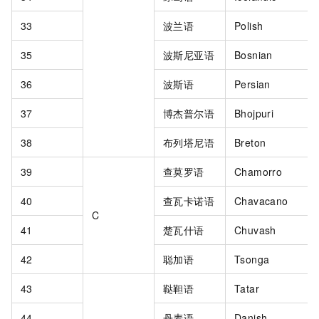
33
波兰语
Polish
35
波斯尼亚语
Bosnian
36
波斯语
Persian
37
博杰普尔语
Bhojpuri
38
布列塔尼语
Breton
39
查莫罗语
Chamorro
40
查瓦卡诺语
Chavacano
C
41
楚瓦什语
Chuvash
42
聪加语
Tsonga
43
鞑靼语
Tatar
44
丹麦语
Danish