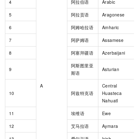
4
阿拉伯语
Arabic
5
阿拉贡语
Aragonese
6
阿姆哈拉语
Amharic
7
阿萨姆语
Assamese
8
阿塞拜疆语
Azerbaijani
阿斯图里亚
9
Asturian
斯语
A
Central
10
阿兹特克语
Huasteca
Nahuatl
11
埃维语
Ewe
12
艾马拉语
Aymara
13
爱尔兰语
Irish