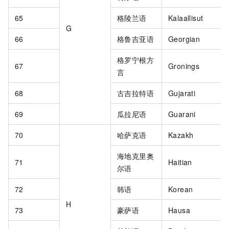
65
格陵兰语
Kalaallisut
G
66
格鲁吉亚语
Georgian
格罗宁根方
67
Gronings
言
68
古吉拉特语
Gujarati
69
瓜拉尼语
Guarani
70
哈萨克语
Kazakh
海地克里奥
71
Haitian
尔语
72
韩语
Korean
H
73
豪萨语
Hausa