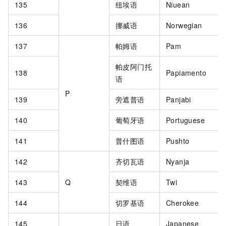
135
纽埃语
Niuean
136
挪威语
Norwegian
137
帕姆语
Pam
帕皮阿门托
138
Papiamento
语
P
139
旁遮普语
Panjabi
140
葡萄牙语
Portuguese
141
普什图语
Pushto
142
齐切瓦语
Nyanja
143
Q
契维语
Twi
144
切罗基语
Cherokee
145
日语
Japanese