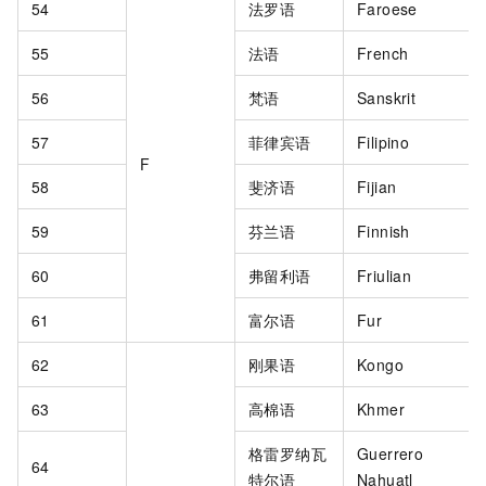
54
法罗语
Faroese
55
法语
French
56
梵语
Sanskrit
57
菲律宾语
Filipino
F
58
斐济语
Fijian
59
芬兰语
Finnish
60
弗留利语
Friulian
61
富尔语
Fur
62
刚果语
Kongo
63
高棉语
Khmer
格雷罗纳瓦
Guerrero
64
特尔语
Nahuatl