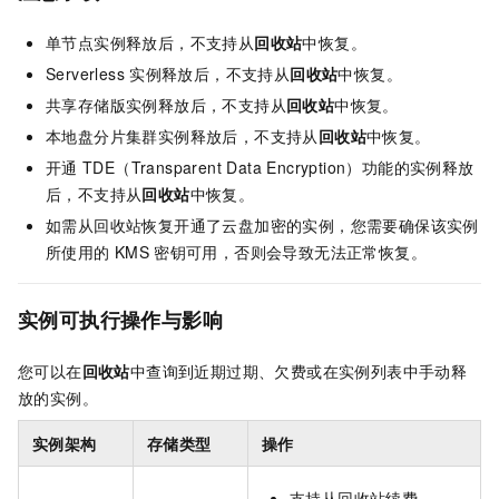
单节点实例释放后，不支持从
回收站
中恢复。
Serverless
实例释放后，不支持从
回收站
中恢复。
共享存储版实例释放后，不支持从
回收站
中恢复。
本地盘分片集群实例释放后，不支持从
回收站
中恢复。
开通
TDE（Transparent Data Encryption）功能的实例释放
后，不支持从
回收站
中恢复。
如需从回收站恢复开通了云盘加密的实例，您需要确保该实例
所使用的
KMS
密钥可用，否则会导致无法正常恢复。
实例可执行操作与影响
您可以在
回收站
中查询到近期过期、欠费或在实例列表中手动释
放的实例。
实例架构
存储类型
操作
支持从回收站续费