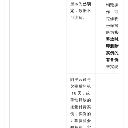
显示为
已锁
销毁操
定
，数据不
作，可通
可读写。
过修改备
份保留策
略为
实例
释放时立
即删除该
实例的所
有备份集
来实现。
阿里云账号
欠费后的第
16
天，或
手动释放的
按量付费实
例，实例的
计算资源会
被释放，实