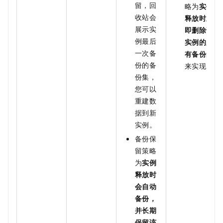
留，回
略为
实例
收站会
释放时立
展示实
即删除该
例最后
实例的所
一次备
有备份集
份的备
来实现。
份集，
您可以
重建数
据到新
实例。
备份保
留策略
为
实例
释放时
会自动
备份，
并长期
保留该