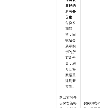
集群的
所有备
份集
：
备份长
期保
留，回
收站会
展示实
例的所
有备份
集，您
可以将
数据重
建到新
实例。
超出实例备
份保留策略
实例彻底销