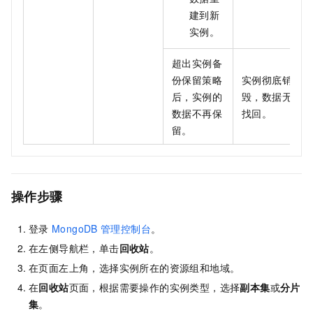
建到新
实例。
超出实例备
份保留策略
实例彻底销
后，实例的
毁，数据无法
数据不再保
找回。
留。
操作步骤
登录
MongoDB
管理控制台
。
在左侧导航栏，单击
回收站
。
在页面左上角，选择实例所在的资源组和地域。
在
回收站
页面，根据需要操作的实例类型，选择
副本集
或
分片
集
。