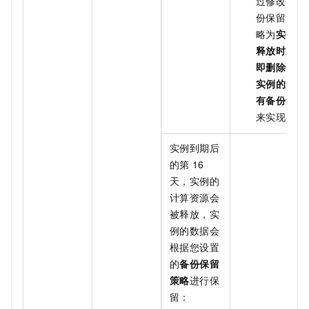
过修改备
份保留策
略为
实例
释放时立
即删除该
实例的所
有备份集
来实现。
实例到期后
的第
16
天，实例的
计算资源会
被释放，实
例的数据会
根据您设置
的
备份保留
策略
进行保
留：