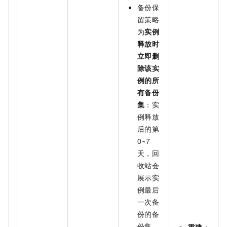
备份保
留策略
为
实例
释放时
立即删
除该实
例的所
有备份
集
：实
例释放
后的第
0~7
天，回
收站会
展示实
例最后
一次备
份的备
份集，