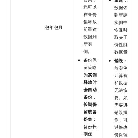
重建
：将
您可以
数据恢复
在备份
到新建的
集释放
实例中。
包年包月
前重建
恢复时长
数据到
取决于实
新实
例性能和
例。
数据量。
备份保
销毁
：释
留策略
放实例的
为
实例
计算资源
释放时
和数据，
会自动
无法恢
备份，
复。如您
长期保
需要进行
留该备
销毁操
份集
：
作，可通
备份长
过修改备
期保
份保留策