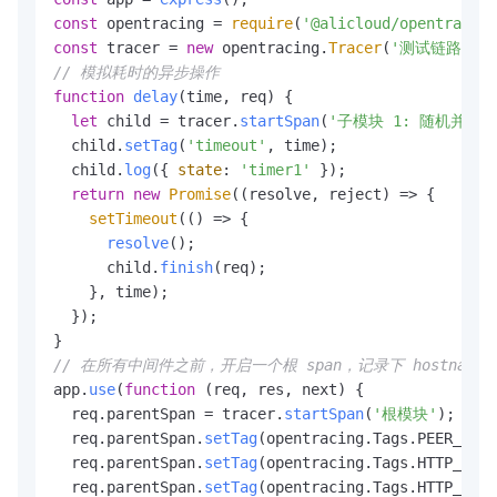
const
 opentracing = 
require
(
'@alicloud/opentracing
const
 tracer = 
new
 opentracing.
Tracer
(
'测试链路'
// 模拟耗时的异步操作
function
delay
(
time, req
) {

let
 child = tracer.
startSpan
(
'子模块 1: 随机并发延
  child.
setTag
(
'timeout'
, time);

  child.
log
({ 
state
: 
'timer1'
 });

return
new
Promise
(
(
resolve, reject
) =>
 {

setTimeout
(
() =>
 {

resolve
();

      child.
finish
(req);

    }, time);

  });

// 在所有中间件之前，开启一个根 span，记录下 hostname、
app.
use
(
function
 (
req, res, next
) {

  req.
parentSpan
 = tracer.
startSpan
(
'根模块'
);

  req.
parentSpan
.
setTag
(opentracing.
Tags
.
PEER_HOST
  req.
parentSpan
.
setTag
(opentracing.
Tags
.
HTTP_METH
  req.
parentSpan
.
setTag
(opentracing.
Tags
.
HTTP_URL
,