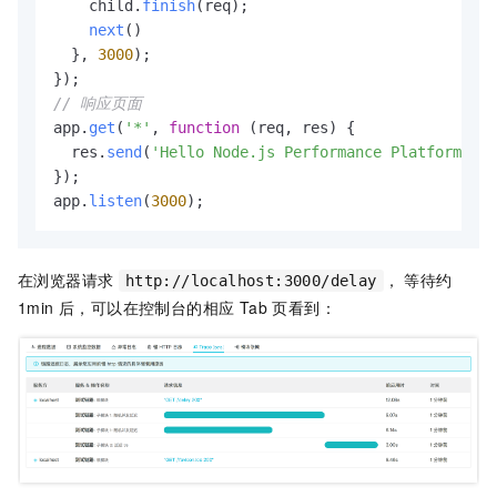
    child.
finish
(req);

next
()

  }, 
3000
);

// 响应页面
app.
get
(
'*'
, 
function
 (
req, res
) {

  res.
send
(
'Hello Node.js Performance Platform!'
);

});

app.
listen
(
3000
);
在浏览器请求
， 等待约
http://localhost:3000/delay
1min 后，可以在控制台的相应 Tab 页看到：