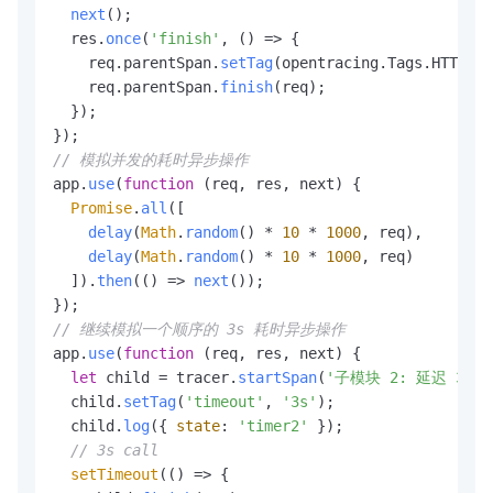
next
();

  res.
once
(
'finish'
, 
() =>
 {

    req.
parentSpan
.
setTag
(opentracing.
Tags
.
HTTP_ST
    req.
parentSpan
.
finish
(req);

  });

// 模拟并发的耗时异步操作
app.
use
(
function
 (
req, res, next
) {

Promise
.
all
([

delay
(
Math
.
random
() * 
10
 * 
1000
, req),

delay
(
Math
.
random
() * 
10
 * 
1000
, req)

  ]).
then
(
() =>
next
());

// 继续模拟一个顺序的 3s 耗时异步操作
app.
use
(
function
 (
req, res, next
) {

let
 child = tracer.
startSpan
(
'子模块 2: 延迟 3s'
,
  child.
setTag
(
'timeout'
, 
'3s'
);

  child.
log
({ 
state
: 
'timer2'
 });

// 3s call
setTimeout
(
() =>
 {
