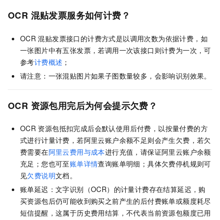
OCR
混贴发票服务如何计费？
OCR
混贴发票接口的计费方式是以调用次数为依据计费，如
一张图片中有五张发票，若调用一次该接口则计费为一次，可
参考
计费概述
；
请注意：一张混贴图片如果子图数量较多，会影响识别效果。
OCR
资源包用完后为何会提示欠费？
OCR
资源包抵扣完成后会默认使用后付费，以按量付费的方
式进行计量计费，若阿里云账户余额不足则会产生欠费，若欠
费需要在
阿里云费用与成本
进行充值，请保证阿里云账户余额
充足；您也可至
账单详情
查询账单明细；具体欠费停机规则可
见
欠费说明
文档。
账单延迟：文字识别（OCR）的计量计费存在结算延迟，购
买资源包后仍可能收到购买之前产生的后付费账单或额度耗尽
短信提醒，这属于历史费用结算，不代表当前资源包额度已用