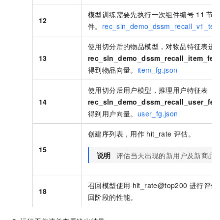
模型训练需要先执行一次组件编号
11
节
12
件。
rec_sln_demo_dssm_recall_v1_temp
使用切分后的物品模型，对物品特征表进
13
rec_sln_demo_dssm_recall_item_fea
得到物品向量。
item_fg.json
使用切分后用户模型，推理用户特征表
14
rec_sln_demo_dssm_recall_user_fea
得到用户向量。
user_fg.json
创建序列表，用作
hit_rate
评估。
15
说明
评估当天出现的新用户及新商品
召回模型使用
hit_rate@top200
进行评估
18
回阶段的性能。