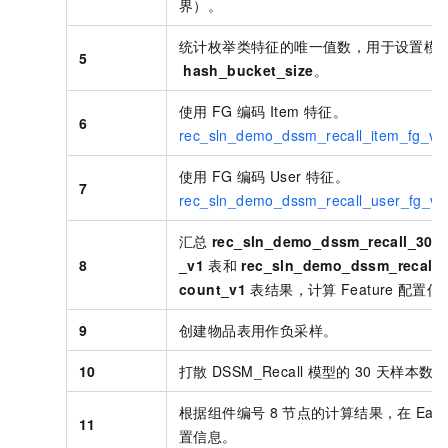
界）。
统计枚举类特征的唯一值数，用于设置模
5
hash_bucket_size
。
使用
FG
编码
Item
特征。
6
rec_sln_demo_dssm_recall_item_fg_v1.
使用
FG
编码
User
特征。
7
rec_sln_demo_dssm_recall_user_fg_v1
汇总
rec_sln_demo_dssm_recall_30d
8
_v1
表和
rec_sln_demo_dssm_recall_
count_v1
表结果，计算
Feature
配置信
9
创建物品表用作负采样。
10
打散
DSSM_Recall
模型的
30
天样本数据
根据组件编号
8
节点的计算结果，在
Eas
11
置信息。