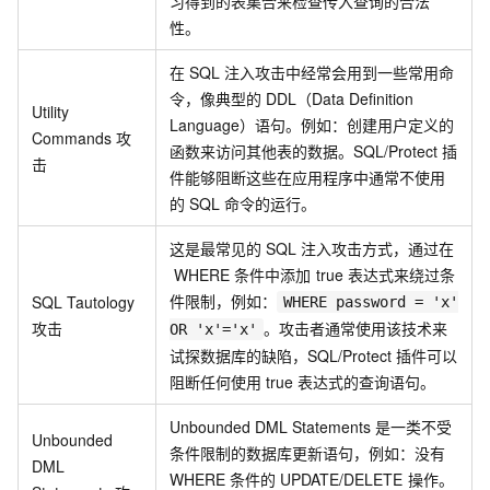
习得到的表集合来检查传入查询的合法
性。
在
SQL
注入攻击中经常会用到一些常用命
令，像典型的
DDL（Data Definition
Utility
Language）语句。例如：创建用户定义的
Commands
攻
函数来访问其他表的数据。SQL/Protect
插
击
件能够阻断这些在应用程序中通常不使用
的
SQL
命令的运行。
这是最常见的
SQL
注入攻击方式，通过在
WHERE
条件中添加
true
表达式来绕过条
件限制，例如：
SQL Tautology
WHERE password = 'x'
攻击
。攻击者通常使用该技术来
OR 'x'='x'
试探数据库的缺陷，SQL/Protect
插件可以
阻断任何使用
true
表达式的查询语句。
Unbounded DML Statements
是一类不受
Unbounded
条件限制的数据库更新语句，例如：没有
DML
WHERE
条件的
UPDATE/DELETE
操作。