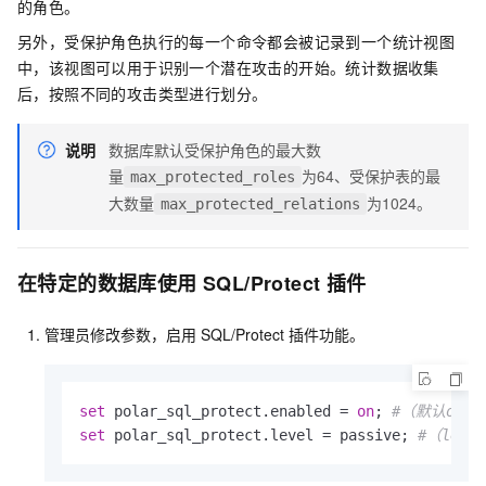
的角色。
另外，受保护角色执行的每一个命令都会被记录到一个统计视图
中，该视图可以用于识别一个潜在攻击的开始。统计数据收集
后，按照不同的攻击类型进行划分。
说明
数据库默认受保护角色的最大数
量
为64、受保护表的最
max_protected_roles
大数量
为1024。
max_protected_relations
在特定的数据库使用
SQL/Protect
插件
管理员修改参数，启用
SQL/Protect
插件功能。
set
 polar_sql_protect.enabled = 
on
; 
#（默认off
set
 polar_sql_protect.level = passive; 
#（lear