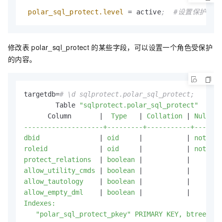
polar_sql_protect.level
 = active
;  #设置保护模式为
修改表
polar_sql_protect
的某些字段，可以设置一个角色受保护
的内容。
targetdb=
# \d sqlprotect.polar_sql_protect;
        Table 
"sqlprotect.polar_sql_protect"
      Column       |
  Type   
|
 Collation 
|
 Nullabl
--------------------+---------+-----------+-------
dbid               
|
 oid     
|
|
 not nul
roleid             
|
 oid     
|
|
 not nul
protect_relations  
|
 boolean 
|
|
allow_utility_cmds 
|
 boolean 
|
|
allow_tautology    
|
 boolean 
|
|
allow_empty_dml    
|
 boolean 
|
|
Indexes: 

   "polar_sql_protect_pkey" PRIMARY KEY, btree (ro