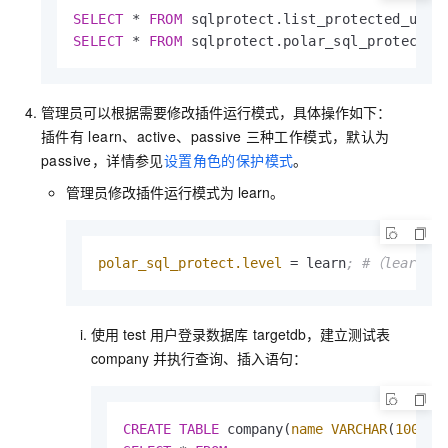
SELECT
 * 
FROM
SELECT
 * 
FROM
 sqlprotect.polar_sql_protect;
管理员可以根据需要修改插件运行模式，具体操作如下：
插件有
learn、active、passive
三种工作模式，默认为
passive，详情参见
设置角色的保护模式
。
管理员修改插件运行模式为
learn。
polar_sql_protect.level
 = learn
; #（learn/
使用
test
用户登录数据库
targetdb，建立测试表
company
并执行查询、插入语句：
CREATE
TABLE
 company(
name
VARCHAR
(
100
), 