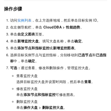
操作步骤
访问
实例列表
，在上方选择地域，然后单击目标实例
ID。
在左侧导航栏，单击
CloudDBA
>
性能趋势
。
单击
自定义图表
页签。
单击
新增监控大盘
。填写大盘名称，单击
确定
。
单击
添加节点和指标监控
或
新增监控图表
。
选择目标实例节点与监控指标，分别移动到
已选节点
和
已选指
标
中，单击
确定
。
可选：
通过查看、修改和删除操作，管理监控大盘。
查看监控大盘
选择目标监控大盘并设置时间段，然后单击
查看
。
修改监控大盘
单击
添加节点和指标监控
可修改图表。
删除监控大盘
单击
操作大盘
>
删除监控大盘
。