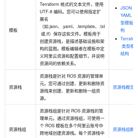
Terraform
格式的文本文件，使用
JSON
和
UTF-8
编码。您可以使用指定扩
YAML
类
展名
型模板结
（如.json、.yaml、.template、.txt
模板
构
或.tf）保存这些文件。模板用于
Terrafor
创建资源栈，是描述基础设施和架
类型模
构的蓝图。模板编辑者在模板中定
结构
义阿里云资源和配置细节，并说明
资源间的依赖关系。
资源栈是针对
ROS
资源的管理单
元。您可通过创建、更新和删除资
资源栈
资源栈概览
源栈来创建、更新和删除一组资
源。
资源栈组是针对
ROS
资源栈的管
理单元。通过资源栈组，可使用一
个
ROS
模板在多个阿里云账号中
资源栈组
资源栈组概
跨地域创建资源栈。每个资源栈中