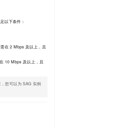
文戏情感细腻自然，动作戏激烈拳拳到肉，实现更强表演能力
支持中英文自由切换，具备更强的噪声鲁棒性
云聚AI 严选权益
SSL 证书
，一键激活高效办公新体验
精选AI产品，从模型到应用全链提效
堡垒机
满足以下条件：
AI 用量加速计划
应用
防火墙
、识别商机，让客服更高效、服务更出色。
新老同享，达量后返
千问办公
主机安全
NEW
的智能体编程平台
一站式AI生产力平台
格需在
2 Mbps
及以上，且
AI 应用及服务市场
伶鹊
企业级人与Agent协作平台，接入和调度多个数字员工
智能客服平台，对话机器人、对话分析、智能外呼
在
10 Mbps
及以上，且
AI 应用
大模型服务平台百炼 - 全妙
大模型
应用创作平台
多模态内容创作工具，已接入 DeepSeek
求，您可以为
SAG
实例
自然语言处理
数据标注
机器学习
息提取
与 AI 智能体进行实时音视频通话
从文本、图片、视频中提取结构化的属性信息
构建支持视频理解的 AI 音视频实时通话应用