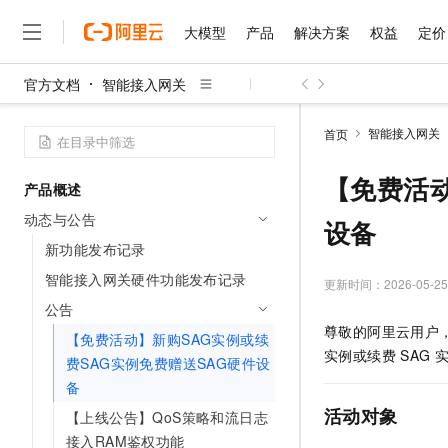
大模型
产品
解决方案
权益
定价
官方文档
智能接入网关
大模型
产品
解决方案
权益
定价
云市场
伙伴
服务
了解阿里云
精选产品
精选解决方案
普惠上云
产品定价
精选商城
成为销售伙伴
售前咨询
为什么选择阿里云
千问AI平台
智能接入网关
首页
了解云产品的定价详情
大模型服务平台百炼
睿译宝，AI翻译排版一
普惠上云 官方力荐
分销伙伴
在线服务
网站建设
什么是云计算
大
大模型服务与应用平台
上传文档即自动完成翻译和
云服务器38元/年起，超
【免费活动
产品概述
咨询伙伴
多端小程序
技术领先
云上成本管理
售后服务
千问大模型
GLM-5.2：长任务时代
官方推荐返现计划
大模型
动态与公告
大模型
设备
精选产品
精选解决方案
Salesforce 国际版订阅
稳定可靠
管理和优化成本
多元化、高性能、安全可靠
推荐新用户得奖励，单订单
销售伙伴合作计划
新功能发布记录
自助服务
友盟天域
安全合规
人工智能与机器学习
AI
文本生成
无影云电脑
Hermes Agent，打造
云工开物
智能接入网关硬件功能发布记录
更新时间：
2026-05-25
无影生态合作计划
在线服务
观测云
分析师报告
随时随地安全接入的云上超
自主进化，持久记忆，越用
高校专属算力普惠，学生认
计算
互联网应用开发
公告
Qwen3.8-Max
HOT
Salesforce On Alibaba C
工单服务
尊敬的阿里云用户
智能体时代全能旗舰模型
Tuya 物联网平台阿里云
研究报告与白皮书
【免费活动】新购SAG实例或续
云解析DNS
快速拥有专属 OpenClaw
Consulting Partner 合
大数据
容器
实例或续费
SAG
免费试用
短信专区
费SAG实例免费赠送SAG硬件设
蓝凌 OA
Qwen3.7-Plus
AI 大模型销售与服务生
现代化应用
备
存储
天池大赛
能看、能想、能动手的多模
云原生大数据计算服务 Max
解决方案免费试用 新老
电子合同
活动对象
【上线公告】QoS策略和流日志
面向分析的企业级SaaS模
最高领取价值200元试用
安全
网络与CDN
AI 算法大赛
Qwen3-VL-Plus
接入RAM鉴权功能
畅捷通