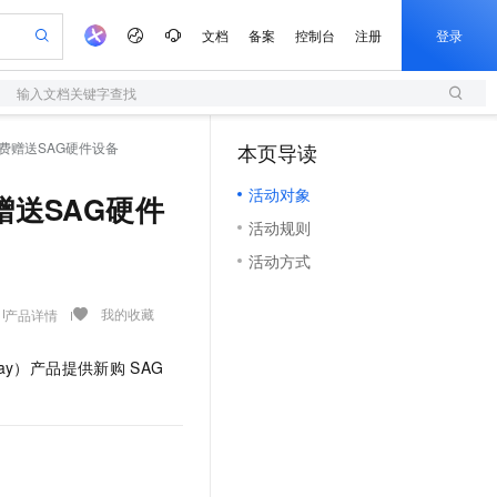
文档
备案
控制台
注册
登录
输入文档关键字查找
验
作计划
器
AI 活动
专业服务
服务伙伴合作计划
开发者社区
加入我们
服务平台百炼
阿里云 OPC 创新助力计划
费赠送SAG硬件设备
本页导读
（1）
一站式生成采购清单，支持单品或批量购买
S
可编辑精美 PPT 文稿
S产品伙伴计划（繁花）
峰会
造的大模型服务与应用开发平台
轻量应用服务器
Agency Agents：拥有专属领域专家
AI 生产力先锋
Al MaaS 服务伙伴赋能合作
域名
博文
Careers
至高可申请百万元
活动对象
性可伸缩的云计算服务
 轻松生成专业的 PPT
开启高性价比 AI 编程新体验
先锋实践拓展 AI 生产力的边界
快速构建应用程序和网站，即刻迈出上云第一步
多领域专家智能体,一键组建 AI 虚拟交付团队
赠送SAG硬件
Token 补贴，五大权
计划
海大会
伙伴信用分合作计划
商标
问答
社会招聘
活动规则
益加速 OPC 成功
S
帕鲁游戏服务器
数字证书管理服务（原SSL证书）
HappyHorse 打造一站式影视创作平台
飞天发布时刻
HOT
划
备案
电子书
校园招聘
活动方式
联机服务器，轻松开启游戏
视频创作，一键激活电商全链路生产力
全托管，含MySQL、PostgreSQL、SQL Server、MariaDB多引擎
实现全站HTTPS，呈现可信的WEB访问
所见，即是所愿
可视化编排打通从文字构思到成片全链路闭环
更多支持
划
公司注册
镜像站
视频生成
语音识别与合成
 智能体与工作流应用
短信服务
漫剧工坊：一站式动画创作平台
AI 实训营
我的收藏
产品详情
合作伙伴培训与认证
划
上云迁移
的智能体编程平台
站生成，高效打造优质广告素材
通过阿里云百炼高效搭建AI应用,助力高效开发
快速生产连贯的高质量长漫剧
从基础到进阶，Agent 创客手把手教你
国内短信简单易用，安全可靠，秒级触达，全球覆盖200+国家和地区。
e-1.1-T2V
Qwen3-TTS-Flash
lScope
我要反馈
查询合作伙伴
ay）
产品提供新购
SAG
畅细腻的高质量视频
离线语音合成大模型，多语言方言自适应，低延迟高稳定
n Alibaba Cloud ISV 合作
代维服务
olarDB
建企业门户网站
大数据开发治理平台 DataWorks
10 分钟搭建微信、支付宝小程序
创新加速
ope
登录合作伙伴管理后台
我要建议
站，无忧落地极速上线
以可视化方式快速构建移动和 PC 门户网站
100%兼容MySQL、PostgreSQL，兼容Oracle，支持集中和分布式
高效部署网站，快速应用到小程序
Data Agent 驱动的一站式 Data+AI 开发治理平台
e-1.1-I2V
Cosyvoice-V3-Flash
安全
畅自然，细节丰富
高表现力语音合成大模型，语音克隆听感自然
我要投诉
上云场景组合购
伴
边界网络安全防护产品
漫剧创作，剧本、分镜、视频高效生成
覆盖90%+业务场景，专享组合折扣价
2V
VPN
Fun-ASR