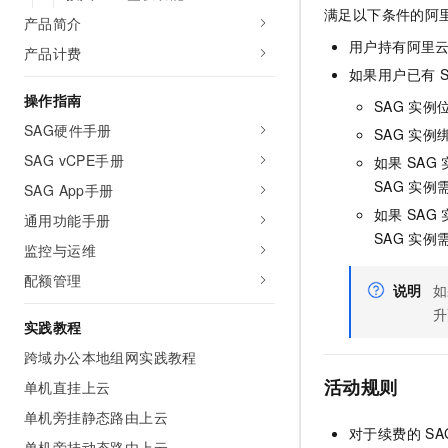
满足以下条件的阿
AI 产品 免费试用
网络
安全
云开发大赛
产品简介
Tableau 订阅
1亿+ 大模型 tokens 和 
用户持有阿里
产品计费
可观测
入门学习赛
中间件
AI空中课堂在线直播课
如果用户已有
140+云产品 免费试用
大模型服务
上云与迁云
操作指南
产品新客免费试用，最长1
数据库
SAG
实例
生态解决方案
SAG硬件手册
千问AI平台-Token Plan
SAG
实例
企业出海
大模型ACA认证体验
大数据计算
SAG vCPE手册
如果
SAG
助力企业全员 AI 认知与能
行业生态解决方案
政企业务
媒体服务
SAG
实例
SAG App手册
千问AI平台-模型体验
开发者生态解决方案
如果
SAG
在线体验全尺寸、多种模态
通用功能手册
企业服务与云通信
AI 开发和 AI 应用解决
SAG
实例
监控与运维
Happy 系列大模型
域名与网站
配额管理
说明
如
终端用户计算
升
实践教程
Serverless
大模型解决方案
跨域办公本地组网实践教程
活动规则
单机直挂上云
开发工具
快速部署 Dify，高效搭建 
单机旁挂静态路由上云
迁移与运维管理
对于续费的
SA
单机旁挂动态路由上云