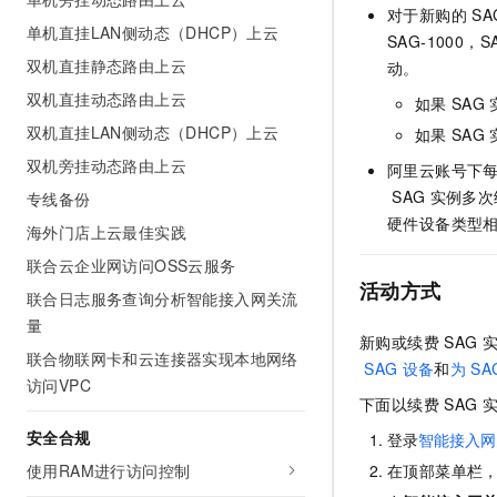
10 分钟在聊天系统中增加
对于新购的
SA
专有云
单机直挂LAN侧动态（DHCP）上云
SAG-1000，S
双机直挂静态路由上云
动。
双机直挂动态路由上云
如果
SAG
双机直挂LAN侧动态（DHCP）上云
如果
SAG
双机旁挂动态路由上云
阿里云账号下
SAG
实例多次
专线备份
硬件设备类型
海外门店上云最佳实践
联合云企业网访问OSS云服务
活动方式
联合日志服务查询分析智能接入网关流
量
新购或续费
SAG
联合物联网卡和云连接器实现本地网络
SAG
设备
和
为
SA
访问VPC
下面以续费
SAG
安全合规
登录
智能接入网
使用RAM进行访问控制
在顶部菜单栏