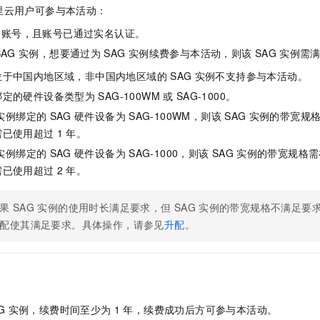
服务生态伙伴
视觉 Coding、空间感知、多模态思考等全面升级
1M上下文，专为长程任务能力而生
云工开物
企业应用
里云用户可参与本活动：
Night Plan 支持 Qwen 3.8-Max
AI 办公
NEW
Red Hat
30+ 款产品免费体验
夜间 5 折，Qwen/Meoo/TokenPlan 客户专享
AI智能应用
科研合作
云账号，且账号已通过实名认证。
ERP
堂（旗舰版）
SUSE
SAG
实例，想要通过为
SAG
实例续费参与本活动，则该
SAG
实例需
智能客服
AI 应用构建
大模型原生
CRM
2个月
自动承接线索
位于中国内地区域，非中国内地区域的
SAG
实例不支持参与本活动。
建站小程序
Qoder
大模型服务平台百炼-应用模版
OA 办公系统
HOT
NEW
绑定的硬件设备类型为
SAG-100WM
或
SAG-1000。
面向真实软件
个人版上线、团队版降价；千问3.8-Max首发发尝鲜
丰富多元化的应用模版和解决方案
实例绑定的
SAG
硬件设备为
SAG-100WM，则该
SAG
实例的带宽规
力提升
财税管理
模板建站
需已使用超过
1
年。
万有无界
大模型服务平台百炼-智能体
400电话
定制建站
实例绑定的
SAG
硬件设备为
SAG-1000，则该
SAG
实例的带宽规格需
的模型效果
灵活可视化地构建企业级 Agent
方案
广告营销
模板小程序
需已使用超过
2
年。
秒悟
人工智能平台 PAI
定制小程序
云端极速 AI 
新一代 AI 视频生成模型，深度适配广告营销等场景
AI Native 的算法工程平台，一站式完成建模、训练、推理服务部署
果
SAG
实例的使用时长满足要求，但
SAG
实例的带宽规格不满足要
APP 开发
配使其满足要求。具体操作，请参见
升配
。
建站系统
AI 应用
10分钟微调：让0.6B模型媲美235B模型
多模态数据信
依托云原生高可用架构,实现Dify私有化部署
用1%尺寸在特定领域达到大模型90%以上效果
G
实例，续费时间至少为
1
年，续费成功后方可参与本活动。