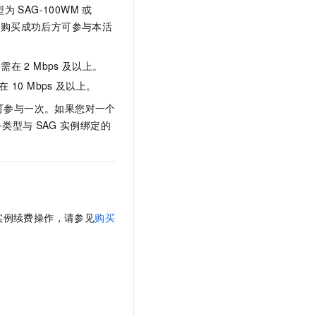
t.diy 一步搞定创意建站
构建大模型应用的安全防护体系
型为
SAG-100WM
或
通过自然语言交互简化开发流程,全栈开发支持
通过阿里云安全产品对 AI 应用进行安全防护
，购买成功后方可参与本活
格需在
2 Mbps
及以上。
在
10 Mbps
及以上。
可参与一次。如果您对一个
备类型与
SAG
实例绑定的
实例续费操作，请参见
购买