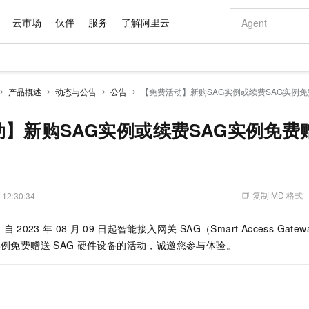
云市场
伙伴
服务
了解阿里云
AI 特惠
数据与 API
成为产品伙伴
企业增值服务
最佳实践
价格计算器
AI 场景体
基础软件
产品伙伴合
阿里云认证
市场活动
配置报价
大模型
产品概述
动态与公告
公告
【免费活动】新购SAG实例或续费SAG实例免
自助选配和估算价格
步到位
域名与网站
智启 AI 普惠权益
产品生态集成认证中心
企业支持计划
云上春晚
Qwen Audio：打造专属 AI 语音助手
千问官方 MaaS 平台，为开发者和 Agent 而生，新用户赠送 1 亿 + tokens 额度
云服务器 EC
一句话生成原生
AI Coding
阿里云Maa
2026 阿里云
为企业打
数据集
Windows
大模型认证
模型
NEW
NEW
格式还原
值低价云产品抢先购
提供智能易用的域名与建站服务
至高享 1亿+免费 tokens，加速 Al 应用落地
Qwen-Audio-3.0-Realtime 端到端实时语音角色扮演
安全可靠、弹
输入一句话想法,
智能编程，一键
】新购SAG实例或续费SAG实例免费
产品生态伙伴
专家技术服务
云上奥运之旅
弹性计算合作
阿里云中企出
手机三要素
宝塔 Linux
全部认证
价格优势
开源旗舰模型
对象存储 OSS
即刻拥有 DeepSeek-V4-Pro
阿里云 OPC 创新助力计划
云数据库 RD
一键部署幻兽
AI 电商营销
产品生态伙伴工作台
企业增值服务台
云栖战略参考
云存储合作计
云栖大会
身份实名认证
CentOS
训练营
推动算力普惠，释放技术红利
的大模型服务
最高返9万
真正可用的 1M 上下文,一次完成代码全链路开发
轻松解锁专属 DeepSeek-V4-Pro
至高百万元 Token 补贴，加速一人公司成长
稳定、安全、高性价比、高性能的云存储服务
一键购买专属
从图文生成到
云上的中国
数据库合作计
活动全景
短信
Docker
图片和
自进化智能体
人工智能平台 PAI
5 分钟轻松部署专属 QwenPaw
Token Plan 模型订阅计划
Qoder
高效搭建 AI
AI 广告创作
企业成长
大模型
NEW
HOT
信息公告
复制 MD 格式
 12:30:34
看见新力量
云网络合作计
OCR 文字识别
JAVA
级电脑
越聪明
证享300元代金券
一站式AI开发、训练和推理服务
Qwen3.8-Max 首发尝鲜，限时加量 10 倍，夜间低至2折
从聊天伙伴进化为能主动干活的本地数字员工
面向真实软件
图文、视频一
Kimi-K3
HappyHors
NEW
魔搭 Mode
loud
服务实践
官网公告
，自
2023
年
08
月
09
日
起
智能接入网关 SAG（Smart Access Gatew
Kimi 最新旗舰模型，长程编程与推理利器
让文字生成流
金融模力时刻
Salesforce O
版
发票查验
全能环境
Qoder CN
Claude Code + GStack 打造工程团队
千问办公，限时限量积分加倍
云原生数据库 P
低代码高效构
AI 建站
NEW
作计划
计划
实例免费赠送
SAG
硬件设备的活动，诚邀您参与体验。
创新中心
魔搭 ModelSc
健康状态
让AI从“聊天伙伴”进化为能干活的“数字员工”
覆盖公网/内网、递归/权威、移动APP等全场景解析服务
安装技能 GStack，拥有专属 AI 工程团队
你的AI工作搭子，覆盖日常办公高频场景
基于千问大模型等，支持代码智能生成、研发智能问答
0 代码专业建
客户案例
天气预报查询
操作系统
Deepseek-v4-pro
HappyHors
态合作计划
态智能体模型
旗舰 MoE 大模型，百万上下文与顶尖推理能力
图生视频，流
Compute
同享
容器服务 Kubernetes 版 ACK
万小智 AI 建站低至 15元/月
云防火墙
AI 短剧/漫剧
快递物流查询
WordPress
成为服务伙
高校合作
式云数据仓库
点，立即开启云上创新
提供一站式管理容器应用的 K8s 服务
送.CN域名，送备案服务码
云原生的云上
AI助力短剧
GLM-5.2
Wan2.7-T
Ubuntu