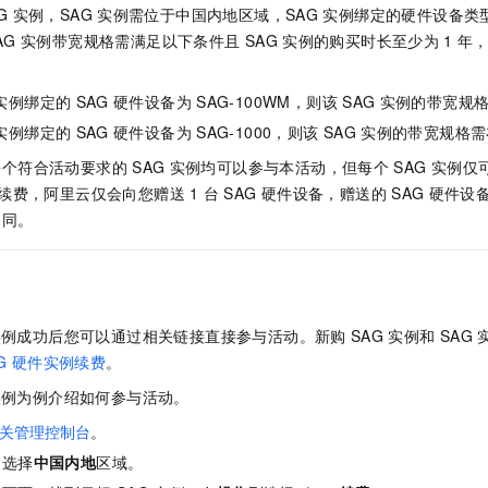
一个 AI 助手
即刻拥有 DeepSeek-R1 满血版
超强辅助，Bol
G
实例，SAG
实例需位于中国内地区域，SAG
实例绑定的硬件设备类
在企业官网、通讯软件中为客户提供 AI 客服
多种方案随心选，轻松解锁专属 DeepSeek
AG
实例带宽规格需满足以下条件且
SAG
实例的购买时长至少为
1
年
实例绑定的
SAG
硬件设备为
SAG-100WM，则该
SAG
实例的带宽规
实例绑定的
SAG
硬件设备为
SAG-1000，则该
SAG
实例的带宽规格需
每个符合活动要求的
SAG
实例均可以参与本活动，但每个
SAG
实例仅
续费，阿里云仅会向您赠送
1
台
SAG
硬件设备，赠送的
SAG
硬件设
相同。
实例成功后您可以通过相关链接直接参与活动。新购
SAG
实例和
SAG
G
硬件实例续费
。
实例为例介绍如何参与活动。
关管理控制台
。
，选择
中国内地
区域。