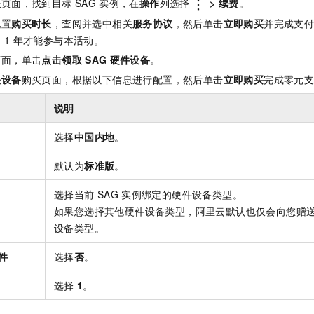
关
页面，找到目标
SAG
实例，在
操作
列选择
>
续费
。
配置
购买时长
，查阅并选中相关
服务协议
，然后单击
立即购买
并完成支
为
1
年才能参与本活动。
页面，单击
点击领取
SAG
硬件设备
。
关设备
购买页面，根据以下信息进行配置，然后单击
立即购买
完成零元
说明
选择
中国内地
。
默认为
标准版
。
选择当前
SAG
实例绑定的硬件设备类型。
如果您选择其他硬件设备类型，阿里云默认也仅会向您赠
设备类型。
件
选择
否
。
选择
1
。