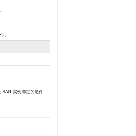
付。
支付。
送
SAG
实例绑定的硬件