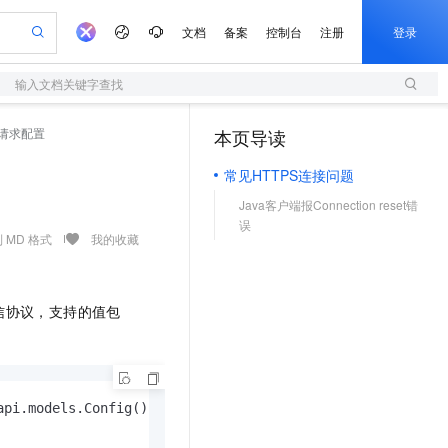
文档
备案
控制台
注册
登录
输入文档关键字查找
验
作计划
器
AI 活动
专业服务
服务伙伴合作计划
开发者社区
加入我们
服务平台百炼
阿里云 OPC 创新助力计划
S请求配置
本页导读
（1）
一站式生成采购清单，支持单品或批量购买
S
io：打造专属 AI 语音助手
S产品伙伴计划（繁花）
峰会
造的大模型服务与应用开发平台
轻量应用服务器
一句话生成原生可编辑精美 PPT 文稿
AI 生产力先锋
Al MaaS 服务伙伴赋能合作
域名
博文
Careers
至高可申请百万元
常见HTTPS连接问题
性可伸缩的云计算服务
开启高性价比 AI 编程新体验
Qwen-Audio-3.0-Realtime 端到端实时语音角色扮演
输入一句话想法, 轻松生成专业的 PPT
先锋实践拓展 AI 生产力的边界
快速构建应用程序和网站，即刻迈出上云第一步
Token 补贴，五大权
计划
海大会
伙伴信用分合作计划
商标
问答
社会招聘
Java客户端报Connection reset错
益加速 OPC 成功
S
eek-V4-Pro
数字证书管理服务（原SSL证书）
一键部署幻兽帕鲁游戏服务器
飞天发布时刻
HOT
划
误
备案
电子书
校园招聘
pSeek-V4-Pro
视频创作，一键激活电商全链路生产力
全托管，含MySQL、PostgreSQL、SQL Server、MariaDB多引擎
实现全站HTTPS，呈现可信的WEB访问
一键购买专属联机服务器，轻松开启游戏
所见，即是所愿
 MD 格式
我的收藏
更多支持
划
公司注册
镜像站
视频生成
语音识别与合成
专属 QwenPaw
短信服务
漫剧工坊：一站式动画创作平台
AI 实训营
HOT
合作伙伴培训与认证
划
上云迁移
的智能体编程平台
站生成，高效打造优质广告素材
从聊天伙伴进化为能主动干活的本地数字员工
快速生产连贯的高质量长漫剧
从基础到进阶，Agent 创客手把手教你
国内短信简单易用，安全可靠，秒级触达，全球覆盖200+国家和地区。
e-1.1-T2V
Qwen3-TTS-Flash
信协议，支持的值包
lScope
我要反馈
查询合作伙伴
畅细腻的高质量视频
离线语音合成大模型，多语言方言自适应，低延迟高稳定
n Alibaba Cloud ISV 合作
代维服务
olarDB
建企业门户网站
大数据开发治理平台 DataWorks
10 分钟搭建微信、支付宝小程序
创新加速
ope
登录合作伙伴管理后台
我要建议
站，无忧落地极速上线
以可视化方式快速构建移动和 PC 门户网站
100%兼容MySQL、PostgreSQL，兼容Oracle，支持集中和分布式
高效部署网站，快速应用到小程序
Data Agent 驱动的一站式 Data+AI 开发治理平台
e-1.1-I2V
Cosyvoice-V3-Flash
安全
畅自然，细节丰富
高表现力语音合成大模型，语音克隆听感自然
我要投诉
上云场景组合购
伴
api.models.Config();

边界网络安全防护产品
漫剧创作，剧本、分镜、视频高效生成
覆盖90%+业务场景，专享组合折扣价
2V
VPN
Fun-ASR