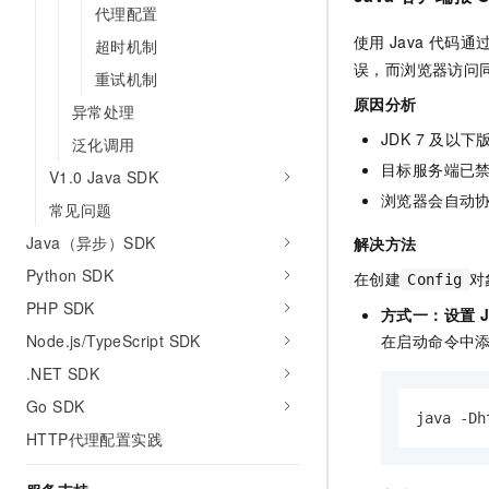
10 分钟在聊天系统中增加
代理配置
专有云
使用
Java
代码通
超时机制
误，而浏览器访问
重试机制
原因分析
异常处理
JDK 7
及以下
泛化调用
目标服务端已
V1.0 Java SDK
浏览器会自动
常见问题
Java（异步）SDK
解决方法
Python SDK
在创建
对
Config
PHP SDK
方式一：设置
在启动命令中
Node.js/TypeScript SDK
.NET SDK
Go SDK
java -Dh
HTTP代理配置实践