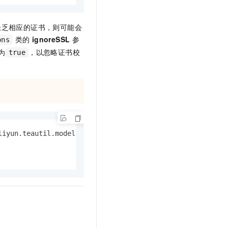
文戏情感细腻自然，动作戏激烈拳拳到肉，实现更强表演能力
支持中英文自由切换，具备更强的噪声鲁棒性
云聚AI 严选权益
SSL 证书
，一键激活高效办公新体验
精选AI产品，从模型到应用全链提效
缺乏相应的证书，则可能会
堡垒机
类的
ignoreSSL
参
AI 用量加速计划
ons
应用
防火墙
、识别商机，让客服更高效、服务更出色。
新老同享，达量后返
为
，以忽略证书校
true
千问办公
主机安全
NEW
的智能体编程平台
一站式AI生产力平台
AI 应用及服务市场
伶鹊
企业级人与Agent协作平台，接入和调度多个数字员工
智能客服平台，对话机器人、对话分析、智能外呼
AI 应用
大模型服务平台百炼 - 全妙
大模型
应用创作平台
多模态内容创作工具，已接入 DeepSeek
自然语言处理
数据标注
机器学习
息提取
与 AI 智能体进行实时音视频通话
从文本、图片、视频中提取结构化的属性信息
构建支持视频理解的 AI 音视频实时通话应用