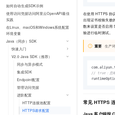
AI 产品 免费试用
网络
如何自动生成SDK示例
安全
云开发大赛
Tableau 订阅
1亿+ 大模型 tokens 和 
使用访问凭据访问阿里云OpenAPI最佳
在使用
HTTPS
协
可观测
入门学习赛
中间件
AI空中课堂在线直播课
实践
出现证书校验失败
140+云产品 免费试用
大模型服务
上云与迁云
产品新客免费试用，最长1
数来设置是否启用
数据库
在Linux、macOS和Windows系统配置
生态解决方案
验进行临时测试。
环境变量
千问AI平台-Token Plan
企业出海
大模型ACA认证体验
大数据计算
Java（同步）SDK
助力企业全员 AI 认知与能
行业生态解决方案
政企业务
重要
生产
媒体服务
快速入门
千问AI平台-模型体验
开发者生态解决方案
在线体验全尺寸、多种模态
V2.0 Java SDK（推荐）
企业服务与云通信
AI 开发和 AI 应用解决
同步与异步模式
Happy 系列大模型
com.aliyun.
域名与网站
集成SDK
// true：
终端用户计算
runtimeOpti
Endpoint配置
管理访问凭据
Serverless
大模型解决方案
进阶配置
开发工具
常见
HTTPS
快速部署 Dify，高效搭建 
HTTP连接池配置
迁移与运维管理
HTTPS请求配置
Java
客户端报
C