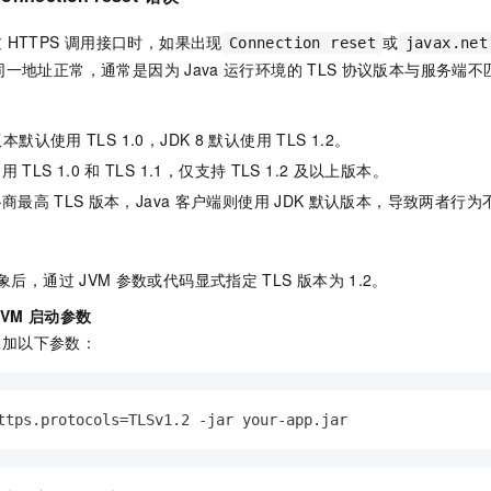
一个 AI 助手
即刻拥有 DeepSeek-R1 满血版
超强辅助，Bol
在企业官网、通讯软件中为客户提供 AI 客服
多种方案随心选，轻松解锁专属 DeepSeek
过
HTTPS
调用接口时，如果出现
或
Connection reset
javax.net
同一地址正常，通常是因为
Java
运行环境的
TLS
协议版本与服务端不
版本默认使用
TLS 1.0，JDK 8
默认使用
TLS 1.2。
禁用
TLS 1.0
和
TLS 1.1，仅支持
TLS 1.2
及以上版本。
协商最高
TLS
版本，Java
客户端则使用
JDK
默认版本，导致两者行为
象后，通过
JVM
参数或代码显式指定
TLS
版本为
1.2。
JVM
启动参数
添加以下参数：
ttps.protocols=TLSv1.2 -jar your-app.jar