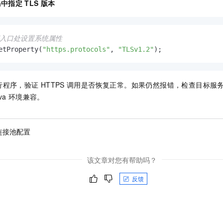
码中指定
TLS
版本
序入口处设置系统属性
etProperty(
"https.protocols"
, 
"TLSv1.2"
);
行程序，验证
HTTPS
调用是否恢复正常。如果仍然报错，检查目标服
va
环境兼容。
P连接池配置
该文章对您有帮助吗？
反馈