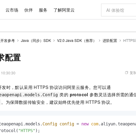
云市场
伙伴
服务
了解阿里云
AI 特惠
数据与 API
成为产品伙伴
企业增值服务
最佳实践
价格计算器
AI 场景体
基础软件
产品伙伴合
阿里云认证
市场活动
配置报价
大模型
开发参考
Java（同步）SDK
V2.0 Java SDK（推荐）
进阶配置
HTTP
自助选配和估算价格
新方式
域名与网站
睿译宝，AI翻译排版一步到位
智启 AI 普惠权益
产品生态集成认证中心
企业支持计划
云上春晚
千问官方 MaaS 平台，为开发者和 Agent 而生，新用户赠送 1 亿 + tokens 额度
云服务器 EC
Qwen Aud
AI Coding
阿里云Maa
2026 阿里云
为企业打
数据集
Windows
大模型认证
模型
NEW
NEW
交付可用成果
值低价云产品抢先购
提供智能易用的域名与建站服务
上传文档即自动完成翻译和格式还原
至高享 1亿+免费 tokens，加速 Al 应用落地
安全可靠、弹
智能编程，一键
请求配置
产品生态伙伴
专家技术服务
云上奥运之旅
弹性计算合作
阿里云中企出
手机三要素
宝塔 Linux
全部认证
价格优势
有专属领域专家
对象存储 OSS
GLM-5.2：长任务时代开源旗舰模型
阿里云 OPC 创新助力计划
云数据库 RD
即刻拥有 DeepS
AI 电商营销
产品生态伙伴工作台
企业增值服务台
云栖战略参考
云存储合作计
云栖大会
身份实名认证
CentOS
训练营
推动算力普惠，释放技术红利
的大模型服务
最高返9万
多领域专家智能体,一键组建 AI 虚拟交付团队
至高百万元 Token 补贴，加速一人公司成长
稳定、安全、高性价比、高性能的云存储服务
真正可用的 1M 上下文,一次完成代码全链路开发
轻松解锁专属 Dee
从图文生成到
复制
 10:30:30
云上的中国
数据库合作计
活动全景
短信
Docker
图片和
站式影视创作平台
人工智能平台 PAI
Hermes Agent，打造自进化智能体
Token Plan 模型订阅计划
Qoder
5 分钟轻松部署
AI 广告创作
企业成长
大模型
NEW
信息公告
开发时，默认采用
HTTPS
协议访问阿里云服务。您可以通
看见新力量
云网络合作计
OCR 文字识别
JAVA
级电脑
证享300元代金券
可视化编排打通从文字构思到成片全链路闭环
一站式AI开发、训练和推理服务
自主进化，持久记忆，越用越聪明
Qwen3.8-Max 首发尝鲜，限时加量 10 倍，夜间低至2折
面向真实软件
图文、视频一
Kimi-K3
HappyHors
类的
protocol
参数灵活选择所需的通
NEW
eaopenapi.models.Config
魔搭 Mode
loud
服务实践
官网公告
Kimi 最新旗舰模型，长程编程与推理利器
让文字生成流
金融模力时刻
Salesforce O
版
发票查验
全能环境
。为保障数据传输安全，建议始终优先使用
HTTPS
协议。
Qoder CN
Claude Code + GStack 打造工程团队
千问办公，限时限量积分加倍
云原生数据库 P
低代码高效构
AI 建站
NEW
作计划
计划
创新中心
魔搭 ModelSc
健康状态
让AI从“聊天伙伴”进化为能干活的“数字员工”
覆盖公网/内网、递归/权威、移动APP等全场景解析服务
安装技能 GStack，拥有专属 AI 工程团队
你的AI工作搭子，覆盖日常办公高频场景
基于千问大模型等，支持代码智能生成、研发智能问答
0 代码专业建
客户案例
天气预报查询
操作系统
Deepseek-v4-pro
HappyHors
态合作计划
态智能体模型
旗舰 MoE 大模型，百万上下文与顶尖推理能力
图生视频，流
Compute
同享
容器服务 Kubernetes 版 ACK
万小智 AI 建站低至 15元/月
云防火墙
AI 短剧/漫剧
快递物流查询
WordPress
成为服务伙
teaopenapi.models.
Config
config
=
new
com
.aliyun.teaopen
高校合作
式云数据仓库
点，立即开启云上创新
提供一站式管理容器应用的 K8s 服务
送.CN域名，送备案服务码
云原生的云上
AI助力短剧
rotocol(
"HTTPS"
GLM-5.2
Wan2.7-T
Ubuntu