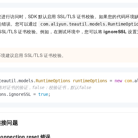
服务生态伙伴
视觉 Coding、空间感知、多模态思考等全面升级
1M上下文，专为长程任务能力而生
云工开物
企业应用
Night Plan 支持 Qwen 3.8-Max
AI 办公
NEW
Red Hat
30+ 款产品免费体验
夜间 5 折，Qwen/Meoo/TokenPlan 客户专享
AI智能应用
科研合作
议进行访问时，SDK
默认启用
SSL/TLS
证书校验。如果您的代码环境
ERP
堂（旗舰版）
SUSE
的错误。您可以通过
智能客服
com.aliyun.teautil.models.RuntimeOpti
AI 应用构建
大模型原生
CRM
2个月
自动承接线索
SSL/TLS
证书校验。例如，在测试环境中，您可以将
ignoreSSL
设置
建站小程序
Qoder
大模型服务平台百炼-应用模版
OA 办公系统
HOT
NEW
面向真实软件
个人版上线、团队版降价；千问3.8-Max首发发尝鲜
丰富多元化的应用模版和解决方案
力提升
财税管理
模板建站
环境建议启用
SSL/TLS
证书校验。
万有无界
大模型服务平台百炼-智能体
400电话
定制建站
的模型效果
灵活可视化地构建企业级 Agent
方案
广告营销
模板小程序
秒悟
人工智能平台 PAI
teautil.models.
RuntimeOptions
runtimeOptions
=
new
com
定制小程序
云端极速 AI 
新一代 AI 视频生成模型，深度适配广告营销等场景
AI Native 的算法工程平台，一站式完成建模、训练、推理服务部署
忽略对证书的验证，false：校验证书，默认false
ons.ignoreSSL = 
true
;
APP 开发
建站系统
连接问题
AI 应用
10分钟微调：让0.6B模型媲美235B模型
多模态数据信
依托云原生高可用架构,实现Dify私有化部署
用1%尺寸在特定领域达到大模型90%以上效果
onnection reset
错误