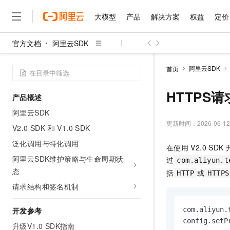
大模型
产品
解决方案
权益
定价
官方文档
阿里云SDK
大模型
产品
解决方案
权益
定价
云市场
伙伴
服务
了解阿里云
精选产品
精选解决方案
普惠上云
产品定价
精选商城
成为销售伙伴
售前咨询
为什么选择阿里云
千问AI平台
阿里云SDK
首页
了解云产品的定价详情
大模型服务平台百炼
千问办公，解锁你的工作
普惠上云 官方力荐
分销伙伴
在线服务
网站建设
什么是云计算
大
大模型服务与应用平台
企业级Agent产品，直接
云服务器38元/年起，超
HTTPS
产品概述
咨询伙伴
多端小程序
技术领先
云上成本管理
售后服务
千问大模型
Agency Agents：拥
官方推荐返现计划
大模型
阿里云SDK
大模型
精选产品
精选解决方案
Salesforce 国际版订阅
稳定可靠
管理和优化成本
多元化、高性能、安全可靠
推荐新用户得奖励，单订单
更新时间：
2026-06-12
销售伙伴合作计划
V2.0 SDK 和 V1.0 SDK
自助服务
友盟天域
安全合规
人工智能与机器学习
AI
文本生成
无影云电脑
HappyHorse 打造一
云工开物
泛化调用与特化调用
在使用
V2.0 SDK
无影生态合作计划
在线服务
观测云
分析师报告
随时随地安全接入的云上超
高校专属算力普惠，学生认
计算
互联网应用开发
阿里云SDK维护策略与生命周期状
Qwen3.8-Max
过
HOT
com.aliyun.t
Salesforce On Alibaba C
工单服务
态
智能体时代全能旗舰模型
Tuya 物联网平台阿里云
研究报告与白皮书
括
或
HTTP
HTTPS
云解析DNS
快速拥有专属 OpenClaw
Consulting Partner 合
大数据
容器
免费试用
短信专区
请求结构和签名机制
蓝凌 OA
Qwen3.7-Plus
AI 大模型销售与服务生
现代化应用
存储
天池大赛
能看、能想、能动手的多模
云原生大数据计算服务 Max
解决方案免费试用 新老
电子合同
开发参考
com.aliyun.
面向分析的企业级SaaS模
最高领取价值200元试用
安全
网络与CDN
config.setP
AI 算法大赛
Qwen3-VL-Plus
升级V1.0 SDK指南
畅捷通