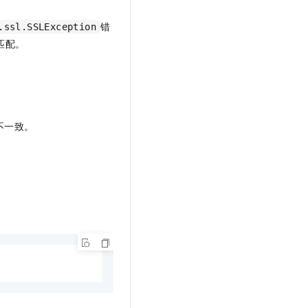
t.diy 一步搞定创意建站
构建大模型应用的安全防护体系
通过自然语言交互简化开发流程,全栈开发支持
通过阿里云安全产品对 AI 应用进行安全防护
错
.ssl.SSLException
匹配。
不一致。