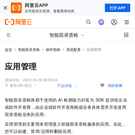
打开 APP
智能双录质检
智能双录质检
操作指南
系统配置
应用管理
首页
应用管理
更新时间：
2023-06-28 06:29:44
复制 MD 格式
我的收藏
产品详情
智能双录质检将易于使用的 AI 检测能力封装为 SDK 提供给企业
或软件开发商，由企业或软件开发商根据业务具体需求开发使用
双录质检业务的应用。
应用管理则主要用来管理接入智能双录质检服务的应用。在此，
您可以创建、禁用/启用和删除应用。