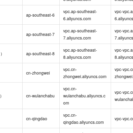
一个 AI 助手
即刻拥有 DeepSeek-R1 满血版
超强辅助，Bol
在企业官网、通讯软件中为客户提供 AI 客服
多种方案随心选，轻松解锁专属 DeepSeek
vpc.ap-southeast-
vpc-vpc.a
）
ap-southeast-6
6.aliyuncs.com
6.aliyunc
vpc.ap-southeast-
vpc-vpc.a
ap-southeast-7
7.aliyuncs.com
7.aliyunc
vpc.ap-southeast-
vpc-vpc.a
州）
ap-southeast-8
8.aliyuncs.com
8.aliyunc
vpc.cn-
vpc-vpc.c
cn-zhongwei
zhongwei.aliyuncs.com
zhongwei
vpc.cn-
vpc-vpc.c
布）
cn-wulanchabu
wulanchabu.aliyuncs.c
wulancha
om
vpc.cn-
cn-qingdao
vpc-vpc.c
qingdao.aliyuncs.com