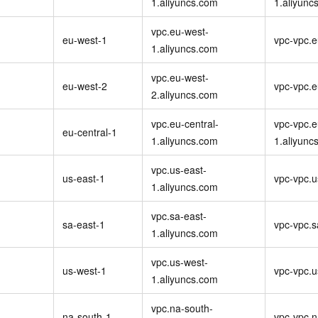
1.aliyuncs.com
1.aliyunc
vpc.eu-west-
eu-west-1
vpc-vpc.e
1.aliyuncs.com
vpc.eu-west-
eu-west-2
vpc-vpc.e
2.aliyuncs.com
vpc.eu-central-
vpc-vpc.e
）
eu-central-1
1.aliyuncs.com
1.aliyunc
vpc.us-east-
）
us-east-1
vpc-vpc.u
1.aliyuncs.com
vpc.sa-east-
sa-east-1
vpc-vpc.s
1.aliyuncs.com
vpc.us-west-
us-west-1
vpc-vpc.u
1.aliyuncs.com
vpc.na-south-
na-south-1
vpc-vpc.n