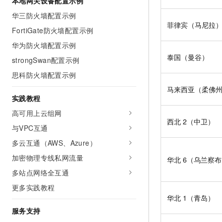
本地网关设备配置示例
10 分钟在聊天系统中增加
专有云
华三防火墙配置示例
菲律宾（马尼拉
FortiGate防火墙配置示例
华为防火墙配置示例
泰国（曼谷）
strongSwan配置示例
思科防火墙配置示例
马来西亚（柔佛
实践教程
高可用上云组网
西北
2（中卫）
与VPC互通
多云互通（AWS、Azure）
加密物理专线私网流量
华北
6（乌兰察
多站点网络全互通
更多实践教程
华北
1（青岛）
服务支持