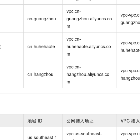
vpc.cn-
vpc-vpc.c
cn-guangzhou
guangzhou.aliyuncs.co
guangzho
m
vpc.cn-
vpc-vpc.c
特）
cn-huhehaote
huhehaote.aliyuncs.co
huhehaot
m
vpc.cn-
vpc-vpc.c
cn-hangzhou
hangzhou.aliyuncs.co
hangzhou
m
地域
ID
公网接入地址
VPC
接
vpc.us-southeast-
vpc-vpc.u
）
us-southeast-1