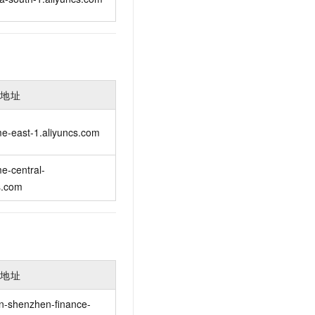
入地址
e-east-1.aliyuncs.com
e-central-
s.com
入地址
n-shenzhen-finance-