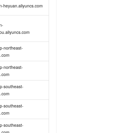
文戏情感细腻自然，动作戏激烈拳拳到肉，实现更强表演能力
支持中英文自由切换，具备更强的噪声鲁棒性
云聚AI 严选权益
n-heyuan.aliyuncs.com
SSL 证书
，一键激活高效办公新体验
精选AI产品，从模型到应用全链提效
堡垒机
AI 用量加速计划
n-
应用
防火墙
、识别商机，让客服更高效、服务更出色。
新老同享，达量后返
ou.aliyuncs.com
千问办公
主机安全
NEW
的智能体编程平台
一站式AI生产力平台
p-northeast-
AI 应用及服务市场
s.com
伶鹊
企业级人与Agent协作平台，接入和调度多个数字员工
智能客服平台，对话机器人、对话分析、智能外呼
p-northeast-
AI 应用
s.com
大模型服务平台百炼 - 全妙
大模型
应用创作平台
多模态内容创作工具，已接入 DeepSeek
p-southeast-
自然语言处理
s.com
数据标注
p-southeast-
机器学习
s.com
息提取
与 AI 智能体进行实时音视频通话
从文本、图片、视频中提取结构化的属性信息
构建支持视频理解的 AI 音视频实时通话应用
p-southeast-
s.com