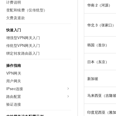
计费说明
AI 产品 免费试用
网络
华南
2（河源）
安全
云开发大赛
Tableau 订阅
变配和续费（仅传统型）
1亿+ 大模型 tokens 和 
可观测
入门学习赛
中间件
AI空中课堂在线直播课
欠费及退款
140+云产品 免费试用
大模型服务
华北
3（张家口）
上云与迁云
产品新客免费试用，最长1
数据库
快速入门
生态解决方案
千问AI平台-Token Plan
企业出海
大模型ACA认证体验
增强型VPN网关入门
大数据计算
助力企业全员 AI 认知与能
行业生态解决方案
韩国（首尔）
传统型VPN网关入门
政企业务
媒体服务
千问AI平台-模型体验
开发者生态解决方案
绑定转发路由器入门
在线体验全尺寸、多种模态
企业服务与云通信
AI 开发和 AI 应用解决
日本（东京）
操作指南
Happy 系列大模型
域名与网站
VPN网关
新加坡
终端用户计算
用户网关
IPsec连接
Serverless
大模型解决方案
马来西亚（吉隆
路由配置
开发工具
快速部署 Dify，高效搭建 
验证连接
迁移与运维管理
印度尼西亚（雅