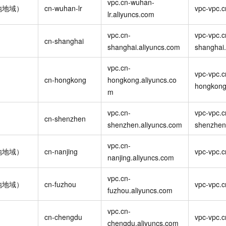
vpc.cn-wuhan-
地地域）
cn-wuhan-lr
vpc-vpc.c
lr.aliyuncs.com
vpc.cn-
vpc-vpc.c
cn-shanghai
shanghai.aliyuncs.com
shanghai.
vpc.cn-
vpc-vpc.c
cn-hongkong
hongkong.aliyuncs.co
hongkong
m
vpc.cn-
vpc-vpc.c
cn-shenzhen
shenzhen.aliyuncs.com
shenzhen
vpc.cn-
地地域）
cn-nanjing
vpc-vpc.c
nanjing.aliyuncs.com
vpc.cn-
地地域）
cn-fuzhou
vpc-vpc.c
fuzhou.aliyuncs.com
vpc.cn-
cn-chengdu
vpc-vpc.
chengdu.aliyuncs.com