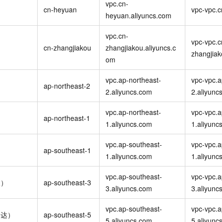
服务生态伙伴
vpc.cn-
视觉 Coding、空间感知、多模态思考等全面升级
1M上下文，专为长程任务能力而生
云工开物
企业应用
Night Plan 支持 Qwen 3.8-Max
AI 办公
NEW
cn-heyuan
vpc-vpc.c
Red Hat
heyuan.aliyuncs.com
30+ 款产品免费体验
夜间 5 折，Qwen/Meoo/TokenPlan 客户专享
AI智能应用
科研合作
ERP
堂（旗舰版）
SUSE
vpc.cn-
智能客服
vpc-vpc.c
AI 应用构建
大模型原生
CRM
cn-zhangjiakou
zhangjiakou.aliyuncs.c
2个月
自动承接线索
zhangjiak
om
建站小程序
Qoder
大模型服务平台百炼-应用模版
OA 办公系统
HOT
NEW
面向真实软件
个人版上线、团队版降价；千问3.8-Max首发发尝鲜
丰富多元化的应用模版和解决方案
vpc.ap-northeast-
vpc-vpc.a
力提升
财税管理
模板建站
ap-northeast-2
2.aliyuncs.com
2.aliyunc
万有无界
大模型服务平台百炼-智能体
400电话
定制建站
的模型效果
灵活可视化地构建企业级 Agent
vpc.ap-northeast-
vpc-vpc.a
方案
广告营销
模板小程序
ap-northeast-1
1.aliyuncs.com
1.aliyunc
秒悟
人工智能平台 PAI
定制小程序
云端极速 AI 
新一代 AI 视频生成模型，深度适配广告营销等场景
AI Native 的算法工程平台，一站式完成建模、训练、推理服务部署
vpc.ap-southeast-
vpc-vpc.a
ap-southeast-1
APP 开发
1.aliyuncs.com
1.aliyunc
建站系统
vpc.ap-southeast-
vpc-vpc.a
坡）
ap-southeast-3
3.aliyuncs.com
3.aliyunc
AI 应用
10分钟微调：让0.6B模型媲美235B模型
多模态数据信
依托云原生高可用架构,实现Dify私有化部署
用1%尺寸在特定领域达到大模型90%以上效果
vpc.ap-southeast-
vpc-vpc.a
加达）
ap-southeast-5
5.aliyuncs.com
5.aliyunc