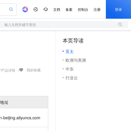
文档
备案
控制台
注册
登录
输入文档关键字查找
验
作计划
器
AI 活动
专业服务
服务伙伴合作计划
开发者社区
加入我们
服务平台百炼
阿里云 OPC 创新助力计划
本页导读
（1）
一站式生成采购清单，支持单品或批量购买
S
可编辑精美 PPT 文稿
S产品伙伴计划（繁花）
峰会
造的大模型服务与应用开发平台
轻量应用服务器
Agency Agents：拥有专属领域专家
AI 生产力先锋
Al MaaS 服务伙伴赋能合作
域名
博文
Careers
至高可申请百万元
亚太
性可伸缩的云计算服务
 轻松生成专业的 PPT
开启高性价比 AI 编程新体验
先锋实践拓展 AI 生产力的边界
快速构建应用程序和网站，即刻迈出上云第一步
多领域专家智能体,一键组建 AI 虚拟交付团队
Token 补贴，五大权
计划
海大会
伙伴信用分合作计划
商标
问答
社会招聘
欧洲与美洲
益加速 OPC 成功
S
帕鲁游戏服务器
数字证书管理服务（原SSL证书）
HappyHorse 打造一站式影视创作平台
飞天发布时刻
HOT
划
备案
电子书
校园招聘
中东
联机服务器，轻松开启游戏
视频创作，一键激活电商全链路生产力
全托管，含MySQL、PostgreSQL、SQL Server、MariaDB多引擎
实现全站 HTTPS，呈现可信的 Web 访问
所见，即是所愿
可视化编排打通从文字构思到成片全链路闭环
我的收藏
产品详情
更多支持
划
公司注册
镜像站
行业云
视频生成
语音识别与合成
 智能体与工作流应用
短信服务
漫剧工坊：一站式动画创作平台
AI 实训营
合作伙伴培训与认证
划
上云迁移
的智能体编程平台
站生成，高效打造优质广告素材
通过阿里云百炼高效搭建AI应用,助力高效开发
快速生产连贯的高质量长漫剧
从基础到进阶，Agent 创客手把手教你
国内短信简单易用，安全可靠，秒级触达，全球覆盖200+国家和地区。
e-1.1-T2V
Qwen3-TTS-Flash
lScope
我要反馈
查询合作伙伴
畅细腻的高质量视频
离线语音合成大模型，多语言方言自适应，低延迟高稳定
n Alibaba Cloud ISV 合作
代维服务
olarDB
建企业门户网站
大数据开发治理平台 DataWorks
10 分钟搭建微信、支付宝小程序
入地址
创新加速
ope
登录合作伙伴管理后台
我要建议
站，无忧落地极速上线
以可视化方式快速构建移动和 PC 门户网站
100%兼容MySQL、PostgreSQL，兼容Oracle，支持集中和分布式
高效部署网站，快速应用到小程序
Data Agent 驱动的一站式 Data+AI 开发治理平台
e-1.1-I2V
Cosyvoice-V3-Flash
安全
畅自然，细节丰富
高表现力语音合成大模型，语音克隆听感自然
我要投诉
上云场景组合购
n-beijing.aliyuncs.com
伴
边界网络安全防护产品
漫剧创作，剧本、分镜、视频高效生成
覆盖90%+业务场景，专享组合折扣价
2V
VPN
Fun-ASR