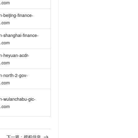
s.com
n-beijing-finance-
s.com
n-shanghai-finance-
s.com
n-heyuan-acdr-
s.com
n-north-2-gov-
s.com
n-wulanchabu-gic-
s.com
下一篇：
授权信息