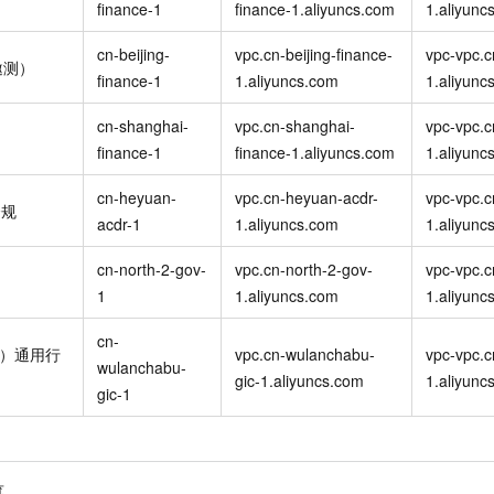
finance-1
finance-1.aliyuncs.com
1.aliyunc
cn-beijing-
vpc.cn-beijing-finance-
vpc-vpc.c
邀测）
finance-1
1.aliyuncs.com
1.aliyunc
cn-shanghai-
vpc.cn-shanghai-
vpc-vpc.c
finance-1
finance-1.aliyuncs.com
1.aliyunc
cn-heyuan-
vpc.cn-heyuan-acdr-
vpc-vpc.c
合规
acdr-1
1.aliyuncs.com
1.aliyunc
cn-north-2-gov-
vpc.cn-north-2-gov-
vpc-vpc.c
1
1.aliyuncs.com
1.aliyunc
cn-
布）通用行
vpc.cn-wulanchabu-
vpc-vpc.c
wulanchabu-
gic-1.aliyuncs.com
1.aliyunc
gic-1
览