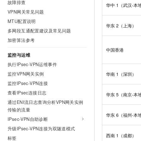
故障排查
华中
1（武汉-本
VPN网关常见问题
MTU配置说明
华东
2（上海）
多网段互通配置建议及常见问题
加密算法参考
中国香港
监控与运维
执行IPsec-VPN运维事件
监控VPN网关实例
华南
1（深圳）
监控IPsec-VPN连接
查看IPsec连接日志
华东
5（南京-本
通过ENI流日志查询分析VPN网关实例
传输的流量
华东
6（福州-本
IPsec-VPN自助诊断
升级IPsec-VPN连接为双隧道模式
西南
1（成都）
标签