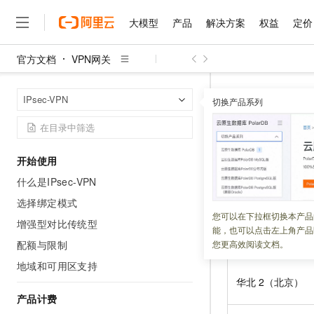
大模型
产品
解决方案
权益
定价
官方文档
VPN网关
大模型
产品
解决方案
权益
定价
云市场
伙伴
服务
了解阿里云
精选产品
精选解决方案
普惠上云
产品定价
精选商城
成为销售伙伴
售前咨询
为什么选择阿里云
千问AI平台
VPN网关
I
首页
IPsec-VPN
了解云产品的定价详情
切换产品系列
大模型服务平台百炼
睿译宝，AI翻译排版一
普惠上云 官方力荐
分销伙伴
在线服务
网站建设
什么是云计算
大
大模型服务与应用平台
上传文档即自动完成翻译和
云服务器38元/年起，超
服务接入
咨询伙伴
多端小程序
技术领先
云上成本管理
售后服务
千问大模型
GLM-5.2：长任务时代
官方推荐返现计划
大模型
大模型
精选产品
精选解决方案
Salesforce 国际版订阅
稳定可靠
开始使用
管理和优化成本
多元化、高性能、安全可靠
推荐新用户得奖励，单订单
更新时间：
2026-07-30
销售伙伴合作计划
自助服务
什么是IPsec-VPN
友盟天域
安全合规
人工智能与机器学习
AI
文本生成
无影云电脑
Hermes Agent，打造
云工开物
无影生态合作计划
在线服务
选择绑定模式
亚太
观测云
分析师报告
随时随地安全接入的云上超
自主进化，持久记忆，越用
高校专属算力普惠，学生认
计算
互联网应用开发
您可以在下拉框切换本产品
Qwen3.8-Max
HOT
增强型对比传统型
Salesforce On Alibaba C
工单服务
能，也可以点击左上角产品
智能体时代全能旗舰模型
Tuya 物联网平台阿里云
研究报告与白皮书
云解析DNS
快速拥有专属 OpenClaw
Consulting Partner 合
大数据
容器
配额与限制
您更高效阅读文档。
地域名称
免费试用
短信专区
蓝凌 OA
Qwen3.7-Plus
地域和可用区支持
AI 大模型销售与服务生
现代化应用
存储
天池大赛
能看、能想、能动手的多模
云原生大数据计算服务 Max
解决方案免费试用 新老
华北
2（北京）
电子合同
面向分析的企业级SaaS模
最高领取价值200元试用
产品计费
安全
网络与CDN
AI 算法大赛
Qwen3-VL-Plus
畅捷通