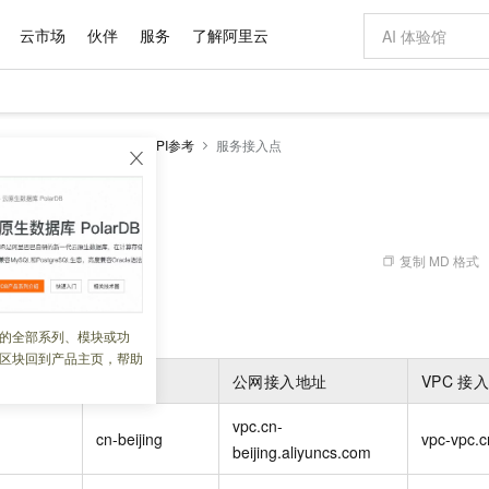
云市场
伙伴
服务
了解阿里云
AI 特惠
数据与 API
成为产品伙伴
企业增值服务
最佳实践
价格计算器
AI 场景体
基础软件
产品伙伴合
阿里云认证
市场活动
配置报价
大模型
Psec-VPN
开发参考
API参考
服务接入点
自助选配和估算价格
步到位
域名与网站
智启 AI 普惠权益
产品生态集成认证中心
企业支持计划
云上春晚
Qwen Audio：打造专属 AI 语音助手
千问官方 MaaS 平台，为开发者和 Agent 而生，新用户赠送 1 亿 + tokens 额度
云服务器 EC
一句话生成原生
AI Coding
阿里云Maa
2026 阿里云
为企业打
数据集
Windows
大模型认证
模型
NEW
NEW
格式还原
值低价云产品抢先购
提供智能易用的域名与建站服务
至高享 1亿+免费 tokens，加速 Al 应用落地
Qwen-Audio-3.0-Realtime 端到端实时语音角色扮演
安全可靠、弹
输入一句话想法,
智能编程，一键
点
产品生态伙伴
专家技术服务
云上奥运之旅
弹性计算合作
阿里云中企出
手机三要素
宝塔 Linux
全部认证
价格优势
开源旗舰模型
对象存储 OSS
即刻拥有 DeepSeek-V4-Pro
阿里云 OPC 创新助力计划
云数据库 RD
一键部署幻兽
AI 电商营销
产品生态伙伴工作台
企业增值服务台
云栖战略参考
云存储合作计
云栖大会
身份实名认证
CentOS
训练营
推动算力普惠，释放技术红利
的大模型服务
最高返9万
真正可用的 1M 上下文,一次完成代码全链路开发
轻松解锁专属 DeepSeek-V4-Pro
至高百万元 Token 补贴，加速一人公司成长
稳定、安全、高性价比、高性能的云存储服务
一键购买专属
从图文生成到
复制 MD 格式
 06:20:36
云上的中国
数据库合作计
活动全景
短信
Docker
图片和
自进化智能体
人工智能平台 PAI
5 分钟轻松部署专属 QwenPaw
Token Plan 模型订阅计划
Qoder
高效搭建 AI
AI 广告创作
企业成长
大模型
NEW
HOT
信息公告
看见新力量
云网络合作计
OCR 文字识别
JAVA
级电脑
越聪明
证享300元代金券
一站式AI开发、训练和推理服务
Qwen3.8-Max 首发尝鲜，限时加量 10 倍，夜间低至2折
从聊天伙伴进化为能主动干活的本地数字员工
面向真实软件
图文、视频一
的全部系列、模块或功
Kimi-K3
HappyHors
NEW
魔搭 Mode
loud
服务实践
官网公告
区块回到产品主页，帮助
Kimi 最新旗舰模型，长程编程与推理利器
让文字生成流
金融模力时刻
Salesforce O
版
发票查验
全能环境
Qoder CN
Claude Code + GStack 打造工程团队
千问办公，限时限量积分加倍
云原生数据库 P
低代码高效构
AI 建站
NEW
作计划
地域
ID
公网接入地址
VPC
接
计划
创新中心
魔搭 ModelSc
健康状态
让AI从“聊天伙伴”进化为能干活的“数字员工”
覆盖公网/内网、递归/权威、移动APP等全场景解析服务
安装技能 GStack，拥有专属 AI 工程团队
你的AI工作搭子，覆盖日常办公高频场景
基于千问大模型等，支持代码智能生成、研发智能问答
0 代码专业建
客户案例
天气预报查询
操作系统
Deepseek-v4-pro
HappyHors
态合作计划
vpc.cn-
态智能体模型
旗舰 MoE 大模型，百万上下文与顶尖推理能力
图生视频，流
Compute
同享
容器服务 Kubernetes 版 ACK
万小智 AI 建站低至 15元/月
云防火墙
AI 短剧/漫剧
cn-beijing
vpc-vpc.c
快递物流查询
WordPress
成为服务伙
高校合作
beijing.aliyuncs.com
式云数据仓库
点，立即开启云上创新
提供一站式管理容器应用的 K8s 服务
送.CN域名，送备案服务码
云原生的云上
AI助力短剧
GLM-5.2
Wan2.7-T
Ubuntu