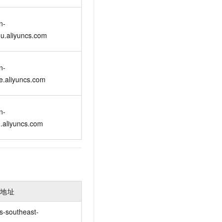
n-
u.aliyuncs.com
n-
e.aliyuncs.com
n-
.aliyuncs.com
入地址
s-southeast-