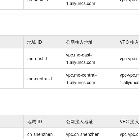
1.aliyuncs.com
地域
ID
公网接入地址
VPC
接
vpc.me-east-
me-east-1
vpc-vpc.m
1.aliyuncs.com
vpc.me-central-
vpc-vpc.m
me-central-1
1.aliyuncs.com
1.aliyunc
地域
ID
公网接入地址
VPC
接
cn-shenzhen-
vpc.cn-shenzhen-
vpc-vpc.c