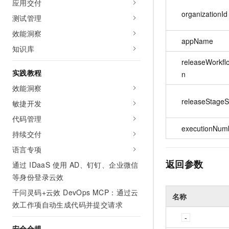
应用交付
10 分钟在聊天系统中增加
专有云
organizationId
测试管理
效能洞察
appName
知识库
releaseWorkfl
实践教程
n
效能洞察
releaseStage
敏捷开发
代码管理
executionNum
持续交付
语言专项
返回参数
通过 IDaaS 使用 AD、钉钉、企业微信
等身份登录云效
千问灵码+云效 DevOps MCP：通过云
名称
效工作项自动生成代码并提交请求
安全合规