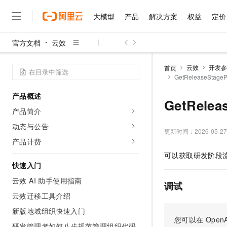
大模型
产品
解决方案
权益
定价
官方文档
云效
大模型
产品
解决方案
权益
定价
云市场
伙伴
服务
了解阿里云
精选产品
精选解决方案
普惠上云
产品定价
精选商城
成为销售伙伴
售前咨询
为什么选择阿里云
千问AI平台
云效
开发参
首页
了解云产品的定价详情
GetReleaseSta
大模型服务平台百炼
千问办公，解锁你的工作
普惠上云 官方力荐
分销伙伴
在线服务
网站建设
什么是云计算
大
大模型服务与应用平台
企业级Agent产品，直接
云服务器38元/年起，超
产品概述
咨询伙伴
多端小程序
技术领先
GetRele
云上成本管理
售后服务
千问大模型
Agency Agents：拥
官方推荐返现计划
大模型
产品简介
大模型
精选产品
精选解决方案
Salesforce 国际版订阅
稳定可靠
管理和优化成本
多元化、高性能、安全可靠
推荐新用户得奖励，单订单
销售伙伴合作计划
动态与公告
自助服务
更新时间：
2026-05-27
友盟天域
安全合规
人工智能与机器学习
AI
文本生成
无影云电脑
HappyHorse 打造一
云工开物
产品计费
无影生态合作计划
在线服务
观测云
分析师报告
随时随地安全接入的云上超
高校专属算力普惠，学生认
计算
互联网应用开发
可以获取研发阶段
Qwen3.8-Max
HOT
Salesforce On Alibaba C
工单服务
快速入门
智能体时代全能旗舰模型
Tuya 物联网平台阿里云
研究报告与白皮书
云解析DNS
快速拥有专属 OpenClaw
Consulting Partner 合
大数据
容器
云效 AI 助手使用指南
免费试用
短信专区
调试
蓝凌 OA
Qwen3.7-Plus
AI 大模型销售与服务生
云效迁移工具介绍
现代化应用
存储
天池大赛
能看、能想、能动手的多模
云原生大数据计算服务 Max
解决方案免费试用 新老
电子合同
新版地域组织快速入门
面向分析的企业级SaaS模
最高领取价值200元试用
安全
网络与CDN
您可以在
OpenA
AI 算法大赛
Qwen3-VL-Plus
畅捷通
研发管理者如何八步规范管理组织代码