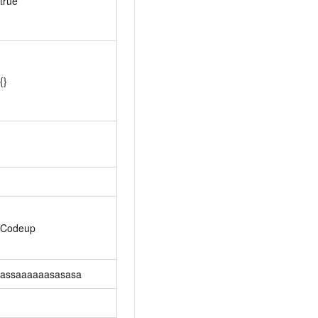
true
{}
Codeup
assaaaaaasasasa