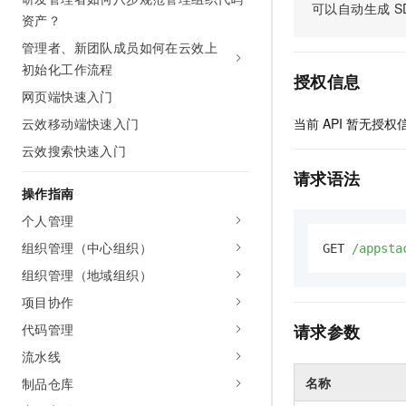
可以自动生成
S
AI 产品 免费试用
网络
资产？
安全
云开发大赛
Tableau 订阅
1亿+ 大模型 tokens 和 
管理者、新团队成员如何在云效上
可观测
入门学习赛
中间件
AI空中课堂在线直播课
初始化工作流程
140+云产品 免费试用
大模型服务
授权信息
上云与迁云
产品新客免费试用，最长1
数据库
网页端快速入门
生态解决方案
千问AI平台-Token Plan
云效移动端快速入门
当前
API
暂无授权
企业出海
大模型ACA认证体验
大数据计算
助力企业全员 AI 认知与能
云效搜索快速入门
行业生态解决方案
政企业务
媒体服务
千问AI平台-模型体验
请求语法
开发者生态解决方案
操作指南
在线体验全尺寸、多种模态
企业服务与云通信
AI 开发和 AI 应用解决
个人管理
Happy 系列大模型
域名与网站
组织管理（中心组织）
GET 
/appsta
组织管理（地域组织）
终端用户计算
项目协作
Serverless
大模型解决方案
代码管理
请求参数
开发工具
流水线
快速部署 Dify，高效搭建 
名称
制品仓库
迁移与运维管理