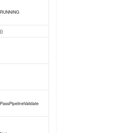
RUNNING
{}
PassPipelineValidate