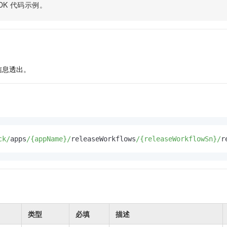
服务生态伙伴
视觉 Coding、空间感知、多模态思考等全面升级
1M上下文，专为长程任务能力而生
DK
代码示例。
云工开物
企业应用
Night Plan 支持 Qwen 3.8-Max
AI 办公
NEW
Red Hat
30+ 款产品免费体验
夜间 5 折，Qwen/Meoo/TokenPlan 客户专享
AI智能应用
科研合作
ERP
堂（旗舰版）
SUSE
智能客服
AI 应用构建
大模型原生
CRM
2个月
自动承接线索
建站小程序
Qoder
大模型服务平台百炼-应用模版
OA 办公系统
HOT
NEW
信息透出。
面向真实软件
个人版上线、团队版降价；千问3.8-Max首发发尝鲜
丰富多元化的应用模版和解决方案
力提升
财税管理
模板建站
万有无界
大模型服务平台百炼-智能体
400电话
定制建站
的模型效果
灵活可视化地构建企业级 Agent
方案
广告营销
模板小程序
秒悟
人工智能平台 PAI
定制小程序
云端极速 AI 
ck/
apps
/{appName}/
releaseWorkflows
/{releaseWorkflowSn}/
r
新一代 AI 视频生成模型，深度适配广告营销等场景
AI Native 的算法工程平台，一站式完成建模、训练、推理服务部署
APP 开发
建站系统
AI 应用
10分钟微调：让0.6B模型媲美235B模型
多模态数据信
依托云原生高可用架构,实现Dify私有化部署
用1%尺寸在特定领域达到大模型90%以上效果
类型
必填
描述