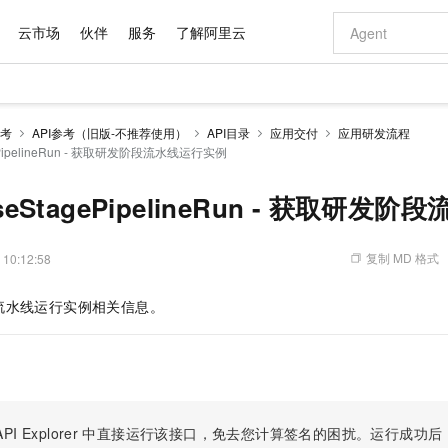
云市场
伙伴
服务
了解阿里云
AI 特惠
数据与 API
成为产品伙伴
企业增值服务
最佳实践
价格计算器
AI 场景体
基础软件
产品伙伴合
阿里云认证
市场活动
配置报价
大模型
考
API参考（旧版-不推荐使用）
API目录
应用交付
应用研发流程
自助选配和估算价格
gePipelineRun - 获取研发阶段流水线运行实例
新方式
域名与网站
睿译宝，AI翻译排版一步到位
智启 AI 普惠权益
产品生态集成认证中心
企业支持计划
云上春晚
千问官方 MaaS 平台，为开发者和 Agent 而生，新用户赠送 1 亿 + tokens 额度
云服务器 EC
Qwen Aud
AI Coding
阿里云Maa
2026 阿里云
为企业打
数据集
Windows
大模型认证
模型
NEW
NEW
交付可用成果
值低价云产品抢先购
提供智能易用的域名与建站服务
上传文档即自动完成翻译和格式还原
至高享 1亿+免费 tokens，加速 Al 应用落地
安全可靠、弹
智能编程，一键
产品生态伙伴
专家技术服务
云上奥运之旅
弹性计算合作
阿里云中企出
手机三要素
宝塔 Linux
全部认证
aseStagePipelineRun - 获取研
价格优势
有专属领域专家
对象存储 OSS
GLM-5.2：长任务时代开源旗舰模型
阿里云 OPC 创新助力计划
云数据库 RD
即刻拥有 DeepS
AI 电商营销
产品生态伙伴工作台
企业增值服务台
云栖战略参考
云存储合作计
云栖大会
身份实名认证
CentOS
训练营
推动算力普惠，释放技术红利
的大模型服务
最高返9万
多领域专家智能体,一键组建 AI 虚拟交付团队
至高百万元 Token 补贴，加速一人公司成长
稳定、安全、高性价比、高性能的云存储服务
真正可用的 1M 上下文,一次完成代码全链路开发
轻松解锁专属 Dee
从图文生成到
复制 MD 格式
 10:12:58
云上的中国
数据库合作计
活动全景
短信
Docker
图片和
站式影视创作平台
人工智能平台 PAI
Hermes Agent，打造自进化智能体
Token Plan 模型订阅计划
Qoder
5 分钟轻松部署
AI 广告创作
企业成长
大模型
NEW
信息公告
看见新力量
云网络合作计
OCR 文字识别
JAVA
级电脑
证享300元代金券
可视化编排打通从文字构思到成片全链路闭环
一站式AI开发、训练和推理服务
自主进化，持久记忆，越用越聪明
Qwen3.8-Max 首发尝鲜，限时加量 10 倍，夜间低至2折
面向真实软件
图文、视频一
流水线运行实例相关信息。
Kimi-K3
HappyHors
NEW
魔搭 Mode
loud
服务实践
官网公告
Kimi 最新旗舰模型，长程编程与推理利器
让文字生成流
金融模力时刻
Salesforce O
版
发票查验
全能环境
Qoder CN
Claude Code + GStack 打造工程团队
千问办公，限时限量积分加倍
云原生数据库 P
低代码高效构
AI 建站
NEW
作计划
计划
创新中心
魔搭 ModelSc
健康状态
让AI从“聊天伙伴”进化为能干活的“数字员工”
覆盖公网/内网、递归/权威、移动APP等全场景解析服务
安装技能 GStack，拥有专属 AI 工程团队
你的AI工作搭子，覆盖日常办公高频场景
基于千问大模型等，支持代码智能生成、研发智能问答
0 代码专业建
客户案例
天气预报查询
操作系统
Deepseek-v4-pro
HappyHors
态合作计划
态智能体模型
旗舰 MoE 大模型，百万上下文与顶尖推理能力
图生视频，流
Compute
同享
容器服务 Kubernetes 版 ACK
万小智 AI 建站低至 15元/月
云防火墙
AI 短剧/漫剧
快递物流查询
WordPress
成为服务伙
高校合作
式云数据仓库
点，立即开启云上创新
提供一站式管理容器应用的 K8s 服务
送.CN域名，送备案服务码
云原生的云上
AI助力短剧
PI Explorer
中直接运行该接口，免去您计算签名的困扰。运行成功后，OpenA
GLM-5.2
Wan2.7-T
Ubuntu