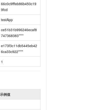
t.diy 一步搞定创意建站
构建大模型应用的安全防护体系
66c0c9fffeb86b450c19
通过自然语言交互简化开发流程,全栈开发支持
通过阿里云安全产品对 AI 应用进行安全防护
9fcd
testApp
ce51b31b996246ecaf8
747368383****
e173f3c11db5445eb42
6ca33c922****
1
示例值