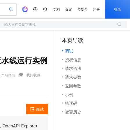
文档
备案
控制台
注册
登录
输入文档关键字查找
验
作计划
器
AI 活动
专业服务
服务伙伴合作计划
开发者社区
加入我们
服务平台百炼
阿里云 OPC 创新助力计划
本页导读
（1）
一站式生成采购清单，支持单品或批量购买
S
io：打造专属 AI 语音助手
S产品伙伴计划（繁花）
峰会
造的大模型服务与应用开发平台
轻量应用服务器
一句话生成原生可编辑精美 PPT 文稿
AI 生产力先锋
Al MaaS 服务伙伴赋能合作
域名
博文
Careers
至高可申请百万元
调试
性可伸缩的云计算服务
开启高性价比 AI 编程新体验
Qwen-Audio-3.0-Realtime 端到端实时语音角色扮演
输入一句话想法, 轻松生成专业的 PPT
先锋实践拓展 AI 生产力的边界
快速构建应用程序和网站，即刻迈出上云第一步
Token 补贴，五大权
计划
海大会
伙伴信用分合作计划
商标
问答
社会招聘
发阶段流水线运行实例
授权信息
益加速 OPC 成功
S
eek-V4-Pro
数字证书管理服务（原SSL证书）
一键部署幻兽帕鲁游戏服务器
飞天发布时刻
HOT
划
备案
电子书
校园招聘
请求语法
pSeek-V4-Pro
视频创作，一键激活电商全链路生产力
全托管，含MySQL、PostgreSQL、SQL Server、MariaDB多引擎
实现全站HTTPS，呈现可信的WEB访问
一键购买专属联机服务器，轻松开启游戏
所见，即是所愿
更多支持
我的收藏
产品详情
划
公司注册
镜像站
请求参数
视频生成
语音识别与合成
专属 QwenPaw
短信服务
漫剧工坊：一站式动画创作平台
AI 实训营
HOT
合作伙伴培训与认证
返回参数
划
上云迁移
的智能体编程平台
站生成，高效打造优质广告素材
从聊天伙伴进化为能主动干活的本地数字员工
快速生产连贯的高质量长漫剧
从基础到进阶，Agent 创客手把手教你
国内短信简单易用，安全可靠，秒级触达，全球覆盖200+国家和地区。
e-1.1-T2V
Qwen3-TTS-Flash
lScope
我要反馈
查询合作伙伴
示例
畅细腻的高质量视频
离线语音合成大模型，多语言方言自适应，低延迟高稳定
n Alibaba Cloud ISV 合作
代维服务
olarDB
建企业门户网站
大数据开发治理平台 DataWorks
10 分钟搭建微信、支付宝小程序
错误码
创新加速
ope
登录合作伙伴管理后台
我要建议
站，无忧落地极速上线
以可视化方式快速构建移动和 PC 门户网站
100%兼容MySQL、PostgreSQL，兼容Oracle，支持集中和分布式
高效部署网站，快速应用到小程序
Data Agent 驱动的一站式 Data+AI 开发治理平台
e-1.1-I2V
Cosyvoice-V3-Flash
调试
变更历史
安全
畅自然，细节丰富
高表现力语音合成大模型，语音克隆听感自然
我要投诉
上云场景组合购
伴
边界网络安全防护产品
漫剧创作，剧本、分镜、视频高效生成
覆盖90%+业务场景，专享组合折扣价
PI Explorer
2V
VPN
Fun-ASR