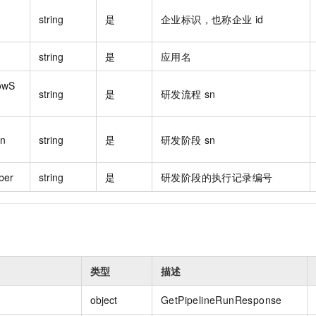
一个 AI 助手
即刻拥有 DeepSeek-R1 满血版
超强辅助，Bol
string
是
企业标识，也称企业 id
在企业官网、通讯软件中为客户提供 AI 客服
多种方案随心选，轻松解锁专属 DeepSeek
string
是
应用名
owS
string
是
研发流程 sn
Sn
string
是
研发阶段 sn
ber
string
是
研发阶段的执行记录编号
类型
描述
object
GetPipelineRunResponse