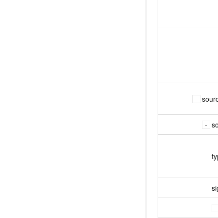
sour
s
t
si