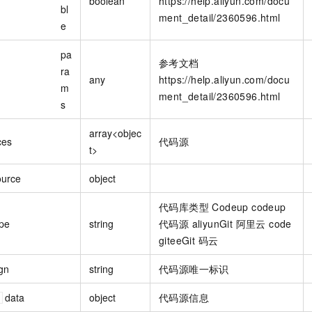
boolean
https://help.aliyun.com/docu
bl
ment_detail/2360596.html
e
pa
参考文档
ra
any
https://help.aliyun.com/docu
m
ment_detail/2360596.html
s
array<objec
ces
代码源
t>
ource
object
代码库类型 Codeup codeup
ype
string
代码源 aliyunGit 阿里云 code
giteeGit 码云
gn
string
代码源唯一标识
data
object
代码源信息