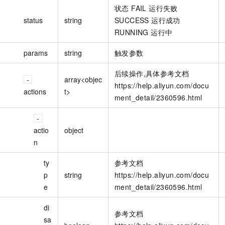
状态 FAIL 运行失败
status
string
SUCCESS 运行成功
RUNNING 运行中
params
string
触发参数
后续操作,具体参考文档
array<objec
https://help.aliyun.com/docu
actions
t>
ment_detail/2360596.html
actio
object
n
ty
参考文档
p
string
https://help.aliyun.com/docu
e
ment_detail/2360596.html
di
参考文档
sa