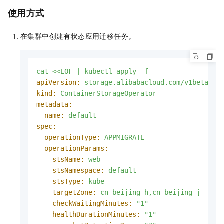
使用方式
在集群中创建有状态应用迁移任务。
cat
<<EOF
|
kubectl
apply
-f
-
apiVersion:
storage.alibabacloud.com/v1beta1
kind:
ContainerStorageOperator
metadata:
name:
default
spec:
operationType:
APPMIGRATE
operationParams:
stsName:
web
stsNamespace:
default
stsType:
kube
targetZone:
cn-beijing-h,cn-beijing-j
checkWaitingMinutes:
"1"
healthDurationMinutes:
"1"