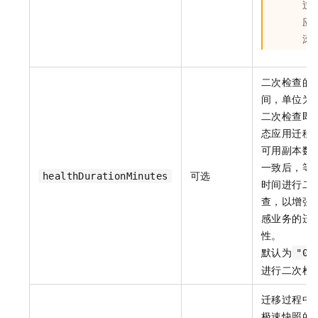
过
应
滚
二次检查的
间，单位为
二次检查即
态应用迁移
可用副本数
一致后，等
可选
healthDurationMinutes
时间进行二
查，以增强
感业务的迁
性。
默认为
"0"
进行二次检
迁移过程中
极速快照的