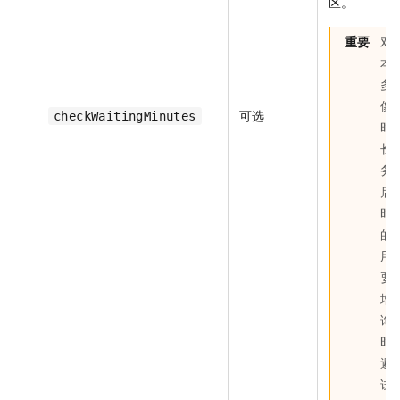
区。
重要
对
本
多
像
可选
checkWaitingMinutes
时
长
务
启
时
的
用
要
增
询
时
避
试