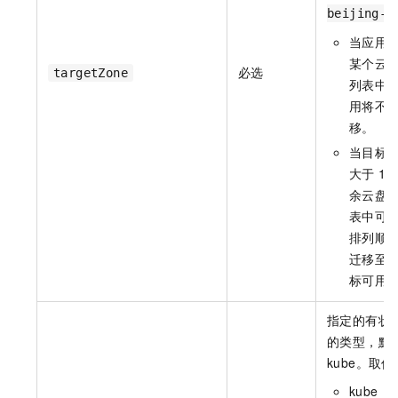
beijing-j
当应用
某个云
必选
targetZone
列表中
用将不
移。
当目标
大于
1
余云盘
表中可
排列顺
迁移至
标可用
指定的有状
的类型，默
kube。取值
kube：