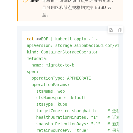
重要
迁移前，请确认该节点有足够的资源，
且可用区和节点规格均支持
ESSD
云
盘。
cat
 <<
EOF | kubectl apply -f -

apiVersion: storage.alibabacloud.com/v1beta1

kind: ContainerStorageOperator

metadata:

  name: migrate-to-b

spec:

  operationType: APPMIGRATE

  operationParams:

    stsName: web

    stsNamespace: default

    stsType: kube

    targetZone: cn-shanghai-b     # 迁移到
    healthDurationMinutes: "1"    # 
    snapshotRetentionDays: "-1"   # 
    retainSourcePV: "true"        # 保留