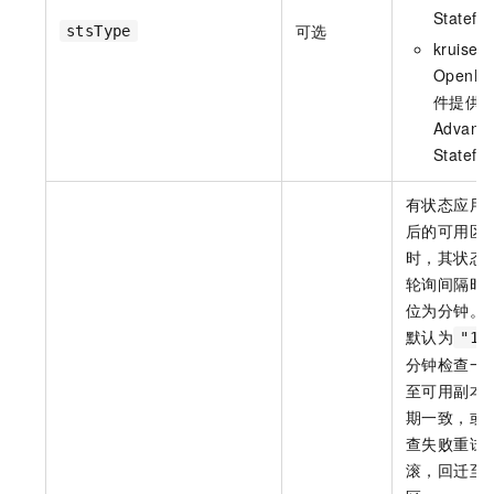
Statefu
可选
stsType
kruise：
OpenKr
件提供
Advanc
Statefu
有状态应用
后的可用区
时，其状态
轮询间隔时
位为分钟。
默认为
"1"
分钟检查一
至可用副本
期一致，或
查失败重试
滚，回迁至