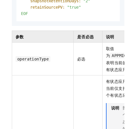
snapshotRetentionDays:
"2"
retainSourcePV:
"true"
EOF
参数
是否必选
说明
取值
为
APPMIGR
必选
operationType
表明当前的
有状态应用
有状态应用
当前仅支持
个有状态应
说明
部
个
态
的