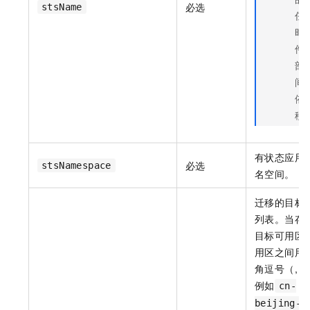
必选
stsName
任
时
件
部
间
依
移
有状态应用
必选
stsNamespace
名空间。
迁移的目标
列表。当存
目标可用区
用区之间用
角逗号（,）
例如
cn-
beijing-h