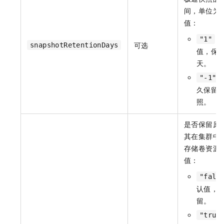
间，单位为
值：
：
"1"
可选
snapshotRetentionDays
值，保
天。
"-1"
久保留
照。
是否保留原
其在集群中
存储卷资源
值：
"fals
认值，
留。
"true