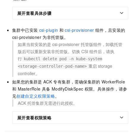
展开查看具体步骤
集群中已安装
csi-plugin
和
csi-provisioner
组件，且安装的
csi-provisioner
为非托管版。
如果当前安装的是
csi-provisioner
托管版组件，卸载托管
版后可以重新安装非托管版。切换
CSI
组件后，请执
行
kubectl delete pod -n kube-system
重启
storage
<storage-controller-pod-name>
controller。
如果您的集群是
ACK
专有集群
，需确保集群的
WorkerRole
和
MasterRole
具备
ModifyDiskSpec
权限。具体操作，请参
见
创建自定义权限策略
。
ACK
托管集群无需进行此授权。
展开查看权限策略