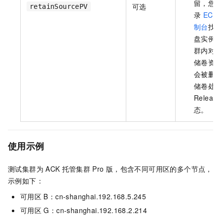
留，您
可选
retainSourcePV
录
ECS
制台
找
盘实例
群内对
储卷资
会被删
储卷处
Releas
态。
使用示例
测试集群为
ACK
托管集群
Pro
版
，包含不同可用区的多个节点，
示例如下：
可用区
B：cn-shanghai.192.168.5.245
可用区
G：cn-shanghai.192.168.2.214