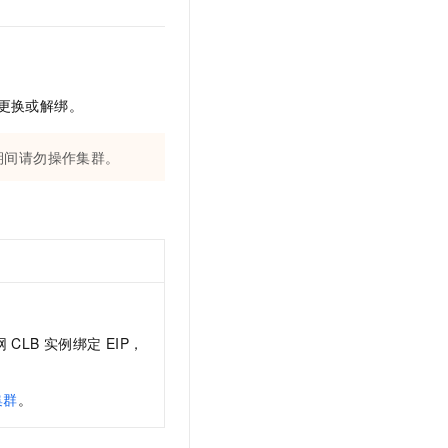
文戏情感细腻自然，动作戏激烈拳拳到肉，实现更强表演能力
支持中英文自由切换，具备更强的噪声鲁棒性
云聚AI 严选权益
SSL 证书
，一键激活高效办公新体验
精选AI产品，从模型到应用全链提效
堡垒机
AI 用量加速计划
应用
防火墙
、识别商机，让客服更高效、服务更出色。
新老同享，达量后返
更换或解绑。
千问办公
主机安全
NEW
的智能体编程平台
一站式AI生产力平台
在此期间请勿操作集群。
AI 应用及服务市场
伶鹊
企业级人与Agent协作平台，接入和调度多个数字员工
智能客服平台，对话机器人、对话分析、智能外呼
AI 应用
大模型服务平台百炼 - 全妙
大模型
应用创作平台
多模态内容创作工具，已接入 DeepSeek
自然语言处理
数据标注
私网 CLB 实例绑定 EIP，
机器学习
息提取
与 AI 智能体进行实时音视频通话
集群
。
从文本、图片、视频中提取结构化的属性信息
构建支持视频理解的 AI 音视频实时通话应用