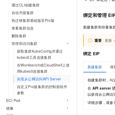
AI 产品 免费试用
网络
通过CLI创建集群
安全
云开发大赛
Tableau 订阅
1亿+ 大模型 tokens 和 
自动升级集群
绑定和管理
EI
可观测
入门学习赛
中间件
AI空中课堂在线直播课
140+云产品 免费试用
热迁移集群基础版至Pro版
大模型服务
上云与迁云
产品新客免费试用，最长1
数据库
新建集群和存量集
查看集群信息
生态解决方案
千问AI平台-Token Plan
企业出海
删除集群
大模型ACA认证体验
大数据计算
重要
更新（
助力企业全员 AI 认知与能
行业生态解决方案
管理和访问集群
政企业务
媒体服务
千问AI平台-模型体验
获取集群KubeConfig并通过
开发者生态解决方案
绑定
EIP
在线体验全尺寸、多种模态
kubectl工具连接集群
企业服务与云通信
AI 开发和 AI 应用解决
在Workbench或CloudShell上使
Happy 系列大模型
新建集群
存
域名与网站
用kubectl连接集群
终端用户计算
实现从公网访问API Server
创建集群时，勾
自定义Pro版集群的控制面组件
在
API server
Serverless
大模型解决方案
参数
以获得从公网访问集
开发工具
ECI Pod
快速部署 Dify，高效搭建 
详细步骤，请参
镜像
迁移与运维管理