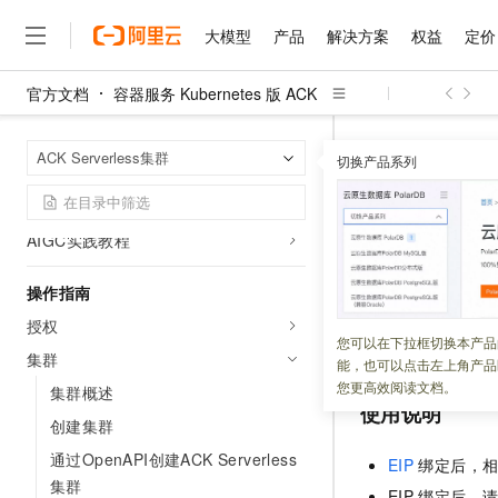
查看费用明细
大模型
产品
解决方案
权益
定价
快速入门
容器服务 Serverless 版使用快速入门
官方文档
容器服务 Kubernetes 版 ACK
大模型
产品
解决方案
权益
定价
云市场
伙伴
服务
了解阿里云
快速部署基于Nginx的应用并配置弹
精选产品
精选解决方案
普惠上云
产品定价
精选商城
成为销售伙伴
售前咨询
为什么选择阿里云
千问AI平台
性伸缩
容器服务 Kuber
首页
ACK Serverless集群
了解云产品的定价详情
切换产品系列
大模型服务平台百炼
睿译宝，AI翻译排版一
普惠上云 官方力荐
分销伙伴
在线服务
网站建设
什么是云计算
大
基于ACR和云效快速部署spring-hello
大模型服务与应用平台
上传文档即自动完成翻译和
云服务器38元/年起，超
实现从公网访
应用
咨询伙伴
多端小程序
技术领先
云上成本管理
售后服务
AIGC实践教程
千问大模型
GLM-5.2：长任务时代
官方推荐返现计划
大模型
大模型
精选产品
精选解决方案
Salesforce 国际版订阅
稳定可靠
管理和优化成本
多元化、高性能、安全可靠
推荐新用户得奖励，单订单
更新时间：
2026-05-26
销售伙伴合作计划
自助服务
操作指南
友盟天域
安全合规
人工智能与机器学习
AI
文本生成
无影云电脑
Hermes Agent，打造
云工开物
ACK
集群创建时会
无影生态合作计划
在线服务
授权
观测云
分析师报告
随时随地安全接入的云上超
自主进化，持久记忆，越用
高校专属算力普惠，学生认
计算
互联网应用开发
您可以在下拉框切换本产品
Qwen3.8-Max
定到该
CLB
上，使
HOT
集群
Salesforce On Alibaba C
工单服务
能，也可以点击左上角产品
智能体时代全能旗舰模型
Tuya 物联网平台阿里云
研究报告与白皮书
云解析DNS
快速拥有专属 OpenClaw
Consulting Partner 合
大数据
容器
您更高效阅读文档。
集群概述
免费试用
短信专区
使用说明
蓝凌 OA
Qwen3.7-Plus
AI 大模型销售与服务生
创建集群
现代化应用
存储
天池大赛
能看、能想、能动手的多模
云原生大数据计算服务 Max
解决方案免费试用 新老
电子合同
通过OpenAPI创建ACK Serverless
EIP
绑定后，
面向分析的企业级SaaS模
最高领取价值200元试用
安全
网络与CDN
AI 算法大赛
Qwen3-VL-Plus
集群
畅捷通
EIP
绑定后，