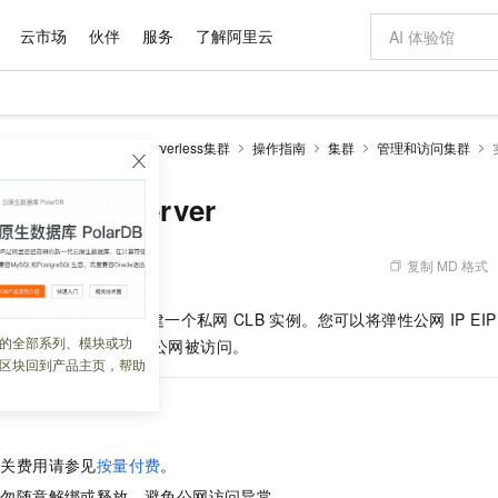
云市场
伙伴
服务
了解阿里云
AI 特惠
数据与 API
成为产品伙伴
企业增值服务
最佳实践
价格计算器
AI 场景体
基础软件
产品伙伴合
阿里云认证
市场活动
配置报价
大模型
netes 版 ACK
ACK Serverless集群
操作指南
集群
管理和访问集群
自助选配和估算价格
步到位
域名与网站
智启 AI 普惠权益
产品生态集成认证中心
企业支持计划
云上春晚
Qwen Audio：打造专属 AI 语音助手
千问官方 MaaS 平台，为开发者和 Agent 而生，新用户赠送 1 亿 + tokens 额度
云服务器 EC
一句话生成原生
AI Coding
阿里云Maa
2026 阿里云
为企业打
数据集
Windows
大模型认证
模型
NEW
NEW
格式还原
值低价云产品抢先购
提供智能易用的域名与建站服务
至高享 1亿+免费 tokens，加速 Al 应用落地
Qwen-Audio-3.0-Realtime 端到端实时语音角色扮演
安全可靠、弹
输入一句话想法,
智能编程，一键
问API Server
产品生态伙伴
专家技术服务
云上奥运之旅
弹性计算合作
阿里云中企出
手机三要素
宝塔 Linux
全部认证
价格优势
开源旗舰模型
对象存储 OSS
即刻拥有 DeepSeek-V4-Pro
阿里云 OPC 创新助力计划
云数据库 RD
一键部署幻兽
AI 电商营销
产品生态伙伴工作台
企业增值服务台
云栖战略参考
云存储合作计
云栖大会
身份实名认证
CentOS
训练营
推动算力普惠，释放技术红利
的大模型服务
最高返9万
真正可用的 1M 上下文,一次完成代码全链路开发
轻松解锁专属 DeepSeek-V4-Pro
至高百万元 Token 补贴，加速一人公司成长
稳定、安全、高性价比、高性能的云存储服务
一键购买专属
从图文生成到
复制 MD 格式
 06:03:14
云上的中国
数据库合作计
活动全景
短信
Docker
图片和
自进化智能体
人工智能平台 PAI
5 分钟轻松部署专属 QwenPaw
Token Plan 模型订阅计划
Qoder
高效搭建 AI
AI 广告创作
企业成长
大模型
NEW
HOT
信息公告
为
API Server
自动创建一个私网
CLB
实例。您可以将弹性公网
IP EI
看见新力量
云网络合作计
OCR 文字识别
JAVA
级电脑
越聪明
证享300元代金券
一站式AI开发、训练和推理服务
Qwen3.8-Max 首发尝鲜，限时加量 10 倍，夜间低至2折
从聊天伙伴进化为能主动干活的本地数字员工
面向真实软件
图文、视频一
的全部系列、模块或功
Kimi-K3
HappyHors
得
API Server
可以从公网被访问。
NEW
魔搭 Mode
loud
服务实践
官网公告
区块回到产品主页，帮助
Kimi 最新旗舰模型，长程编程与推理利器
让文字生成流
金融模力时刻
Salesforce O
版
发票查验
全能环境
Qoder CN
Claude Code + GStack 打造工程团队
千问办公，限时限量积分加倍
云原生数据库 P
低代码高效构
AI 建站
NEW
作计划
计划
创新中心
魔搭 ModelSc
健康状态
让AI从“聊天伙伴”进化为能干活的“数字员工”
覆盖公网/内网、递归/权威、移动APP等全场景解析服务
安装技能 GStack，拥有专属 AI 工程团队
你的AI工作搭子，覆盖日常办公高频场景
基于千问大模型等，支持代码智能生成、研发智能问答
0 代码专业建
客户案例
天气预报查询
操作系统
Deepseek-v4-pro
HappyHors
态合作计划
态智能体模型
旗舰 MoE 大模型，百万上下文与顶尖推理能力
图生视频，流
Compute
同享
容器服务 Kubernetes 版 ACK
万小智 AI 建站低至 15元/月
云防火墙
AI 短剧/漫剧
快递物流查询
WordPress
成为服务伙
高校合作
相关费用请参见
按量付费
。
式云数据仓库
点，立即开启云上创新
提供一站式管理容器应用的 K8s 服务
送.CN域名，送备案服务码
云原生的云上
AI助力短剧
GLM-5.2
Wan2.7-T
Ubuntu
请勿随意解绑或释放，避免公网访问异常。