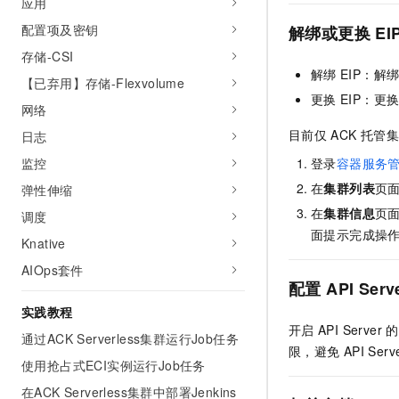
应用
10 分钟在聊天系统中增加
专有云
配置项及密钥
解绑或更换
EI
存储-CSI
解绑
EIP：解绑后
【已弃用】存储-Flexvolume
更换
EIP：更换后
网络
目前仅
ACK
托管集
日志
监控
登录
容器服务
在
集群列表
页
弹性伸缩
在
集群信息
页
调度
面提示完成操
Knative
AIOps套件
配置
API Serv
实践教程
开启
API Server
的
通过ACK Serverless集群运行Job任务
限，避免
API Serv
使用抢占式ECI实例运行Job任务
在ACK Serverless集群中部署Jenkins