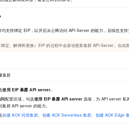
服务生态伙伴
视觉 Coding、空间感知、多模态思考等全面升级
1M上下文，专为长程任务能力而生
云工开物
企业应用
Night Plan 支持 Qwen 3.8-Max
AI 办公
NEW
Red Hat
30+ 款产品免费体验
夜间 5 折，Qwen/Meoo/TokenPlan 客户专享
AI智能应用
科研合作
P
ERP
堂（旗舰版）
SUSE
智能客服
AI 应用构建
大模型原生
CRM
2个月
自动承接线索
群均支持绑定
EIP，以开启从公网访问
API Server
的能力，后续也支持
建站小程序
Qoder
大模型服务平台百炼-应用模版
OA 办公系统
HOT
NEW
面向真实软件
个人版上线、团队版降价；千问3.8-Max首发发尝鲜
丰富多元化的应用模版和解决方案
绑定、解绑和更换）EIP
的过程中会滚动更新集群
API Server。
力提升
财税管理
模板建站
万有无界
大模型服务平台百炼-智能体
400电话
定制建站
的模型效果
灵活可视化地构建企业级 Agent
方案
广告营销
模板小程序
秒悟
人工智能平台 PAI
量集群
定制小程序
云端极速 AI 
新一代 AI 视频生成模型，深度适配广告营销等场景
AI Native 的算法工程平台，一站式完成建模、训练、推理服务部署
APP 开发
选
使用 EIP 暴露 API server
。
 访问
配置区域，勾选
使用 EIP 暴露 API server
选项，为 API server 
建站系统
群 API server 的能力。
AI 应用
10分钟微调：让0.6B模型媲美235B模型
多模态数据信
见
创建
ACK
托管集群
、
创建
ACK Serverless
集群
、
创建
ACK Edge
依托云原生高可用架构,实现Dify私有化部署
用1%尺寸在特定领域达到大模型90%以上效果