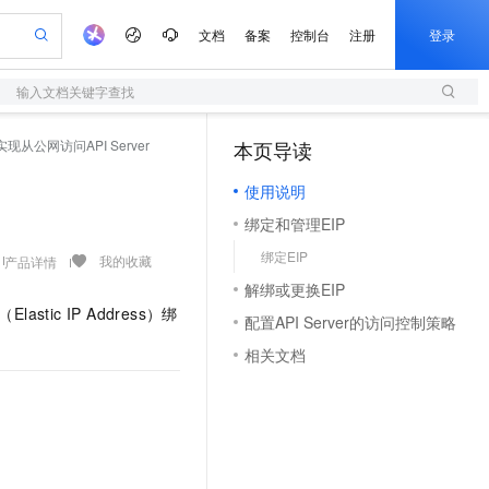
文档
备案
控制台
注册
登录
输入文档关键字查找
验
作计划
器
AI 活动
专业服务
服务伙伴合作计划
开发者社区
加入我们
服务平台百炼
阿里云 OPC 创新助力计划
实现从公网访问API Server
本页导读
（1）
一站式生成采购清单，支持单品或批量购买
S
可编辑精美 PPT 文稿
S产品伙伴计划（繁花）
峰会
造的大模型服务与应用开发平台
轻量应用服务器
Agency Agents：拥有专属领域专家
AI 生产力先锋
Al MaaS 服务伙伴赋能合作
域名
博文
Careers
至高可申请百万元
使用说明
性可伸缩的云计算服务
 轻松生成专业的 PPT
开启高性价比 AI 编程新体验
先锋实践拓展 AI 生产力的边界
快速构建应用程序和网站，即刻迈出上云第一步
多领域专家智能体,一键组建 AI 虚拟交付团队
Token 补贴，五大权
计划
海大会
伙伴信用分合作计划
商标
问答
社会招聘
绑定和管理EIP
益加速 OPC 成功
S
帕鲁游戏服务器
数字证书管理服务（原SSL证书）
HappyHorse 打造一站式影视创作平台
飞天发布时刻
HOT
划
备案
电子书
校园招聘
绑定EIP
联机服务器，轻松开启游戏
视频创作，一键激活电商全链路生产力
全托管，含MySQL、PostgreSQL、SQL Server、MariaDB多引擎
实现全站HTTPS，呈现可信的WEB访问
所见，即是所愿
可视化编排打通从文字构思到成片全链路闭环
我的收藏
产品详情
更多支持
划
公司注册
镜像站
解绑或更换EIP
视频生成
语音识别与合成
 智能体与工作流应用
短信服务
漫剧工坊：一站式动画创作平台
AI 实训营
P（Elastic IP Address）绑
合作伙伴培训与认证
配置API Server的访问控制策略
划
上云迁移
的智能体编程平台
站生成，高效打造优质广告素材
通过阿里云百炼高效搭建AI应用,助力高效开发
快速生产连贯的高质量长漫剧
从基础到进阶，Agent 创客手把手教你
国内短信简单易用，安全可靠，秒级触达，全球覆盖200+国家和地区。
e-1.1-T2V
Qwen3-TTS-Flash
lScope
我要反馈
查询合作伙伴
相关文档
畅细腻的高质量视频
离线语音合成大模型，多语言方言自适应，低延迟高稳定
n Alibaba Cloud ISV 合作
代维服务
olarDB
建企业门户网站
大数据开发治理平台 DataWorks
10 分钟搭建微信、支付宝小程序
创新加速
ope
登录合作伙伴管理后台
我要建议
站，无忧落地极速上线
以可视化方式快速构建移动和 PC 门户网站
100%兼容MySQL、PostgreSQL，兼容Oracle，支持集中和分布式
高效部署网站，快速应用到小程序
Data Agent 驱动的一站式 Data+AI 开发治理平台
e-1.1-I2V
Cosyvoice-V3-Flash
安全
畅自然，细节丰富
高表现力语音合成大模型，语音克隆听感自然
我要投诉
上云场景组合购
伴
边界网络安全防护产品
漫剧创作，剧本、分镜、视频高效生成
覆盖90%+业务场景，专享组合折扣价
2V
VPN
Fun-ASR