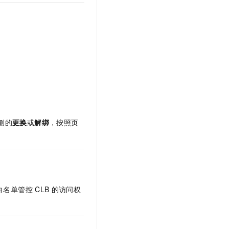
t.diy 一步搞定创意建站
构建大模型应用的安全防护体系
通过自然语言交互简化开发流程,全栈开发支持
通过阿里云安全产品对 AI 应用进行安全防护
。
侧的
更换
或
解绑
，按照页
白名单管控
CLB
的访问权