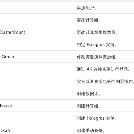
服务生态伙伴
视觉 Coding、空间感知、多模态思考等全面升级
1M上下文，专为长程任务能力而生
云工开物
企业应用
Night Plan 支持 Qwen 3.8-Max
AI 办公
NEW
添加用户。
Red Hat
30+ 款产品免费体验
夜间 5 折，Qwen/Meoo/TokenPlan 客户专享
AI智能应用
科研合作
ERP
更改计算组。
堂（旗舰版）
SUSE
智能客服
AI 应用构建
大模型原生
CRM
2个月
自动承接线索
ClusterCount
更改计算组集群数量。
建站小程序
Qoder
大模型服务平台百炼-应用模版
OA 办公系统
HOT
NEW
绑定
Hologres
实例。
面向真实软件
个人版上线、团队版降价；千问3.8-Max首发发尝鲜
丰富多元化的应用模版和解决方案
力提升
财税管理
模板建站
eGroup
修改资源所属资源组。
万有无界
大模型服务平台百炼-智能体
400电话
定制建站
的模型效果
灵活可视化地构建企业级 Agent
通过
AK
连接实例进行登录。
方案
广告营销
模板小程序
秒悟
人工智能平台 PAI
实例或者资源包等的购买操作
定制小程序
云端极速 AI 
新一代 AI 视频生成模型，深度适配广告营销等场景
AI Native 的算法工程平台，一站式完成建模、训练、推理服务部署
APP 开发
创建数据库。
建站系统
ehouse
创建计算组。
创建
Hologres
实例。
AI 应用
10分钟微调：让0.6B模型媲美235B模型
多模态数据信
依托云原生高可用架构,实现Dify私有化部署
用1%尺寸在特定领域达到大模型90%以上效果
ackup
创建手动备份。