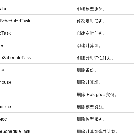
一个 AI 助手
即刻拥有 DeepSeek-R1 满血版
超强辅助，Bol
vice
创建模型服务。
在企业官网、通讯软件中为客户提供 AI 客服
多种方案随心选，轻松解锁专属 DeepSeek
ScheduledTask
修改定时任务。
dTask
创建定时任务。
se
创建计算组。
seScheduleTask
创建分时弹性计划。
ta
删除备份。
house
删除计算组。
删除
Hologres
实例。
ource
删除模型资源。
vice
删除模型服务。
eScheduleTask
删除计算组弹性计划。