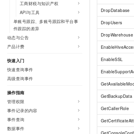
工商财税与知识产权
DropDatabase
API与工具
单账号跟踪、多账号跟踪和平台事
DropUsers
件跟踪的差异
DropWarehouse
动态与公告
产品计费
EnableHiveAcce
EnableSSL
快速入门
快速查询事件
EnableSupportA
高级查询事件
GetAvailableMo
操作指南
GetBackupData
管理权限
GetCallerRole
事件记录的内容
事件查询
GetCertificateAtt
数据事件
GetConsoleConf