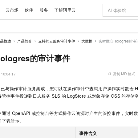
云市场
伙伴
服务
了解阿里云
AI 特惠
数据与 API
成为产品伙伴
企业增值服务
最佳实践
价格计算器
AI 场景体
基础软件
产品伙伴合
阿里云认证
市场活动
配置报价
大模型
品概述
产品简介
支持的云服务审计事件
大数据
实时数仓Hologres的
自助选配和估算价格
步到位
域名与网站
智启 AI 普惠权益
产品生态集成认证中心
企业支持计划
云上春晚
Qwen Audio：打造专属 AI 语音助手
千问官方 MaaS 平台，为开发者和 Agent 而生，新用户赠送 1 亿 + tokens 额度
云服务器 EC
一句话生成原生
AI Coding
阿里云Maa
2026 阿里云
为企业打
数据集
Windows
大模型认证
模型
NEW
NEW
格式还原
值低价云产品抢先购
提供智能易用的域名与建站服务
至高享 1亿+免费 tokens，加速 Al 应用落地
Qwen-Audio-3.0-Realtime 端到端实时语音角色扮演
安全可靠、弹
输入一句话想法,
智能编程，一键
ologres的审计事件
产品生态伙伴
专家技术服务
云上奥运之旅
弹性计算合作
阿里云中企出
手机三要素
宝塔 Linux
全部认证
价格优势
开源旗舰模型
对象存储 OSS
即刻拥有 DeepSeek-V4-Pro
阿里云 OPC 创新助力计划
云数据库 RD
一键部署幻兽
AI 电商营销
产品生态伙伴工作台
企业增值服务台
云栖战略参考
云存储合作计
云栖大会
身份实名认证
CentOS
训练营
推动算力普惠，释放技术红利
的大模型服务
最高返9万
真正可用的 1M 上下文,一次完成代码全链路开发
轻松解锁专属 DeepSeek-V4-Pro
至高百万元 Token 补贴，加速一人公司成长
稳定、安全、高性价比、高性能的云存储服务
一键购买专属
从图文生成到
复制 MD 格式
 10:04:17
云上的中国
数据库合作计
活动全景
短信
Docker
图片和
自进化智能体
人工智能平台 PAI
5 分钟轻松部署专属 QwenPaw
Token Plan 模型订阅计划
Qoder
高效搭建 AI
AI 广告创作
企业成长
大模型
NEW
HOT
信息公告
已与操作审计服务集成，您可以在操作审计中查询用户操作实时数仓
H
看见新力量
云网络合作计
OCR 文字识别
JAVA
级电脑
越聪明
证享300元代金券
一站式AI开发、训练和推理服务
Qwen3.8-Max 首发尝鲜，限时加量 10 倍，夜间低至2折
从聊天伙伴进化为能主动干活的本地数字员工
面向真实软件
图文、视频一
Kimi-K3
HappyHors
将管控事件投递到日志服务
SLS
的
LogStore
或对象存储
OSS
的存储
NEW
魔搭 Mode
loud
服务实践
官网公告
Kimi 最新旗舰模型，长程编程与推理利器
让文字生成流
金融模力时刻
Salesforce O
版
。
发票查验
全能环境
Qoder CN
Claude Code + GStack 打造工程团队
千问办公，限时限量积分加倍
云原生数据库 P
低代码高效构
AI 建站
NEW
作计划
计划
创新中心
魔搭 ModelSc
健康状态
让AI从“聊天伙伴”进化为能干活的“数字员工”
覆盖公网/内网、递归/权威、移动APP等全场景解析服务
安装技能 GStack，拥有专属 AI 工程团队
你的AI工作搭子，覆盖日常办公高频场景
基于千问大模型等，支持代码智能生成、研发智能问答
0 代码专业建
户通过
OpenAPI
或控制台等方式操作云资源时产生的管控事件，实时
客户案例
天气预报查询
操作系统
Deepseek-v4-pro
HappyHors
态合作计划
如下表所示。
态智能体模型
旗舰 MoE 大模型，百万上下文与顶尖推理能力
图生视频，流
Compute
同享
容器服务 Kubernetes 版 ACK
万小智 AI 建站低至 15元/月
云防火墙
AI 短剧/漫剧
快递物流查询
WordPress
成为服务伙
高校合作
式云数据仓库
点，立即开启云上创新
提供一站式管理容器应用的 K8s 服务
送.CN域名，送备案服务码
云原生的云上
AI助力短剧
事件含义
GLM-5.2
Wan2.7-T
Ubuntu