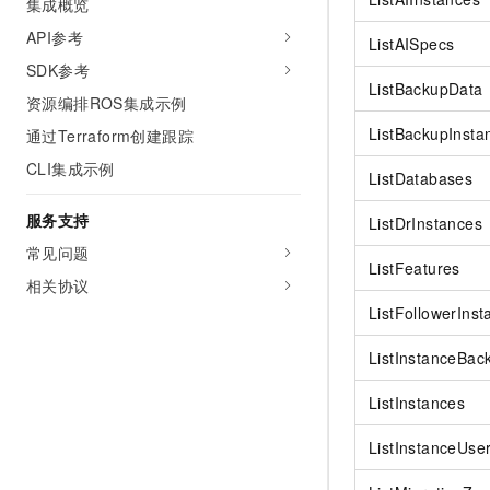
集成概览
API参考
ListAISpecs
SDK参考
ListBackupData
资源编排ROS集成示例
ListBackupInsta
通过Terraform创建跟踪
CLI集成示例
ListDatabases
服务支持
ListDrInstances
常见问题
ListFeatures
相关协议
ListFollowerInst
ListInstanceBac
ListInstances
ListInstanceUse