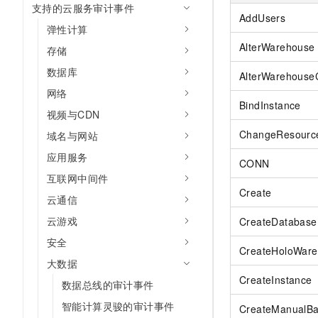
支持的云服务审计事件
AI 产品 免费试用
网络
安全
云开发大赛
AddUsers
Tableau 订阅
1亿+ 大模型 tokens 和 
弹性计算
可观测
入门学习赛
中间件
AlterWarehouse
AI空中课堂在线直播课
存储
140+云产品 免费试用
大模型服务
上云与迁云
数据库
产品新客免费试用，最长1
数据库
AlterWarehouse
生态解决方案
千问AI平台-Token Plan
网络
企业出海
大模型ACA认证体验
大数据计算
BindInstance
视频与CDN
助力企业全员 AI 认知与能
行业生态解决方案
政企业务
媒体服务
ChangeResourc
域名与网站
千问AI平台-模型体验
开发者生态解决方案
在线体验全尺寸、多种模态
应用服务
企业服务与云通信
CONN
AI 开发和 AI 应用解决
互联网中间件
Happy 系列大模型
域名与网站
Create
云通信
终端用户计算
云游戏
CreateDatabase
安全
Serverless
大模型解决方案
CreateHoloWar
大数据
开发工具
CreateInstance
快速部署 Dify，高效搭建 
数据总线的审计事件
迁移与运维管理
智能计算灵骏的审计事件
CreateManualB