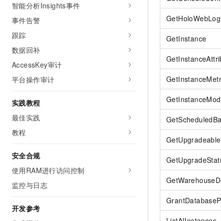
智能分析Insights事件
GetHoloWebLogi
事件告警
跟踪
GetInstance
数据回补
GetInstanceAttri
AccessKey审计
GetInstanceMetr
平台操作审计
GetInstanceMod
实践教程
最佳实践
GetScheduledBa
教程
GetUpgradeable
安全合规
GetUpgradeStat
使用RAM进行访问控制
GetWarehouseDe
监控与日志
GrantDatabasePr
开发参考
ListAIInstances