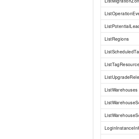
ListMigrationZo
ListOperationEv
ListPotentialLea
ListRegions
ListScheduledT
ListTagResourc
ListUpgradeRel
ListWarehouses
ListWarehouseS
ListWarehouseS
LoginInstanceI