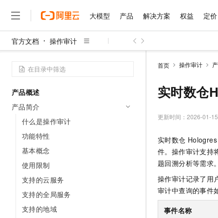
大模型
产品
解决方案
权益
定价
官方文档
操作审计
大模型
产品
解决方案
权益
定价
云市场
伙伴
服务
了解阿里云
精选产品
精选解决方案
普惠上云
产品定价
精选商城
成为销售伙伴
售前咨询
为什么选择阿里云
千问AI平台
操作审计
产
首页
了解云产品的定价详情
大模型服务平台百炼
睿译宝，AI翻译排版一
普惠上云 官方力荐
分销伙伴
在线服务
网站建设
什么是云计算
大
大模型服务与应用平台
上传文档即自动完成翻译和
云服务器38元/年起，超
实时数仓H
产品概述
咨询伙伴
多端小程序
技术领先
云上成本管理
售后服务
千问大模型
GLM-5.2：长任务时代
官方推荐返现计划
大模型
产品简介
大模型
精选产品
精选解决方案
Salesforce 国际版订阅
稳定可靠
管理和优化成本
多元化、高性能、安全可靠
推荐新用户得奖励，单订单
更新时间：
2026-01-15
销售伙伴合作计划
什么是操作审计
自助服务
友盟天域
安全合规
人工智能与机器学习
AI
文本生成
无影云电脑
Hermes Agent，打造
云工开物
功能特性
实时数仓
Hologres
无影生态合作计划
在线服务
观测云
分析师报告
随时随地安全接入的云上超
自主进化，持久记忆，越用
高校专属算力普惠，学生认
计算
互联网应用开发
基本概念
Qwen3.8-Max
件。操作审计支持
HOT
Salesforce On Alibaba C
工单服务
智能体时代全能旗舰模型
Tuya 物联网平台阿里云
研究报告与白皮书
题回溯分析等需求
使用限制
云解析DNS
快速拥有专属 OpenClaw
Consulting Partner 合
大数据
容器
免费试用
短信专区
操作审计记录了用
支持的云服务
蓝凌 OA
Qwen3.7-Plus
AI 大模型销售与服务生
现代化应用
存储
天池大赛
审计中查询的事件
能看、能想、能动手的多模
支持的全局服务
云原生大数据计算服务 Max
解决方案免费试用 新老
电子合同
面向分析的企业级SaaS模
最高领取价值200元试用
安全
支持的地域
网络与CDN
事件名称
AI 算法大赛
Qwen3-VL-Plus
畅捷通