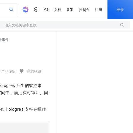
文档
备案
控制台
注册
登录
输入文档关键字查找
验
作计划
器
AI 活动
专业服务
服务伙伴合作计划
开发者社区
加入我们
服务平台百炼
阿里云 OPC 创新助力计划
审计事件
一站式生成采购清单，支持单品或批量购买
S
可编辑精美 PPT 文稿
S产品伙伴计划（繁花）
峰会
造的大模型服务与应用开发平台
轻量应用服务器
Agency Agents：拥有专属领域专家
AI 生产力先锋
Al MaaS 服务伙伴赋能合作
域名
博文
Careers
至高可申请百万元
性可伸缩的云计算服务
 轻松生成专业的 PPT
开启高性价比 AI 编程新体验
先锋实践拓展 AI 生产力的边界
快速构建应用程序和网站，即刻迈出上云第一步
多领域专家智能体,一键组建 AI 虚拟交付团队
Token 补贴，五大权
计划
海大会
伙伴信用分合作计划
商标
问答
社会招聘
益加速 OPC 成功
S
帕鲁游戏服务器
数字证书管理服务（原SSL证书）
HappyHorse 打造一站式影视创作平台
飞天发布时刻
HOT
划
备案
电子书
校园招聘
联机服务器，轻松开启游戏
视频创作，一键激活电商全链路生产力
全托管，含MySQL、PostgreSQL、SQL Server、MariaDB多引擎
实现全站HTTPS，呈现可信的WEB访问
所见，即是所愿
可视化编排打通从文字构思到成片全链路闭环
我的收藏
产品详情
更多支持
划
公司注册
镜像站
视频生成
语音识别与合成
 智能体与工作流应用
短信服务
漫剧工坊：一站式动画创作平台
AI 实训营
ologres
产生的管控事
合作伙伴培训与认证
划
上云迁移
的智能体编程平台
站生成，高效打造优质广告素材
通过阿里云百炼高效搭建AI应用,助力高效开发
快速生产连贯的高质量长漫剧
从基础到进阶，Agent 创客手把手教你
国内短信简单易用，安全可靠，秒级触达，全球覆盖200+国家和地区。
e-1.1-T2V
Qwen3-TTS-Flash
空间中，满足实时审计、问
lScope
我要反馈
查询合作伙伴
畅细腻的高质量视频
离线语音合成大模型，多语言方言自适应，低延迟高稳定
n Alibaba Cloud ISV 合作
代维服务
olarDB
建企业门户网站
大数据开发治理平台 DataWorks
10 分钟搭建微信、支付宝小程序
创新加速
ope
登录合作伙伴管理后台
我要建议
站，无忧落地极速上线
以可视化方式快速构建移动和 PC 门户网站
100%兼容MySQL、PostgreSQL，兼容Oracle，支持集中和分布式
高效部署网站，快速应用到小程序
Data Agent 驱动的一站式 Data+AI 开发治理平台
数仓
Hologres
支持在操作
e-1.1-I2V
Cosyvoice-V3-Flash
安全
畅自然，细节丰富
高表现力语音合成大模型，语音克隆听感自然
我要投诉
上云场景组合购
伴
边界网络安全防护产品
漫剧创作，剧本、分镜、视频高效生成
覆盖90%+业务场景，专享组合折扣价
2V
VPN
Fun-ASR