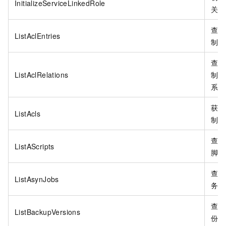
InitializeServiceLinkedRole
关联
查询
ListAclEntries
制条
查询
ListAclRelations
制关
系。
获取
ListAcls
制列
查询
ListAScripts
脚本
查询
ListAsynJobs
务。
查询
ListBackupVersions
份信