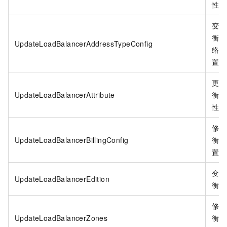
性。
变更
衡实
UpdateLoadBalancerAddressTypeConfig
络类
置。
更新
UpdateLoadBalancerAttribute
衡实
性。
修改
UpdateLoadBalancerBillingConfig
衡账
置。
变更
UpdateLoadBalancerEdition
衡版
修改
UpdateLoadBalancerZones
衡的