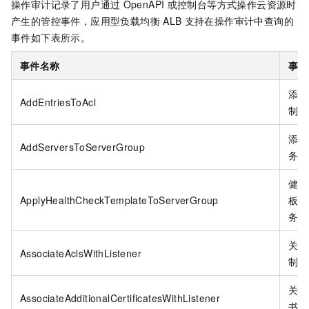
操作审计记录了用户通过
OpenAPI
或控制台等方式操作云资源时
产生的管控事件，应用型负载均衡
ALB
支持在操作审计中查询的
事件如下表所示。
事件名称
事件
添加
AddEntriesToAcl
制条
添加
AddServersToServerGroup
务器
健康
ApplyHealthCheckTemplateToServerGroup
板应
务器
关联
AssociateAclsWithListener
制和
关联
AssociateAdditionalCertificatesWithListener
书和