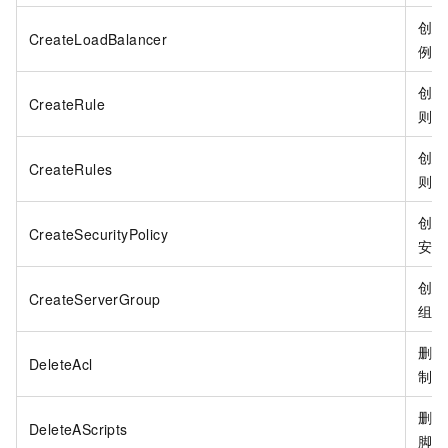
创建
CreateLoadBalancer
例。
创建
CreateRule
则。
创建
CreateRules
则。
创建
CreateSecurityPolicy
安全
创建
CreateServerGroup
组。
删除
DeleteAcl
制。
删除
DeleteAScripts
脚本