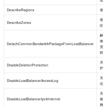
组。
DescribeRegions
查询
查询
DescribeZones
区。
解除
衡和
DetachCommonBandwidthPackageFromLoadBalancer
宽包
联。
关闭
DisableDeletionProtection
护。
关闭
DisableLoadBalancerAccessLog
志。
关闭
DisableLoadBalancerIpv6Internet
衡
I
网。