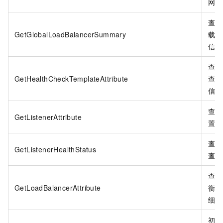
网。
查询
GetGlobalLoadBalancerSummary
载均
信息
查询
GetHealthCheckTemplateAttribute
查模
信息
查询
GetListenerAttribute
置。
查询
GetListenerHealthStatus
查。
查询
GetLoadBalancerAttribute
衡实
细信
初始