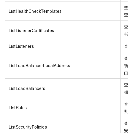
查询
ListHealthCheckTemplates
查模
查询
ListListenerCertificates
书。
ListListeners
查询
查询
ListLoadBalancerLocalAddress
衡回
由。
查询
ListLoadBalancers
衡。
查询
ListRules
则。
查询
ListSecurityPolicies
安全