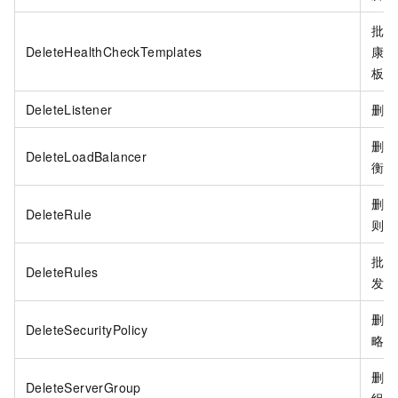
批量
DeleteHealthCheckTemplates
康检
板。
DeleteListener
删除
删除
DeleteLoadBalancer
衡实
删除
DeleteRule
则。
批量
DeleteRules
发规
删除
DeleteSecurityPolicy
略。
删除
DeleteServerGroup