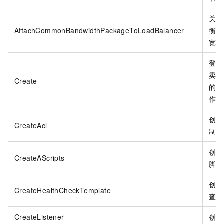
关联
AttachCommonBandwidthPackageToLoadBalancer
衡和
宽包
登录
卖页
Create
的购
作。
创建
CreateAcl
制。
创建
CreateAScripts
脚本
创建
CreateHealthCheckTemplate
查模
CreateListener
创建