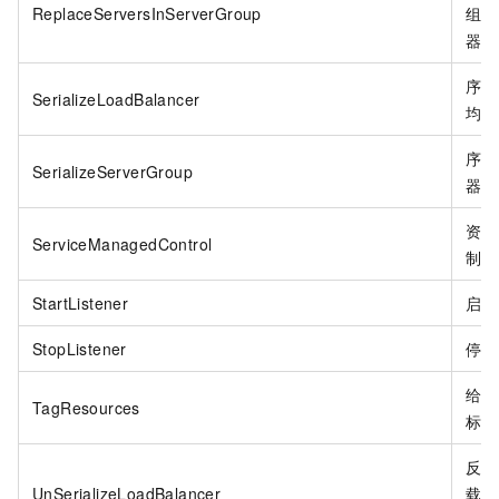
ReplaceServersInServerGroup
组中
器。
序列
SerializeLoadBalancer
均衡
序列
SerializeServerGroup
器组
资源
ServiceManagedControl
制服
StartListener
启动
StopListener
停止
给资
TagResources
标签
反序
UnSerializeLoadBalancer
载均