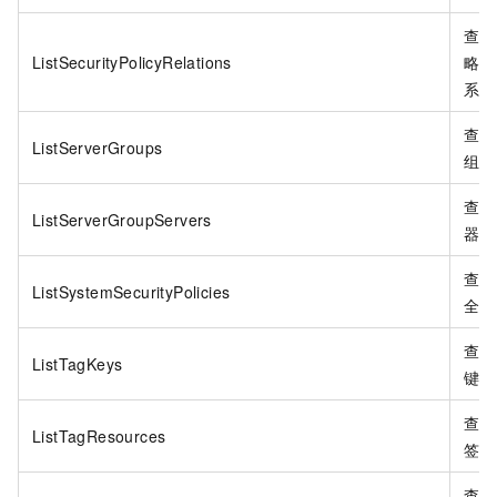
查询
ListSecurityPolicyRelations
略关
系。
查询
ListServerGroups
组。
查询
ListServerGroupServers
器。
查询
ListSystemSecurityPolicies
全策
查询
ListTagKeys
键。
查询
ListTagResources
签。
查询