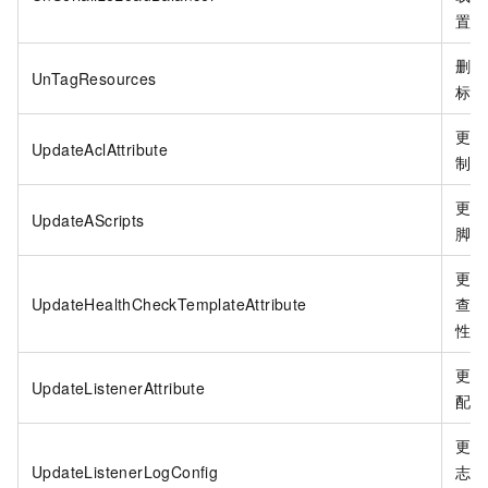
置。
删除
UnTagResources
标签
更新
UpdateAclAttribute
制的
更新
UpdateAScripts
脚本
更新
UpdateHealthCheckTemplateAttribute
查模
性。
更新
UpdateListenerAttribute
配置
更新
UpdateListenerLogConfig
志相