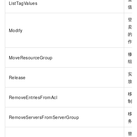
ListTagValues
值。
登录
卖页
Modify
的变
作。
修改
MoveResourceGroup
组。
实例
Release
放操
移除
RemoveEntriesFromAcl
制条
移除
RemoveServersFromServerGroup
务器
替换