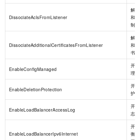
解关
DissociateAclsFromListener
和访
制。
解关
DissociateAdditionalCertificatesFromListener
和扩
书。
开启
EnableConfigManaged
理。
开启
EnableDeletionProtection
护。
开启
EnableLoadBalancerAccessLog
志。
开启
EnableLoadBalancerIpv6Internet
衡
I