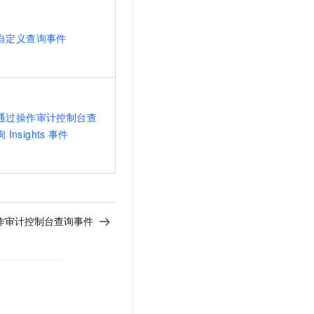
文戏情感细腻自然，动作戏激烈拳拳到肉，实现更强表演能力
支持中英文自由切换，具备更强的噪声鲁棒性
云聚AI 严选权益
SSL 证书
，一键激活高效办公新体验
精选AI产品，从模型到应用全链提效
自定义查询事件
堡垒机
AI 用量加速计划
应用
防火墙
、识别商机，让客服更高效、服务更出色。
新老同享，达量后返
千问办公
主机安全
NEW
的智能体编程平台
一站式AI生产力平台
通过操作审计控制台查
AI 应用及服务市场
询
Insights
事件
伶鹊
企业级人与Agent协作平台，接入和调度多个数字员工
智能客服平台，对话机器人、对话分析、智能外呼
AI 应用
大模型服务平台百炼 - 全妙
大模型
应用创作平台
多模态内容创作工具，已接入 DeepSeek
自然语言处理
作审计控制台查询事件
数据标注
机器学习
息提取
与 AI 智能体进行实时音视频通话
从文本、图片、视频中提取结构化的属性信息
构建支持视频理解的 AI 音视频实时通话应用