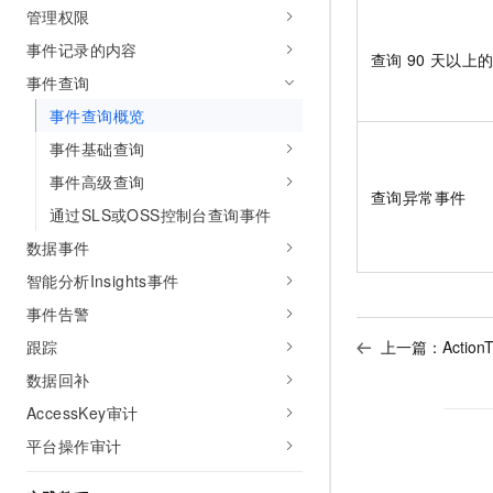
管理权限
AI 产品 免费试用
网络
安全
云开发大赛
Tableau 订阅
1亿+ 大模型 tokens 和 
事件记录的内容
查询
90
天以上
可观测
入门学习赛
中间件
AI空中课堂在线直播课
事件查询
140+云产品 免费试用
大模型服务
上云与迁云
产品新客免费试用，最长1
数据库
事件查询概览
生态解决方案
千问AI平台-Token Plan
事件基础查询
企业出海
大模型ACA认证体验
大数据计算
助力企业全员 AI 认知与能
事件高级查询
行业生态解决方案
政企业务
查询异常事件
媒体服务
千问AI平台-模型体验
通过SLS或OSS控制台查询事件
开发者生态解决方案
在线体验全尺寸、多种模态
数据事件
企业服务与云通信
AI 开发和 AI 应用解决
Happy 系列大模型
智能分析Insights事件
域名与网站
事件告警
终端用户计算
上一篇：
ActionT
跟踪
数据回补
Serverless
大模型解决方案
AccessKey审计
开发工具
快速部署 Dify，高效搭建 
平台操作审计
迁移与运维管理