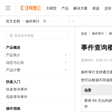
大模型
产品
解决方案
权益
定价
官方文档
操作审计
大模型
产品
解决方案
权益
定价
云市场
伙伴
服务
了解阿里云
精选产品
精选解决方案
普惠上云
产品定价
精选商城
成为销售伙伴
售前咨询
为什么选择阿里云
千问AI平台
操作审计
操
首页
了解云产品的定价详情
大模型服务平台百炼
千问办公，解锁你的工作
普惠上云 官方力荐
分销伙伴
在线服务
网站建设
什么是云计算
大
大模型服务与应用平台
企业级Agent产品，直接
云服务器38元/年起，超
事件查询
产品概述
咨询伙伴
多端小程序
技术领先
云上成本管理
售后服务
千问大模型
Agency Agents：拥
官方推荐返现计划
大模型
产品简介
大模型
精选产品
精选解决方案
Salesforce 国际版订阅
稳定可靠
管理和优化成本
多元化、高性能、安全可靠
推荐新用户得奖励，单订单
更新时间：
2026-05-12
销售伙伴合作计划
动态与公告
自助服务
友盟天域
安全合规
人工智能与机器学习
AI
文本生成
无影云电脑
HappyHorse 打造一
云工开物
产品计费
操作审计支持通过
无影生态合作计划
在线服务
观测云
分析师报告
随时随地安全接入的云上超
高校专属算力普惠，学生认
计算
互联网应用开发
Qwen3.8-Max
HOT
您可以根据不同场
Salesforce On Alibaba C
工单服务
快速入门
智能体时代全能旗舰模型
Tuya 物联网平台阿里云
研究报告与白皮书
云解析DNS
快速拥有专属 OpenClaw
Consulting Partner 合
大数据
容器
快速查询事件
免费试用
短信专区
场景
蓝凌 OA
Qwen3.7-Plus
AI 大模型销售与服务生
高级查询事件
现代化应用
存储
天池大赛
能看、能想、能动手的多模
查询 90 天以内
云原生大数据计算服务 Max
解决方案免费试用 新老
电子合同
面向分析的企业级SaaS模
最高领取价值200元试用
件
安全
网络与CDN
操作指南
AI 算法大赛
Qwen3-VL-Plus
畅捷通