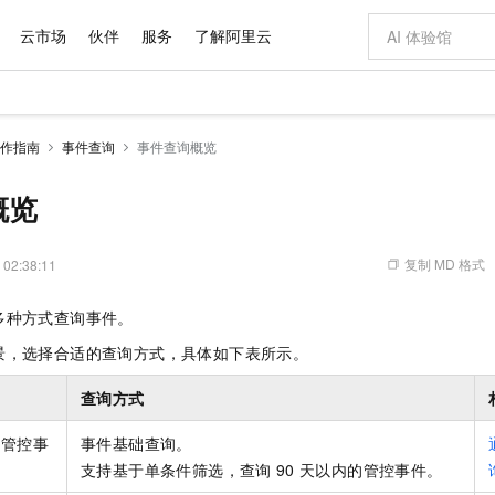
云市场
伙伴
服务
了解阿里云
AI 特惠
数据与 API
成为产品伙伴
企业增值服务
最佳实践
价格计算器
AI 场景体
基础软件
产品伙伴合
阿里云认证
市场活动
配置报价
大模型
作指南
事件查询
事件查询概览
自助选配和估算价格
新方式
域名与网站
睿译宝，AI翻译排版一步到位
智启 AI 普惠权益
产品生态集成认证中心
企业支持计划
云上春晚
千问官方 MaaS 平台，为开发者和 Agent 而生，新用户赠送 1 亿 + tokens 额度
云服务器 EC
Qwen Aud
AI Coding
阿里云Maa
2026 阿里云
为企业打
数据集
Windows
大模型认证
模型
NEW
NEW
交付可用成果
值低价云产品抢先购
提供智能易用的域名与建站服务
上传文档即自动完成翻译和格式还原
至高享 1亿+免费 tokens，加速 Al 应用落地
安全可靠、弹
智能编程，一键
概览
产品生态伙伴
专家技术服务
云上奥运之旅
弹性计算合作
阿里云中企出
手机三要素
宝塔 Linux
全部认证
价格优势
有专属领域专家
对象存储 OSS
GLM-5.2：长任务时代开源旗舰模型
阿里云 OPC 创新助力计划
云数据库 RD
即刻拥有 DeepS
AI 电商营销
产品生态伙伴工作台
企业增值服务台
云栖战略参考
云存储合作计
云栖大会
身份实名认证
CentOS
训练营
推动算力普惠，释放技术红利
的大模型服务
最高返9万
多领域专家智能体,一键组建 AI 虚拟交付团队
至高百万元 Token 补贴，加速一人公司成长
稳定、安全、高性价比、高性能的云存储服务
真正可用的 1M 上下文,一次完成代码全链路开发
轻松解锁专属 Dee
从图文生成到
复制 MD 格式
 02:38:11
云上的中国
数据库合作计
活动全景
短信
Docker
图片和
站式影视创作平台
人工智能平台 PAI
Hermes Agent，打造自进化智能体
Token Plan 模型订阅计划
Qoder
5 分钟轻松部署
AI 广告创作
企业成长
大模型
NEW
信息公告
多种方式查询事件。
看见新力量
云网络合作计
OCR 文字识别
JAVA
级电脑
证享300元代金券
可视化编排打通从文字构思到成片全链路闭环
一站式AI开发、训练和推理服务
自主进化，持久记忆，越用越聪明
Qwen3.8-Max 首发尝鲜，限时加量 10 倍，夜间低至2折
面向真实软件
图文、视频一
Kimi-K3
HappyHors
NEW
魔搭 Mode
景，选择合适的查询方式，具体如下表所示。
loud
服务实践
官网公告
Kimi 最新旗舰模型，长程编程与推理利器
让文字生成流
金融模力时刻
Salesforce O
版
发票查验
全能环境
Qoder CN
Claude Code + GStack 打造工程团队
千问办公，限时限量积分加倍
云原生数据库 P
低代码高效构
AI 建站
NEW
作计划
计划
查询方式
创新中心
魔搭 ModelSc
健康状态
让AI从“聊天伙伴”进化为能干活的“数字员工”
覆盖公网/内网、递归/权威、移动APP等全场景解析服务
安装技能 GStack，拥有专属 AI 工程团队
你的AI工作搭子，覆盖日常办公高频场景
基于千问大模型等，支持代码智能生成、研发智能问答
0 代码专业建
客户案例
天气预报查询
操作系统
Deepseek-v4-pro
HappyHors
态合作计划
态智能体模型
旗舰 MoE 大模型，百万上下文与顶尖推理能力
图生视频，流
的管控事
事件基础查询。
Compute
同享
容器服务 Kubernetes 版 ACK
万小智 AI 建站低至 15元/月
云防火墙
AI 短剧/漫剧
快递物流查询
WordPress
成为服务伙
高校合作
式云数据仓库
点，立即开启云上创新
支持基于单条件筛选，查询
提供一站式管理容器应用的 K8s 服务
送.CN域名，送备案服务码
90
天以内的管控事件。
云原生的云上
AI助力短剧
GLM-5.2
Wan2.7-T
Ubuntu