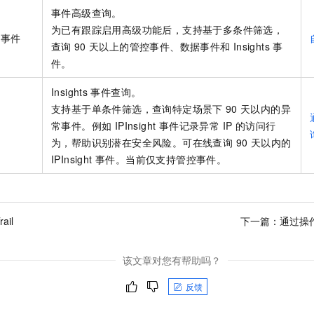
服务生态伙伴
视觉 Coding、空间感知、多模态思考等全面升级
1M上下文，专为长程任务能力而生
云工开物
企业应用
Night Plan 支持 Qwen 3.8-Max
AI 办公
事件高级查询。
NEW
Red Hat
30+ 款产品免费体验
夜间 5 折，Qwen/Meoo/TokenPlan 客户专享
AI智能应用
为已有跟踪启用高级功能后，支持基于多条件筛选，
科研合作
的事件
ERP
查询
90
天以上的管控事件、数据事件和
Insights
事
堂（旗舰版）
SUSE
智能客服
AI 应用构建
大模型原生
件。
CRM
2个月
自动承接线索
建站小程序
Qoder
大模型服务平台百炼-应用模版
OA 办公系统
Insights
事件查询。
HOT
NEW
面向真实软件
个人版上线、团队版降价；千问3.8-Max首发发尝鲜
丰富多元化的应用模版和解决方案
支持基于单条件筛选，查询特定场景下
90
天以内的异
力提升
财税管理
模板建站
常事件。例如 IPInsight 事件记录异常 IP 的访问行
万有无界
大模型服务平台百炼-智能体
400电话
定制建站
为，帮助识别潜在安全风险。可在线查询 90 天以内的
的模型效果
灵活可视化地构建企业级 Agent
IPInsight 事件。当前仅支持管控事件。
方案
广告营销
模板小程序
秒悟
人工智能平台 PAI
定制小程序
云端极速 AI 
新一代 AI 视频生成模型，深度适配广告营销等场景
AI Native 的算法工程平台，一站式完成建模、训练、推理服务部署
APP 开发
rail
下一篇：
通过操
建站系统
该文章对您有帮助吗？
AI 应用
10分钟微调：让0.6B模型媲美235B模型
多模态数据信
反馈
依托云原生高可用架构,实现Dify私有化部署
用1%尺寸在特定领域达到大模型90%以上效果