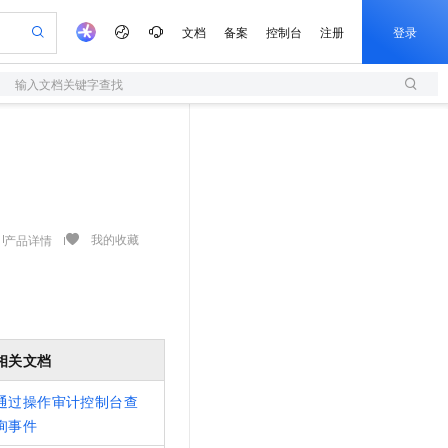
文档
备案
控制台
注册
登录
输入文档关键字查找
验
作计划
器
AI 活动
专业服务
服务伙伴合作计划
开发者社区
加入我们
服务平台百炼
阿里云 OPC 创新助力计划
一站式生成采购清单，支持单品或批量购买
S
io：打造专属 AI 语音助手
S产品伙伴计划（繁花）
峰会
造的大模型服务与应用开发平台
轻量应用服务器
一句话生成原生可编辑精美 PPT 文稿
AI 生产力先锋
Al MaaS 服务伙伴赋能合作
域名
博文
Careers
至高可申请百万元
性可伸缩的云计算服务
开启高性价比 AI 编程新体验
Qwen-Audio-3.0-Realtime 端到端实时语音角色扮演
输入一句话想法, 轻松生成专业的 PPT
先锋实践拓展 AI 生产力的边界
快速构建应用程序和网站，即刻迈出上云第一步
Token 补贴，五大权
计划
海大会
伙伴信用分合作计划
商标
问答
社会招聘
益加速 OPC 成功
S
eek-V4-Pro
数字证书管理服务（原SSL证书）
一键部署幻兽帕鲁游戏服务器
飞天发布时刻
HOT
划
备案
电子书
校园招聘
pSeek-V4-Pro
视频创作，一键激活电商全链路生产力
全托管，含MySQL、PostgreSQL、SQL Server、MariaDB多引擎
实现全站HTTPS，呈现可信的WEB访问
一键购买专属联机服务器，轻松开启游戏
所见，即是所愿
我的收藏
产品详情
更多支持
划
公司注册
镜像站
视频生成
语音识别与合成
专属 QwenPaw
短信服务
漫剧工坊：一站式动画创作平台
AI 实训营
HOT
合作伙伴培训与认证
划
上云迁移
的智能体编程平台
站生成，高效打造优质广告素材
从聊天伙伴进化为能主动干活的本地数字员工
快速生产连贯的高质量长漫剧
从基础到进阶，Agent 创客手把手教你
国内短信简单易用，安全可靠，秒级触达，全球覆盖200+国家和地区。
e-1.1-T2V
Qwen3-TTS-Flash
lScope
我要反馈
查询合作伙伴
畅细腻的高质量视频
离线语音合成大模型，多语言方言自适应，低延迟高稳定
n Alibaba Cloud ISV 合作
代维服务
olarDB
建企业门户网站
大数据开发治理平台 DataWorks
10 分钟搭建微信、支付宝小程序
创新加速
ope
相关文档
登录合作伙伴管理后台
我要建议
站，无忧落地极速上线
以可视化方式快速构建移动和 PC 门户网站
100%兼容MySQL、PostgreSQL，兼容Oracle，支持集中和分布式
高效部署网站，快速应用到小程序
Data Agent 驱动的一站式 Data+AI 开发治理平台
e-1.1-I2V
Cosyvoice-V3-Flash
安全
畅自然，细节丰富
高表现力语音合成大模型，语音克隆听感自然
我要投诉
通过操作审计控制台查
上云场景组合购
伴
边界网络安全防护产品
漫剧创作，剧本、分镜、视频高效生成
询事件
覆盖90%+业务场景，专享组合折扣价
2V
VPN
Fun-ASR