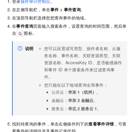
登录
操作审计控制台
。
在左侧导航栏，单击
事件
>
事件查询
。
在顶部导航栏选择您想查询事件的地域。
在
事件查询
页面输入搜索条件，设置查询的时间范围，然后单
击
图标。
说明
您可以设置读写类型、操作者名称、云服
务名称、事件名称、关联资源类型、关联
资源名称、AccessKey ID、是否敏感操作
和事件 ID
单个搜索条件来过滤查询事
件。
您只能在以下地域查询全局事件：
公共云：
华东
1（杭州）
。
金融云：
华东
2 金融云
。
政务云：
华北
2 政务云
1
。
找到待查询的事件，单击右侧操作列下的
查看事件详情
，可查
看事件的详细信息及事件记录代码。