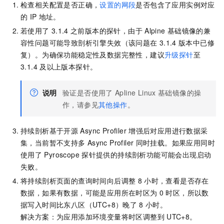
检查相关配置是否正确，
设置的网段
是否包含了应用实例对应
的
IP
地址。
若使用了
3.1.4
之前版本的探针，由于
Alpine
基础镜像的兼
容性问题可能导致剖析引擎失效（该问题在
3.1.4
版本中已修
复）。为确保功能稳定性及数据完整性，建议
升级探针
至
3.1.4
及以上版本探针。
说明
验证是否使用了
Apline Linux
基础镜像的操
作，请参见
其他操作
。
持续剖析基于开源
Async Profiler
增强后对应用进行数据采
集，当前暂不支持多
Async Profiler
同时挂载。如果应用同时
使用了
Pyroscope
探针提供的持续剖析功能可能会出现启动
失败。
将持续剖析页面的查询时间向后调整
8
小时，查看是否存在
数据，如果有数据，可能是应用所在时区为
0
时区，所以数
据写入时间比东八区（UTC+8）晚了
8
小时。
解决方案：为应用添加环境变量将时区调整到
UTC+8。