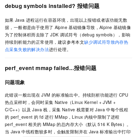
debug symbols installed? 报错问题
如果
Java
进程运行在容器环境，出现以上报错或者该功能无数
据，一般都是由于使用了
Alpine
基础镜像导致，Alpine
基础镜像
为了控制体积而去除了
JDK
调试符号（debug symbols），影响
持续剖析能力的正常使用，建议参考本文
缺少调试符导致内存热
点采集失败的解决办法
进行处理。
perf_event mmap failed...报错问题
问题现象
此错误一般出现在
JVM
的标准输出中。持续剖析功能进行
CPU
热点采样时，会同时采集
Native（Linux Kernel + JVM +
C/C++）以及
Java
栈，采集
Native
栈需要对
Java
中每个线程
的
perf_event
的
fd
进行
MMap，Linux
内核中限制了进程
perf_event
相关的
MMap
的总内存大小（默认
516 K Bytes）。
当
Java
中线程数较多时，会触发限制并在
Java
标准输出中打印