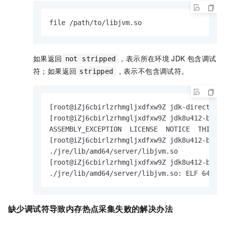
file /path/to/libjvm.so
如果返回
，表示所在环境
JDK
包含调试
not stripped
符；如果返回
，表示不包含调试符。
stripped
[root@iZj6cbirlzrhmgljxdfxw9Z jdk-directory
[root@iZj6cbirlzrhmgljxdfxw9Z jdk8u412-b08]
ASSEMBLY_EXCEPTION  LICENSE  NOTICE  THIRD_P
[root@iZj6cbirlzrhmgljxdfxw9Z jdk8u412-b08]
./jre/lib/amd64/server/libjvm.so

[root@iZj6cbirlzrhmgljxdfxw9Z jdk8u412-b08]
./jre/lib/amd64/server/libjvm.so: ELF 64-bi
缺少调试符导致内存热点采集失败的解决办法