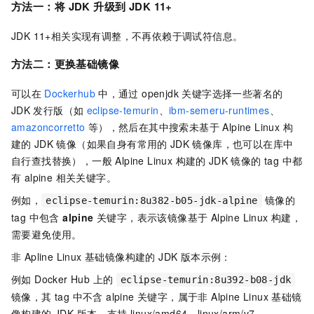
方法一：将
JDK
升级到
JDK 11+
JDK 11+相关实现有调整，不再依赖于调试符信息。
方法二：更换基础镜像
可以在
Dockerhub
中，通过 openjdk 关键字选择一些著名的
JDK
发行版（如
eclipse-temurin
、
ibm-semeru-runtimes
、
amazoncorretto
等），然后在其中搜索未基于 Alpine Linux 构
建的
JDK
镜像（如果自身有常用的
JDK
镜像库，也可以在库中
自行查找替换），一般 Alpine Linux 构建的
JDK
镜像的 tag 中都
有 alpine 相关关键字。
例如，
镜像的
eclipse-temurin:8u382-b05-jdk-alpine
tag 中包含
alpine
关键字，表示该镜像基于 Alpine Linux 构建，
需要避免使用。
非 Apline Linux 基础镜像构建的 JDK 版本示例：
例如 Docker Hub 上的
eclipse-temurin:8u392-b08-jdk
镜像，其 tag 中不含 alpine 关键字，属于非 Alpine Linux 基础镜
像构建的 JDK 版本，支持 linux/amd64、linux/arm/v7、