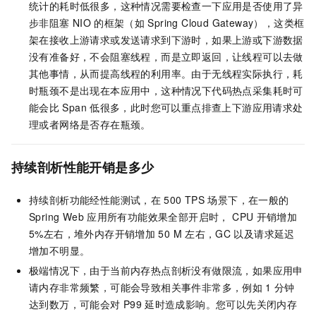
统计的耗时低很多，这种情况需要检查一下应用是否使用了异
步非阻塞
NIO
的框架（如
Spring Cloud Gateway），这类框
架在接收上游请求或发送请求到下游时，如果上游或下游数据
没有准备好，不会阻塞线程，而是立即返回，让线程可以去做
其他事情，从而提高线程的利用率。由于无线程实际执行，耗
时瓶颈不是出现在本应用中，这种情况下代码热点采集耗时可
能会比
Span
低很多，此时您可以重点排查上下游应用请求处
理或者网络是否存在瓶颈。
持续剖析性能开销是多少
持续剖析功能经性能测试，在
500 TPS
场景下，在一般的
Spring Web
应用所有功能效果全部开启时， CPU
开销增加
5%左右，堆外内存开销增加
50 M
左右，GC
以及请求延迟
增加不明显。
极端情况下，由于当前内存热点剖析没有做限流，如果应用申
请内存非常频繁，可能会导致相关事件非常多，例如
1
分钟
达到数万，可能会对
P99
延时造成影响。您可以先关闭内存