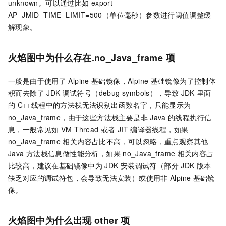
unknown。可以通过比如
export
AP_JMID_TIME_LIMIT=500（单位毫秒）参数进行阈值调整缓
解现象。
火焰图中为什么存在.no_Java_frame
项
一般是由于使用了
Alpine
基础镜像，Alpine
基础镜像为了控制体
积而去除了
JDK
调试符号（debug symbols），导致
JDK
里面
的
C++线程中的方法栈无法识别出函数名字，只能显示为
no_Java_frame，由于这些方法栈主要是非
Java
的线程执行信
息，一般常见如
VM Thread
或者
JIT
编译器线程，如果
no_Java_frame
相关内容占比不高，可以忽略，重点观察其他
Java
方法栈信息做性能分析，如果
no_Java_frame
相关内容占
比较高，建议在基础镜像中为
JDK
安装调试符（部分
JDK
版本
缺乏对应的调试符包，会导致无法安装）或使用非
Alpine
基础镜
像。
火焰图中为什么出现
other
项