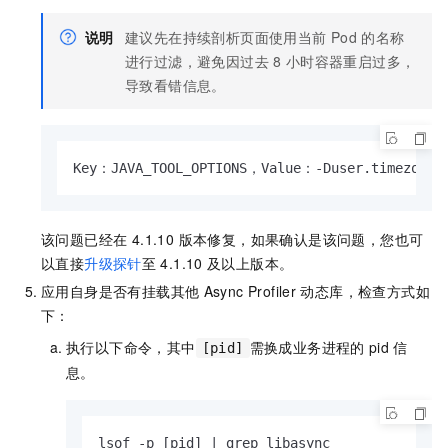
说明
建议先在持续剖析页面使用当前
Pod
的名称
进行过滤，避免因过去
8
小时容器重启过多，
导致看错信息。
Key：JAVA_TOOL_OPTIONS，Value：-Duser.timezone=
该问题已经在 4.1.10 版本修复，如果确认是该问题，您也可
以直接
升级探针
至
4.1.10
及以上版本。
应用自身是否有挂载其他
Async Profiler
动态库，检查方式如
下：
执行以下命令，其中
需换成业务进程的
pid
信
[pid]
息。
lsof -p [pid] | grep libasync