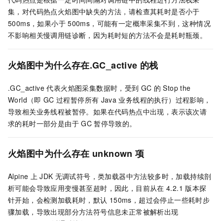
集，对代码热点火焰图中缺失的方法，请检查其耗时是否小于
500ms，如果小于
500ms，可能有一定概率采集不到，这种情况
不影响相关慢调用链诊断，因为耗时短的方法不会是耗时瓶颈。
火焰图中为什么存在.GC_active
的栈
.GC_active 代表火焰图采集数据时，受到
GC
的
Stop the
World（即
GC
过程暂停所有
Java
业务线程的执行）过程影响，
导致相关业务线程被暂停。如果在代码热点中出现，表示该次请
求的耗时一部分是由于
GC
暂停导致的。
火焰图中为什么存在
unknown
项
Alpine
上
JDK
无调试符号，类加载器中方法较多时，加载持续剖
析可能会导致应用变慢甚至超时，因此，目前从在
4.2.1
版本探
针开始，会检测加载耗时，默认
150ms，超过会停止一些耗时步
骤加载，导致出现部分方法符号信息未正常被解析出现