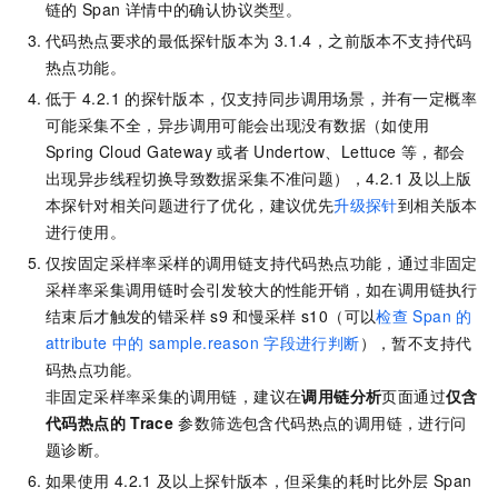
链的
Span
详情中的确认协议类型。
代码热点要求的最低探针版本为
3.1.4，之前版本不支持代码
热点功能。
低于
4.2.1
的探针版本，仅支持同步调用场景，并有一定概率
可能采集不全，异步调用可能会出现没有数据（如使用
Spring Cloud Gateway
或者
Undertow、Lettuce
等，都会
出现异步线程切换导致数据采集不准问题），4.2.1
及以上版
本探针对相关问题进行了优化，建议优先
升级探针
到相关版本
进行使用。
仅按固定采样率采样的调用链支持代码热点功能，通过非固定
采样率采集调用链时会引发较大的性能开销，如在调用链执行
结束后才触发的错采样
s9
和慢采样
s10（可以
检查
Span
的
attribute
中的
sample.reason
字段进行判断
），暂不支持代
码热点功能。
非固定采样率采集的调用链，建议在
调用链分析
页面通过
仅含
代码热点的
Trace
参数筛选包含代码热点的调用链，进行问
题诊断。
如果使用
4.2.1
及以上探针版本，但采集的耗时比外层
Span