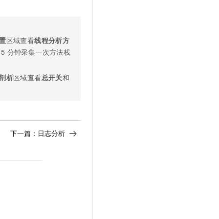
置
区域查看
线程分析方
5
分钟采集一次方法栈
剖析
区域查看
总开关
和
下一篇：
日志分析