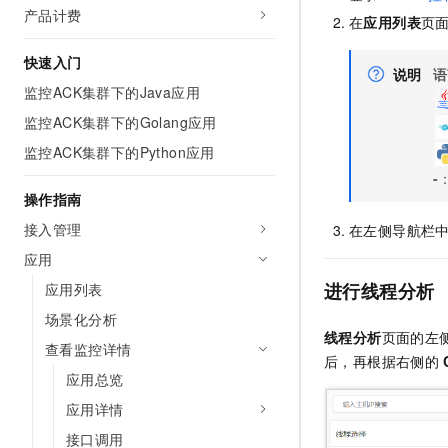
产品计费
AI 产品 免费试用
网络
安全
云开发大赛
在
应用列表
页
Tableau 订阅
1亿+ 大模型 tokens 和 
可观测
入门学习赛
快速入门
中间件
AI空中课堂在线直播课
说明
语
140+云产品 免费试用
大模型服务
监控ACK集群下的Java应用
上云与迁云
产品新客免费试用，最长1
数据库
生态解决方案
监控ACK集群下的Golang应用
千问AI平台-Token Plan
企业出海
大模型ACA认证体验
大数据计算
监控ACK集群下的Python应用
助力企业全员 AI 认知与能
行业生态解决方案
-
政企业务
媒体服务
千问AI平台-模型体验
操作指南
开发者生态解决方案
在线体验全尺寸、多种模态
企业服务与云通信
接入管理
在左侧导航栏
AI 开发和 AI 应用解决
Happy 系列大模型
应用
域名与网站
进行线程分析
应用列表
终端用户计算
场景化分析
线程分析
页面的左
Serverless
查看监控详情
大模型解决方案
后，再根据右侧的
应用总览
开发工具
快速部署 Dify，高效搭建 
应用详情
迁移与运维管理
接口调用