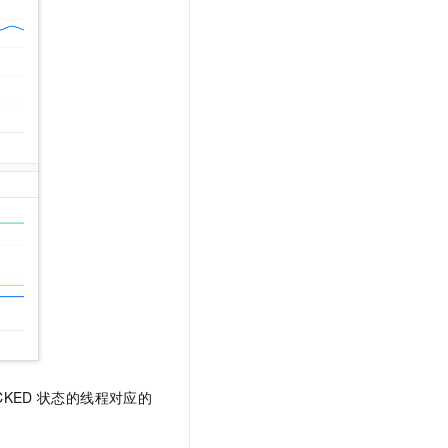
t.diy 一步搞定创意建站
构建大模型应用的安全防护体系
通过自然语言交互简化开发流程,全栈开发支持
通过阿里云安全产品对 AI 应用进行安全防护
CKED
状态的线程对应的