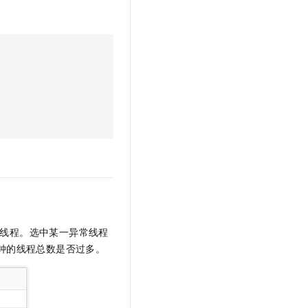
文戏情感细腻自然，动作戏激烈拳拳到肉，实现更强表演能力
支持中英文自由切换，具备更强的噪声鲁棒性
云聚AI 严选权益
SSL 证书
，一键激活高效办公新体验
精选AI产品，从模型到应用全链提效
堡垒机
AI 用量加速计划
应用
防火墙
、识别商机，让客服更高效、服务更出色。
新老同享，达量后返
千问办公
主机安全
NEW
的智能体编程平台
一站式AI生产力平台
AI 应用及服务市场
伶鹊
企业级人与Agent协作平台，接入和调度多个数字员工
智能客服平台，对话机器人、对话分析、智能外呼
AI 应用
大模型服务平台百炼 - 全妙
大模型
应用创作平台
多模态内容创作工具，已接入 DeepSeek
自然语言处理
线程。选中某一异常线程
数据标注
钟的线程总数是否过多。
机器学习
息提取
与 AI 智能体进行实时音视频通话
从文本、图片、视频中提取结构化的属性信息
构建支持视频理解的 AI 音视频实时通话应用