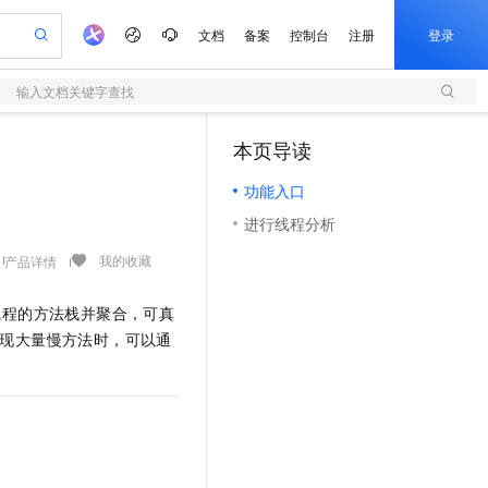
文档
备案
控制台
注册
登录
输入文档关键字查找
验
作计划
器
AI 活动
专业服务
服务伙伴合作计划
开发者社区
加入我们
服务平台百炼
阿里云 OPC 创新助力计划
本页导读
（1）
一站式生成采购清单，支持单品或批量购买
S
io：打造专属 AI 语音助手
S产品伙伴计划（繁花）
峰会
造的大模型服务与应用开发平台
轻量应用服务器
一句话生成原生可编辑精美 PPT 文稿
AI 生产力先锋
Al MaaS 服务伙伴赋能合作
域名
博文
Careers
至高可申请百万元
功能入口
性可伸缩的云计算服务
开启高性价比 AI 编程新体验
Qwen-Audio-3.0-Realtime 端到端实时语音角色扮演
输入一句话想法, 轻松生成专业的 PPT
先锋实践拓展 AI 生产力的边界
快速构建应用程序和网站，即刻迈出上云第一步
Token 补贴，五大权
计划
海大会
伙伴信用分合作计划
商标
问答
社会招聘
进行线程分析
益加速 OPC 成功
S
eek-V4-Pro
数字证书管理服务（原SSL证书）
一键部署幻兽帕鲁游戏服务器
飞天发布时刻
HOT
划
备案
电子书
校园招聘
pSeek-V4-Pro
视频创作，一键激活电商全链路生产力
全托管，含MySQL、PostgreSQL、SQL Server、MariaDB多引擎
实现全站HTTPS，呈现可信的WEB访问
一键购买专属联机服务器，轻松开启游戏
所见，即是所愿
我的收藏
产品详情
更多支持
划
公司注册
镜像站
视频生成
语音识别与合成
专属 QwenPaw
短信服务
漫剧工坊：一站式动画创作平台
AI 实训营
HOT
线程的方法栈并聚合，可真
合作伙伴培训与认证
划
上云迁移
的智能体编程平台
站生成，高效打造优质广告素材
从聊天伙伴进化为能主动干活的本地数字员工
快速生产连贯的高质量长漫剧
从基础到进阶，Agent 创客手把手教你
国内短信简单易用，安全可靠，秒级触达，全球覆盖200+国家和地区。
e-1.1-T2V
Qwen3-TTS-Flash
现大量慢方法时，可以通
lScope
我要反馈
查询合作伙伴
畅细腻的高质量视频
离线语音合成大模型，多语言方言自适应，低延迟高稳定
n Alibaba Cloud ISV 合作
代维服务
olarDB
建企业门户网站
大数据开发治理平台 DataWorks
10 分钟搭建微信、支付宝小程序
创新加速
ope
登录合作伙伴管理后台
我要建议
站，无忧落地极速上线
以可视化方式快速构建移动和 PC 门户网站
100%兼容MySQL、PostgreSQL，兼容Oracle，支持集中和分布式
高效部署网站，快速应用到小程序
Data Agent 驱动的一站式 Data+AI 开发治理平台
e-1.1-I2V
Cosyvoice-V3-Flash
安全
畅自然，细节丰富
高表现力语音合成大模型，语音克隆听感自然
我要投诉
上云场景组合购
伴
边界网络安全防护产品
漫剧创作，剧本、分镜、视频高效生成
覆盖90%+业务场景，专享组合折扣价
2V
VPN
Fun-ASR