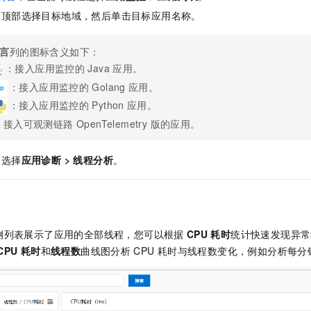
服务生态伙伴
视觉 Coding、空间感知、多模态思考等全面升级
1M上下文，专为长程任务能力而生
云工开物
企业应用
Night Plan 支持 Qwen 3.8-Max
AI 办公
NEW
面顶部选择目标地域，然后单击目标应用名称。
Red Hat
30+ 款产品免费体验
夜间 5 折，Qwen/Meoo/TokenPlan 客户专享
AI智能应用
科研合作
ERP
堂（旗舰版）
SUSE
言
列的图标含义如下：
智能客服
AI 应用构建
大模型原生
CRM
：接入应用监控的
Java
应用。
2个月
自动承接线索
建站小程序
：接入应用监控的
Golang
应用。
Qoder
大模型服务平台百炼-应用模版
OA 办公系统
HOT
NEW
：接入应用监控的
Python
应用。
面向真实软件
个人版上线、团队版降价；千问3.8-Max首发发尝鲜
丰富多元化的应用模版和解决方案
力提升
财税管理
模板建站
：接入
可观测链路 OpenTelemetry 版
的应用。
万有无界
大模型服务平台百炼-智能体
400电话
定制建站
的模型效果
灵活可视化地构建企业级 Agent
中选择
应用诊断
>
线程分析
。
方案
广告营销
模板小程序
秒悟
人工智能平台 PAI
定制小程序
云端极速 AI 
新一代 AI 视频生成模型，深度适配广告营销等场景
AI Native 的算法工程平台，一站式完成建模、训练、推理服务部署
APP 开发
侧列表展示了应用的全部线程，您可以根据
CPU
耗时
统计快速发现异常
建站系统
CPU
耗时
和
线程数
曲线图分析
CPU
耗时与线程数变化，例如分析每分
AI 应用
10分钟微调：让0.6B模型媲美235B模型
多模态数据信
依托云原生高可用架构,实现Dify私有化部署
用1%尺寸在特定领域达到大模型90%以上效果