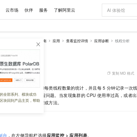
云市场
伙伴
服务
了解阿里云
AI 特惠
数据与 API
成为产品伙伴
企业增值服务
最佳实践
价格计算器
AI 场景体
基础软件
产品伙伴合
阿里云认证
市场活动
配置报价
大模型
服务
应用监控
操作指南
应用
查看监控详情
应用诊断
线程分析
自助选配和估算价格
新方式
域名与网站
睿译宝，AI翻译排版一步到位
智启 AI 普惠权益
产品生态集成认证中心
企业支持计划
云上春晚
千问官方 MaaS 平台，为开发者和 Agent 而生，新用户赠送 1 亿 + tokens 额度
云服务器 EC
Qwen Aud
AI Coding
阿里云Maa
2026 阿里云
为企业打
数据集
Windows
大模型认证
模型
NEW
NEW
交付可用成果
值低价云产品抢先购
提供智能易用的域名与建站服务
上传文档即自动完成翻译和格式还原
至高享 1亿+免费 tokens，加速 Al 应用落地
安全可靠、弹
智能编程，一键
产品生态伙伴
专家技术服务
云上奥运之旅
弹性计算合作
阿里云中企出
手机三要素
宝塔 Linux
全部认证
价格优势
有专属领域专家
对象存储 OSS
GLM-5.2：长任务时代开源旗舰模型
阿里云 OPC 创新助力计划
云数据库 RD
即刻拥有 DeepS
AI 电商营销
产品生态伙伴工作台
企业增值服务台
云栖战略参考
云存储合作计
云栖大会
身份实名认证
CentOS
训练营
推动算力普惠，释放技术红利
的大模型服务
最高返9万
多领域专家智能体,一键组建 AI 虚拟交付团队
至高百万元 Token 补贴，加速一人公司成长
稳定、安全、高性价比、高性能的云存储服务
真正可用的 1M 上下文,一次完成代码全链路开发
轻松解锁专属 Dee
从图文生成到
复制 MD 格式
 13:37:29
云上的中国
数据库合作计
活动全景
短信
Docker
图片和
站式影视创作平台
人工智能平台 PAI
Hermes Agent，打造自进化智能体
Token Plan 模型订阅计划
Qoder
5 分钟轻松部署
AI 广告创作
企业成长
大模型
NEW
信息公告
线程粒度的
CPU
耗时和每类线程数量的统计，并且每
5
分钟记录一次
看见新力量
云网络合作计
OCR 文字识别
JAVA
级电脑
证享300元代金券
可视化编排打通从文字构思到成片全链路闭环
一站式AI开发、训练和推理服务
自主进化，持久记忆，越用越聪明
Qwen3.8-Max 首发尝鲜，限时加量 10 倍，夜间低至2折
面向真实软件
图文、视频一
的全部系列、模块或功
Kimi-K3
HappyHors
程，帮助您快速定位线程问题。当发现集群的
CPU
使用率过高，或者出
NEW
魔搭 Mode
loud
服务实践
官网公告
区块回到产品主页，帮助
Kimi 最新旗舰模型，长程编程与推理利器
让文字生成流
金融模力时刻
Salesforce O
版
到消耗
CPU
最多的线程或方法。
发票查验
全能环境
Qoder CN
Claude Code + GStack 打造工程团队
千问办公，限时限量积分加倍
云原生数据库 P
低代码高效构
AI 建站
NEW
作计划
计划
创新中心
魔搭 ModelSc
健康状态
让AI从“聊天伙伴”进化为能干活的“数字员工”
覆盖公网/内网、递归/权威、移动APP等全场景解析服务
安装技能 GStack，拥有专属 AI 工程团队
你的AI工作搭子，覆盖日常办公高频场景
基于千问大模型等，支持代码智能生成、研发智能问答
0 代码专业建
客户案例
天气预报查询
操作系统
Deepseek-v4-pro
HappyHors
态合作计划
态智能体模型
旗舰 MoE 大模型，百万上下文与顶尖推理能力
图生视频，流
Compute
同享
容器服务 Kubernetes 版 ACK
万小智 AI 建站低至 15元/月
云防火墙
AI 短剧/漫剧
快递物流查询
WordPress
成为服务伙
高校合作
式云数据仓库
点，立即开启云上创新
提供一站式管理容器应用的 K8s 服务
送.CN域名，送备案服务码
云原生的云上
AI助力短剧
GLM-5.2
Wan2.7-T
制台
，在左侧导航栏选择
应用监控
>
应用列表
。
Ubuntu