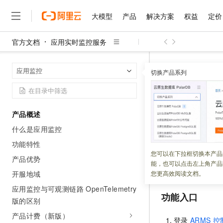
大模型
产品
解决方案
权益
定价
官方文档
应用实时监控服务
大模型
产品
解决方案
权益
定价
云市场
伙伴
服务
了解阿里云
精选产品
精选解决方案
普惠上云
产品定价
精选商城
成为销售伙伴
售前咨询
为什么选择阿里云
千问AI平台
应用实时监控
首页
应用监控
了解云产品的定价详情
切换产品系列
大模型服务平台百炼
千问办公，解锁你的工作
普惠上云 官方力荐
分销伙伴
在线服务
网站建设
什么是云计算
大
大模型服务与应用平台
企业级Agent产品，直接
云服务器38元/年起，超
线程分析
咨询伙伴
多端小程序
技术领先
云上成本管理
售后服务
千问大模型
Agency Agents：拥
官方推荐返现计划
大模型
大模型
精选产品
精选解决方案
Salesforce 国际版订阅
稳定可靠
产品概述
管理和优化成本
多元化、高性能、安全可靠
推荐新用户得奖励，单订单
更新时间：
2026-04-23
销售伙伴合作计划
自助服务
什么是应用监控
友盟天域
安全合规
人工智能与机器学习
AI
文本生成
无影云电脑
HappyHorse 打造一
云工开物
线程分析功能提供
无影生态合作计划
在线服务
功能特性
观测云
分析师报告
随时随地安全接入的云上超
高校专属算力普惠，学生认
计算
互联网应用开发
您可以在下拉框切换本产品
Qwen3.8-Max
实还原代码执行过
HOT
产品优势
Salesforce On Alibaba C
工单服务
能，也可以点击左上角产品
智能体时代全能旗舰模型
Tuya 物联网平台阿里云
研究报告与白皮书
过线程分析功能找
云解析DNS
快速拥有专属 OpenClaw
Consulting Partner 合
大数据
容器
开服地域
您更高效阅读文档。
免费试用
短信专区
蓝凌 OA
Qwen3.7-Plus
应用监控与可观测链路 OpenTelemetry
AI 大模型销售与服务生
现代化应用
存储
天池大赛
功能入口
能看、能想、能动手的多模
云原生大数据计算服务 Max
解决方案免费试用 新老
版的区别
电子合同
面向分析的企业级SaaS模
最高领取价值200元试用
安全
网络与CDN
产品计费（新版）
AI 算法大赛
Qwen3-VL-Plus
登录
ARMS
控
畅捷通