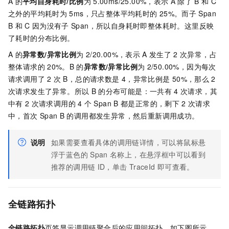
A
的
平均自身耗时/比例
为
5.00ms/25.00%，表示
A
除了
B
和
C
之外的平均耗时为
5ms，只占整体平均耗时的
25%。而子
Span
B
和
C
因为没有子
Span，所以自身耗时即整体耗时。这里反映
了耗时的分布比例。
A
的
异常数/异常比例
为
2/20.00%，表示
A
发生了
2
次异常，占
整体请求的
20%。B
的
异常数/异常比例
为
2/50.00%，因为每次
请求调用了
2
次
B，总的请求数是
4，异常比例是
50%，那么
2
次请求发生了异常。所以
B
的分布可能是：一共有
4
次请求，其
中有
2
次请求调用的
4
个
Span B
都是正常的，剩下
2
次请求
中，首次
Span B
的调用都发生异常，然后重新调用成功。
说明
如果需要查看具体的调用链详情，可以将鼠标悬
浮于蓝色的
Span
名称上，在悬浮框中可以看到
推荐的调用链
ID，单击
TraceId
即可查看。
全链路拓扑
全链路拓扑
页签显示调用链聚合后的应用间拓扑。如下图所示，