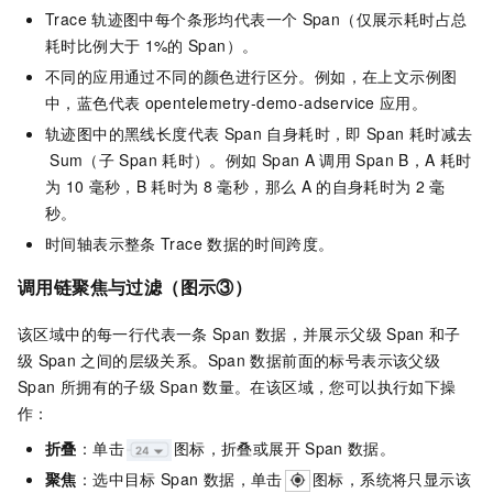
Trace
轨迹图中每个条形均代表一个
Span（仅展示耗时占总
耗时比例大于
1%的
Span）。
不同的应用通过不同的颜色进行区分。例如，在上文示例图
中，蓝色代表
opentelemetry-demo-adservice
应用。
轨迹图中的黑线长度代表
Span
自身耗时，即
Span
耗时减去
Sum（子
Span
耗时）。例如
Span A
调用
Span B，A
耗时
为
10
毫秒，B
耗时为
8
毫秒，那么
A
的自身耗时为
2
毫
秒。
时间轴表示整条
Trace
数据的时间跨度。
调用链聚焦与过滤（图示③）
该区域中的每一行代表一条
Span
数据，并展示父级
Span
和子
级
Span
之间的层级关系。Span
数据前面的标号表示该父级
Span
所拥有的子级
Span
数量。在该区域，您可以执行如下操
作：
折叠
：单击
图标，折叠或展开
Span
数据。
聚焦
：选中目标
Span
数据，单击
图标，系统将只显示该