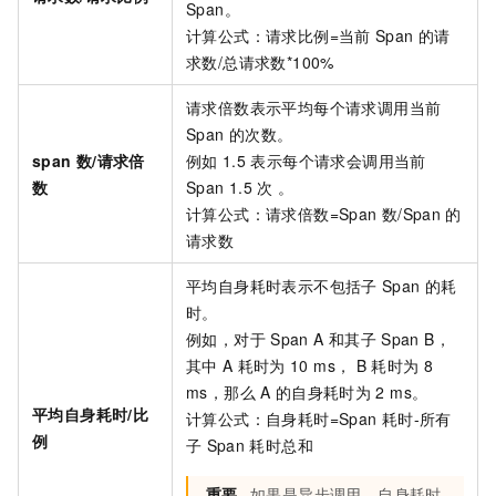
Span。
计算公式：请求比例=当前
Span
的请
求数/总请求数*100%
请求倍数表示平均每个请求调用当前
Span
的次数。
span
数/请求倍
例如
1.5
表示每个请求会调用当前
数
Span 1.5
次 。
计算公式：请求倍数=Span
数/Span
的
请求数
平均自身耗时表示不包括子
Span
的耗
时。
例如，对于
Span A
和其子
Span B，
其中
A
耗时为
10 ms， B
耗时为
8
ms，那么
A
的自身耗时为
2 ms。
平均自身耗时/比
计算公式：自身耗时=Span
耗时-所有
例
子
Span
耗时总和
重要
如果是异步调用，自身耗时