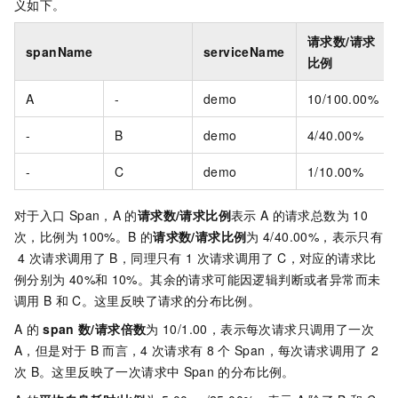
义如下。
请求数/请求
spanName
serviceName
比例
A
-
demo
10/100.00%
-
B
demo
4/40.00%
-
C
demo
1/10.00%
对于入口
Span，A
的
请求数/请求比例
表示
A
的请求总数为
10
次，比例为
100%。B
的
请求数/请求比例
为
4/40.00%，表示只有
4
次请求调用了
B，同理只有
1
次请求调用了
C，对应的请求比
例分别为
40%和
10%。其余的请求可能因逻辑判断或者异常而未
调用
B
和
C。这里反映了请求的分布比例。
A
的
span
数/请求倍数
为
10/1.00，表示每次请求只调用了一次
A，但是对于
B
而言，4
次请求有
8
个
Span，每次请求调用了
2
次
B。这里反映了一次请求中
Span
的分布比例。