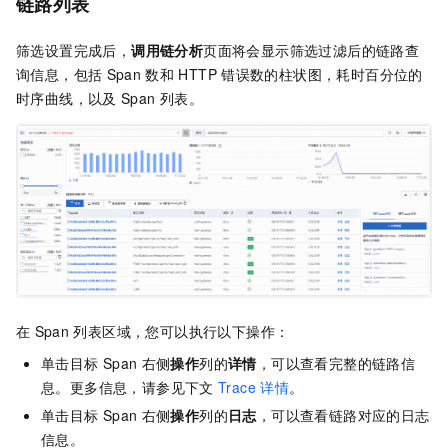
链路列表
筛选设置完成后，
调用链分析
页面将会显示筛选过滤后的链路查
询信息，包括
Span
数和
HTTP
错误数的柱状图，耗时百分位的
时序曲线，以及
Span
列表。
在
Span
列表区域，您可以执行以下操作：
单击目标
Span
右侧
操作
列的
详情
，可以查看完整的链路信
息。更多信息，请参见下文
Trace
详情
。
单击目标
Span
右侧
操作
列的
日志
，可以查看链路对应的日志
信息。