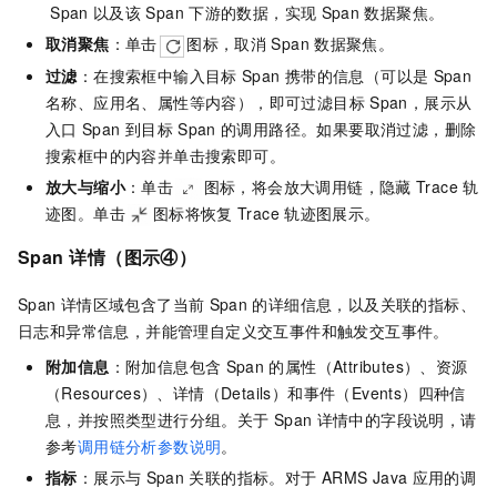
Span
以及该
Span
下游的数据，实现
Span
数据聚焦。
取消聚焦
：单击
图标，取消
Span
数据聚焦。
过滤
：在搜索框中输入目标
Span
携带的信息（可以是
Span
名称、应用名、属性等内容），即可过滤目标
Span，展示从
入口
Span
到目标
Span
的调用路径。如果要取消过滤，删除
搜索框中的内容并单击搜索即可。
放大与缩小
：单击
图标，将会放大调用链，隐藏
Trace
轨
迹图。单击
图标将恢复
Trace
轨迹图展示。
Span
详情
（图示④）
Span
详情区域包含了当前
Span
的详细信息，以及关联的指标、
日志和异常信息，并能管理自定义交互事件和触发交互事件。
附加信息
：附加信息包含
Span
的属性（Attributes）、资源
（Resources）、详情（Details）和事件（Events）四种信
息，并按照类型进行分组。关于
Span
详情中的字段说明，请
参考
调用链分析参数说明
。
指标
：展示与
Span
关联的指标。对于
ARMS Java
应用的调