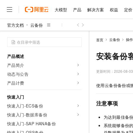
大模型
产品
解决方案
权益
定价
官方文档
云备份
大模型
产品
解决方案
权益
定价
云市场
伙伴
服务
了解阿里云
精选产品
精选解决方案
普惠上云
产品定价
精选商城
成为销售伙伴
售前咨询
为什么选择阿里云
千问AI平台
云备份
操作
首页
了解云产品的定价详情
大模型服务平台百炼
睿译宝，AI翻译排版一
普惠上云 官方力荐
分销伙伴
在线服务
网站建设
什么是云计算
大
大模型服务与应用平台
上传文档即自动完成翻译和
云服务器38元/年起，超
安装备份
产品概述
咨询伙伴
多端小程序
技术领先
云上成本管理
售后服务
千问大模型
GLM-5.2：长任务时代
官方推荐返现计划
大模型
产品简介
大模型
精选产品
精选解决方案
Salesforce 国际版订阅
稳定可靠
管理和优化成本
多元化、高性能、安全可靠
推荐新用户得奖励，单订单
更新时间：
2026-08-03
销售伙伴合作计划
动态与公告
自助服务
友盟天域
安全合规
人工智能与机器学习
AI
文本生成
无影云电脑
Hermes Agent，打造
云工开物
产品计费
使用
云备份
备份或
无影生态合作计划
在线服务
观测云
分析师报告
随时随地安全接入的云上超
自主进化，持久记忆，越用
高校专属算力普惠，学生认
计算
互联网应用开发
Qwen3.8-Max
HOT
Salesforce On Alibaba C
工单服务
快速入门
智能体时代全能旗舰模型
Tuya 物联网平台阿里云
研究报告与白皮书
云解析DNS
快速拥有专属 OpenClaw
Consulting Partner 合
注意事项
大数据
容器
快速入门-ECS备份
免费试用
短信专区
蓝凌 OA
Qwen3.7-Plus
AI 大模型销售与服务生
快速入门-数据库备份
现代化应用
存储
天池大赛
为达到最佳备
能看、能想、能动手的多模
云原生大数据计算服务 Max
解决方案免费试用 新老
电子合同
快速入门-SAP HANA备份
系统能够备份
面向分析的企业级SaaS模
最高领取价值200元试用
安全
网络与CDN
AI 算法大赛
Qwen3-VL-Plus
畅捷通
快速入门-OSS备份
总数据量为
8