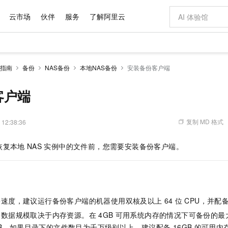
云市场
伙伴
服务
了解阿里云
AI 特惠
数据与 API
成为产品伙伴
企业增值服务
最佳实践
价格计算器
AI 场景体
基础软件
产品伙伴合
阿里云认证
市场活动
配置报价
大模型
指南
备份
NAS备份
本地NAS备份
安装备份客户端
自助选配和估算价格
步到位
域名与网站
智启 AI 普惠权益
产品生态集成认证中心
企业支持计划
云上春晚
Qwen Audio：打造专属 AI 语音助手
千问官方 MaaS 平台，为开发者和 Agent 而生，新用户赠送 1 亿 + tokens 额度
云服务器 EC
一句话生成原生
AI Coding
阿里云Maa
2026 阿里云
为企业打
数据集
Windows
大模型认证
模型
NEW
NEW
格式还原
值低价云产品抢先购
提供智能易用的域名与建站服务
至高享 1亿+免费 tokens，加速 Al 应用落地
Qwen-Audio-3.0-Realtime 端到端实时语音角色扮演
安全可靠、弹
输入一句话想法,
智能编程，一键
客户端
产品生态伙伴
专家技术服务
云上奥运之旅
弹性计算合作
阿里云中企出
手机三要素
宝塔 Linux
全部认证
价格优势
开源旗舰模型
对象存储 OSS
即刻拥有 DeepSeek-V4-Pro
阿里云 OPC 创新助力计划
云数据库 RD
一键部署幻兽
AI 电商营销
产品生态伙伴工作台
企业增值服务台
云栖战略参考
云存储合作计
云栖大会
身份实名认证
CentOS
训练营
推动算力普惠，释放技术红利
的大模型服务
最高返9万
真正可用的 1M 上下文,一次完成代码全链路开发
轻松解锁专属 DeepSeek-V4-Pro
至高百万元 Token 补贴，加速一人公司成长
稳定、安全、高性价比、高性能的云存储服务
一键购买专属
从图文生成到
复制 MD 格式
 12:38:36
云上的中国
数据库合作计
活动全景
短信
Docker
图片和
自进化智能体
人工智能平台 PAI
5 分钟轻松部署专属 QwenPaw
Token Plan 模型订阅计划
Qoder
高效搭建 AI
AI 广告创作
企业成长
大模型
NEW
HOT
信息公告
恢复本地
NAS
实例中的文件前，您需要安装备份客户端。
看见新力量
云网络合作计
OCR 文字识别
JAVA
级电脑
越聪明
证享300元代金券
一站式AI开发、训练和推理服务
Qwen3.8-Max 首发尝鲜，限时加量 10 倍，夜间低至2折
从聊天伙伴进化为能主动干活的本地数字员工
面向真实软件
图文、视频一
Kimi-K3
HappyHors
NEW
魔搭 Mode
loud
服务实践
官网公告
Kimi 最新旗舰模型，长程编程与推理利器
让文字生成流
金融模力时刻
Salesforce O
版
发票查验
全能环境
Qoder CN
Claude Code + GStack 打造工程团队
千问办公，限时限量积分加倍
云原生数据库 P
低代码高效构
AI 建站
NEW
作计划
计划
创新中心
魔搭 ModelSc
健康状态
让AI从“聊天伙伴”进化为能干活的“数字员工”
覆盖公网/内网、递归/权威、移动APP等全场景解析服务
安装技能 GStack，拥有专属 AI 工程团队
你的AI工作搭子，覆盖日常办公高频场景
基于千问大模型等，支持代码智能生成、研发智能问答
0 代码专业建
客户案例
天气预报查询
操作系统
Deepseek-v4-pro
HappyHors
态合作计划
份速度，建议运行备份客户端的机器使用双核及以上
64
位
CPU，并配
态智能体模型
旗舰 MoE 大模型，百万上下文与顶尖推理能力
图生视频，流
Compute
同享
容器服务 Kubernetes 版 ACK
万小智 AI 建站低至 15元/月
云防火墙
AI 短剧/漫剧
快递物流查询
WordPress
成为服务伙
高校合作
的数据规模取决于内存资源。在
4GB
可用系统内存的情况下可备份的最
式云数据仓库
点，立即开启云上创新
提供一站式管理容器应用的 K8s 服务
送.CN域名，送备案服务码
云原生的云上
AI助力短剧
GLM-5.2
Wan2.7-T
Ubuntu
TB。如果目录下的文件数目为千万级别以上，建议配备
16GB
的可用内