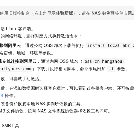
使用旧版控制台（右上角显示
体验新版
），请在
NAS
实例
页签单击
添
激活
Linux
客户端。
在的网络环境，选择对应方式执行激活命令：
接到阿里云
：通过公网 OSS 域名下载并执行
install-local-hbr-
端密钥、地域、环境等参数。
 或专线连接到阿里云
：通过内网 OSS 域名（
oss-cn-hangzhou-
）下载并执行相同脚本，命令末尾附加
参数。
.aliyuncs.com
-i
失败，可尝试手动激活。
成后，在添加数据源时选择客户端时，可以看到该备份客户端。还可按
端组
操作。
安装备份和恢复本地
NAS
实例所依赖的工具。
MB
文件协议，按照
NAS
文件系统协议选择依赖工具即可。
SMB工具