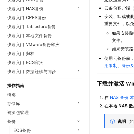
AI 产品 免费试用
网络
安全
云开发大赛
云备份客户端（
快速入门-NAS备份
Tableau 订阅
1亿+ 大模型 tokens 和 
安装、卸载或
快速入门-CPFS备份
可观测
入门学习赛
中间件
AI空中课堂在线直播课
140+云产品 免费试用
重要文件，以
大模型服务
快速入门-Tablestore备份
上云与迁云
产品新客免费试用，最长1
数据库
如果安装路
快速入门-本地文件备份
生态解决方案
千问AI平台-Token Plan
文件。
企业出海
大模型ACA认证体验
大数据计算
快速入门-VMware备份容灾
如果安装路
助力企业全员 AI 认知与能
行业生态解决方案
快速入门-归档
政企业务
媒体服务
千问AI平台-模型体验
使用云备份前
开发者生态解决方案
快速入门-ECS容灾
在线体验全尺寸、多种模态
用限制
、
备份
企业服务与云通信
快速入门-数据迁移与同步
AI 开发和 AI 应用解决
Happy 系列大模型
域名与网站
下载并激活
Wi
操作指南
终端用户计算
概览
在
NAS
备份-
存储库
Serverless
大模型解决方案
在
本地
NAS
数
资源包管理
开发工具
快速部署 Dify，高效搭建 
备份
说明
如
迁移与运维管理
ECS备份