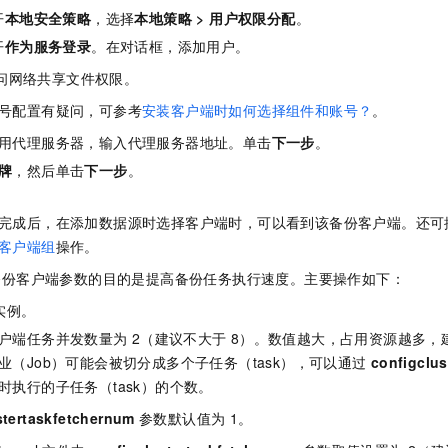
开
本地安全策略
，选择
本地策略
>
用户权限分配
。
开
作为服务登录
。在对话框，添加用户。
问网络共享文件权限。
号配置有疑问，可参考
安装客户端时如何选择组件和账号？
。
用代理服务器，输入代理服务器地址。单击
下一步
。
牌
，然后单击
下一步
。
完成后，在添加数据源时选择客户端时，可以看到该备份客户端。还可
客户端组
操作。
备份客户端参数的目的是提高备份任务执行速度。主要操作如下：
实例。
户端任务并发数量为
2（建议不大于
8）。数值越大，占用资源越多，
业（Job）可能会被切分成多个子任务（task），可以通过
configclu
时执行的子任务（task）的个数。
stertaskfetchernum
参数默认值为
1。