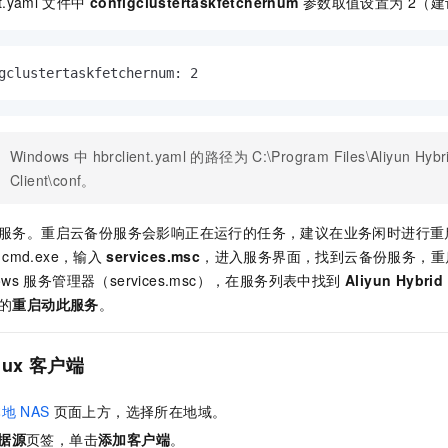
t.yaml
文件中
configclustertaskfetchernum
参数取值设置为
2（
gclustertaskfetchernum: 2
Windows
中
hbrclient.yaml
的路径为
C:\Program Files\Aliyun Hybr
Client\conf
。
服务。重启云备份服务会影响正在运行的任务，建议在业务闲时进行重
cmd.exe，输入
services.msc
，进入服务界面，找到云备份服务，重
dows 服务管理器（services.msc），在服务列表中找到
Aliyun Hybrid
的
重启动此服务
。
nux
客户端
本地
NAS
页面上方，选择所在地域。
据源
页签，单击
添加客户端
。