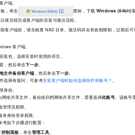
客户端。
一个 AI 助手
即刻拥有 DeepSeek-R1 满血版
超强辅助，Bol
在企业官网、通讯软件中为客户提供 AI 客服
多种方案随心选，轻松解锁专属 DeepSeek
面板，单击
图标，下载
Windows (64bit)
，以便后续完成客户端的安装与激活流程。
除客户端前，请先检查 NAS 目录。激活码存在有效期限制，过期后可
ndows
客户端。
安装包，选择安装时使用的语言。
置，然后单击
下一步
。
地文件备份客户端
，然后单击
下一步
。
件选择有疑问，可参考
安装客户端时如何选择组件和账号？
。
录身份。
为网络共享文件，备份或归档网络共享文件，需要选择
此账号
。该账号
地管理员权限。
服务身份登录权限。
参考如下步骤进行配置：
开
控制面板
，单击
管理工具
。