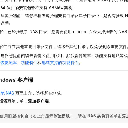
服务生态伙伴
视觉 Coding、空间感知、多模态思考等全面升级
1M上下文，专为长程任务能力而生
云工开物
企业应用
Night Plan 支持 Qwen 3.8-Max
AI 办公
NEW
64
位）的安装包暂不支持
ARM64
架构。
Red Hat
30+ 款产品免费体验
夜间 5 折，Qwen/Meoo/TokenPlan 客户专享
AI智能应用
科研合作
删除客户端前，请仔细检查客户端安装目录及其子目录中，是否有挂载
N
ERP
堂（旗舰版）
SUSE
智能客服
免误删。
AI 应用构建
大模型原生
CRM
2个月
自动承接线索
径中已经挂载了
NAS
目录，您需要使用
umount
命令去掉挂载的
NAS
建站小程序
Qoder
大模型服务平台百炼-应用模版
OA 办公系统
HOT
NEW
面向真实软件
个人版上线、团队版降价；千问3.8-Max首发发尝鲜
丰富多元化的应用模版和解决方案
径中存在其他重要目录及文件，请移至其他目录，以免误删除重要文件
力提升
财税管理
模板建站
万有无界
大模型服务平台百炼-智能体
，建议您提前阅读云备份的使用限制、默认备份速率、功能支持地域等
400电话
定制建站
的模型效果
灵活可视化地构建企业级 Agent
及恢复速率
、
功能特性
和
地域支持的功能特性
。
方案
广告营销
模板小程序
秒悟
人工智能平台 PAI
定制小程序
云端极速 AI 
ndows
客户端
新一代 AI 视频生成模型，深度适配广告营销等场景
AI Native 的算法工程平台，一站式完成建模、训练、推理服务部署
APP 开发
本地
NAS
页面上方，选择所在地域。
建站系统
据源
页签，单击
添加客户端
。
AI 应用
10分钟微调：让0.6B模型媲美235B模型
多模态数据信
使用旧版控制台（右上角显示
体验新版
），请在
NAS
实例
页签单击
添
依托云原生高可用架构,实现Dify私有化部署
用1%尺寸在特定领域达到大模型90%以上效果