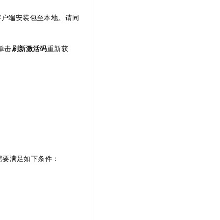
t.diy 一步搞定创意建站
构建大模型应用的安全防护体系
通过自然语言交互简化开发流程,全栈开发支持
通过阿里云安全产品对 AI 应用进行安全防护
客户端安装包至本地。请同
单击
刷新激活码
重新获
需要满足如下条件：