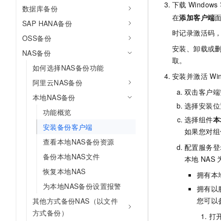
下载
Windows
10 分钟在聊天系统中增加
数据库备份
专有云
在
添加客户端
SAP HANA备份
时记录激活码
OSS备份
安装、卸载或删
NAS备份
取。
如何选择NAS备份功能
安装并激活
Wi
阿里云NAS备份
双击客户端
本地NAS备份
选择安装位
功能概览
选择组件
本
安装备份客户端
如果您对组
查看本地NAS备份资源
配置服务登
备份本地NAS文件
本地
NAS
恢复本地NAS
拥有本
为本地NAS备份设置报警
拥有以
您可以
其他方式备份NAS（以文件
方式备份）
打