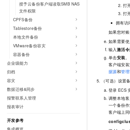
授予云备份客户端读取SMB NAS
打
文件权限
打
CPFS备份
拥有访
Tablestore备份
如果您对账
本地文件备份
如果需要使
VMware备份容灾
输入
激活令
容器备份
单击
安装
。
企业级能力
客户端安装
据源
和
管理
归档
容灾
（可选）设置
数据迁移&同步
登录
ECS
报警联系人管理
调整本地客
一个备份作
报表审计
客户端上同
开发参考
configclu
集成概览