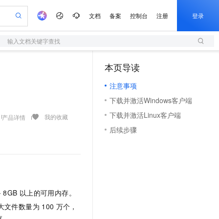
文档
备案
控制台
注册
登录
输入文档关键字查找
验
作计划
器
AI 活动
专业服务
服务伙伴合作计划
开发者社区
加入我们
服务平台百炼
阿里云 OPC 创新助力计划
本页导读
（1）
一站式生成采购清单，支持单品或批量购买
S
可编辑精美 PPT 文稿
S产品伙伴计划（繁花）
峰会
造的大模型服务与应用开发平台
轻量应用服务器
Agency Agents：拥有专属领域专家
AI 生产力先锋
Al MaaS 服务伙伴赋能合作
域名
博文
Careers
至高可申请百万元
注意事项
性可伸缩的云计算服务
 轻松生成专业的 PPT
开启高性价比 AI 编程新体验
先锋实践拓展 AI 生产力的边界
快速构建应用程序和网站，即刻迈出上云第一步
多领域专家智能体,一键组建 AI 虚拟交付团队
Token 补贴，五大权
计划
海大会
伙伴信用分合作计划
商标
问答
社会招聘
下载并激活Windows客户端
益加速 OPC 成功
S
帕鲁游戏服务器
数字证书管理服务（原SSL证书）
HappyHorse 打造一站式影视创作平台
飞天发布时刻
HOT
划
备案
电子书
校园招聘
下载并激活Linux客户端
联机服务器，轻松开启游戏
视频创作，一键激活电商全链路生产力
全托管，含MySQL、PostgreSQL、SQL Server、MariaDB多引擎
实现全站HTTPS，呈现可信的WEB访问
所见，即是所愿
可视化编排打通从文字构思到成片全链路闭环
我的收藏
产品详情
更多支持
划
公司注册
镜像站
后续步骤
视频生成
语音识别与合成
 智能体与工作流应用
短信服务
漫剧工坊：一站式动画创作平台
AI 实训营
合作伙伴培训与认证
划
上云迁移
的智能体编程平台
站生成，高效打造优质广告素材
通过阿里云百炼高效搭建AI应用,助力高效开发
快速生产连贯的高质量长漫剧
从基础到进阶，Agent 创客手把手教你
国内短信简单易用，安全可靠，秒级触达，全球覆盖200+国家和地区。
e-1.1-T2V
Qwen3-TTS-Flash
lScope
我要反馈
查询合作伙伴
畅细腻的高质量视频
离线语音合成大模型，多语言方言自适应，低延迟高稳定
n Alibaba Cloud ISV 合作
代维服务
olarDB
建企业门户网站
大数据开发治理平台 DataWorks
10 分钟搭建微信、支付宝小程序
创新加速
ope
登录合作伙伴管理后台
我要建议
站，无忧落地极速上线
以可视化方式快速构建移动和 PC 门户网站
100%兼容MySQL、PostgreSQL，兼容Oracle，支持集中和分布式
高效部署网站，快速应用到小程序
Data Agent 驱动的一站式 Data+AI 开发治理平台
e-1.1-I2V
Cosyvoice-V3-Flash
安全
备
8GB
以上的可用内存。
畅自然，细节丰富
高表现力语音合成大模型，语音克隆听感自然
我要投诉
上云场景组合购
伴
大文件数量为
100
万个，
边界网络安全防护产品
漫剧创作，剧本、分镜、视频高效生成
覆盖90%+业务场景，专享组合折扣价
2V
VPN
Fun-ASR
存。