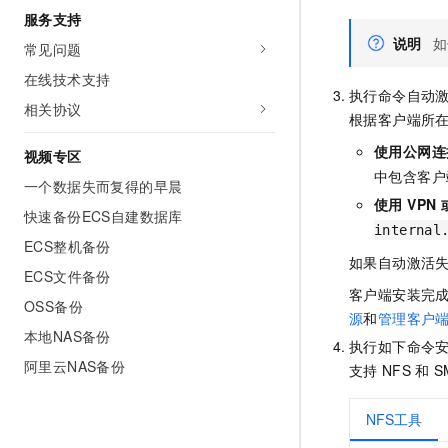
服务支持
说明
如
常见问题
在线技术支持
执行命令自动
相关协议
根据客户端所
使用公网连
视频专区
中包含客户
一个数据失而复得的早晨
使用 VPN
快速备份ECS自建数据库
internal
ECS整机备份
如果自动激活
ECS文件备份
客户端安装完
OSS备份
源
和
管理客户
本地NAS备份
执行如下命令
阿里云NAS备份
支持
NFS
和
S
NFS工具