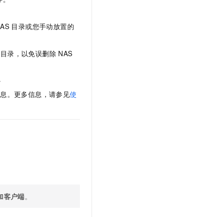
文戏情感细腻自然，动作戏激烈拳拳到肉，实现更强表演能力
支持中英文自由切换，具备更强的噪声鲁棒性
云聚AI 严选权益
SSL 证书
，一键激活高效办公新体验
精选AI产品，从模型到应用全链提效
AS
目录或您手动放置的
堡垒机
AI 用量加速计划
应用
防火墙
、识别商机，让客服更高效、服务更出色。
新老同享，达量后返
目录，以免误删除
NAS
千问办公
主机安全
NEW
的智能体编程平台
一站式AI生产力平台
。
AI 应用及服务市场
伶鹊
信息。更多信息，请参见
使
企业级人与Agent协作平台，接入和调度多个数字员工
智能客服平台，对话机器人、对话分析、智能外呼
AI 应用
大模型服务平台百炼 - 全妙
大模型
应用创作平台
多模态内容创作工具，已接入 DeepSeek
自然语言处理
数据标注
机器学习
息提取
与 AI 智能体进行实时音视频通话
加客户端
。
从文本、图片、视频中提取结构化的属性信息
构建支持视频理解的 AI 音视频实时通话应用