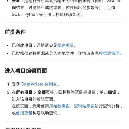
变量
：是运行分析单元后输出的结果的集合（例如，SQL
查
询结果、过滤器生成的结果、控件输出的参数等），可供
SQL、Python
等引用，构建联动查询。
前提条件
已创建项目，详情请参见
创建项目
。
已按需创建数据源或导入本地文件，详情请参见
数据源管理
。
进入项目编辑页面
登录
DataV-Note
控制台
。
在
所有项目
>
全部
页签，鼠标悬停至目标项目，单击
编辑
，
进入该项目的编辑页面。
在该页面，您可使用
原始数据集
、
查询结果集
进行查询分析，
或
使用变量
构建联动查询。