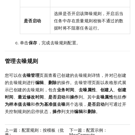
选择是否开启该降噪规则，开启后当
是否启动
任务中存在质量规则校验不通过的数
据时将不阻塞任务运行。
单击
保存
，完成去噪规则配置。
管理去噪规则
您可以在
去噪管理
页面查看已创建的去噪规则详情，并对已创建
的去噪规则进行
编辑
、
删除
的操作。去噪管理页面以表格形式展
示已创建的去噪规则，包含
业务时间
、
去噪属性
、
创建人
、
创建
时间
、
最近修改时间
、
是否启动
和
操作
列。其中
去噪属性
包括
作
为样本值去噪
和
作为基准值去噪
两个选项，
是否启动
列可通过开
关控制规则的启停状态，
操作
列支持
编辑
和
删除
。
上一篇：
配置规则：按模板（批
下一篇：
配置示例：
量）
MaxCompute