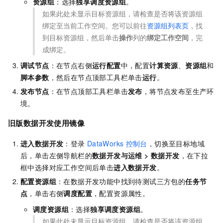
资源组
：选择
独享调度资源组
。
如果此处未显示目标资源组，请检查是否将该资源组
绑定至当前工作空间。您可以前往
资源组列表页
，找
到目标资源组，然后单击
操作
列的
绑定工作空间
，完
成绑定。
调试节点
：在节点右侧
运行配置
中，配置
计算资源
、
资源组
和
脚本参数
，然后在节点顶部工具栏单击
运行
。
发布节点
：在节点顶部工具栏单击
发布
，将节点发布至生产环
境。
旧版数据开发使用镜像
进入数据开发
：登录
DataWorks
控制台
，切换至目标地域
后，单击左侧导航栏的
数据开发与运维
>
数据开发
，在下拉
框中选择对应工作空间后单击
进入数据开发
。
配置资源组
：在数据开发功能中找到待测试三方包的
任务节
点
，单击右侧
调度配置
，配置资源属性。
调度资源组
：选择
独享调度资源组
。
如果此处未显示目标资源组，请检查是否将该资源组