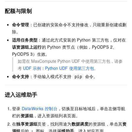
配额与限制
命令管理
：已创建的安装命令不支持修改，只能重新创建或删
除。
适用任务类型
：通过此方式安装的 Python 第三方包，仅对在
该资源组上运行
的
Python
类节点（例如，PyODPS 2、
PyODPS 3）生效。
如需在
MaxCompute Python UDF
中使用第三方包，请参
考
UDF
示例：Python UDF
使用第三方包
。
命令支持
：手动输入模式不支持
命令。
pip
进入运维助手
登录
DataWorks
控制台
，切换至目标地域后，单击左侧导航
栏的
资源组
，进入资源组列表页面。
在
独享资源组
页签，找到用途为
数据调度
的资源组，单击其
资
源组
后的
图标，选择
运维助手
，进入对应页面。