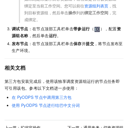
绑定至当前工作空间。您可以前往
资源组列表页
，找
到目标资源组，然后单击
操作
列的
绑定工作空间
，完
成绑定。
调试节点
：在节点顶部工具栏单击
带参运行
（
），配置
资
源组名称
，然后单击
运行
。
发布节点
：在节点顶部工具栏单击
保存
并
提交
，将节点发布至
生产环境。
相关文档
第三方包安装完成后，使用该独享调度资源组运行的节点任务即
可引用该包。参考以下文档进一步使用：
在
PyODPS
节点中调用第三方包
使用
PyODPS
节点进行结巴中文分词
上一篇：
扩缩容操作
下一篇：
通用参考：切换资源组