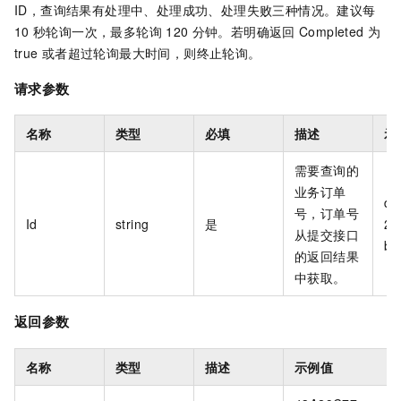
ID，查询结果有处理中、处理成功、处理失败三种情况。建议每
10
秒轮询一次，最多轮询
120
分钟。若明确返回
Completed
为
true
或者超过轮询最大时间，则终止轮询。
请求参数
名称
类型
必填
描述
示
需要查询的
业务订单
do
号，订单号
Id
string
是
20
从提交接口
b1
的返回结果
中获取。
返回参数
名称
类型
描述
示例值