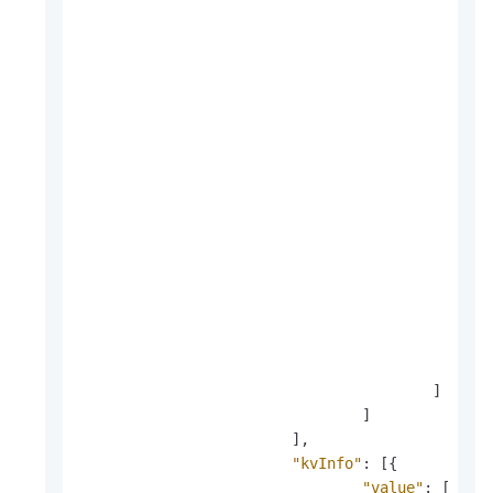
]
]
]
,
"kvInfo"
:
[
{
"value"
:
[