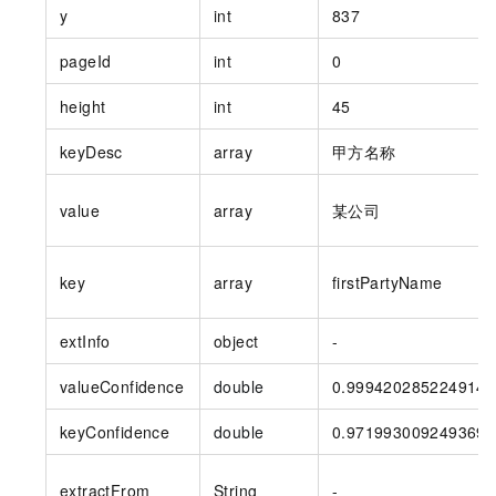
y
int
837
pageId
int
0
height
int
45
keyDesc
array
甲方名称
value
array
某公司
key
array
firstPartyName
extInfo
object
-
valueConfidence
double
0.9994202852249146
keyConfidence
double
0.9719930092493693
extractFrom
String
-