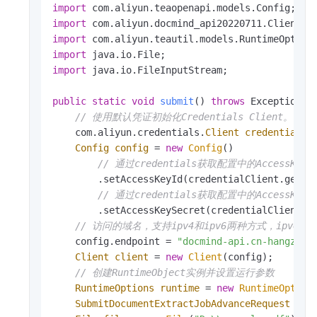
import
import
import
import
import
 java.io.FileInputStream;

public
static
void
submit
()
throws
 Exception {

// 使用默认凭证初始化Credentials Client。
    com.aliyun.credentials.
Client
credentialCl
Config
config
=
new
Config
()

// 通过credentials获取配置中的AccessKey 
        .setAccessKeyId(credentialClient.getAcc
// 通过credentials获取配置中的AccessKey S
        .setAccessKeySecret(credentialClient.ge
// 访问的域名，支持ipv4和ipv6两种方式，ipv6请使用docm
    config.endpoint = 
"docmind-api.cn-hangzhou
Client
client
=
new
Client
(config);

// 创建RuntimeObject实例并设置运行参数
RuntimeOptions
runtime
=
new
RuntimeOption
SubmitDocumentExtractJobAdvanceRequest
adv