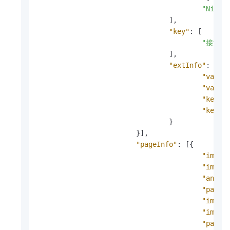
"Ningb
]
,
"key"
:
[
"接货地
]
,
"extInfo"
:
{
"value
"value
"keyCo
"keyLa
}
}
]
,
"pageInfo"
:
[
{
"image
"image
"angle
"pageI
"image
"image
"pageI