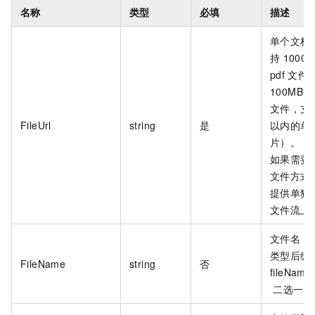
名称
类型
必填
描述
单个文档
持
1000
pdf
文件
100MB
文件，支
FileUrl
string
是
以内的单
片）。
如果需要
文件方式，
提供单独
文件流上
文件名，
类型后缀
FileName
string
否
fileName
二选一。