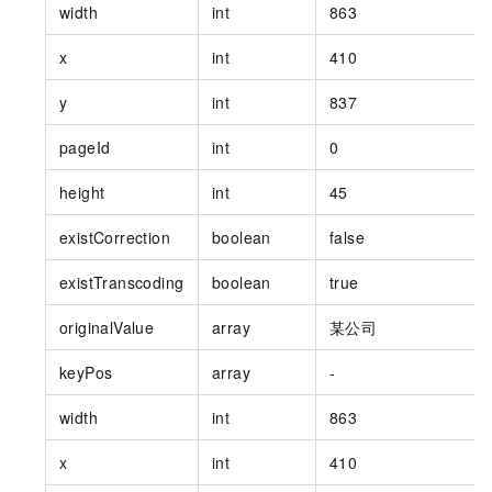
width
int
863
x
int
410
y
int
837
pageId
int
0
height
int
45
existCorrection
boolean
false
existTranscoding
boolean
true
originalValue
array
某公司
keyPos
array
-
width
int
863
x
int
410