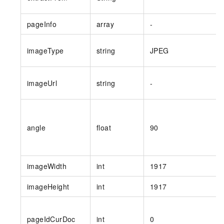
pageInfo
array
-
imageType
string
JPEG
imageUrl
string
-
angle
float
90
imageWidth
int
1917
imageHeight
int
1917
pageIdCurDoc
int
0