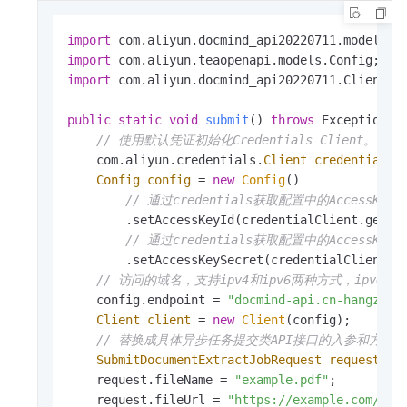
import
import
import
 com.aliyun.docmind_api20220711.Client;

public
static
void
submit
()
throws
 Exception {

// 使用默认凭证初始化Credentials Client。
    com.aliyun.credentials.
Client
credentialCl
Config
config
=
new
Config
()

// 通过credentials获取配置中的AccessKey 
        .setAccessKeyId(credentialClient.getAcc
// 通过credentials获取配置中的AccessKey S
        .setAccessKeySecret(credentialClient.ge
// 访问的域名，支持ipv4和ipv6两种方式，ipv6请使用docm
    config.endpoint = 
"docmind-api.cn-hangzhou
Client
client
=
new
Client
(config);

// 替换成具体异步任务提交类API接口的入参和方法
SubmitDocumentExtractJobRequest
request
=
    request.fileName = 
"example.pdf"
;

    request.fileUrl = 
"https://example.com/exa