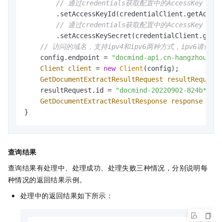
// 通过credentials获取配置中的AccessKey ID
        .setAccessKeyId(credentialClient.getAccess
// 通过credentials获取配置中的AccessKey Secr
        .setAccessKeySecret(credentialClient.getAc
// 访问的域名，支持ipv4和ipv6两种方式，ipv6请使用docmind
    config.endpoint = 
"docmind-api.cn-hangzhou.al
Client
client
=
new
Client
(config);

GetDocumentExtractResultRequest
resultRequest
    resultRequest.id = 
"docmind-20220902-824b****
GetDocumentExtractResultResponse
response
=
 c
}
查询结果
查询结果有处理中、处理成功、处理失败三种情况，分别说明每
种情况的返回结果示例。
处理中的返回结果如下所示：