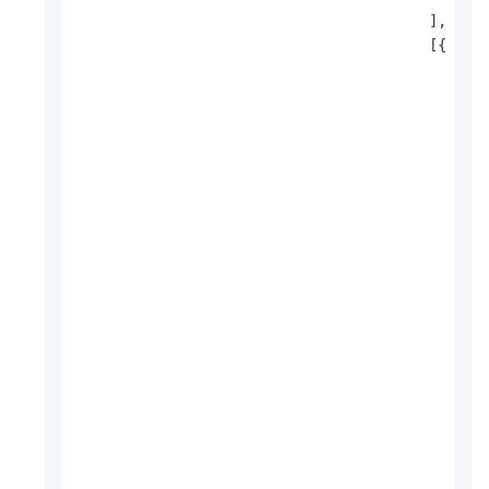
]
,
[
{