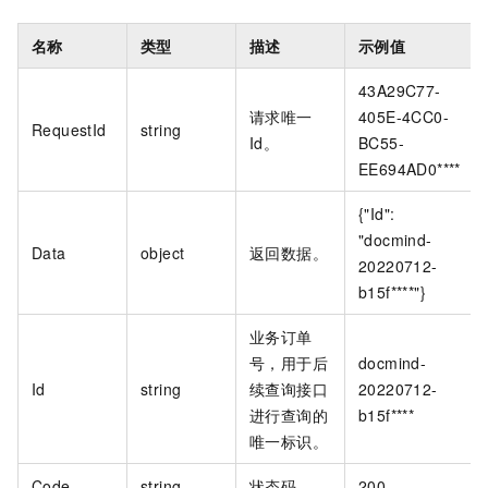
名称
类型
描述
示例值
43A29C77-
请求唯一
405E-4CC0-
RequestId
string
Id。
BC55-
EE694AD0****
{"Id":
"docmind-
Data
object
返回数据。
20220712-
b15f****"}
业务订单
号，用于后
docmind-
Id
string
续查询接口
20220712-
进行查询的
b15f****
唯一标识。
Code
string
状态码。
200