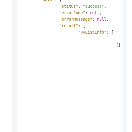
"status"
:
"success"
,
"errorCode"
:
null
,
"errorMessage"
:
null
,
"result"
:
{
"kvListInfo"
:
[
[
[
{