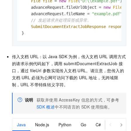
File
file
=
new
File
(
"D:\\example.pdf"
);

    advanceRequest.fileUrlObject = 
new
FileInp
    advanceRequest.fileName = 
"example.pdf"
;

// 发起请求并处理应答或异常。
SubmitDocumentExtractJobResponse
response
}
传入文档
URL：以
Java SDK
为例，传入文档
URL
调用方式
的请求示例代码如下，调用
submitDocumentExtractJob
接
口，通过
fileUrl
参数实现传入文档
URL。请注意，您传入的
文档
URL
必须为公网可访问下载的
URL
地址，无跨域限
制，URL
不带特殊转义字符。
说明
获取并使用
AccessKey
信息的方式，可参考
SDK
概述
中不同语言的
SDK
使用指南。
Java
Node.js
Python
Go
C#
PHP