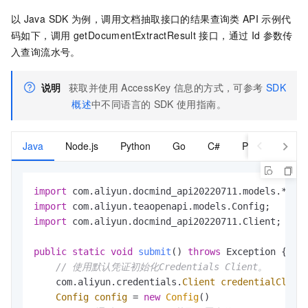
以
Java SDK
为例，调用文档抽取接口的结果查询类
API
示例代
码如下，调用
getDocumentExtractResult
接口，通过
Id
参数传
入查询流水号。
说明
获取并使用
AccessKey
信息的方式，可参考
SDK
概述
中不同语言的
SDK
使用指南。
Java
Node.js
Python
Go
C#
PHP
import
import
import
 com.aliyun.docmind_api20220711.Client;

public
static
void
submit
()
throws
 Exception {

// 使用默认凭证初始化Credentials Client。
    com.aliyun.credentials.
Client
credentialClien
Config
config
=
new
Config
()
