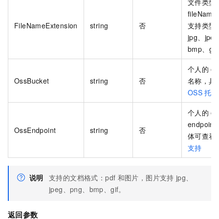
文件类型
fileName
FileNameExtension
string
否
支持类型：
jpg、jpe
bmp、gi
个人的
os
OssBucket
string
否
名称，具
OSS
托管
个人的
os
endpoint
OssEndpoint
string
否
体可查看
支持
说明
支持的文档格式：pdf
和图片，图片支持
jpg、
jpeg、png、bmp、gif。
返回参数