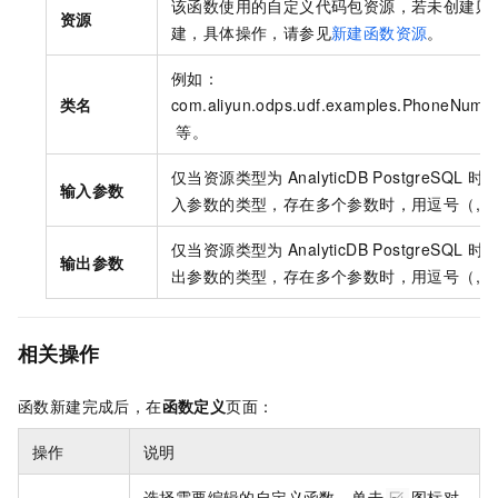
该函数使用的自定义代码包资源，若未创建则
资源
建，具体操作，请参见
新建函数资源
。
例如：
类名
com.aliyun.odps.udf.examples.PhoneNumb
等。
仅当资源类型为
AnalyticDB PostgreSQL
时
输入参数
入参数的类型，存在多个参数时，用逗号（,）
仅当资源类型为
AnalyticDB PostgreSQL
时
输出参数
出参数的类型，存在多个参数时，用逗号（,）
相关操作
函数新建完成后，在
函数定义
页面：
操作
说明
选择需要编辑的自定义函数，单击
图标对