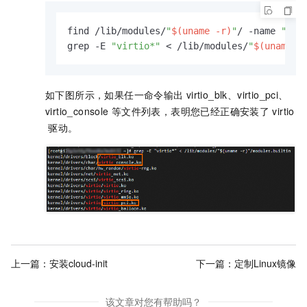
find /lib/modules/
"
$(uname -r)
"
/ -name 
"vir
grep -E 
"virtio*"
 < /lib/modules/
"
$(uname -
如下图所示，如果任一命令输出
virtio_blk、virtio_pci、
virtio_console
等文件列表，表明您已经正确安装了
virtio
驱动。
上一篇：
安装cloud-init
下一篇：
定制Linux镜像
该文章对您有帮助吗？