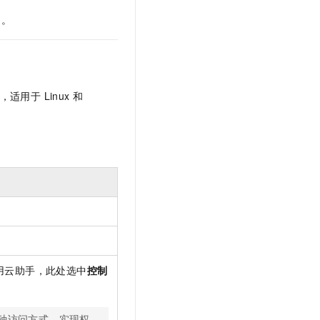
文戏情感细腻自然，动作戏激烈拳拳到肉，实现更强表演能力
支持中英文自由切换，具备更强的噪声鲁棒性
云聚AI 严选权益
SSL 证书
1
。
，一键激活高效办公新体验
精选AI产品，从模型到应用全链提效
堡垒机
AI 用量加速计划
应用
防火墙
、识别商机，让客服更高效、服务更出色。
新老同享，达量后返
千问办公
主机安全
NEW
用于 Linux 和
的智能体编程平台
一站式AI生产力平台
AI 应用及服务市场
伶鹊
企业级人与Agent协作平台，接入和调度多个数字员工
智能客服平台，对话机器人、对话分析、智能外呼
AI 应用
大模型服务平台百炼 - 全妙
大模型
应用创作平台
多模态内容创作工具，已接入 DeepSeek
自然语言处理
数据标注
机器学习
用云助手，此处选中
控制
息提取
与 AI 智能体进行实时音视频通话
从文本、图片、视频中提取结构化的属性信息
构建支持视频理解的 AI 音视频实时通话应用
种访问方式，实现权