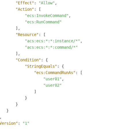
"Effect"
:
"Allow"
,
"Action"
:
[
"ecs:InvokeCommand"
,
"ecs:RunCommand"
]
,
"Resource"
:
[
"acs:ecs:*:*:instance/*"
,
"acs:ecs:*:*:command/*"
]
,
"Condition"
:
{
"StringEquals"
:
{
"ecs:CommandRunAs"
:
[
"user01"
,
"user02"
]
}
}
}
,
Version"
:
"1"