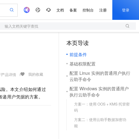
文档
备案
控制台
注册
登录
输入文档关键字查找
验
作计划
器
AI 活动
专业服务
服务伙伴合作计划
开发者社区
加入我们
服务平台百炼
阿里云 OPC 创新助力计划
本页导读
（1）
一站式生成采购清单，支持单品或批量购买
S
io：打造专属 AI 语音助手
S产品伙伴计划（繁花）
峰会
造的大模型服务与应用开发平台
轻量应用服务器
一句话生成原生可编辑精美 PPT 文稿
AI 生产力先锋
Al MaaS 服务伙伴赋能合作
域名
博文
Careers
至高可申请百万元
前提条件
性可伸缩的云计算服务
开启高性价比 AI 编程新体验
Qwen-Audio-3.0-Realtime 端到端实时语音角色扮演
输入一句话想法, 轻松生成专业的 PPT
先锋实践拓展 AI 生产力的边界
快速构建应用程序和网站，即刻迈出上云第一步
Token 补贴，五大权
计划
海大会
伙伴信用分合作计划
商标
问答
社会招聘
基础权限配置
益加速 OPC 成功
S
eek-V4-Pro
数字证书管理服务（原SSL证书）
一键部署幻兽帕鲁游戏服务器
飞天发布时刻
HOT
划
备案
电子书
校园招聘
配置 Linux 实例的普通用户执行
pSeek-V4-Pro
视频创作，一键激活电商全链路生产力
全托管，含MySQL、PostgreSQL、SQL Server、MariaDB多引擎
实现全站HTTPS，呈现可信的WEB访问
一键购买专属联机服务器，轻松开启游戏
所见，即是所愿
我的收藏
产品详情
更多支持
云助手命令
划
公司注册
镜像站
视频生成
语音识别与合成
专属 QwenPaw
短信服务
漫剧工坊：一站式动画创作平台
AI 实训营
HOT
配置 Windows 实例的普通用户
合规风险。本文介绍如何通过
合作伙伴培训与认证
划
上云迁移
的智能体编程平台
站生成，高效打造优质广告素材
从聊天伙伴进化为能主动干活的本地数字员工
快速生产连贯的高质量长漫剧
从基础到进阶，Agent 创客手把手教你
国内短信简单易用，安全可靠，秒级触达，全球覆盖200+国家和地区。
执行云助手命令
e-1.1-T2V
Qwen3-TTS-Flash
全传递用户凭据的方案。
lScope
我要反馈
查询合作伙伴
畅细腻的高质量视频
离线语音合成大模型，多语言方言自适应，低延迟高稳定
n Alibaba Cloud ISV 合作
代维服务
方案一：使用 OOS + KMS 托管密
olarDB
建企业门户网站
大数据开发治理平台 DataWorks
10 分钟搭建微信、支付宝小程序
码
创新加速
ope
登录合作伙伴管理后台
我要建议
站，无忧落地极速上线
以可视化方式快速构建移动和 PC 门户网站
100%兼容MySQL、PostgreSQL，兼容Oracle，支持集中和分布式
高效部署网站，快速应用到小程序
Data Agent 驱动的一站式 Data+AI 开发治理平台
e-1.1-I2V
Cosyvoice-V3-Flash
方案二：使用云助手数据加密功
安全
畅自然，细节丰富
高表现力语音合成大模型，语音克隆听感自然
我要投诉
上云场景组合购
能
伴
边界网络安全防护产品
漫剧创作，剧本、分镜、视频高效生成
覆盖90%+业务场景，专享组合折扣价
2V
VPN
Fun-ASR