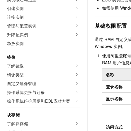
AI 产品 免费试用
网络
安全
云开发大赛
如需使用 Win
创建实例
Tableau 订阅
1亿+ 大模型 tokens 和 
连接实例
可观测
入门学习赛
中间件
AI空中课堂在线直播课
140+云产品 免费试用
大模型服务
基础权限配置
管理与配置实例
上云与迁云
产品新客免费试用，最长1
数据库
升降配实例
生态解决方案
千问AI平台-Token Plan
通过 RAM 自定义
企业出海
大模型ACA认证体验
大数据计算
释放实例
Windows 实例。
助力企业全员 AI 认知与能
行业生态解决方案
政企业务
媒体服务
使用阿里云账
千问AI平台-模型体验
镜像
开发者生态解决方案
RAM
用户信息
在线体验全尺寸、多种模态
了解镜像
企业服务与云通信
AI 开发和 AI 应用解决
Happy 系列大模型
镜像类型
名称
域名与网站
自定义镜像管理
登录名称
终端用户计算
操作系统更换与迁移
显示名称
操作系统维护周期和EOL应对方案
Serverless
大模型解决方案
开发工具
块存储
快速部署 Dify，高效搭建 
了解块存储
迁移与运维管理
访问方式