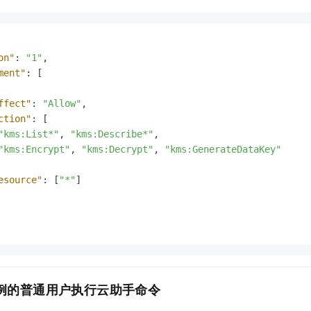
on"
:
"1"
,
ment"
:
[
ffect"
:
"Allow"
,
ction"
:
[
"kms:List*"
,
"kms:Describe*"
,
"kms:Encrypt"
,
"kms:Decrypt"
,
"kms:GenerateDataKey"
esource"
:
[
"*"
]
例
的普通用户执行云助手命令