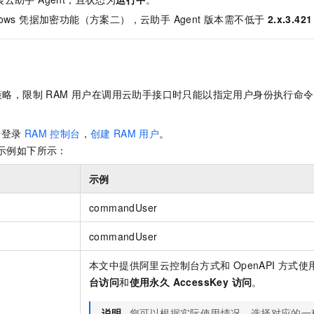
服务生态伙伴
视觉 Coding、空间感知、多模态思考等全面升级
1M上下文，专为长程任务能力而生
云工开物
企业应用
Night Plan 支持 Qwen 3.8-Max
AI 办公
NEW
dows 凭据加密功能（方案二），云助手 Agent 版本需不低于
2.x.3.42
Red Hat
30+ 款产品免费体验
夜间 5 折，Qwen/Meoo/TokenPlan 客户专享
AI智能应用
科研合作
ERP
堂（旗舰版）
SUSE
智能客服
AI 应用构建
大模型原生
CRM
2个月
自动承接线索
建站小程序
Qoder
大模型服务平台百炼-应用模版
OA 办公系统
HOT
NEW
策略，限制 RAM 用户在调用云助手接口时只能以指定用户身份执行命令，适
面向真实软件
个人版上线、团队版降价；千问3.8-Max首发发尝鲜
丰富多元化的应用模版和解决方案
力提升
财税管理
模板建站
号登录
RAM 控制台
，
创建
RAM
用户
。
万有无界
大模型服务平台百炼-智能体
400电话
定制建站
示例如下所示：
的模型效果
灵活可视化地构建企业级 Agent
方案
广告营销
模板小程序
秒悟
人工智能平台 PAI
示例
定制小程序
云端极速 AI 
新一代 AI 视频生成模型，深度适配广告营销等场景
AI Native 的算法工程平台，一站式完成建模、训练、推理服务部署
commandUser
APP 开发
commandUser
建站系统
本文中提供阿里云控制台方式和
OpenAPI
方式使
AI 应用
10分钟微调：让0.6B模型媲美235B模型
多模态数据信
台访问
和
使用永久 AccessKey 访问
。
依托云原生高可用架构,实现Dify私有化部署
用1%尺寸在特定领域达到大模型90%以上效果
说明
您可以根据实际使用情况，选择对应的一