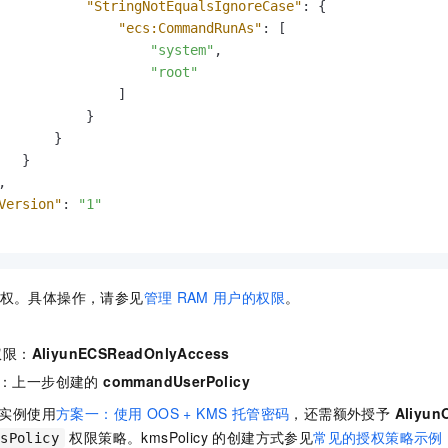
"StringNotEqualsIgnoreCase"
:
{
"ecs:CommandRunAs"
:
[
"system"
,
"root"
]
}
}
}
,
Version"
:
"1"
户授权。具体操作，请参见
管理
RAM
用户的权限
。
：
权限：
AliyunECSReadOnlyAccess
：上一步创建的
commandUserPolicy
s 实例使用
方案一：使用 OOS + KMS 托管密码
，还需额外授予
Aliyun
权限策略。kmsPolicy 的创建方式参见
常见的授权策略示例
msPolicy