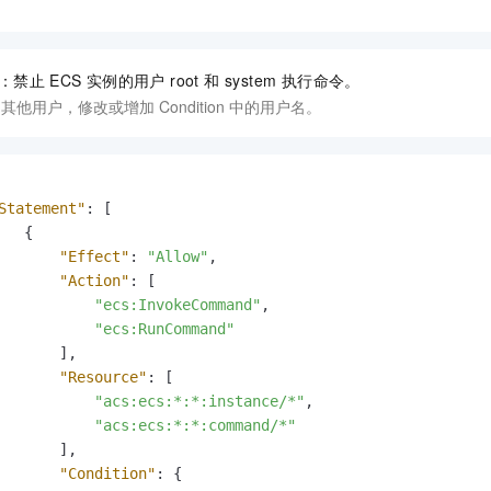
：禁止
ECS
实例的用户 root 和 system 执行命令。
其他用户，修改或增加 Condition 中的用户名。
Statement"
:
[
{
"Effect"
:
"Allow"
,
"Action"
:
[
"ecs:InvokeCommand"
,
"ecs:RunCommand"
]
,
"Resource"
:
[
"acs:ecs:*:*:instance/*"
,
"acs:ecs:*:*:command/*"
]
,
"Condition"
:
{