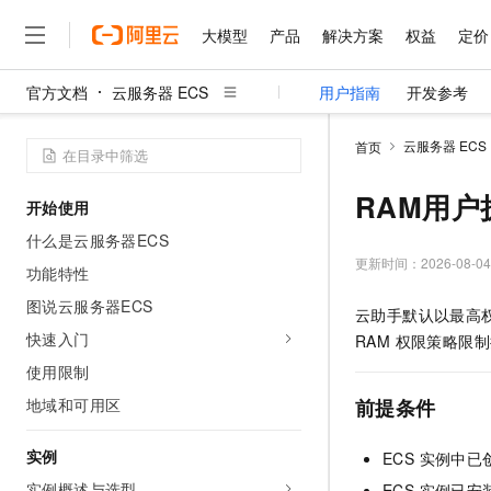
大模型
产品
解决方案
权益
定价
官方文档
云服务器 ECS
用户指南
开发参考
大模型
产品
解决方案
权益
定价
云市场
伙伴
服务
了解阿里云
精选产品
精选解决方案
普惠上云
产品定价
精选商城
成为销售伙伴
售前咨询
为什么选择阿里云
千问AI平台
云服务器 ECS
首页
了解云产品的定价详情
大模型服务平台百炼
千问办公，解锁你的工作
普惠上云 官方力荐
分销伙伴
在线服务
网站建设
什么是云计算
大
大模型服务与应用平台
企业级Agent产品，直接
云服务器38元/年起，超
RAM用
开始使用
咨询伙伴
多端小程序
技术领先
云上成本管理
售后服务
千问大模型
Agency Agents：拥
官方推荐返现计划
大模型
什么是云服务器ECS
大模型
精选产品
精选解决方案
Salesforce 国际版订阅
稳定可靠
管理和优化成本
多元化、高性能、安全可靠
推荐新用户得奖励，单订单
更新时间：
2026-08-04
销售伙伴合作计划
功能特性
自助服务
友盟天域
安全合规
人工智能与机器学习
AI
文本生成
无影云电脑
HappyHorse 打造一
云工开物
图说云服务器ECS
云助手默认以最高权限
无影生态合作计划
在线服务
观测云
分析师报告
随时随地安全接入的云上超
高校专属算力普惠，学生认
计算
互联网应用开发
快速入门
Qwen3.8-Max
RAM 权限策略限
HOT
Salesforce On Alibaba C
工单服务
智能体时代全能旗舰模型
Tuya 物联网平台阿里云
研究报告与白皮书
使用限制
云解析DNS
快速拥有专属 OpenClaw
Consulting Partner 合
大数据
容器
免费试用
短信专区
地域和可用区
前提条件
蓝凌 OA
Qwen3.7-Plus
AI 大模型销售与服务生
现代化应用
存储
天池大赛
能看、能想、能动手的多模
云原生大数据计算服务 Max
解决方案免费试用 新老
电子合同
实例
ECS 实例中
面向分析的企业级SaaS模
最高领取价值200元试用
安全
网络与CDN
AI 算法大赛
Qwen3-VL-Plus
畅捷通
实例概述与选型
ECS 实例已安