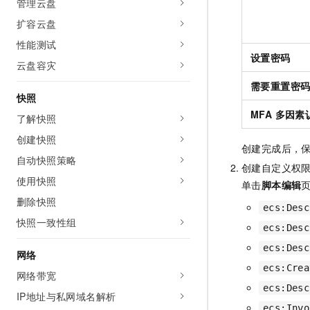
管理云盘
10 分钟在聊天系统中增加
专有云
扩容云盘
性能测试
设置密码
云盘容灾
需要重置密
快照
MFA 多因素
了解快照
创建快照
创建完成后，保存
自动快照策略
创建自定义权
使用快照
单击
脚本编辑
页
删除快照
ecs:Desc
快照一致性组
ecs:Desc
ecs:Desc
网络
ecs:Crea
网络带宽
ecs:Desc
IP地址与私网域名解析
ecs:Invo