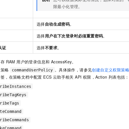
一个 AI 助手
即刻拥有 DeepSeek-R1 满血版
超强辅助，Bol
限最小化管理。
在企业官网、通讯软件中为客户提供 AI 客服
多种方案随心选，轻松解锁专属 DeepSeek
选择
自动生成密码
。
码
选择
用户在下次登录时必须重置密码
。
认证
选择
不要求
。
 RAM 用户的登录信息和 AccessKey。
限策略
。具体操作，请参见
创建自定义权限策
commandUserPolicy
签，在策略文档中配置 ECS 云助手相关 API 权限，Action 列表包括
ribeInstances
ribeTagKeys
ribeTags
teCommand
ribeCommands
keCommand