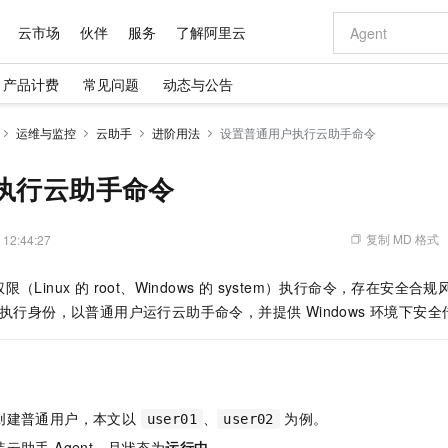
云市场
伙伴
服务
了解阿里云
产品计费
常见问题
动态与公告
AI 特惠
数据与 API
成为产品伙伴
企业增值服务
最佳实践
价格计算器
AI 场景体
基础软件
产品伙伴合
阿里云认证
市场活动
配置报价
大模型
运维与监控
云助手
进阶用法
设置普通用户执行云助手命令
自助选配和估算价格
新方式
域名与网站
睿译宝，AI翻译排版一步到位
智启 AI 普惠权益
产品生态集成认证中心
企业支持计划
云上春晚
千问官方 MaaS 平台，为开发者和 Agent 而生，新用户赠送 1 亿 + tokens 额度
云服务器 EC
Qwen Aud
AI Coding
阿里云Maa
2026 阿里云
为企业打
数据集
Windows
大模型认证
模型
NEW
NEW
交付可用成果
值低价云产品抢先购
提供智能易用的域名与建站服务
上传文档即自动完成翻译和格式还原
至高享 1亿+免费 tokens，加速 Al 应用落地
安全可靠、弹
智能编程，一键
户执行云助手命令
产品生态伙伴
专家技术服务
云上奥运之旅
弹性计算合作
阿里云中企出
手机三要素
宝塔 Linux
全部认证
价格优势
有专属领域专家
对象存储 OSS
GLM-5.2：长任务时代开源旗舰模型
阿里云 OPC 创新助力计划
云数据库 RD
即刻拥有 DeepS
AI 电商营销
产品生态伙伴工作台
企业增值服务台
云栖战略参考
云存储合作计
云栖大会
身份实名认证
CentOS
训练营
推动算力普惠，释放技术红利
的大模型服务
最高返9万
多领域专家智能体,一键组建 AI 虚拟交付团队
至高百万元 Token 补贴，加速一人公司成长
稳定、安全、高性价比、高性能的云存储服务
真正可用的 1M 上下文,一次完成代码全链路开发
轻松解锁专属 Dee
从图文生成到
复制 MD 格式
 12:44:27
云上的中国
数据库合作计
活动全景
短信
Docker
图片和
站式影视创作平台
人工智能平台 PAI
Hermes Agent，打造自进化智能体
Token Plan 模型订阅计划
Qoder
5 分钟轻松部署
AI 广告创作
企业成长
大模型
NEW
信息公告
（Linux 的 root、Windows 的 system）执行命令，存在安全
看见新力量
云网络合作计
OCR 文字识别
JAVA
级电脑
证享300元代金券
可视化编排打通从文字构思到成片全链路闭环
一站式AI开发、训练和推理服务
自主进化，持久记忆，越用越聪明
Qwen3.8-Max 首发尝鲜，限时加量 10 倍，夜间低至2折
面向真实软件
图文、视频一
Kimi-K3
HappyHors
制执行身份，以普通用户运行云助手命令，并提供 Windows 环境下安
NEW
魔搭 Mode
loud
服务实践
官网公告
Kimi 最新旗舰模型，长程编程与推理利器
让文字生成流
金融模力时刻
Salesforce O
版
发票查验
全能环境
Qoder CN
Claude Code + GStack 打造工程团队
千问办公，限时限量积分加倍
云原生数据库 P
低代码高效构
AI 建站
NEW
作计划
计划
创新中心
魔搭 ModelSc
健康状态
让AI从“聊天伙伴”进化为能干活的“数字员工”
覆盖公网/内网、递归/权威、移动APP等全场景解析服务
安装技能 GStack，拥有专属 AI 工程团队
你的AI工作搭子，覆盖日常办公高频场景
基于千问大模型等，支持代码智能生成、研发智能问答
0 代码专业建
客户案例
天气预报查询
操作系统
Deepseek-v4-pro
HappyHors
态合作计划
态智能体模型
旗舰 MoE 大模型，百万上下文与顶尖推理能力
图生视频，流
Compute
同享
容器服务 Kubernetes 版 ACK
万小智 AI 建站低至 15元/月
云防火墙
AI 短剧/漫剧
快递物流查询
WordPress
成为服务伙
高校合作
已创建普通用户，本文以
、
为例。
user01
user02
式云数据仓库
点，立即开启云上创新
提供一站式管理容器应用的 K8s 服务
送.CN域名，送备案服务码
云原生的云上
AI助力短剧
GLM-5.2
Wan2.7-T
Ubuntu
装云助手 Agent，且状态为
运行中
。