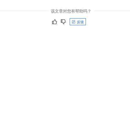
一个 AI 助手
即刻拥有 DeepSeek-R1 满血版
超强辅助，Bol
在企业官网、通讯软件中为客户提供 AI 客服
多种方案随心选，轻松解锁专属 DeepSeek
该文章对您有帮助吗？
反馈