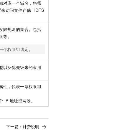
文戏情感细腻自然，动作戏激烈拳拳到肉，实现更强表演能力
支持中英文自由切换，具备更强的噪声鲁棒性
都对应一个域名，您需
云聚AI 严选权益
SSL 证书
置来访问
文件存储 HDFS
，一键激活高效办公新体验
精选AI产品，从模型到应用全链提效
堡垒机
AI 用量加速计划
应用
防火墙
权限规则的集合。包括
、识别商机，让客服更高效、服务更出色。
新老同享，达量后返
限等。
千问办公
主机安全
NEW
的智能体编程平台
一站式AI生产力平台
一个权限组绑定。
AI 应用及服务市场
伶鹊
企业级人与Agent协作平台，接入和调度多个数字员工
智能客服平台，对话机器人、对话分析、智能外呼
型以及优先级来约束用
AI 应用
大模型服务平台百炼 - 全妙
大模型
应用创作平台
多模态内容创作工具，已接入 DeepSeek
属性，代表一条权限组
自然语言处理
数据标注
个
IP
地址或网段。
机器学习
息提取
与 AI 智能体进行实时音视频通话
从文本、图片、视频中提取结构化的属性信息
构建支持视频理解的 AI 音视频实时通话应用
下一篇：
计费说明