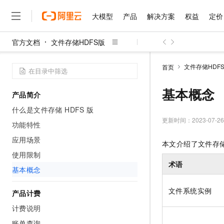
大模型
产品
解决方案
权益
定价
官方文档
文件存储HDFS版
大模型
产品
解决方案
权益
定价
云市场
伙伴
服务
了解阿里云
精选产品
精选解决方案
普惠上云
产品定价
精选商城
成为销售伙伴
售前咨询
为什么选择阿里云
千问AI平台
文件存储HDF
首页
了解云产品的定价详情
大模型服务平台百炼
睿译宝，AI翻译排版一
普惠上云 官方力荐
分销伙伴
在线服务
网站建设
什么是云计算
大
大模型服务与应用平台
上传文档即自动完成翻译和
云服务器38元/年起，超
基本概念
产品简介
咨询伙伴
多端小程序
技术领先
云上成本管理
售后服务
千问大模型
GLM-5.2：长任务时代
官方推荐返现计划
大模型
什么是文件存储 HDFS 版
大模型
精选产品
精选解决方案
Salesforce 国际版订阅
稳定可靠
管理和优化成本
多元化、高性能、安全可靠
推荐新用户得奖励，单订单
更新时间：
2023-07-26
销售伙伴合作计划
功能特性
自助服务
友盟天域
安全合规
人工智能与机器学习
AI
文本生成
无影云电脑
Hermes Agent，打造
云工开物
应用场景
本文介绍了
文件存储
无影生态合作计划
在线服务
观测云
分析师报告
随时随地安全接入的云上超
自主进化，持久记忆，越用
高校专属算力普惠，学生认
计算
互联网应用开发
使用限制
Qwen3.8-Max
HOT
Salesforce On Alibaba C
工单服务
术语
智能体时代全能旗舰模型
Tuya 物联网平台阿里云
研究报告与白皮书
基本概念
云解析DNS
快速拥有专属 OpenClaw
Consulting Partner 合
大数据
容器
免费试用
短信专区
蓝凌 OA
Qwen3.7-Plus
AI 大模型销售与服务生
文件系统实例
产品计费
现代化应用
存储
天池大赛
能看、能想、能动手的多模
云原生大数据计算服务 Max
解决方案免费试用 新老
电子合同
计费说明
面向分析的企业级SaaS模
最高领取价值200元试用
安全
网络与CDN
AI 算法大赛
Qwen3-VL-Plus
畅捷通
账单查询