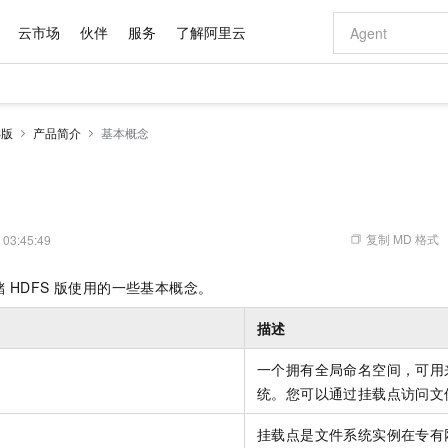
云市场
伙伴
服务
了解阿里云
AI 特惠
数据与 API
成为产品伙伴
企业增值服务
最佳实践
价格计算器
AI 场景体
基础软件
产品伙伴合
阿里云认证
市场活动
配置报价
大模型
S版
产品简介
基本概念
自助选配和估算价格
步到位
域名与网站
智启 AI 普惠权益
产品生态集成认证中心
企业支持计划
云上春晚
Qwen Audio：打造专属 AI 语音助手
千问官方 MaaS 平台，为开发者和 Agent 而生，新用户赠送 1 亿 + tokens 额度
云服务器 EC
一句话生成原生
AI Coding
阿里云Maa
2026 阿里云
为企业打
数据集
Windows
大模型认证
模型
NEW
NEW
格式还原
值低价云产品抢先购
提供智能易用的域名与建站服务
至高享 1亿+免费 tokens，加速 Al 应用落地
Qwen-Audio-3.0-Realtime 端到端实时语音角色扮演
安全可靠、弹
输入一句话想法,
智能编程，一键
产品生态伙伴
专家技术服务
云上奥运之旅
弹性计算合作
阿里云中企出
手机三要素
宝塔 Linux
全部认证
价格优势
开源旗舰模型
对象存储 OSS
即刻拥有 DeepSeek-V4-Pro
阿里云 OPC 创新助力计划
云数据库 RD
一键部署幻兽
AI 电商营销
产品生态伙伴工作台
企业增值服务台
云栖战略参考
云存储合作计
云栖大会
身份实名认证
CentOS
训练营
推动算力普惠，释放技术红利
的大模型服务
最高返9万
真正可用的 1M 上下文,一次完成代码全链路开发
轻松解锁专属 DeepSeek-V4-Pro
至高百万元 Token 补贴，加速一人公司成长
稳定、安全、高性价比、高性能的云存储服务
一键购买专属
从图文生成到
复制 MD 格式
 03:45:49
云上的中国
数据库合作计
活动全景
短信
Docker
图片和
自进化智能体
人工智能平台 PAI
5 分钟轻松部署专属 QwenPaw
Token Plan 模型订阅计划
Qoder
高效搭建 AI
AI 广告创作
企业成长
大模型
NEW
HOT
信息公告
 HDFS 版
使用的一些基本概念。
看见新力量
云网络合作计
OCR 文字识别
JAVA
级电脑
越聪明
证享300元代金券
一站式AI开发、训练和推理服务
Qwen3.8-Max 首发尝鲜，限时加量 10 倍，夜间低至2折
从聊天伙伴进化为能主动干活的本地数字员工
面向真实软件
图文、视频一
Kimi-K3
HappyHors
NEW
魔搭 Mode
loud
服务实践
官网公告
描述
Kimi 最新旗舰模型，长程编程与推理利器
让文字生成流
金融模力时刻
Salesforce O
版
发票查验
全能环境
Qoder CN
Claude Code + GStack 打造工程团队
千问办公，限时限量积分加倍
云原生数据库 P
低代码高效构
AI 建站
NEW
作计划
计划
创新中心
魔搭 ModelSc
健康状态
让AI从“聊天伙伴”进化为能干活的“数字员工”
覆盖公网/内网、递归/权威、移动APP等全场景解析服务
安装技能 GStack，拥有专属 AI 工程团队
你的AI工作搭子，覆盖日常办公高频场景
基于千问大模型等，支持代码智能生成、研发智能问答
0 代码专业建
一个拥有全局命名空间，可用
客户案例
天气预报查询
操作系统
Deepseek-v4-pro
HappyHors
态合作计划
统。您可以通过挂载点访问文
态智能体模型
旗舰 MoE 大模型，百万上下文与顶尖推理能力
图生视频，流
Compute
同享
容器服务 Kubernetes 版 ACK
万小智 AI 建站低至 15元/月
云防火墙
AI 短剧/漫剧
快递物流查询
WordPress
成为服务伙
高校合作
式云数据仓库
点，立即开启云上创新
提供一站式管理容器应用的 K8s 服务
送.CN域名，送备案服务码
云原生的云上
AI助力短剧
GLM-5.2
挂载点是文件系统实例在专有
Wan2.7-T
Ubuntu