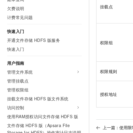
AI 产品 免费试用
网络
安全
云开发大赛
挂载点
欠费说明
Tableau 订阅
1亿+ 大模型 tokens 和 
计费常见问题
可观测
入门学习赛
中间件
AI空中课堂在线直播课
140+云产品 免费试用
大模型服务
上云与迁云
产品新客免费试用，最长1
数据库
快速入门
生态解决方案
千问AI平台-Token Plan
开通文件存储 HDFS 版服务
企业出海
大模型ACA认证体验
权限组
大数据计算
助力企业全员 AI 认知与能
快速入门
行业生态解决方案
政企业务
媒体服务
千问AI平台-模型体验
开发者生态解决方案
用户指南
在线体验全尺寸、多种模态
企业服务与云通信
AI 开发和 AI 应用解决
权限规则
管理文件系统
Happy 系列大模型
域名与网站
管理挂载点
管理权限组
终端用户计算
授权地址
挂载文件存储 HDFS 版文件系统
Serverless
大模型解决方案
访问控制
开发工具
使用RAM授权访问文件存储 HDFS 版
快速部署 Dify，高效搭建 
文件存储 HDFS 版（Apsara File
迁移与运维管理
上一篇：
使用限
Storage for HDFS）操作审计日志说明