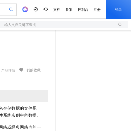
文档
备案
控制台
注册
登录
输入文档关键字查找
验
作计划
器
AI 活动
专业服务
服务伙伴合作计划
开发者社区
加入我们
服务平台百炼
阿里云 OPC 创新助力计划
一站式生成采购清单，支持单品或批量购买
S
可编辑精美 PPT 文稿
S产品伙伴计划（繁花）
峰会
造的大模型服务与应用开发平台
轻量应用服务器
Agency Agents：拥有专属领域专家
AI 生产力先锋
Al MaaS 服务伙伴赋能合作
域名
博文
Careers
至高可申请百万元
性可伸缩的云计算服务
 轻松生成专业的 PPT
开启高性价比 AI 编程新体验
先锋实践拓展 AI 生产力的边界
快速构建应用程序和网站，即刻迈出上云第一步
多领域专家智能体,一键组建 AI 虚拟交付团队
Token 补贴，五大权
计划
海大会
伙伴信用分合作计划
商标
问答
社会招聘
益加速 OPC 成功
S
帕鲁游戏服务器
数字证书管理服务（原SSL证书）
HappyHorse 打造一站式影视创作平台
飞天发布时刻
HOT
划
备案
电子书
校园招聘
联机服务器，轻松开启游戏
视频创作，一键激活电商全链路生产力
全托管，含MySQL、PostgreSQL、SQL Server、MariaDB多引擎
实现全站HTTPS，呈现可信的WEB访问
所见，即是所愿
可视化编排打通从文字构思到成片全链路闭环
我的收藏
产品详情
更多支持
划
公司注册
镜像站
视频生成
语音识别与合成
 智能体与工作流应用
短信服务
漫剧工坊：一站式动画创作平台
AI 实训营
合作伙伴培训与认证
划
上云迁移
的智能体编程平台
站生成，高效打造优质广告素材
通过阿里云百炼高效搭建AI应用,助力高效开发
快速生产连贯的高质量长漫剧
从基础到进阶，Agent 创客手把手教你
国内短信简单易用，安全可靠，秒级触达，全球覆盖200+国家和地区。
e-1.1-T2V
Qwen3-TTS-Flash
lScope
我要反馈
查询合作伙伴
畅细腻的高质量视频
离线语音合成大模型，多语言方言自适应，低延迟高稳定
n Alibaba Cloud ISV 合作
代维服务
olarDB
建企业门户网站
大数据开发治理平台 DataWorks
10 分钟搭建微信、支付宝小程序
创新加速
ope
登录合作伙伴管理后台
我要建议
站，无忧落地极速上线
以可视化方式快速构建移动和 PC 门户网站
100%兼容MySQL、PostgreSQL，兼容Oracle，支持集中和分布式
高效部署网站，快速应用到小程序
Data Agent 驱动的一站式 Data+AI 开发治理平台
来存储数据的文件系
e-1.1-I2V
Cosyvoice-V3-Flash
安全
件系统实例中的数据。
畅自然，细节丰富
高表现力语音合成大模型，语音克隆听感自然
我要投诉
上云场景组合购
伴
边界网络安全防护产品
漫剧创作，剧本、分镜、视频高效生成
覆盖90%+业务场景，专享组合折扣价
网络或经典网络内的一
2V
VPN
Fun-ASR