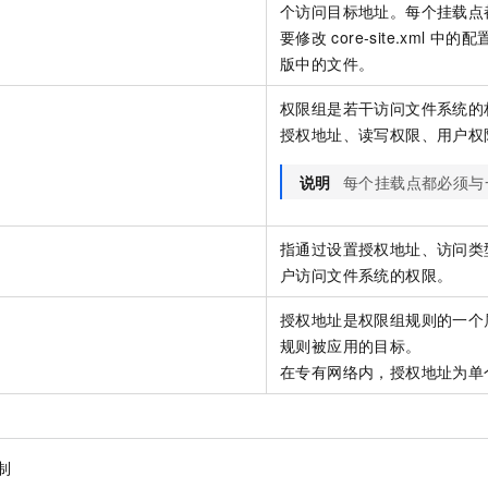
服务生态伙伴
视觉 Coding、空间感知、多模态思考等全面升级
1M上下文，专为长程任务能力而生
个访问目标地址。每个挂载点
云工开物
企业应用
Night Plan 支持 Qwen 3.8-Max
AI 办公
NEW
Red Hat
要修改
core-site.xml
中的配
30+ 款产品免费体验
夜间 5 折，Qwen/Meoo/TokenPlan 客户专享
AI智能应用
科研合作
ERP
版
中的文件。
堂（旗舰版）
SUSE
智能客服
AI 应用构建
大模型原生
CRM
权限组是若干访问文件系统的
2个月
自动承接线索
建站小程序
授权地址、读写权限、用户权
Qoder
大模型服务平台百炼-应用模版
OA 办公系统
HOT
NEW
面向真实软件
个人版上线、团队版降价；千问3.8-Max首发发尝鲜
丰富多元化的应用模版和解决方案
力提升
财税管理
模板建站
说明
每个挂载点都必须与
万有无界
大模型服务平台百炼-智能体
400电话
定制建站
的模型效果
灵活可视化地构建企业级 Agent
指通过设置授权地址、访问类
方案
广告营销
模板小程序
户访问文件系统的权限。
秒悟
人工智能平台 PAI
定制小程序
云端极速 AI 
新一代 AI 视频生成模型，深度适配广告营销等场景
AI Native 的算法工程平台，一站式完成建模、训练、推理服务部署
授权地址是权限组规则的一个
APP 开发
规则被应用的目标。
在专有网络内，授权地址为单
建站系统
AI 应用
10分钟微调：让0.6B模型媲美235B模型
多模态数据信
依托云原生高可用架构,实现Dify私有化部署
用1%尺寸在特定领域达到大模型90%以上效果
制