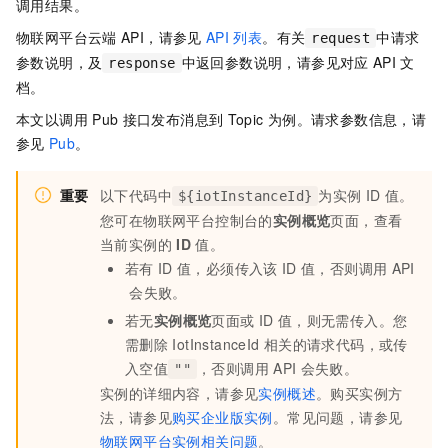
调用结果。
物联网平台云端
API，请参见
API
列表
。有关
中请求
request
参数说明，及
中返回参数说明，请参见对应
API
文
response
档。
本文以调用
Pub
接口发布消息到
Topic
为例。请求参数信息，请
参见
Pub
。
重要
以下代码中
为实例
ID
值。
${iotInstanceId}
您可在物联网平台控制台的
实例概览
页面，查看
当前实例的
ID
值。
若有
ID
值，必须传入该
ID
值，否则调用
API
会失败。
若无
实例概览
页面或
ID
值，则无需传入。您
需删除
IotInstanceId
相关的请求代码，或传
入空值
，否则调用
API
会失败。
""
实例的详细内容，请参见
实例概述
。购买实例方
法，请参见
购买企业版实例
。常见问题，请参见
物联网平台实例相关问题
。