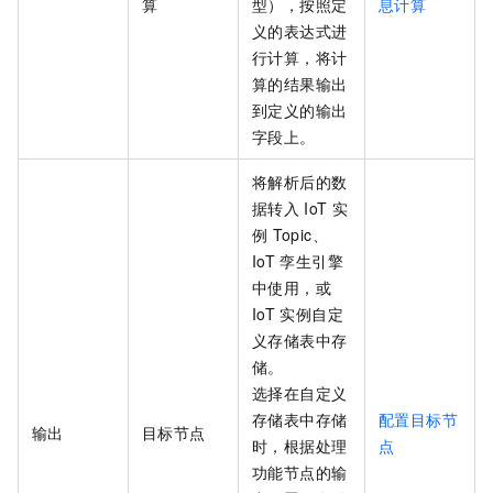
算
型），按照定
息计算
义的表达式进
行计算，将计
算的结果输出
到定义的输出
字段上。
将解析后的数
据转入
IoT
实
例
Topic
、
IoT
孪生引擎
中使用，或
IoT
实例自定
义存储表中存
储。
选择在自定义
存储表中存储
配置目标节
输出
目标节点
时，根据处理
点
功能节点的输