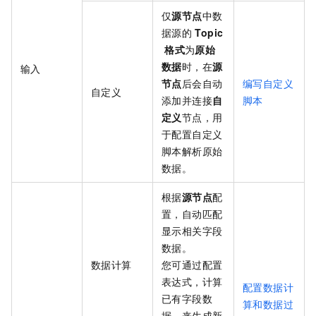
仅
源节点
中数
据源的
Topic
格式
为
原始
数据
时，在
源
输入
节点
后会自动
编写自定义
自定义
添加并连接
自
脚本
定义
节点，用
于配置自定义
脚本解析原始
数据。
根据
源节点
配
置，自动匹配
显示相关字段
数据。
数据计算
您可通过配置
表达式，计算
配置数据计
已有字段数
算和数据过
据，来生成新