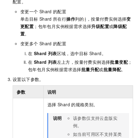
配置。
变更一个
Shard
的配置
单击目标
Shard
所在行
操作
列的
，按量付费实例选择
变
更配置
；包年包月实例根据需求选择
升级配置
或
降级配
置
。
变更多个
Shard
的配置
在
Shard
列表
区域，选中目标
Shard。
在
Shard
列表
左上方，按量付费实例选择
批量变配
；
包年包月实例根据需求选择
批量升配
或
批量降配
。
设置以下参数。
参数
说明
选择
Shard
的规格类别。
说明
该参数仅支持云盘版实
例。
如当前可用区不支持某类