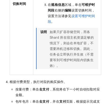
切换时间
在
规格信息
区域，单击
可维护时
间段
右侧的
编辑
设置切换时间，
设置方法请参见
设置可维护时间
段
。
说明
如果只扩容存储空间，而各
Shard
所在宿主机资源足够的
情况下，则会在本地扩容，不
需要跨机迁移和切换。因此，
任务会立即执行并生效（不需
要等到可维护时间段内切换生
效）。
根据付费类型，执行对应的购买操作。
按量付费：单击
去支付
，系统将在下一小时自动扣取对应
金额。
包年包月：单击
去支付
，并在
支付
页面，根据提示完成支