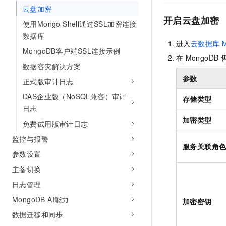
10 分钟在聊天系统中增加
云盘加密
专有云
开启云盘加密
使用Mongo Shell通过SSL加密连接
数据库
进入
云数据库
MongoDB客户端SSL连接示例
在
MongoDB
数据容灾解决方案
参数
正式版审计日志
DAS企业版（NoSQL兼容）审计
存储类型
日志
加密类型
免费试用版审计日志
监控与报警
服务关联角
参数设置
主备切换
日志管理
MongoDB AI能力
加密密钥
数据迁移和同步