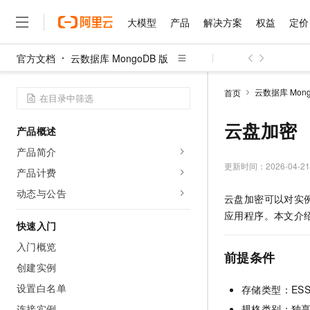
大模型
产品
解决方案
权益
定价
官方文档
云数据库 MongoDB 版
大模型
产品
解决方案
权益
定价
云市场
伙伴
服务
了解阿里云
精选产品
精选解决方案
普惠上云
产品定价
精选商城
成为销售伙伴
售前咨询
为什么选择阿里云
千问AI平台
云数据库 Mong
首页
了解云产品的定价详情
大模型服务平台百炼
睿译宝，AI翻译排版一
普惠上云 官方力荐
分销伙伴
在线服务
网站建设
什么是云计算
大
大模型服务与应用平台
上传文档即自动完成翻译和
云服务器38元/年起，超
云盘加密
产品概述
咨询伙伴
多端小程序
技术领先
云上成本管理
售后服务
千问大模型
GLM-5.2：长任务时代
官方推荐返现计划
大模型
产品简介
大模型
精选产品
精选解决方案
Salesforce 国际版订阅
稳定可靠
管理和优化成本
多元化、高性能、安全可靠
推荐新用户得奖励，单订单
更新时间：
2026-04-21
销售伙伴合作计划
产品计费
自助服务
友盟天域
安全合规
人工智能与机器学习
AI
文本生成
无影云电脑
Hermes Agent，打造
云工开物
动态与公告
云盘加密可以对实
无影生态合作计划
在线服务
观测云
分析师报告
随时随地安全接入的云上超
自主进化，持久记忆，越用
高校专属算力普惠，学生认
计算
互联网应用开发
Qwen3.8-Max
应用程序。本文介
HOT
Salesforce On Alibaba C
工单服务
快速入门
智能体时代全能旗舰模型
Tuya 物联网平台阿里云
研究报告与白皮书
云解析DNS
快速拥有专属 OpenClaw
Consulting Partner 合
大数据
容器
入门概览
免费试用
短信专区
前提条件
蓝凌 OA
Qwen3.7-Plus
AI 大模型销售与服务生
创建实例
现代化应用
存储
天池大赛
能看、能想、能动手的多模
云原生大数据计算服务 Max
解决方案免费试用 新老
电子合同
设置白名单
存储类型：ESS
面向分析的企业级SaaS模
最高领取价值200元试用
安全
网络与CDN
AI 算法大赛
Qwen3-VL-Plus
畅捷通
连接实例
规格类别：独