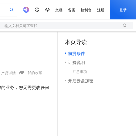
文档
备案
控制台
注册
登录
输入文档关键字查找
验
作计划
器
AI 活动
专业服务
服务伙伴合作计划
开发者社区
加入我们
服务平台百炼
阿里云 OPC 创新助力计划
本页导读
（1）
一站式生成采购清单，支持单品或批量购买
S
可编辑精美 PPT 文稿
S产品伙伴计划（繁花）
峰会
造的大模型服务与应用开发平台
轻量应用服务器
Agency Agents：拥有专属领域专家
AI 生产力先锋
Al MaaS 服务伙伴赋能合作
域名
博文
Careers
至高可申请百万元
前提条件
性可伸缩的云计算服务
 轻松生成专业的 PPT
开启高性价比 AI 编程新体验
先锋实践拓展 AI 生产力的边界
快速构建应用程序和网站，即刻迈出上云第一步
多领域专家智能体,一键组建 AI 虚拟交付团队
Token 补贴，五大权
计划
海大会
伙伴信用分合作计划
商标
问答
社会招聘
计费说明
益加速 OPC 成功
S
帕鲁游戏服务器
数字证书管理服务（原SSL证书）
HappyHorse 打造一站式影视创作平台
飞天发布时刻
HOT
划
备案
电子书
校园招聘
注意事项
联机服务器，轻松开启游戏
视频创作，一键激活电商全链路生产力
全托管，含MySQL、PostgreSQL、SQL Server、MariaDB多引擎
实现全站HTTPS，呈现可信的WEB访问
所见，即是所愿
可视化编排打通从文字构思到成片全链路闭环
我的收藏
产品详情
更多支持
划
公司注册
镜像站
开启云盘加密
视频生成
语音识别与合成
 智能体与工作流应用
短信服务
漫剧工坊：一站式动画创作平台
AI 实训营
您的业务，您无需更改任何
合作伙伴培训与认证
划
上云迁移
的智能体编程平台
站生成，高效打造优质广告素材
通过阿里云百炼高效搭建AI应用,助力高效开发
快速生产连贯的高质量长漫剧
从基础到进阶，Agent 创客手把手教你
国内短信简单易用，安全可靠，秒级触达，全球覆盖200+国家和地区。
e-1.1-T2V
Qwen3-TTS-Flash
lScope
我要反馈
查询合作伙伴
畅细腻的高质量视频
离线语音合成大模型，多语言方言自适应，低延迟高稳定
n Alibaba Cloud ISV 合作
代维服务
olarDB
建企业门户网站
大数据开发治理平台 DataWorks
10 分钟搭建微信、支付宝小程序
创新加速
ope
登录合作伙伴管理后台
我要建议
站，无忧落地极速上线
以可视化方式快速构建移动和 PC 门户网站
100%兼容MySQL、PostgreSQL，兼容Oracle，支持集中和分布式
高效部署网站，快速应用到小程序
Data Agent 驱动的一站式 Data+AI 开发治理平台
e-1.1-I2V
Cosyvoice-V3-Flash
安全
畅自然，细节丰富
高表现力语音合成大模型，语音克隆听感自然
我要投诉
上云场景组合购
伴
边界网络安全防护产品
漫剧创作，剧本、分镜、视频高效生成
覆盖90%+业务场景，专享组合折扣价
2V
VPN
Fun-ASR