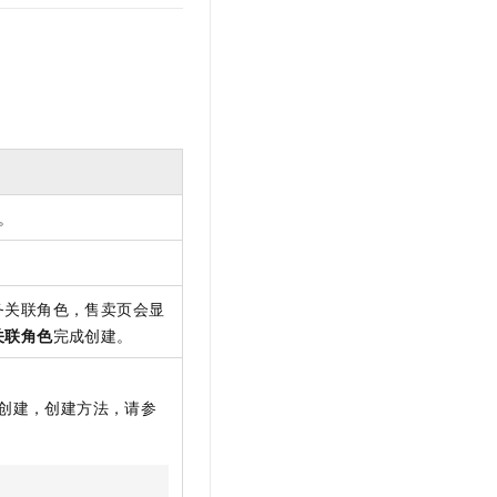
t.diy 一步搞定创意建站
构建大模型应用的安全防护体系
通过自然语言交互简化开发流程,全栈开发支持
通过阿里云安全产品对 AI 应用进行安全防护
。
务关联角色，售卖页会显
关联角色
完成创建。
创建，创建方法，请参