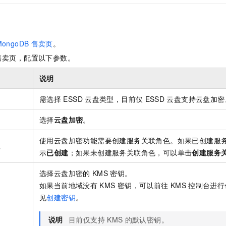
一个 AI 助手
即刻拥有 DeepSeek-R1 满血版
超强辅助，Bol
在企业官网、通讯软件中为客户提供 AI 客服
多种方案随心选，轻松解锁专属 DeepSeek
MongoDB
售卖页
。
售卖页，配置以下参数。
说明
需选择
ESSD
云盘类型，目前仅
ESSD
云盘支持云盘加密
选择
云盘加密
。
使用云盘加密功能需要创建服务关联角色。如果已创建服
色
示
已创建
；如果未创建服务关联角色，可以单击
创建服务
选择云盘加密的
KMS
密钥。
如果当前地域没有
KMS
密钥，可以前往
KMS
控制台进行
见
创建密钥
。
说明
目前仅支持
KMS
的默认密钥。