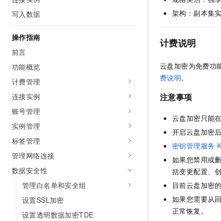
AI 产品 免费试用
网络
安全
云开发大赛
架构：副本集
写入数据
Tableau 订阅
1亿+ 大模型 tokens 和 
可观测
入门学习赛
中间件
AI空中课堂在线直播课
操作指南
140+云产品 免费试用
计费说明
大模型服务
上云与迁云
产品新客免费试用，最长1
数据库
前言
生态解决方案
千问AI平台-Token Plan
云盘加密为免费功
功能概览
企业出海
大模型ACA认证体验
大数据计算
费说明
。
助力企业全员 AI 认知与能
计费管理
行业生态解决方案
政企业务
媒体服务
千问AI平台-模型体验
连接实例
注意事项
开发者生态解决方案
在线体验全尺寸、多种模态
账号管理
企业服务与云通信
AI 开发和 AI 应用解决
云盘加密只能
Happy 系列大模型
实例管理
开启云盘加密
域名与网站
标签管理
密钥管理服务
终端用户计算
管理网络连接
如果您禁用或
数据安全性
括变更配置、
Serverless
大模型解决方案
目前云盘加密
管理白名单和安全组
开发工具
快速部署 Dify，高效搭建 
如果您需要从
设置SSL加密
正常恢复。
迁移与运维管理
设置透明数据加密TDE