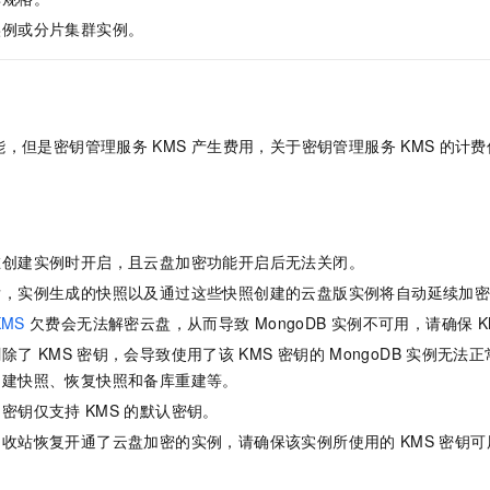
服务生态伙伴
视觉 Coding、空间感知、多模态思考等全面升级
1M上下文，专为长程任务能力而生
云工开物
企业应用
Night Plan 支持 Qwen 3.8-Max
AI 办公
NEW
实例或分片集群实例。
Red Hat
30+ 款产品免费体验
夜间 5 折，Qwen/Meoo/TokenPlan 客户专享
AI智能应用
科研合作
ERP
堂（旗舰版）
SUSE
智能客服
AI 应用构建
大模型原生
CRM
2个月
自动承接线索
建站小程序
Qoder
大模型服务平台百炼-应用模版
OA 办公系统
HOT
NEW
能，但是密钥管理服务
KMS
产生费用，关于密钥管理服务
KMS
的计费
面向真实软件
个人版上线、团队版降价；千问3.8-Max首发发尝鲜
丰富多元化的应用模版和解决方案
力提升
财税管理
模板建站
万有无界
大模型服务平台百炼-智能体
400电话
定制建站
的模型效果
灵活可视化地构建企业级 Agent
方案
广告营销
模板小程序
在创建实例时开启，且云盘加密功能开启后无法关闭。
秒悟
人工智能平台 PAI
后，实例生成的快照以及通过这些快照创建的云盘版实例将自动延续加
定制小程序
云端极速 AI 
新一代 AI 视频生成模型，深度适配广告营销等场景
AI Native 的算法工程平台，一站式完成建模、训练、推理服务部署
KMS
欠费会无法解密云盘，从而导致
MongoDB
实例不可用，请确保
K
APP 开发
删除了
KMS
密钥，会导致使用了该
KMS
密钥的
MongoDB
实例无法正
建站系统
创建快照、恢复快照和备库重建等。
的密钥仅支持
KMS
的默认密钥。
AI 应用
10分钟微调：让0.6B模型媲美235B模型
多模态数据信
回收站恢复开通了云盘加密的实例，请确保该实例所使用的
KMS
密钥可
依托云原生高可用架构,实现Dify私有化部署
用1%尺寸在特定领域达到大模型90%以上效果