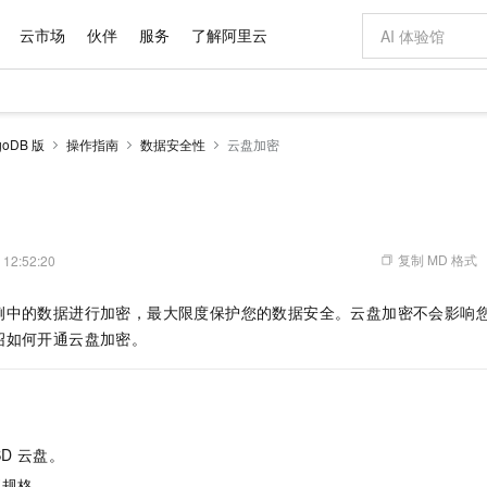
云市场
伙伴
服务
了解阿里云
AI 特惠
数据与 API
成为产品伙伴
企业增值服务
最佳实践
价格计算器
AI 场景体
基础软件
产品伙伴合
阿里云认证
市场活动
配置报价
大模型
oDB 版
操作指南
数据安全性
云盘加密
自助选配和估算价格
步到位
域名与网站
智启 AI 普惠权益
产品生态集成认证中心
企业支持计划
云上春晚
Qwen Audio：打造专属 AI 语音助手
千问官方 MaaS 平台，为开发者和 Agent 而生，新用户赠送 1 亿 + tokens 额度
云服务器 EC
一句话生成原生
AI Coding
阿里云Maa
2026 阿里云
为企业打
数据集
Windows
大模型认证
模型
NEW
NEW
格式还原
值低价云产品抢先购
提供智能易用的域名与建站服务
至高享 1亿+免费 tokens，加速 Al 应用落地
Qwen-Audio-3.0-Realtime 端到端实时语音角色扮演
安全可靠、弹
输入一句话想法,
智能编程，一键
产品生态伙伴
专家技术服务
云上奥运之旅
弹性计算合作
阿里云中企出
手机三要素
宝塔 Linux
全部认证
价格优势
开源旗舰模型
对象存储 OSS
即刻拥有 DeepSeek-V4-Pro
阿里云 OPC 创新助力计划
云数据库 RD
一键部署幻兽
AI 电商营销
产品生态伙伴工作台
企业增值服务台
云栖战略参考
云存储合作计
云栖大会
身份实名认证
CentOS
训练营
推动算力普惠，释放技术红利
的大模型服务
最高返9万
真正可用的 1M 上下文,一次完成代码全链路开发
轻松解锁专属 DeepSeek-V4-Pro
至高百万元 Token 补贴，加速一人公司成长
稳定、安全、高性价比、高性能的云存储服务
一键购买专属
从图文生成到
复制 MD 格式
 12:52:20
云上的中国
数据库合作计
活动全景
短信
Docker
图片和
自进化智能体
人工智能平台 PAI
5 分钟轻松部署专属 QwenPaw
Token Plan 模型订阅计划
Qoder
高效搭建 AI
AI 广告创作
企业成长
大模型
NEW
HOT
信息公告
例中的数据进行加密，最大限度保护您的数据安全。云盘加密不会影响
看见新力量
云网络合作计
OCR 文字识别
JAVA
级电脑
越聪明
证享300元代金券
一站式AI开发、训练和推理服务
Qwen3.8-Max 首发尝鲜，限时加量 10 倍，夜间低至2折
从聊天伙伴进化为能主动干活的本地数字员工
面向真实软件
图文、视频一
Kimi-K3
HappyHors
绍如何开通云盘加密。
NEW
魔搭 Mode
loud
服务实践
官网公告
Kimi 最新旗舰模型，长程编程与推理利器
让文字生成流
金融模力时刻
Salesforce O
版
发票查验
全能环境
Qoder CN
Claude Code + GStack 打造工程团队
千问办公，限时限量积分加倍
云原生数据库 P
低代码高效构
AI 建站
NEW
作计划
计划
创新中心
魔搭 ModelSc
健康状态
让AI从“聊天伙伴”进化为能干活的“数字员工”
覆盖公网/内网、递归/权威、移动APP等全场景解析服务
安装技能 GStack，拥有专属 AI 工程团队
你的AI工作搭子，覆盖日常办公高频场景
基于千问大模型等，支持代码智能生成、研发智能问答
0 代码专业建
客户案例
天气预报查询
操作系统
Deepseek-v4-pro
HappyHors
态合作计划
态智能体模型
旗舰 MoE 大模型，百万上下文与顶尖推理能力
图生视频，流
Compute
同享
容器服务 Kubernetes 版 ACK
万小智 AI 建站低至 15元/月
云防火墙
AI 短剧/漫剧
快递物流查询
WordPress
成为服务伙
高校合作
D
云盘。
式云数据仓库
点，立即开启云上创新
提供一站式管理容器应用的 K8s 服务
送.CN域名，送备案服务码
云原生的云上
AI助力短剧
GLM-5.2
Wan2.7-T
Ubuntu
享规格。