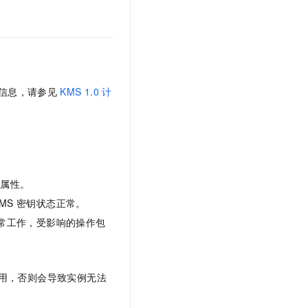
文戏情感细腻自然，动作戏激烈拳拳到肉，实现更强表演能力
支持中英文自由切换，具备更强的噪声鲁棒性
云聚AI 严选权益
SSL 证书
，一键激活高效办公新体验
精选AI产品，从模型到应用全链提效
堡垒机
AI 用量加速计划
应用
防火墙
、识别商机，让客服更高效、服务更出色。
新老同享，达量后返
千问办公
主机安全
NEW
信息，请参见
KMS 1.0
计
的智能体编程平台
一站式AI生产力平台
AI 应用及服务市场
伶鹊
企业级人与Agent协作平台，接入和调度多个数字员工
智能客服平台，对话机器人、对话分析、智能外呼
AI 应用
大模型服务平台百炼 - 全妙
大模型
密属性。
应用创作平台
多模态内容创作工具，已接入 DeepSeek
MS
密钥状态正常。
自然语言处理
常工作，受影响的操作包
数据标注
机器学习
息提取
与 AI 智能体进行实时音视频通话
用，否则会导致实例无法
从文本、图片、视频中提取结构化的属性信息
构建支持视频理解的 AI 音视频实时通话应用