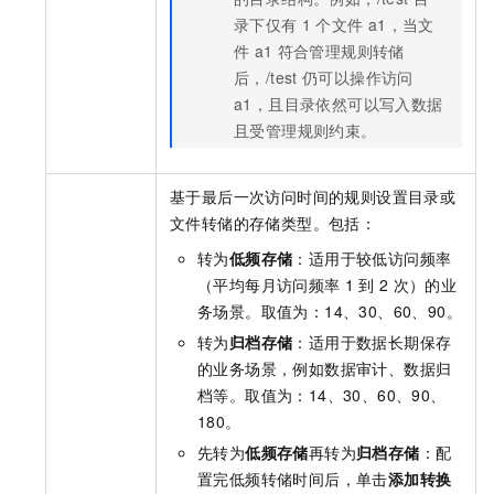
录下仅有
1
个文件
a1，当文
件
a1
符合管理规则转储
后，
/test
仍可以操作访问
a1，且目录依然可以写入数据
且受管理规则约束。
基于最后一次访问时间的规则设置目录或
文件转储的存储类型。包括：
转为
低频存储
：适用于较低访问频率
（平均每月访问频率
1
到
2
次）的业
务场景。取值为：14、30、60、90。
转为
归档存储
：适用于数据长期保存
的业务场景，例如数据审计、数据归
档等。取值为：14、30、60、90、
180。
先转为
低频存储
再转为
归档存储
：配
置完低频转储时间后，单击
添加转换