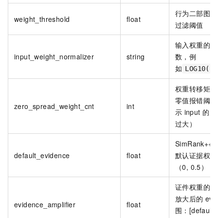
行为二部图边
weight_threshold
float
过滤阈值
输入权重的归
input_weight_normalizer
string
数，例
如
LOG10(1+
权重转移矩阵
零值报错阈值
zero_spread_weight_cnt
int
示
input
的
w
过大）
SimRank+
default_evidence
float
默认证据权重
（0, 0.5）
证件权重的放
放大后的
evi
evidence_amplifier
float
围：[default_