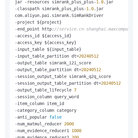
jar -resources simrank_plus_plus-
1.0
.jar

-classpath simrank_plus_plus-
1.0
.jar

com.aliyun.pai.simrank.SimRankDriver

-project ${project}

-end_point http:
//service.cn-shanghai.maxcompute.a
-access_id ${access_id}

-access_key ${access_key}

-input_table ${input_table}

-input_table_partition dt=
20240512
-output_table simrank_i2i_score

-output_table_partition dt=
20240512
-session_output_table simrank_q2q_score

-session_output_table_partition dt=
20240512
-output_table_lifecycle 
7
-session_column query_word

-item_column item_id

-category_column category

-anti_popular 
false
-num_matmul_reducer 
2000
-num_evidence_reducer1 
1000
-num_evidence_reducer2 
200