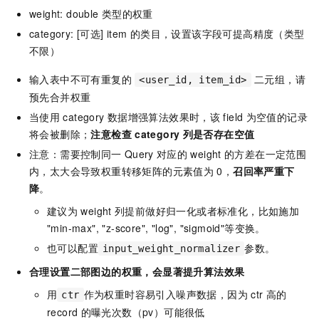
weight: double
类型的权重
category: [可选] item
的类目，设置该字段可提高精度（类型
不限）
输入表中不可有重复的
二元组，请
<user_id, item_id>
预先合并权重
当使用
category
数据增强算法效果时，该
field
为空值的记录
将会被删除；
注意检查
category
列是否存在空值
注意：需要控制同一
Query
对应的
weight
的方差在一定范围
内，太大会导致权重转移矩阵的元素值为
0，
召回率严重下
降
。
建议为
weight
列提前做好归一化或者标准化，比如施加
"min-max", "z-score", "log", "sigmoid"等变换。
也可以配置
参数。
input_weight_normalizer
合理设置二部图边的权重，会显著提升算法效果
用
作为权重时容易引入噪声数据，因为
ctr
高的
ctr
record
的曝光次数（pv）可能很低