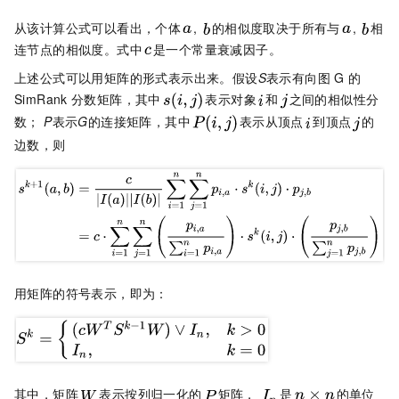
从该计算公式可以看出，个体
,
的相似度取决于所有与
,
相
连节点的相似度。式中
是一个常量衰减因子。
上述公式可以用矩阵的形式表示出来。假设
S
表示有向图
G
的
SimRank
分数矩阵，其中
表示对象
和
之间的相似性分
数；
P
表示
G
的连接矩阵，其中
表示从顶点
到顶点
的
边数，则
用矩阵的符号表示，即为：
其中，矩阵
表示按列归一化的
矩阵，
是
的单位