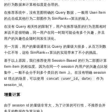
的行为数据来计算相似度是合理的。
在推荐系统中，没有意图明确的
Query
数据，一般用
User-Item
的点击或其他行为二部图作为
SimRank++算法的输入。
在没有
Query
相关性的限制下，用户在推荐场景的行为意图相对
来说不是很明确，同一用户在同一时期可能会有多个兴趣，并且
用户的兴趣也会随时间发生演化。
另一方面，用户的量级通常比
Query
的量级大很多，从百万到数
十亿不等，这给
SimRank++算法的实现带来了不小的挑战。
基于以上原因，我们推荐使用
Session-Based
的行为二部图计算
item-item
的相似度。因为在同一个
session
内用户的兴趣点比较
集中，一般不会分手到多个类目的
item
上。在没有明确
session
id
埋点的场景，可以使用
作为
concat（user_id, date）
session_id。
增量计算
由于
session id
的量级非常大，为了计算的可行性，不推荐合并
多天的数据作为算法输入。