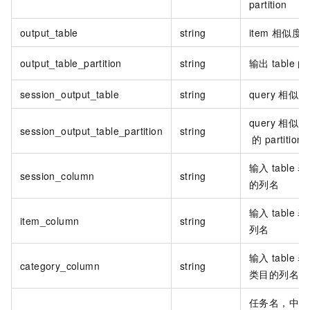
partition
output_table
string
item
相似度
output_table_partition
string
输出
table
的
session_output_table
string
query
相似度
query
相似度
session_output_table_partition
string
的
partition
输入
table
表
session_column
string
的列名
输入
table
表
item_column
string
列名
输入
table
表
category_column
string
类目的列名
任务名，中间