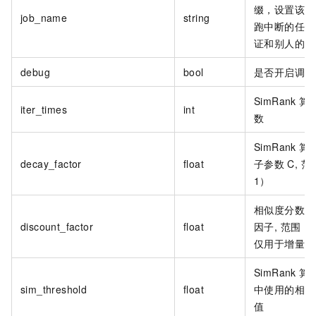
缀，设置该参
job_name
string
跑中断的任务
证和别人的任
debug
bool
是否开启调试
SimRank
算
iter_times
int
数
SimRank
算
decay_factor
float
子参数
C, 范
1）
相似度分数随
discount_factor
float
因子, 范围：（
仅用于增量计
SimRank
算
sim_threshold
float
中使用的相似
值