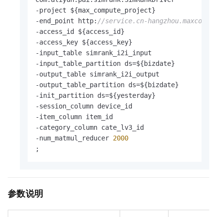
-project ${max_compute_project}

-end_point http:
//service.cn-hangzhou.maxcompu
-access_id ${access_id}

-access_key ${access_key}

-input_table simrank_i2i_input

-input_table_partition ds=${bizdate}

-output_table simrank_i2i_output

-output_table_partition ds=${bizdate}

-init_partition ds=${yesterday}

-session_column device_id

-item_column item_id

-category_column cate_lv3_id

-num_matmul_reducer 
2000
;
参数说明