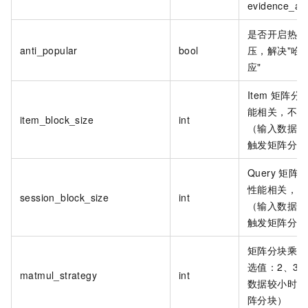
evidence_amp
是否开启热门
anti_popular
bool
压，解决"哈
应"
Item
矩阵分
能相关，不建
item_block_size
int
（输入数据较
触发矩阵分块
Query
矩阵
性能相关，不
session_block_size
int
（输入数据较
触发矩阵分块
矩阵分块乘法
选值：2、3
matmul_strategy
int
数据较小时不
阵分块）