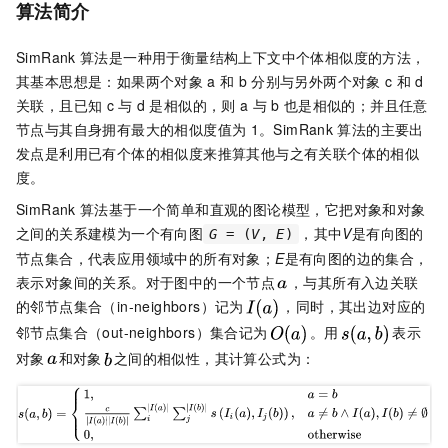
算法简介
SimRank
算法是一种用于衡量结构上下文中个体相似度的方法，
其基本思想是：如果两个对象
a
和
b
分别与另外两个对象
c
和
d
关联，且已知
c
与
d
是相似的，则
a
与
b
也是相似的；并且任意
节点与其自身拥有最大的相似度值为
1。SimRank
算法的主要出
发点是利用已有个体的相似度来推算其他与之有关联个体的相似
度。
SimRank
算法基于一个简单和直观的图论模型，它把对象和对象
之间的关系建模为一个有向图
，其中
V
是有向图的
G
= (
V
,
E
)
节点集合，代表应用领域中的所有对象；
E
是有向图的边的集合，
表示对象间的关系。对于图中的一个节点
，与其所有入边关联
的邻节点集合（in-neighbors）记为
，同时，其出边对应的
邻节点集合（out-neighbors）集合记为
。用
表示
对象
和对象
之间的相似性，其计算公式为：