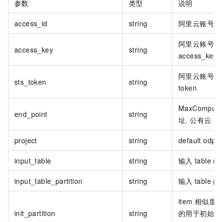
参数
类型
说明
access_id
string
阿里云账号
a
阿里云账号
access_key
string
access_key
阿里云账号 sec
sts_token
string
token
MaxComput
end_point
string
址. 公有云
En
project
string
default odps 
input_table
string
输入
table n
input_table_partition
string
输入
table
的
item
相似度
init_partition
string
的用于初始化