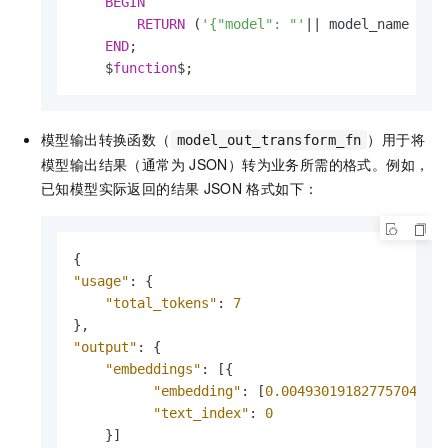
BEGIN
RETURN
 (
'{"model": "'
||
 model_name 
||
'
END
;

    $
function
$;
模型输出转换函数（
）用于将
model_out_transform_fn
模型输出结果（通常为
JSON）转为业务所需的格式。例如，
已知模型实际返回的结果
JSON
格式如下：
{
"usage"
:
{
"total_tokens"
:
7
}
,
"output"
:
{
"embeddings"
:
[
{
"embedding"
:
[
0.004930191827757042
,
"text_index"
:
0
}
]