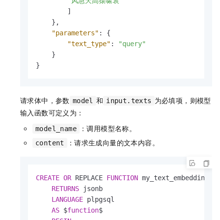
"风急天高猿啸哀"
]
}
,
"parameters"
:
{
"text_type"
:
"query"
}
}
请求体中，参数
和
为必填项，则模型
model
input.texts
输入函数可定义为：
：调用模型名称。
model_name
：请求生成向量的文本内容。
content
CREATE
OR
 REPLACE 
FUNCTION
 my_text_embedding_in
RETURNS
 jsonb

LANGUAGE
 plpgsql

AS
 $
function
$
