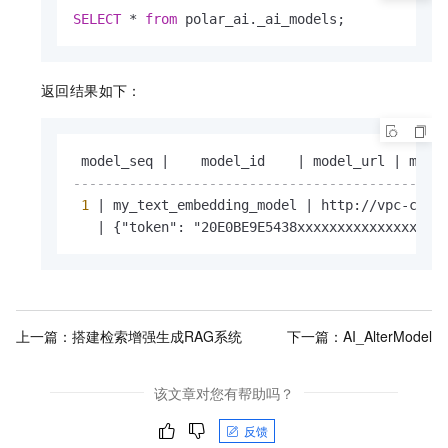
SELECT
*
from
 polar_ai._ai_models;
返回结果如下：
 model_seq 
|
    model_id    
|
 model_url 
|
 mode
----------------------------------------------
1
|
 my_text_embedding_model 
|
 http:
/
/
vpc
-
cn
-
b
|
 {"token": "20E0BE9E5438xxxxxxxxxxxxxxxxxx
上一篇：
搭建检索增强生成RAG系统
下一篇：
AI_AlterModel
该文章对您有帮助吗？
反馈