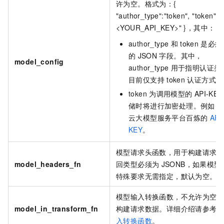
许为空。格式为：{
"author_type":"token", "token":"
<YOUR_API_KEY>" }，其中：
author_type
和
token
是必须
的
JSON
字段。其中，
model_config
author_type
用于指明认证类
目前仅支持
token
认证方式。
token
为调用模型的
API-KE
储时将进行加密处理。
例如，
云大模型服务平台百炼的
API
KEY
。
模型请求头函数，用于构建请求
model_headers_fn
回类型必须为
JSONB，如果模型
特殊要求无需指定，默认为空。
模型输入转换函数，不允许为空
model_in_transform_fn
构建请求数据。详细介绍请参考
入转换函数
。