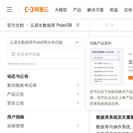
欠费说明
大模型
产品
解决方案
权益
定价
续费说明
官方文档
云原生数据库 PolarDB
变更配置
大模型
产品
解决方案
权益
定价
云市场
伙伴
服务
了解阿里云
精选产品
精选解决方案
普惠上云
产品定价
精选商城
成为销售伙伴
售前咨询
为什么选择阿里云
退款说明
千问AI平台
云原生数据库 Po
首页
云原生数据库PolarDB分布式版
了解云产品的定价详情
切换产品系列
查询账单
大模型服务平台百炼
千问办公，解锁你的工作
普惠上云 官方力荐
分销伙伴
在线服务
网站建设
什么是云计算
大
大模型服务与应用平台
企业级Agent产品，直接
云服务器38元/年起，超
政务云规格说明
行业趋势
咨询伙伴
多端小程序
技术领先
云上成本管理
售后服务
金融云规格说明
千问大模型
Agency Agents：拥
官方推荐返现计划
大模型
大模型
精选产品
精选解决方案
Salesforce 国际版订阅
稳定可靠
管理和优化成本
多元化、高性能、安全可靠
推荐新用户得奖励，单订单
更新时间：
2023-07-12
销售伙伴合作计划
自助服务
动态与公告
友盟天域
安全合规
人工智能与机器学习
AI
文本生成
无影云电脑
HappyHorse 打造一
云工开物
新功能发布记录
本文介绍了数据库
无影生态合作计划
在线服务
观测云
分析师报告
随时随地安全接入的云上超
高校专属算力普惠，学生认
计算
互联网应用开发
您可以在下拉框切换本产品
Qwen3.8-Max
HOT
产品公告
Salesforce On Alibaba C
工单服务
能，也可以点击左上角产品
智能体时代全能旗舰模型
Tuya 物联网平台阿里云
研究报告与白皮书
云解析DNS
快速拥有专属 OpenClaw
Consulting Partner 合
行业趋势
安全公告
大数据
容器
您更高效阅读文档。
免费试用
短信专区
蓝凌 OA
Qwen3.7-Plus
AI 大模型销售与服务生
现代化应用
存储
天池大赛
用户指南
数据库系统至关重
能看、能想、能动手的多模
云原生大数据计算服务 Max
解决方案免费试用 新老
电子合同
实例管理
面向分析的企业级SaaS模
最高领取价值200元试用
安全
数据库与操作系统
网络与CDN
AI 算法大赛
Qwen3-VL-Plus
畅捷通