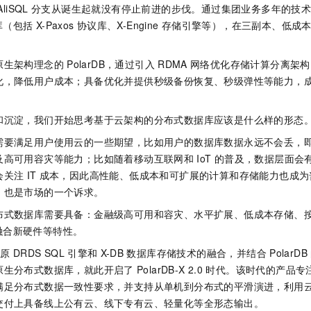
AliSQL
分支从诞生起就没有停止前进的步伐。通过集团业务多年的技
库（包括
X-Paxos
协议库、X-Engine
存储引擎等），在三副本、低成
原生架构理念的
PolarDB，通过引入
RDMA
网络优化存储计算分离架构
化，降低用户成本；具备优化并提供秒级备份恢复、秒级弹性等能力，
和沉淀，我们开始思考基于云架构的分布式数据库应该是什么样的形态
需要满足用户使用云的一些期望，比如用户的数据库数据永远不会丢，
及高可用容灾等能力；比如随着移动互联网和
IoT
的普及，数据层面会
会关注
IT
成本，因此高性能、低成本和可扩展的计算和存储能力也成为
，也是市场的一个诉求。
布式数据库需要具备：金融级高可用和容灾、水平扩展、低成本存储、
融合新硬件等特性。
成原
DRDS SQL
引擎和
X-DB
数据库存储技术的融合，并结合
PolarDB
原生分布式数据库，就此开启了
PolarDB-X
2.0
时代。该时代的产品专
满足分布式数据一致性要求，并支持从单机到分布式的平滑演进，利用
交付上具备线上公有云、线下专有云、轻量化等全形态输出。