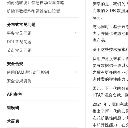
如何选取统计信息自动采集策略
庆幸的是，我们的
而来的
X-DB
数据
扩缩容数据均衡运维窗口设置
沉淀。
分布式常见问题
与此同时，基于云
事务常见问题
力，并提供资源池
库产品。
DDL常见问题
基于这些技术探索
节点常见问题
从用户角度来看，
安全合规
要有数据强一致以
使用RAM进行访问控制
之后有更多的企业
询付费的弹性能力
安全合规资质
因此，下一代的分
API参考
HTAP
混合负载、
2021
年，我们完
错误码
推出了新一代的云
布式扩展性问题，
术语表
本和弹性能力，在