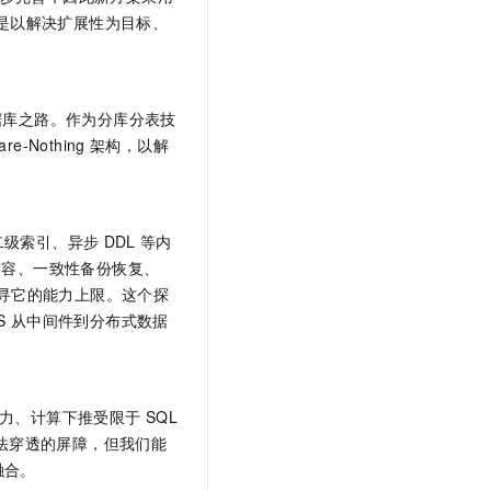
特征是以解决扩展性为目标、
据库之路。作为分库分表技
are-Nothing
架构，以解
二级索引、异步
DDL
等内
扩容、一致性备份恢复、
，探寻它的能力上限。这个探
S
从中间件到分布式数据
力、计算下推受限于
SQL
法穿透的屏障，但我们能
融合。