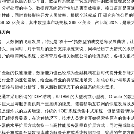
据和管理数据的核心平台。数据库系统是一切应用软件的数据处理及交
服务生态伙伴
视觉 Coding、空间感知、多模态思考等全面升级
1M上下文，专为长程任务能力而生
云工开物
企业应用
Night Plan 支持 Qwen 3.8-Max
AI 办公
NEW
、分析处理的中心。数据库系统运行性能是否高效稳定、接口语言是否
Red Hat
30+ 款产品免费体验
夜间 5 折，Qwen/Meoo/TokenPlan 客户专享
AI智能应用
科研合作
的性能，同时直接影响开发人员效率。根据全球权威
IT
研究咨询公司的数
ERP
堂（旗舰版）
SUSE
58.52
亿美金，其中数据库市场规模
388
亿美金，占比近
20%，是最
智能客服
AI 应用构建
大模型原生
CRM
2个月
自动承接线索
展方向
建站小程序
Qoder
大模型服务平台百炼-应用模版
OA 办公系统
HOT
NEW
网、大数据的飞速发展，特别是“双十一”指数型的成交总额发展曲线，
面向真实软件
个人版上线、团队版降价；千问3.8-Max首发发尝鲜
丰富多元化的应用模版和解决方案
势头。而同时，对于背后的业务支撑系统来说，同样经历了火箭式的系统
力提升
财税管理
模板建站
用户的电商网站系统，还有背后各相关物流公司的物流系统，各相关银行
万有无界
大模型服务平台百炼-智能体
400电话
定制建站
的模型效果
灵活可视化地构建企业级 Agent
方案
广告营销
模板小程序
字金融的快速推进，数据能力也已经成为金融机构在新时代提升业务能
秒悟
人工智能平台 PAI
支付业务的蓬勃发展，给金融行业的典型应用场景，如核心账户与账务交
定制小程序
云端极速 AI 
新一代 AI 视频生成模型，深度适配广告营销等场景
AI Native 的算法工程平台，一站式完成建模、训练、推理服务部署
易监控与指标分析等，带来新数据形态下的金融系统能力需求。
APP 开发
通常采用所谓的“IOE”结构，即
IBM
的大型机或小型机、Oracle
的数
建站系统
本巨大且与服务提供商严重捆绑的隐患。随着移动互联网的快速发展以
是爆炸式的业务增速。传统的“IOE”系统为集中式系统，但是随着“摩
限已经慢慢显露，在这种情况下，技术人员逐渐开始探索将原有的集中
AI 应用
10分钟微调：让0.6B模型媲美235B模型
多模态数据信
务器的水平扩展方式替换一台高性能服务器垂直扩展方式，同时完成降
依托云原生高可用架构,实现Dify私有化部署
用1%尺寸在特定领域达到大模型90%以上效果
规模分布式事务型数据库成为解决分布式系统数据存储、管理的主要方