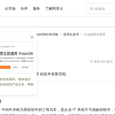
云市场
伙伴
服务
了解阿里云
AI 特惠
数据与 API
成为产品伙伴
企业增值服务
最佳实践
价格计算器
AI 场景体
基础软件
产品伙伴合
阿里云认证
市场活动
配置报价
大模型
larDB
云原生数据库PolarDB分布式版
技术白皮书
行业趋势与背景
自助选配和估算价格
新方式
域名与网站
睿译宝，AI翻译排版一步到位
智启 AI 普惠权益
产品生态集成认证中心
企业支持计划
云上春晚
千问官方 MaaS 平台，为开发者和 Agent 而生，新用户赠送 1 亿 + tokens 额度
云服务器 EC
Qwen Aud
AI Coding
阿里云Maa
2026 阿里云
为企业打
数据集
Windows
大模型认证
模型
NEW
NEW
交付可用成果
值低价云产品抢先购
提供智能易用的域名与建站服务
上传文档即自动完成翻译和格式还原
至高享 1亿+免费 tokens，加速 Al 应用落地
安全可靠、弹
智能编程，一键
与背景
产品生态伙伴
专家技术服务
云上奥运之旅
弹性计算合作
阿里云中企出
手机三要素
宝塔 Linux
全部认证
价格优势
有专属领域专家
对象存储 OSS
GLM-5.2：长任务时代开源旗舰模型
阿里云 OPC 创新助力计划
云数据库 RD
即刻拥有 DeepS
AI 电商营销
产品生态伙伴工作台
企业增值服务台
云栖战略参考
云存储合作计
云栖大会
身份实名认证
CentOS
训练营
推动算力普惠，释放技术红利
的大模型服务
最高返9万
多领域专家智能体,一键组建 AI 虚拟交付团队
至高百万元 Token 补贴，加速一人公司成长
稳定、安全、高性价比、高性能的云存储服务
真正可用的 1M 上下文,一次完成代码全链路开发
轻松解锁专属 Dee
从图文生成到
复制 MD 格式
 02:10:09
云上的中国
数据库合作计
活动全景
短信
Docker
图片和
站式影视创作平台
人工智能平台 PAI
Hermes Agent，打造自进化智能体
Token Plan 模型订阅计划
Qoder
5 分钟轻松部署
AI 广告创作
企业成长
大模型
NEW
信息公告
行业的发展及
PolarDB-X
的技术发展历程。
看见新力量
云网络合作计
OCR 文字识别
JAVA
级电脑
证享300元代金券
可视化编排打通从文字构思到成片全链路闭环
一站式AI开发、训练和推理服务
自主进化，持久记忆，越用越聪明
Qwen3.8-Max 首发尝鲜，限时加量 10 倍，夜间低至2折
面向真实软件
图文、视频一
的全部系列、模块或功
Kimi-K3
HappyHors
NEW
魔搭 Mode
loud
服务实践
官网公告
区块回到产品主页，帮助
Kimi 最新旗舰模型，长程编程与推理利器
让文字生成流
金融模力时刻
Salesforce O
版
发票查验
全能环境
Qoder CN
Claude Code + GStack 打造工程团队
千问办公，限时限量积分加倍
云原生数据库 P
低代码高效构
AI 建站
NEW
作计划
计划
创新中心
魔搭 ModelSc
健康状态
让AI从“聊天伙伴”进化为能干活的“数字员工”
覆盖公网/内网、递归/权威、移动APP等全场景解析服务
安装技能 GStack，拥有专属 AI 工程团队
你的AI工作搭子，覆盖日常办公高频场景
基于千问大模型等，支持代码智能生成、研发智能问答
0 代码专业建
客户案例
天气预报查询
操作系统
Deepseek-v4-pro
HappyHors
态合作计划
要
态智能体模型
旗舰 MoE 大模型，百万上下文与顶尖推理能力
图生视频，流
Compute
同享
容器服务 Kubernetes 版 ACK
万小智 AI 建站低至 15元/月
云防火墙
AI 短剧/漫剧
快递物流查询
WordPress
成为服务伙
高校合作
式云数据仓库
点，立即开启云上创新
提供一站式管理容器应用的 K8s 服务
送.CN域名，送备案服务码
云原生的云上
AI助力短剧
、中间件并称为系统软件的三驾马车，是企业
IT
系统不可或缺的组件，
GLM-5.2
Wan2.7-T
Ubuntu