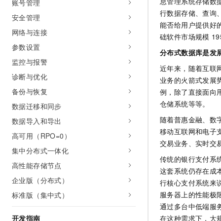
息管理系统存储数
账号管理
AI 产品 免费试用
网络
安全
云开发大赛
行数据存储、查询
Tableau 订阅
安全管理
1亿+ 大模型 tokens 和 
能否给用户提供好
可观测
入门学习赛
中间件
网络与连接
AI空中课堂在线直播课
础软件市场规模
19
140+云产品 免费试用
大模型服务
参数设置
上云与迁云
产品新客免费试用，最长1
数据库
分布式数据库是发
生态解决方案
监控与报警
千问AI平台-Token Plan
企业出海
近年来，随着互联
大模型ACA认证体验
大数据计算
诊断与优化
业务的火箭式发展
助力企业全员 AI 认知与能
行业生态解决方案
政企业务
备份与恢复
媒体服务
例，除了直接面向
千问AI平台-模型体验
开发者生态解决方案
仓储系统等等。
数据迁移和同步
在线体验全尺寸、多种模态
企业服务与云通信
AI 开发和 AI 应用解决
随着普惠金融、数
数据导入和导出
Happy 系列大模型
移动互联网和电子
域名与网站
高可用（RPO=0）
交易业务、实时交
集中分布式一体化
终端用户计算
传统的银行支付系统
高性能存储节点
这套系统仍存在成
Serverless
大模型解决方案
企业版（分布式）
行核心支付系统来说
开发工具
服务器上的性能极
标准版（集中式）
快速部署 Dify，高效搭建 
通过多台中低端服
迁移与运维管理
开发指南
在这种需求下，大