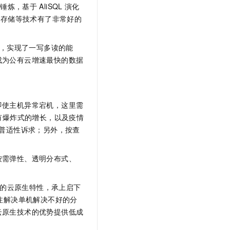
术锤炼，基于
AliSQL
演化
本存储等技术有了非常好的
，实现了一写多读的能
成为公有云增速最快的数据
。
即使主机异常宕机，这里需
有爆炸式的增长，以及疫情
普适性诉求；另外，按查
按需弹性、透明分布式、
的云原生特性，承上启下
注解决单机解决不好的分
云原生技术的优势提供低成