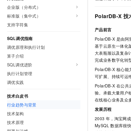
10 分钟在聊天系统中增加
专有云
企业版（分布式）
PolarDB-X
技
标准版（集中式）
支持字符集
产品前言
SQL调优指南
PolarDB-X
是由阿
基于云原生一体化
调优原理和执行计划
大表瓶颈以及复杂
算子介绍
完成业务数字化转
SQL调优进阶
PolarDB-X
核心能
执行计划管理
可扩展、持续可运
调优实践
PolarDB-X
在公共
验。承载大量用户
技术白皮书
在线核心业务及众
行业趋势与背景
发展历程
技术架构
2003
年，淘宝网
技术原理
MySQL
数据库很