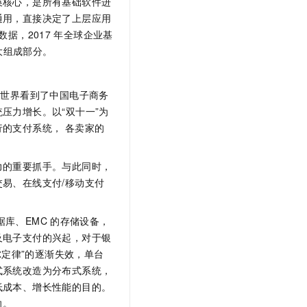
换核心，是所有基础软件进
文戏情感细腻自然，动作戏激烈拳拳到肉，实现更强表演能力
支持中英文自由切换，具备更强的噪声鲁棒性
云聚AI 严选权益
SSL 证书
通用，直接决定了上层应用
，一键激活高效办公新体验
精选AI产品，从模型到应用全链提效
据，2017
年全球企业基
堡垒机
大组成部分。
AI 用量加速计划
应用
防火墙
、识别商机，让客服更高效、服务更出色。
新老同享，达量后返
千问办公
主机安全
NEW
让世界看到了中国电子商务
的智能体编程平台
一站式AI生产力平台
压力增长。以“双十一”为
AI 应用及服务市场
的支付系统， 各卖家的
伶鹊
企业级人与Agent协作平台，接入和调度多个数字员工
智能客服平台，对话机器人、对话分析、智能外呼
AI 应用
力的重要抓手。与此同时，
大模型服务平台百炼 - 全妙
大模型
易、在线支付/移动支付
应用创作平台
多模态内容创作工具，已接入 DeepSeek
自然语言处理
据库、EMC
的存储设备，
数据标注
及电子支付的兴起，对于银
尔定律”的逐渐失效，单台
机器学习
式系统改造为分布式系统，
息提取
与 AI 智能体进行实时音视频通话
低成本、增长性能的目的。
从文本、图片、视频中提取结构化的属性信息
构建支持视频理解的 AI 音视频实时通话应用
向。