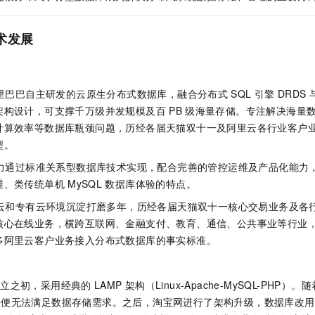
一个 AI 助手
即刻拥有 DeepSeek-R1 满血版
超强辅助，Bol
在企业官网、通讯软件中为客户提供 AI 客服
多种方案随心选，轻松解锁专属 DeepSeek
术发展
里巴巴自主研发的云原生分布式数据库，融合分布式
SQL
引擎
DRDS
架构设计，可支撑千万级并发规模及百
PB
级海量存储。专注解决海量
计算效率等数据库瓶颈问题，历经各届天猫双十一及阿里云各行业客户
型。
力通过标准关系型数据库技术实现，配合完善的管控运维及产品化能力
维、类传统单机
MySQL
数据库体验的特点。
云和专有云环境沉淀打磨多年，历经各届天猫双十一核心交易业务及各
核心在线业务，横跨互联网、金融支付、教育、通信、公共事业等行业
多阿里云客户业务接入分布式数据库的事实标准。
成立之初，采用经典的
LAMP
架构（Linux-Apache-MySQL-PH
快便无法满足数据存储需求。之后，淘宝网进行了架构升级，数据库改用