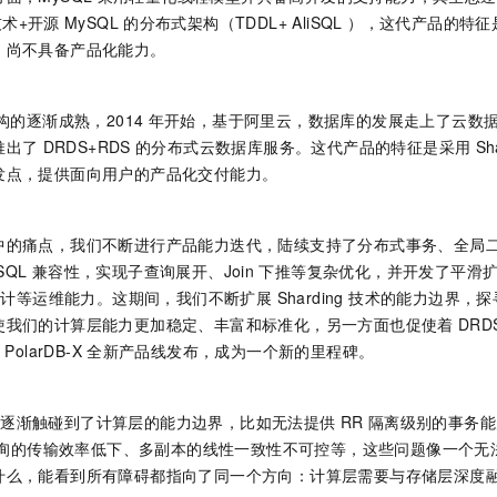
技术+开源
MySQL
的分布式架构（TDDL+ AliSQL ），这代产品的
，尚不具备产品化能力。
构的逐渐成熟，2014
年开始，基于阿里云，数据库的发展走上了云数
推出了
DRDS+RDS
的分布式云数据库服务。这代产品的特征是采用
Sh
发点，提供面向用户的产品化交付能力。
中的痛点，我们不断进行产品能力迭代，陆续支持了分布式事务、全局
SQL
兼容性，实现子查询展开、Join
下推等复杂优化，并开发了平滑
计等运维能力。这期间，我们不断扩展 Sharding 技术的能力边界
使我们的计算层能力更加稳定、丰富和标准化，另一方面也促使着
DRD
年
PolarDB-X
全新产品线发布，成为一个新的里程碑。
们逐渐触碰到了计算层的能力边界，比如无法提供
RR
隔离级别的事务能
询的传输效率低下、多副本的线性一致性不可控等，这些问题像一个无
什么，能看到所有障碍都指向了同一个方向：计算层需要与存储层深度