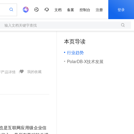
文档
备案
控制台
注册
登录
输入文档关键字查找
验
作计划
器
AI 活动
专业服务
服务伙伴合作计划
开发者社区
加入我们
服务平台百炼
阿里云 OPC 创新助力计划
本页导读
（1）
一站式生成采购清单，支持单品或批量购买
S
io：打造专属 AI 语音助手
S产品伙伴计划（繁花）
峰会
造的大模型服务与应用开发平台
轻量应用服务器
一句话生成原生可编辑精美 PPT 文稿
AI 生产力先锋
Al MaaS 服务伙伴赋能合作
域名
博文
Careers
至高可申请百万元
行业趋势
性可伸缩的云计算服务
开启高性价比 AI 编程新体验
Qwen-Audio-3.0-Realtime 端到端实时语音角色扮演
输入一句话想法, 轻松生成专业的 PPT
先锋实践拓展 AI 生产力的边界
快速构建应用程序和网站，即刻迈出上云第一步
Token 补贴，五大权
计划
海大会
伙伴信用分合作计划
商标
问答
社会招聘
PolarDB-X技术发展
益加速 OPC 成功
S
eek-V4-Pro
数字证书管理服务（原SSL证书）
一键部署幻兽帕鲁游戏服务器
飞天发布时刻
HOT
划
备案
电子书
校园招聘
pSeek-V4-Pro
视频创作，一键激活电商全链路生产力
全托管，含MySQL、PostgreSQL、SQL Server、MariaDB多引擎
实现全站HTTPS，呈现可信的WEB访问
一键购买专属联机服务器，轻松开启游戏
所见，即是所愿
我的收藏
产品详情
更多支持
划
公司注册
镜像站
视频生成
语音识别与合成
专属 QwenPaw
短信服务
漫剧工坊：一站式动画创作平台
AI 实训营
HOT
合作伙伴培训与认证
划
上云迁移
的智能体编程平台
站生成，高效打造优质广告素材
从聊天伙伴进化为能主动干活的本地数字员工
快速生产连贯的高质量长漫剧
从基础到进阶，Agent 创客手把手教你
国内短信简单易用，安全可靠，秒级触达，全球覆盖200+国家和地区。
e-1.1-T2V
Qwen3-TTS-Flash
lScope
我要反馈
查询合作伙伴
畅细腻的高质量视频
离线语音合成大模型，多语言方言自适应，低延迟高稳定
n Alibaba Cloud ISV 合作
代维服务
olarDB
建企业门户网站
大数据开发治理平台 DataWorks
10 分钟搭建微信、支付宝小程序
创新加速
ope
登录合作伙伴管理后台
我要建议
站，无忧落地极速上线
以可视化方式快速构建移动和 PC 门户网站
100%兼容MySQL、PostgreSQL，兼容Oracle，支持集中和分布式
高效部署网站，快速应用到小程序
Data Agent 驱动的一站式 Data+AI 开发治理平台
e-1.1-I2V
Cosyvoice-V3-Flash
安全
畅自然，细节丰富
高表现力语音合成大模型，语音克隆听感自然
我要投诉
上云场景组合购
伴
边界网络安全防护产品
漫剧创作，剧本、分镜、视频高效生成
覆盖90%+业务场景，专享组合折扣价
也是互联网应用级企业信
2V
VPN
Fun-ASR