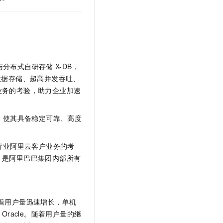
t.diy 一步搞定创意建站
构建大模型应用的安全防护体系
通过自然语言交互简化开发流程,全栈开发支持
通过阿里云安全产品对 AI 应用进行安全防护
与分布式自研存储
X-DB，
数据存储、超高并发吞吐、
业务的考验，助力企业加速
，使其具备稳定可靠、高度
行业阿里云客户业务的考
，是阿里巴巴集团内部所有
P）。随着用户量迅速增长，单机
Oracle。随着用户量的继