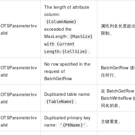
The length of attribute
column:
{ColumnName}
OTSParameterInv
属性列名长度超
exceeded the
alid
限制。
MaxLength:
{MaxSize}
with Current
.
Length:{CellSize}
No row specified in the
OTSParameterInv
BatchGetRow
请
request of
alid
任何行。
BatchGetRow.
在
BatchGetRow
Duplicated table name:
OTSParameterInv
BatchWriteRow
.
alid
{TableName}
同名的表。
OTSParameterInv
Duplicated primary key
主键重复。
alid
name:
.
'{PKName}'