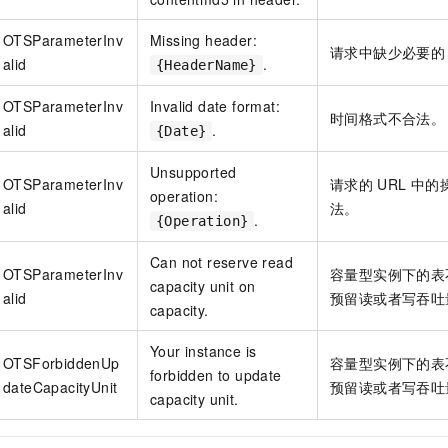
OTSParameterInv
Missing header:
请求中缺少必要的
alid
.
{HeaderName}
OTSParameterInv
Invalid date format:
时间格式不合法。
alid
.
{Date}
Unsupported
OTSParameterInv
请求的
URL
中的
operation:
alid
法。
.
{Operation}
Can not reserve read
OTSParameterInv
容量型实例下的表
capacity unit on
alid
预留读或者写吞吐
capacity.
Your instance is
OTSForbiddenUp
容量型实例下的表
forbidden to update
dateCapacityUnit
预留读或者写吞吐
capacity unit.