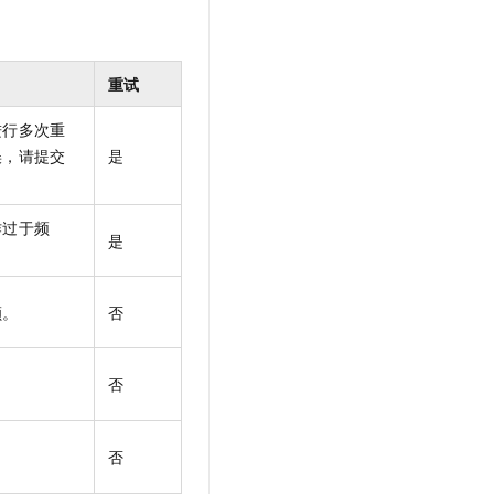
重试
进行多次重
误，请提交
是
作过于频
是
额。
否
。
否
否