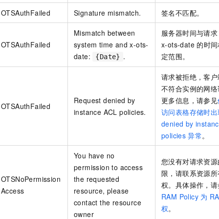
一个 AI 助手
即刻拥有 DeepSeek-R1 满血版
超强辅助，Bol
OTSAuthFailed
Signature mismatch.
签名不匹配。
在企业官网、通讯软件中为客户提供 AI 客服
多种方案随心选，轻松解锁专属 DeepSeek
Mismatch between
服务器时间与请求
OTSAuthFailed
system time and x-ots-
x-ots-date
的时间
date:
.
定范围。
{Date}
请求被拒绝，客户
不符合实例的网络
Request denied by
更多信息，请参见
OTSAuthFailed
instance ACL policies.
访问表格存储时出
denied by instan
policies
异常
。
You have no
您没有对请求资源
permission to access
限，请联系资源所
OTSNoPermission
the requested
权。具体操作，请
Access
resource, please
RAM Policy
为
R
contact the resource
权
。
owner