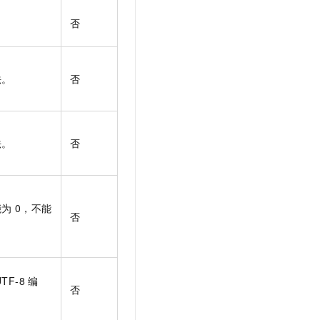
。
否
法。
否
法。
否
能为
0，不能
否
UTF-8
编
否