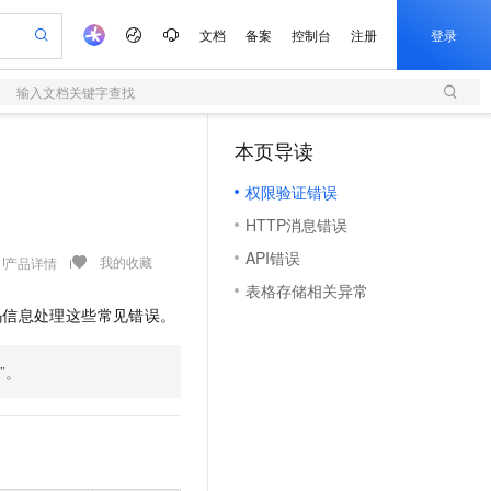
文档
备案
控制台
注册
登录
输入文档关键字查找
验
作计划
器
AI 活动
专业服务
服务伙伴合作计划
开发者社区
加入我们
服务平台百炼
阿里云 OPC 创新助力计划
本页导读
（1）
一站式生成采购清单，支持单品或批量购买
S
io：打造专属 AI 语音助手
S产品伙伴计划（繁花）
峰会
造的大模型服务与应用开发平台
轻量应用服务器
一句话生成原生可编辑精美 PPT 文稿
AI 生产力先锋
Al MaaS 服务伙伴赋能合作
域名
博文
Careers
至高可申请百万元
权限验证错误
性可伸缩的云计算服务
开启高性价比 AI 编程新体验
Qwen-Audio-3.0-Realtime 端到端实时语音角色扮演
输入一句话想法, 轻松生成专业的 PPT
先锋实践拓展 AI 生产力的边界
快速构建应用程序和网站，即刻迈出上云第一步
Token 补贴，五大权
计划
海大会
伙伴信用分合作计划
商标
问答
社会招聘
HTTP消息错误
益加速 OPC 成功
S
eek-V4-Pro
数字证书管理服务（原SSL证书）
一键部署幻兽帕鲁游戏服务器
飞天发布时刻
HOT
划
备案
电子书
校园招聘
API错误
pSeek-V4-Pro
视频创作，一键激活电商全链路生产力
全托管，含MySQL、PostgreSQL、SQL Server、MariaDB多引擎
实现全站HTTPS，呈现可信的WEB访问
一键购买专属联机服务器，轻松开启游戏
所见，即是所愿
我的收藏
产品详情
更多支持
划
公司注册
镜像站
表格存储相关异常
视频生成
语音识别与合成
专属 QwenPaw
短信服务
漫剧工坊：一站式动画创作平台
AI 实训营
HOT
码信息处理这些常见错误。
合作伙伴培训与认证
划
上云迁移
的智能体编程平台
站生成，高效打造优质广告素材
从聊天伙伴进化为能主动干活的本地数字员工
快速生产连贯的高质量长漫剧
从基础到进阶，Agent 创客手把手教你
国内短信简单易用，安全可靠，秒级触达，全球覆盖200+国家和地区。
e-1.1-T2V
Qwen3-TTS-Flash
lScope
我要反馈
查询合作伙伴
畅细腻的高质量视频
离线语音合成大模型，多语言方言自适应，低延迟高稳定
n Alibaba Cloud ISV 合作
代维服务
”。
olarDB
建企业门户网站
大数据开发治理平台 DataWorks
10 分钟搭建微信、支付宝小程序
创新加速
ope
登录合作伙伴管理后台
我要建议
站，无忧落地极速上线
以可视化方式快速构建移动和 PC 门户网站
100%兼容MySQL、PostgreSQL，兼容Oracle，支持集中和分布式
高效部署网站，快速应用到小程序
Data Agent 驱动的一站式 Data+AI 开发治理平台
e-1.1-I2V
Cosyvoice-V3-Flash
安全
畅自然，细节丰富
高表现力语音合成大模型，语音克隆听感自然
我要投诉
上云场景组合购
伴
边界网络安全防护产品
漫剧创作，剧本、分镜、视频高效生成
覆盖90%+业务场景，专享组合折扣价
2V
VPN
Fun-ASR