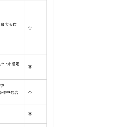
出最大长度
否
求中未指定
否
或
操作中包含
否
否