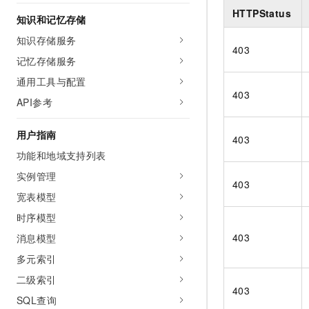
AI 产品 免费试用
网络
HTTPStatus
安全
云开发大赛
知识和记忆存储
Tableau 订阅
1亿+ 大模型 tokens 和 
知识存储服务
可观测
入门学习赛
中间件
AI空中课堂在线直播课
403
140+云产品 免费试用
大模型服务
记忆存储服务
上云与迁云
产品新客免费试用，最长1
数据库
通用工具与配置
生态解决方案
千问AI平台-Token Plan
403
企业出海
大模型ACA认证体验
大数据计算
API参考
助力企业全员 AI 认知与能
行业生态解决方案
政企业务
媒体服务
千问AI平台-模型体验
用户指南
开发者生态解决方案
403
在线体验全尺寸、多种模态
功能和地域支持列表
企业服务与云通信
AI 开发和 AI 应用解决
Happy 系列大模型
实例管理
域名与网站
403
宽表模型
终端用户计算
时序模型
403
消息模型
Serverless
大模型解决方案
多元索引
开发工具
快速部署 Dify，高效搭建 
二级索引
403
迁移与运维管理
SQL查询