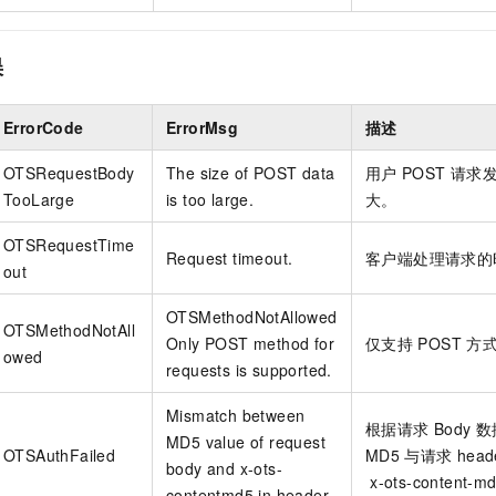
误
ErrorCode
ErrorMsg
描述
OTSRequestBody
The size of POST data
用户
POST
请求
TooLarge
is too large.
大。
OTSRequestTime
Request timeout.
客户端处理请求的
out
OTSMethodNotAllowed
OTSMethodNotAll
Only POST method for
仅支持
POST
方
owed
requests is supported.
Mismatch between
根据请求
Body
数
MD5 value of request
OTSAuthFailed
MD5
与请求
head
body and x-ots-
x-ots-content-m
contentmd5 in header.