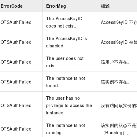
服务生态伙伴
视觉 Coding、空间感知、多模态思考等全面升级
1M上下文，专为长程任务能力而生
云工开物
企业应用
Night Plan 支持 Qwen 3.8-Max
AI 办公
NEW
ErrorCode
ErrorMsg
描述
Red Hat
30+ 款产品免费体验
夜间 5 折，Qwen/Meoo/TokenPlan 客户专享
AI智能应用
科研合作
ERP
The AccessKeyID
堂（旗舰版）
SUSE
OTSAuthFailed
AccessKeyID
不
智能客服
does not exist.
AI 应用构建
大模型原生
CRM
2个月
自动承接线索
建站小程序
The AccessKeyID is
Qoder
大模型服务平台百炼-应用模版
OA 办公系统
HOT
NEW
OTSAuthFailed
AccessKeyID
被
disabled.
面向真实软件
个人版上线、团队版降价；千问3.8-Max首发发尝鲜
丰富多元化的应用模版和解决方案
力提升
财税管理
模板建站
The user does not
万有无界
大模型服务平台百炼-智能体
400电话
定制建站
OTSAuthFailed
该用户不存在。
exist.
的模型效果
灵活可视化地构建企业级 Agent
方案
广告营销
模板小程序
秒悟
人工智能平台 PAI
The instance is not
OTSAuthFailed
该实例不存在。
定制小程序
云端极速 AI 
新一代 AI 视频生成模型，深度适配广告营销等场景
AI Native 的算法工程平台，一站式完成建模、训练、推理服务部署
found.
APP 开发
The user has no
OTSAuthFailed
privilege to access the
没有访问该实例的
建站系统
instance.
AI 应用
10分钟微调：让0.6B模型媲美235B模型
多模态数据信
The instance is not
该实例的状态不是
依托云原生高可用架构,实现Dify私有化部署
用1%尺寸在特定领域达到大模型90%以上效果
OTSAuthFailed
running.
（Running）。