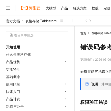
大模型
产品
解决方案
权益
定价
官方文档
表格存储 Tablestore
大模型
产品
解决方案
权益
定价
云市场
伙伴
服务
了解阿里云
精选产品
精选解决方案
普惠上云
产品定价
精选商城
成为销售伙伴
售前咨询
为什么选择阿里云
千问AI平台
表格存储 Tables
首页
了解云产品的定价详情
大模型服务平台百炼
千问办公，解锁你的工作
普惠上云 官方力荐
分销伙伴
在线服务
网站建设
什么是云计算
大
大模型服务与应用平台
企业级Agent产品，直接
云服务器38元/年起，超
错误码参
开始使用
咨询伙伴
多端小程序
技术领先
云上成本管理
售后服务
千问大模型
Agency Agents：拥
官方推荐返现计划
大模型
什么是表格存储
大模型
精选产品
精选解决方案
Salesforce 国际版订阅
稳定可靠
管理和优化成本
多元化、高性能、安全可靠
推荐新用户得奖励，单订单
更新时间：
2026-05-06
销售伙伴合作计划
产品优势
自助服务
友盟天域
安全合规
人工智能与机器学习
AI
文本生成
无影云电脑
HappyHorse 打造一
云工开物
功能特性
表格存储常见错误包
无影生态合作计划
在线服务
观测云
分析师报告
随时随地安全接入的云上超
高校专属算力普惠，学生认
计算
互联网应用开发
基础概念
Qwen3.8-Max
HOT
Salesforce On Alibaba C
工单服务
智能体时代全能旗舰模型
Tuya 物联网平台阿里云
研究报告与白皮书
使用限制
说明
其中部
云解析DNS
快速拥有专属 OpenClaw
Consulting Partner 合
大数据
容器
免费试用
短信专区
快速入门
蓝凌 OA
Qwen3.7-Plus
AI 大模型销售与服务生
现代化应用
存储
天池大赛
能看、能想、能动手的多模
产品计费
云原生大数据计算服务 Max
解决方案免费试用 新老
电子合同
权限验证错误
面向分析的企业级SaaS模
最高领取价值200元试用
安全
动态与公告
网络与CDN
AI 算法大赛
Qwen3-VL-Plus
畅捷通