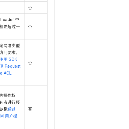
t.diy 一步搞定创意建站
构建大模型应用的安全防护体系
否
通过自然语言交互简化开发流程,全栈开发支持
通过阿里云安全产品对 AI 应用进行安全防护
header
中
相差超过一
否
端网络类型
访问要求。
使用
SDK
否
现
Request
ce ACL
的操作权
有者进行授
参见
通过
否
AM
用户授