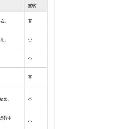
文戏情感细腻自然，动作戏激烈拳拳到肉，实现更强表演能力
支持中英文自由切换，具备更强的噪声鲁棒性
云聚AI 严选权益
重试
SSL 证书
，一键激活高效办公新体验
精选AI产品，从模型到应用全链提效
堡垒机
存在。
否
AI 用量加速计划
应用
防火墙
、识别商机，让客服更高效、服务更出色。
新老同享，达量后返
千问办公
主机安全
NEW
禁用。
否
的智能体编程平台
一站式AI生产力平台
AI 应用及服务市场
伶鹊
否
企业级人与Agent协作平台，接入和调度多个数字员工
智能客服平台，对话机器人、对话分析、智能外呼
AI 应用
大模型服务平台百炼 - 全妙
大模型
否
应用创作平台
多模态内容创作工具，已接入 DeepSeek
自然语言处理
数据标注
权限。
否
机器学习
息提取
与 AI 智能体进行实时音视频通话
运行中
从文本、图片、视频中提取结构化的属性信息
构建支持视频理解的 AI 音视频实时通话应用
否