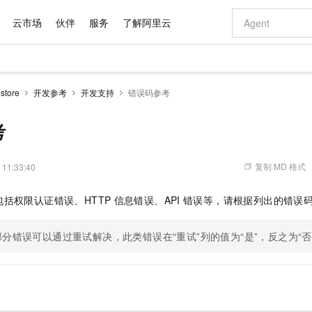
云市场
伙伴
服务
了解阿里云
AI 特惠
数据与 API
成为产品伙伴
企业增值服务
最佳实践
价格计算器
AI 场景体
基础软件
产品伙伴合
阿里云认证
市场活动
配置报价
大模型
tore
开发参考
开发支持
错误码参考
自助选配和估算价格
新方式
域名与网站
睿译宝，AI翻译排版一步到位
智启 AI 普惠权益
产品生态集成认证中心
企业支持计划
云上春晚
千问官方 MaaS 平台，为开发者和 Agent 而生，新用户赠送 1 亿 + tokens 额度
云服务器 EC
Qwen Aud
AI Coding
阿里云Maa
2026 阿里云
为企业打
数据集
Windows
大模型认证
模型
NEW
NEW
交付可用成果
值低价云产品抢先购
提供智能易用的域名与建站服务
上传文档即自动完成翻译和格式还原
至高享 1亿+免费 tokens，加速 Al 应用落地
安全可靠、弹
智能编程，一键
考
产品生态伙伴
专家技术服务
云上奥运之旅
弹性计算合作
阿里云中企出
手机三要素
宝塔 Linux
全部认证
价格优势
有专属领域专家
对象存储 OSS
GLM-5.2：长任务时代开源旗舰模型
阿里云 OPC 创新助力计划
云数据库 RD
即刻拥有 DeepS
AI 电商营销
产品生态伙伴工作台
企业增值服务台
云栖战略参考
云存储合作计
云栖大会
身份实名认证
CentOS
训练营
推动算力普惠，释放技术红利
的大模型服务
最高返9万
多领域专家智能体,一键组建 AI 虚拟交付团队
至高百万元 Token 补贴，加速一人公司成长
稳定、安全、高性价比、高性能的云存储服务
真正可用的 1M 上下文,一次完成代码全链路开发
轻松解锁专属 Dee
从图文生成到
复制 MD 格式
 11:33:40
云上的中国
数据库合作计
活动全景
短信
Docker
图片和
站式影视创作平台
人工智能平台 PAI
Hermes Agent，打造自进化智能体
Token Plan 模型订阅计划
Qoder
5 分钟轻松部署
AI 广告创作
企业成长
大模型
NEW
信息公告
括权限认证错误、HTTP
信息错误、API
错误等，请根据列出的错误
看见新力量
云网络合作计
OCR 文字识别
JAVA
级电脑
证享300元代金券
可视化编排打通从文字构思到成片全链路闭环
一站式AI开发、训练和推理服务
自主进化，持久记忆，越用越聪明
Qwen3.8-Max 首发尝鲜，限时加量 10 倍，夜间低至2折
面向真实软件
图文、视频一
Kimi-K3
HappyHors
NEW
魔搭 Mode
loud
服务实践
官网公告
Kimi 最新旗舰模型，长程编程与推理利器
让文字生成流
金融模力时刻
Salesforce O
版
发票查验
全能环境
分错误可以通过重试解决，此类错误在“重试”列的值为“是”，反之为“否
Qoder CN
Claude Code + GStack 打造工程团队
千问办公，限时限量积分加倍
云原生数据库 P
低代码高效构
AI 建站
NEW
作计划
计划
创新中心
魔搭 ModelSc
健康状态
让AI从“聊天伙伴”进化为能干活的“数字员工”
覆盖公网/内网、递归/权威、移动APP等全场景解析服务
安装技能 GStack，拥有专属 AI 工程团队
你的AI工作搭子，覆盖日常办公高频场景
基于千问大模型等，支持代码智能生成、研发智能问答
0 代码专业建
客户案例
天气预报查询
操作系统
Deepseek-v4-pro
HappyHors
态合作计划
态智能体模型
旗舰 MoE 大模型，百万上下文与顶尖推理能力
图生视频，流
Compute
同享
容器服务 Kubernetes 版 ACK
万小智 AI 建站低至 15元/月
云防火墙
AI 短剧/漫剧
快递物流查询
WordPress
成为服务伙
高校合作
式云数据仓库
点，立即开启云上创新
提供一站式管理容器应用的 K8s 服务
送.CN域名，送备案服务码
云原生的云上
AI助力短剧
GLM-5.2
Wan2.7-T
Ubuntu