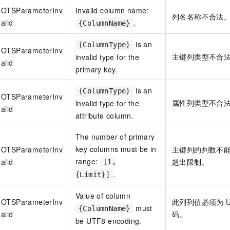
OTSParameterInv
Invalid column name:
列名名称不合法
alid
.
{ColumnName}
is an
{ColumnType}
OTSParameterInv
主键列类型不合
invalid type for the
alid
primary key.
is an
{ColumnType}
OTSParameterInv
属性列类型不合
invalid type for the
alid
attribute column.
The number of primary
key columns must be in
OTSParameterInv
主键列的列数不
range:
alid
超出限制。
[1,
.
{Limit}]
Value of column
OTSParameterInv
此列列值必须为
must
{ColumnName}
alid
码。
be UTF8 encoding.