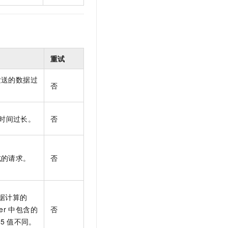
重试
发送的数据过
否
时间过长。
否
式的请求。
否
据计算的
er
中包含的
否
d5
值不同。