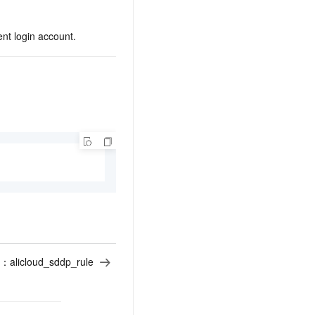
ent login account.
：
alicloud_sddp_rule