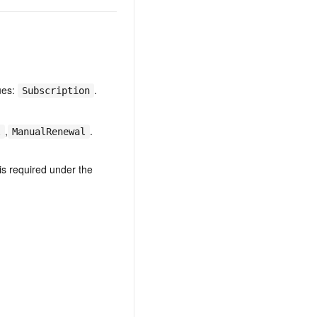
t.diy 一步搞定创意建站
构建大模型应用的安全防护体系
通过自然语言交互简化开发流程,全栈开发支持
通过阿里云安全产品对 AI 应用进行安全防护
ues:
.
Subscription
,
.
l
ManualRenewal
is required under the