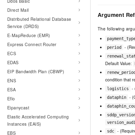
Ddos Basic
10 分钟在聊天系统中增加
专有云
Direct Mail
Argument Ref
Distributed Relational Database
Service (DRDS)
The following arg
E-MapReduce (EMR)
payment_typ
Express Connect Router
- (Req
period
ECS
renewal_sta
EDAS
Default Value:
EIP Bandwidth Plan (CBWP)
renew_perio
condition that 
ENS
- 
logistics
ESA
- (
dataphin
Eflo
dataphin_co
Eipanycast
sddp_versio
Elastic Accelerated Computing
version_aud
Instances (EAIS)
- (Requir
sdc
EBS