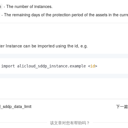
- The number of instances.
m
- The remaining days of the protection period of the assets in the curr
er Instance can be imported using the id, e.g.
 import alicloud_sddp_instance.example <
id
>
d_sddp_data_limit
下一篇
该文章对您有帮助吗？