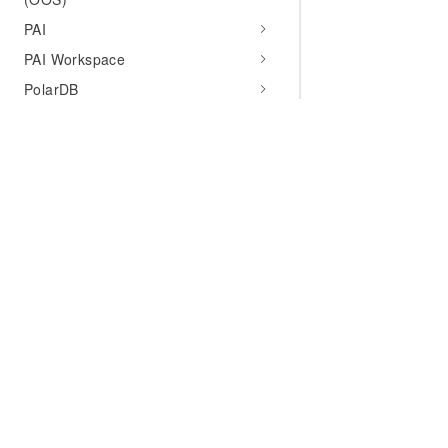
PAI
PAI Workspace
PolarDB
Private Link
Private Zone
Quick BI
Quotas
RAM
为什么选择阿里云
大模型
产品和定
RDS
什么是云计算
千问大模型
全部产品
ROS
全球基础设施
大模型服务
免费试用
RabbitMQ (AMQP)
Realtime Compute
技术领先
AI应用构建
产品动态
Resource Manager
稳定可靠
产品定价
RocketMQ (Ons)
安全合规
配置报价