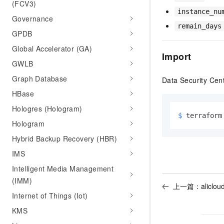
(FCV3)
instance_nu
Governance
remain_days
GPDB
Global Accelerator (GA)
Import
GWLB
Graph Database
Data Security Cent
HBase
Hologres (Hologram)
$ 
terraform
Hologram
Hybrid Backup Recovery (HBR)
IMS
Intelligent Media Management
(IMM)
上一篇：
aliclou
Internet of Things (Iot)
KMS