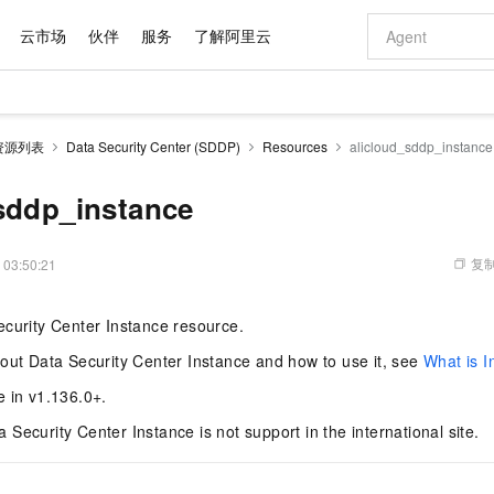
云市场
伙伴
服务
了解阿里云
AI 特惠
数据与 API
成为产品伙伴
企业增值服务
最佳实践
价格计算器
AI 场景体
基础软件
产品伙伴合
阿里云认证
市场活动
配置报价
大模型
资源列表
Data Security Center (SDDP)
Resources
alicloud_sddp_instance
自助选配和估算价格
新方式
域名与网站
睿译宝，AI翻译排版一步到位
智启 AI 普惠权益
产品生态集成认证中心
企业支持计划
云上春晚
千问官方 MaaS 平台，为开发者和 Agent 而生，新用户赠送 1 亿 + tokens 额度
云服务器 EC
Qwen Aud
AI Coding
阿里云Maa
2026 阿里云
为企业打
数据集
Windows
大模型认证
模型
NEW
NEW
交付可用成果
值低价云产品抢先购
提供智能易用的域名与建站服务
上传文档即自动完成翻译和格式还原
至高享 1亿+免费 tokens，加速 Al 应用落地
安全可靠、弹
智能编程，一键
sddp_instance
产品生态伙伴
专家技术服务
云上奥运之旅
弹性计算合作
阿里云中企出
手机三要素
宝塔 Linux
全部认证
价格优势
有专属领域专家
对象存储 OSS
GLM-5.2：长任务时代开源旗舰模型
阿里云 OPC 创新助力计划
云数据库 RD
即刻拥有 DeepS
AI 电商营销
产品生态伙伴工作台
企业增值服务台
云栖战略参考
云存储合作计
云栖大会
身份实名认证
CentOS
训练营
推动算力普惠，释放技术红利
的大模型服务
最高返9万
多领域专家智能体,一键组建 AI 虚拟交付团队
至高百万元 Token 补贴，加速一人公司成长
稳定、安全、高性价比、高性能的云存储服务
真正可用的 1M 上下文,一次完成代码全链路开发
轻松解锁专属 Dee
从图文生成到
复制
 03:50:21
云上的中国
数据库合作计
活动全景
短信
Docker
图片和
站式影视创作平台
人工智能平台 PAI
Hermes Agent，打造自进化智能体
Token Plan 模型订阅计划
Qoder
5 分钟轻松部署
AI 广告创作
企业成长
大模型
NEW
信息公告
ecurity Center Instance resource.
看见新力量
云网络合作计
OCR 文字识别
JAVA
级电脑
证享300元代金券
可视化编排打通从文字构思到成片全链路闭环
一站式AI开发、训练和推理服务
自主进化，持久记忆，越用越聪明
Qwen3.8-Max 首发尝鲜，限时加量 10 倍，夜间低至2折
面向真实软件
图文、视频一
Kimi-K3
HappyHors
NEW
魔搭 Mode
loud
服务实践
官网公告
out Data Security Center Instance and how to use it, see
What is I
Kimi 最新旗舰模型，长程编程与推理利器
让文字生成流
金融模力时刻
Salesforce O
版
发票查验
全能环境
Qoder CN
Claude Code + GStack 打造工程团队
千问办公，限时限量积分加倍
云原生数据库 P
低代码高效构
AI 建站
NEW
作计划
计划
e in v1.136.0+.
创新中心
魔搭 ModelSc
健康状态
让AI从“聊天伙伴”进化为能干活的“数字员工”
覆盖公网/内网、递归/权威、移动APP等全场景解析服务
安装技能 GStack，拥有专属 AI 工程团队
你的AI工作搭子，覆盖日常办公高频场景
基于千问大模型等，支持代码智能生成、研发智能问答
0 代码专业建
客户案例
天气预报查询
操作系统
Deepseek-v4-pro
HappyHors
态合作计划
Security Center Instance is not support in the international site.
态智能体模型
旗舰 MoE 大模型，百万上下文与顶尖推理能力
图生视频，流
Compute
同享
容器服务 Kubernetes 版 ACK
万小智 AI 建站低至 15元/月
云防火墙
AI 短剧/漫剧
快递物流查询
WordPress
成为服务伙
高校合作
式云数据仓库
点，立即开启云上创新
提供一站式管理容器应用的 K8s 服务
送.CN域名，送备案服务码
云原生的云上
AI助力短剧
GLM-5.2
Wan2.7-T
Ubuntu