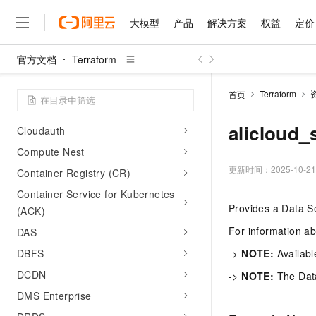
Cloud Enterprise Network (CEN)
大模型
产品
解决方案
权益
定价
Cloud Firewall
Cloud Monitor Service
官方文档
Terraform
Cloud Phone
大模型
产品
解决方案
权益
定价
云市场
伙伴
服务
了解阿里云
精选产品
精选解决方案
普惠上云
产品定价
精选商城
成为销售伙伴
售前咨询
为什么选择阿里云
Cloud SSO
千问AI平台
Terraform
首页
了解云产品的定价详情
大模型服务平台百炼
千问办公，解锁你的工作
普惠上云 官方力荐
分销伙伴
在线服务
Cloud Storage Gateway
网站建设
什么是云计算
大
大模型服务与应用平台
企业级Agent产品，直接
云服务器38元/年起，超
alicloud_
Cloudauth
咨询伙伴
多端小程序
技术领先
云上成本管理
售后服务
Compute Nest
千问大模型
Agency Agents：拥
官方推荐返现计划
大模型
大模型
精选产品
精选解决方案
Salesforce 国际版订阅
稳定可靠
管理和优化成本
多元化、高性能、安全可靠
推荐新用户得奖励，单订单
更新时间：
2025-10-21
销售伙伴合作计划
Container Registry (CR)
自助服务
友盟天域
安全合规
人工智能与机器学习
AI
文本生成
Container Service for Kubernetes
无影云电脑
HappyHorse 打造一
云工开物
无影生态合作计划
在线服务
Provides a Data S
(ACK)
观测云
分析师报告
随时随地安全接入的云上超
高校专属算力普惠，学生认
计算
互联网应用开发
Qwen3.8-Max
HOT
Salesforce On Alibaba C
工单服务
For information ab
DAS
智能体时代全能旗舰模型
Tuya 物联网平台阿里云
研究报告与白皮书
云解析DNS
快速拥有专属 OpenClaw
Consulting Partner 合
大数据
容器
免费试用
DBFS
->
NOTE:
Availabl
短信专区
蓝凌 OA
Qwen3.7-Plus
AI 大模型销售与服务生
现代化应用
存储
DCDN
天池大赛
->
NOTE:
The Data 
能看、能想、能动手的多模
云原生大数据计算服务 Max
解决方案免费试用 新老
电子合同
DMS Enterprise
面向分析的企业级SaaS模
最高领取价值200元试用
安全
网络与CDN
AI 算法大赛
Qwen3-VL-Plus
畅捷通