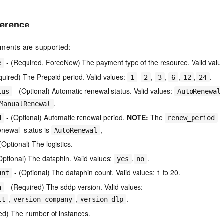
一个 AI 助手
即刻拥有 DeepSeek-R1 满血版
超强辅助，Bol
在企业官网、通讯软件中为客户提供 AI 客服
多种方案随心选，轻松解锁专属 DeepSeek
erence
uments are supported:
- (Required, ForceNew) The payment type of the resource. Valid val
e
uired) The Prepaid period. Valid values:
,
,
,
,
,
.
1
2
3
6
12
24
- (Optional) Automatic renewal status. Valid values:
tus
AutoRenewa
.
ManualRenewal
- (Optional) Automatic renewal period.
NOTE:
The
d
renew_period
renewal_status is
,
AutoRenewal
(Optional) The logistics.
Optional) The dataphin. Valid values:
,
.
yes
no
- (Optional) The dataphin count. Valid values: 1 to 20.
unt
- (Required) The sddp version. Valid values:
n
,
,
.
it
version_company
version_dlp
ed) The number of instances.