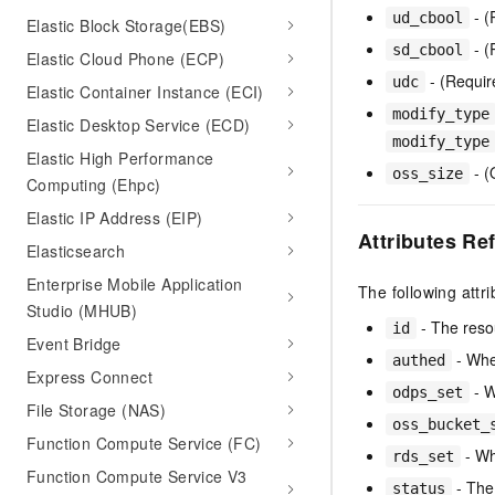
- (
ud_cbool
Elastic Block Storage(EBS)
- (
sd_cbool
Elastic Cloud Phone (ECP)
- (Requir
udc
Elastic Container Instance (ECI)
modify_type
Elastic Desktop Service (ECD)
modify_type
Elastic High Performance
- (
oss_size
Computing (Ehpc)
Elastic IP Address (EIP)
Attributes Re
Elasticsearch
Enterprise Mobile Application
The following attr
Studio (MHUB)
- The resou
id
Event Bridge
- Whe
authed
Express Connect
- W
odps_set
File Storage (NAS)
oss_bucket_
Function Compute Service (FC)
- Wh
rds_set
Function Compute Service V3
- The 
status