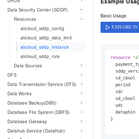
DRDS
Example Usa
AI 产品 免费试用
网络
安全
云开发大赛
Data Security Center (SDDP)
Tableau 订阅
1亿+ 大模型 tokens 和 
Basic Usage
可观测
入门学习赛
Resources
中间件
AI空中课堂在线直播课
140+云产品 免费试用
大模型服务
alicloud_sddp_config
上云与迁云
产品新客免费试用，最长1
数据库
alicloud_sddp_data_limit
生态解决方案
千问AI平台-Token Plan
企业出海
大模型ACA认证体验
大数据计算
alicloud_sddp_instance
助力企业全员 AI 认知与能
行业生态解决方案
政企业务
alicloud_sddp_rule
媒体服务
resource
"a
千问AI平台-模型体验
开发者生态解决方案
  payment_t
Data Sources
在线体验全尺寸、多种模态
企业服务与云通信
  sddp_vers
AI 开发和 AI 应用解决
DFS
  sd_cbool 
Happy 系列大模型
域名与网站
Data Transmission Service (DTS)
  period   
  sdc      
Data Works
终端用户计算
  ud_cbool 
Database Backup(DBS)
  udc      
Serverless
大模型解决方案
Database File System (DBFS)
  dataphin 
}

开发工具
Database Gateway
快速部署 Dify，高效搭建 
Datahub Service (DataHub)
迁移与运维管理