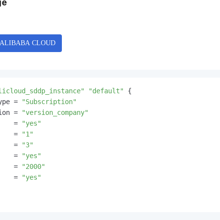
ge
服务生态伙伴
视觉 Coding、空间感知、多模态思考等全面升级
1M上下文，专为长程任务能力而生
云工开物
企业应用
Night Plan 支持 Qwen 3.8-Max
AI 办公
NEW
Red Hat
30+ 款产品免费体验
夜间 5 折，Qwen/Meoo/TokenPlan 客户专享
AI智能应用
科研合作
ERP
堂（旗舰版）
SUSE
智能客服
AI 应用构建
大模型原生
CRM
2个月
自动承接线索
建站小程序
Qoder
大模型服务平台百炼-应用模版
OA 办公系统
HOT
NEW
面向真实软件
个人版上线、团队版降价；千问3.8-Max首发发尝鲜
丰富多元化的应用模版和解决方案
力提升
财税管理
模板建站
licloud_sddp_instance"
"default"
 {

万有无界
大模型服务平台百炼-智能体
400电话
定制建站
ype = 
"Subscription"
的模型效果
灵活可视化地构建企业级 Agent
ion = 
"version_company"
方案
广告营销
模板小程序
秒悟
    = 
"yes"
人工智能平台 PAI
定制小程序
    = 
"1"
云端极速 AI 
新一代 AI 视频生成模型，深度适配广告营销等场景
AI Native 的算法工程平台，一站式完成建模、训练、推理服务部署
    = 
"3"
APP 开发
    = 
"yes"
    = 
"2000"
建站系统
    = 
"yes"
AI 应用
10分钟微调：让0.6B模型媲美235B模型
多模态数据信
依托云原生高可用架构,实现Dify私有化部署
用1%尺寸在特定领域达到大模型90%以上效果