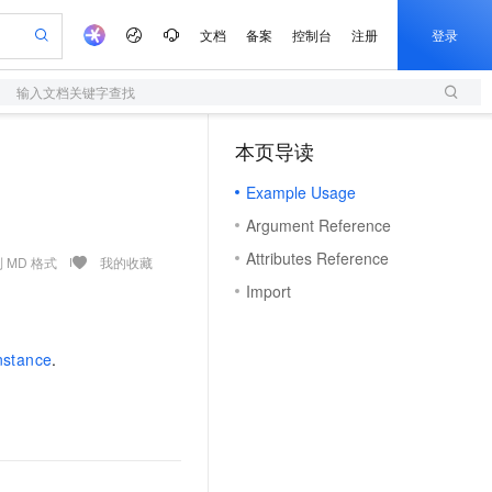
文档
备案
控制台
注册
登录
输入文档关键字查找
验
作计划
器
AI 活动
专业服务
服务伙伴合作计划
开发者社区
加入我们
服务平台百炼
阿里云 OPC 创新助力计划
本页导读
（1）
一站式生成采购清单，支持单品或批量购买
S
io：打造专属 AI 语音助手
S产品伙伴计划（繁花）
峰会
造的大模型服务与应用开发平台
轻量应用服务器
一句话生成原生可编辑精美 PPT 文稿
AI 生产力先锋
Al MaaS 服务伙伴赋能合作
域名
博文
Careers
至高可申请百万元
Example Usage
性可伸缩的云计算服务
开启高性价比 AI 编程新体验
Qwen-Audio-3.0-Realtime 端到端实时语音角色扮演
输入一句话想法, 轻松生成专业的 PPT
先锋实践拓展 AI 生产力的边界
快速构建应用程序和网站，即刻迈出上云第一步
Token 补贴，五大权
计划
海大会
伙伴信用分合作计划
商标
问答
社会招聘
Argument Reference
益加速 OPC 成功
S
eek-V4-Pro
数字证书管理服务（原SSL证书）
一键部署幻兽帕鲁游戏服务器
飞天发布时刻
HOT
划
备案
电子书
校园招聘
Attributes Reference
pSeek-V4-Pro
视频创作，一键激活电商全链路生产力
全托管，含MySQL、PostgreSQL、SQL Server、MariaDB多引擎
实现全站HTTPS，呈现可信的WEB访问
一键购买专属联机服务器，轻松开启游戏
所见，即是所愿
 MD 格式
我的收藏
更多支持
划
公司注册
镜像站
Import
视频生成
语音识别与合成
专属 QwenPaw
短信服务
漫剧工坊：一站式动画创作平台
AI 实训营
HOT
合作伙伴培训与认证
划
上云迁移
的智能体编程平台
站生成，高效打造优质广告素材
从聊天伙伴进化为能主动干活的本地数字员工
快速生产连贯的高质量长漫剧
从基础到进阶，Agent 创客手把手教你
国内短信简单易用，安全可靠，秒级触达，全球覆盖200+国家和地区。
e-1.1-T2V
Qwen3-TTS-Flash
lScope
我要反馈
查询合作伙伴
nstance
.
畅细腻的高质量视频
离线语音合成大模型，多语言方言自适应，低延迟高稳定
n Alibaba Cloud ISV 合作
代维服务
olarDB
建企业门户网站
大数据开发治理平台 DataWorks
10 分钟搭建微信、支付宝小程序
创新加速
ope
登录合作伙伴管理后台
我要建议
站，无忧落地极速上线
以可视化方式快速构建移动和 PC 门户网站
100%兼容MySQL、PostgreSQL，兼容Oracle，支持集中和分布式
高效部署网站，快速应用到小程序
Data Agent 驱动的一站式 Data+AI 开发治理平台
e-1.1-I2V
Cosyvoice-V3-Flash
安全
畅自然，细节丰富
高表现力语音合成大模型，语音克隆听感自然
我要投诉
上云场景组合购
伴
边界网络安全防护产品
漫剧创作，剧本、分镜、视频高效生成
覆盖90%+业务场景，专享组合折扣价
2V
VPN
Fun-ASR