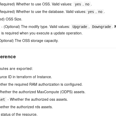
Required) Whether to use OSS. Valid values:
,
.
yes
no
Required) Whether to use the database. Valid values:
,
.
yes
no
ed) OSS Size.
- (Optional) The modify type. Valid values:
,
.
Upgrade
Downgrade
is required when you execute a update operation.
Optional) The OSS storage capacity.
ference
ibutes are exported:
rce ID in terraform of Instance.
ther the required RAM authorization is configured.
hether the authorized MaxCompute (ODPS) assets.
- Whether the authorized oss assets.
set
ether the authorized rds assets.
status of the resource.