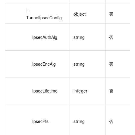
object
否
TunnelIpsecConfig
IpsecAuthAlg
string
否
IpsecEncAlg
string
否
IpsecLifetime
integer
否
IpsecPfs
string
否