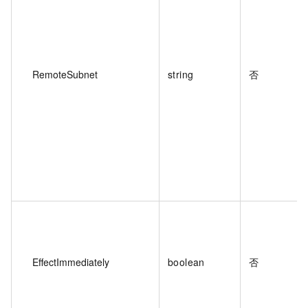
RemoteSubnet
string
否
EffectImmediately
boolean
否