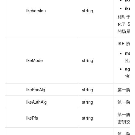
ikev
IkeVersion
string
相对于 I
化了 S
的场景提
IKE 协
mai
IkeMode
string
性高
aggr
快速
IkeEncAlg
string
第一阶段
IkeAuthAlg
string
第一阶段
第一阶段协商
IkePfs
string
密钥交换
第一阶段