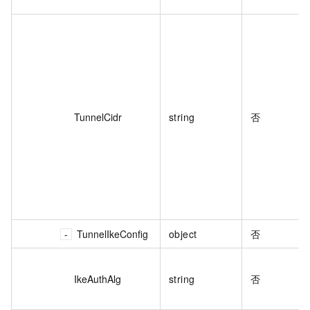
TunnelCidr
string
否
TunnelIkeConfig
object
否
IkeAuthAlg
string
否