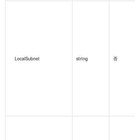
LocalSubnet
string
否