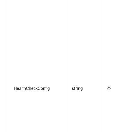
HealthCheckConfig
string
否