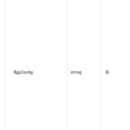
BgpConfig
string
否