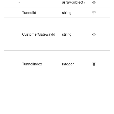
array<object>
否
TunnelId
string
否
CustomerGatewayId
string
否
TunnelIndex
integer
否