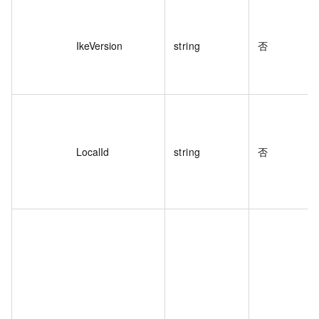
IkeVersion
string
否
LocalId
string
否