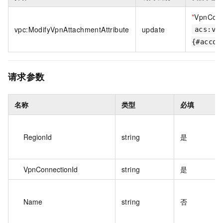
*
VpnConn
vpc:ModifyVpnAttachmentAttribute
update
acs:vp
{#accou
请求参数
名称
类型
必填
RegionId
string
是
VpnConnectionId
string
是
Name
string
否