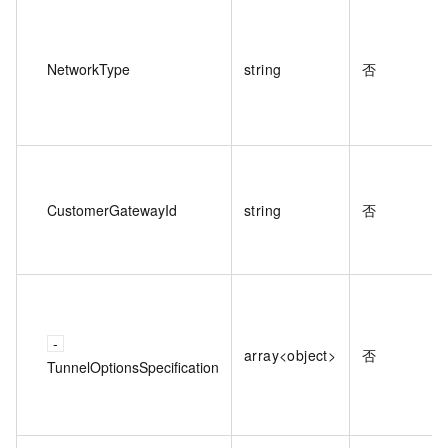
NetworkType
string
否
CustomerGatewayId
string
否
array<object>
否
TunnelOptionsSpecification