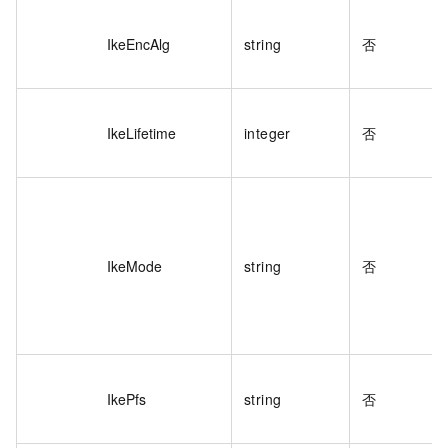
IkeEncAlg
string
否
IkeLifetime
integer
否
IkeMode
string
否
IkePfs
string
否