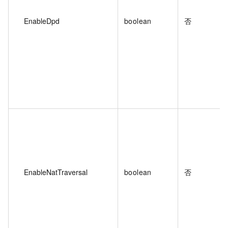
EnableDpd
boolean
否
EnableNatTraversal
boolean
否