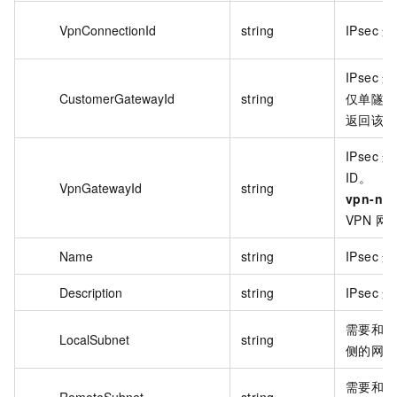
VpnConnectionId
string
IPsec 
IPsec
CustomerGatewayId
string
仅单隧道模
返回该参
IPsec
ID。
VpnGatewayId
string
vpn-not
VPN 
Name
string
IPsec
Description
string
IPsec
需要和本
LocalSubnet
string
侧的网段
需要和阿
RemoteSubnet
string