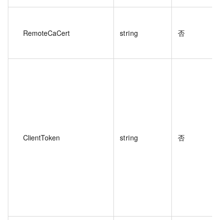
RemoteCaCert
string
否
ClientToken
string
否