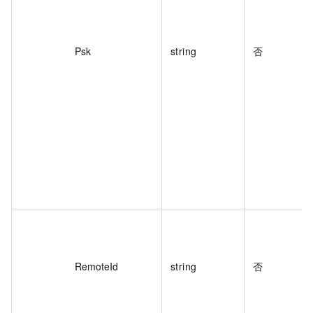
Psk
string
否
RemoteId
string
否