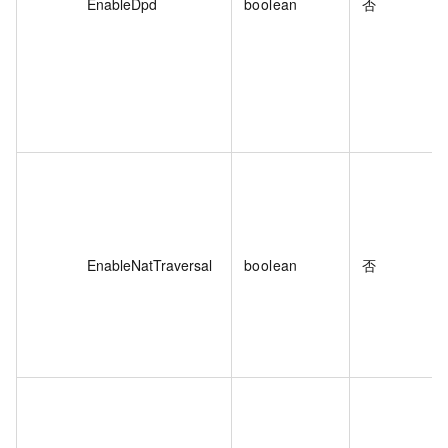
EnableDpd
boolean
否
EnableNatTraversal
boolean
否