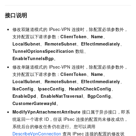
接口说明
修改双隧道模式的 IPsec-VPN 连接时，除配置必填参数外，
支持配置以下请求参数：
ClientToken
、
Name
、
LocalSubnet
、
RemoteSubnet
、
EffectImmediately
、
TunnelOptionsSpecification
数组、
EnableTunnelsBgp
。
修改单隧道模式的 IPsec-VPN 连接时，除配置必填参数外，
支持配置以下请求参数：
ClientToken
、
Name
、
LocalSubnet
、
RemoteSubnet
、
EffectImmediately
、
IkeConfig
、
IpsecConfig
、
HealthCheckConfig
、
EnableDpd
、
EnableNatTraversal
、
BgpConfig
、
CustomerGatewayId
。
ModifyVpnAttachmentAttribute
接口属于异步接口，即系
统返回一个请求 ID，但该 IPsec 连接的配置尚未修改成功，
系统后台的修改任务仍在进行。您可以调用
DescribeVpnConnection
查询 IPsec 连接的配置的修改状