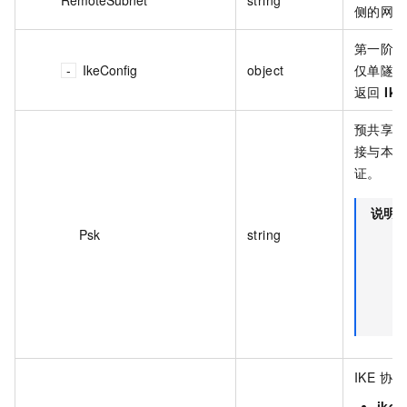
侧的网段
第一阶段
IkeConfig
object
仅单隧道模
返回
Ike
预共享密钥
接与本地
证。
说明
Psk
string
IKE 协
ikev