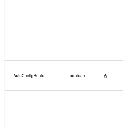
AutoConfigRoute
boolean
否