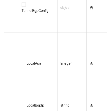
object
否
TunnelBgpConfig
LocalAsn
integer
否
LocalBgpIp
string
否