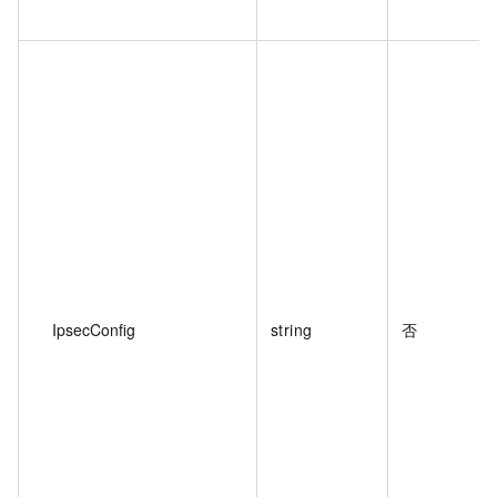
IpsecConfig
string
否