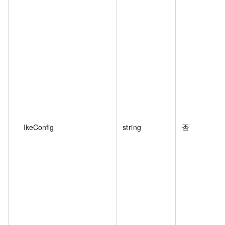
IkeConfig
string
否