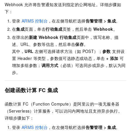
Webhook
允许将告警通知发送到指定的公网地址。详细步骤如
下：
登录
ARMS
控制台
，在左侧导航栏选择
告警管理
>
集成
。
在
集成
页面，单击
行动集成
页签，然后单击
Webhook
。
在弹出的
新建 Webhook 行动集成
页面中，填写名称、描
述、URL、参数等信息，然后单击
保存
。
其中，
URL
左侧可选择请求方法（如 POST）；
参数
支持设
置 Header 等类型，参数值可选静态或动态，单击
+ 添加
可
增加多组参数；
调用方式
（必填）可选同步或异步，默认为同
步。
创建函数计算
FC
集成
函数计算 FC（Function Compute）
是阿里云的一项无服务器
（Serverless）计算服务，可以访问内网地址且支持异步执行。
详细步骤如下：
登录
ARMS
控制台
，在左侧导航栏选择
告警管理
>
集成
。