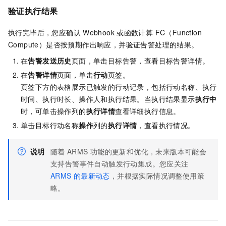
验证执行结果
执行完毕后，您应确认
Webhook
或
函数计算 FC（Function
Compute）
是否按预期作出响应，并验证告警处理的结果。
在
告警发送历史
页面，单击目标告警，查看目标告警详情。
在
告警详情
页面，单击
行动
页签。
页签下方的表格展示已触发的行动记录，包括行动名称、执行
时间、执行时长、操作人和执行结果。当执行结果显示
执行中
时，可单击操作列的
执行详情
查看详细执行信息。
单击目标行动名称
操作
列的
执行详情
，查看执行情况。
说明
随着
ARMS
功能的更新和优化，未来版本可能会
支持告警事件自动触发行动集成。您应关注
ARMS
的最新动态
，并根据实际情况调整使用策
略。