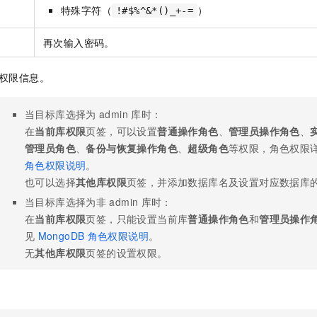
特殊字符（
）
!#$%^&*()_+-=
再次输入密码。
权限信息。
当目标库选择为
admin
库时：
在
当前库权限
页签，可以设置
普通操作角色
、
管理员操作角色
、
管理员角色
、
备份与恢复操作角色
、
超级角色
等权限，角色权限
角色权限说明
。
也可以选择
其他库权限
页签，并添加数据库名及设置对应数据库
当目标库选择为非
admin
库时：
在
当前库权限
页签，只能设置当前库
普通操作角色
和
管理员操作
见
MongoDB
角色权限说明
。
无
其他库权限
页签的设置权限。