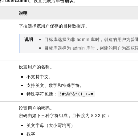
）和
userAdmin
。设置完成后单击
确认
。
一个 AI 助手
即刻拥有 DeepSeek-R1 满血版
超强辅助，Bol
在企业官网、通讯软件中为客户提供 AI 客服
多种方案随心选，轻松解锁专属 DeepSeek
说明
下拉选择该用户保存的目标数据库。
说明
目标库选择为非
admin
库时，创建的用户为普
目标库选择为
admin
库时，创建的用户为高权
设置用户的名称。
不支持中文。
支持英文、数字和特殊字符。
特殊字符包括：
!#$%^&*()_+-=
设置用户的密码。
密码由如下三种字符组成，且长度为
8-32
位：
英文字母（大小写均可）
数字