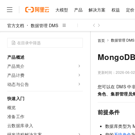
大模型
产品
解决方案
权益
定价
官方文档
数据管理 DMS
大模型
产品
解决方案
权益
定价
云市场
伙伴
服务
了解阿里云
精选产品
精选解决方案
普惠上云
产品定价
精选商城
成为销售伙伴
售前咨询
为什么选择阿里云
千问AI平台
数据管理 DMS
首页
了解云产品的定价详情
大模型服务平台百炼
千问办公，解锁你的工作
普惠上云 官方力荐
分销伙伴
在线服务
网站建设
什么是云计算
大
大模型服务与应用平台
企业级Agent产品，直接
云服务器38元/年起，超
Mongo
产品概述
咨询伙伴
多端小程序
技术领先
云上成本管理
售后服务
千问大模型
Agency Agents：拥
官方推荐返现计划
大模型
产品简介
大模型
精选产品
精选解决方案
Salesforce 国际版订阅
稳定可靠
管理和优化成本
多元化、高性能、安全可靠
推荐新用户得奖励，单订单
更新时间：
2026-06-02
销售伙伴合作计划
产品计费
自助服务
友盟天域
安全合规
人工智能与机器学习
AI
文本生成
无影云电脑
HappyHorse 打造一
云工开物
动态与公告
您可以在
DMS
中
无影生态合作计划
在线服务
观测云
分析师报告
随时随地安全接入的云上超
高校专属算力普惠，学生认
计算
互联网应用开发
Qwen3.8-Max
角色
、
集群管理员
HOT
Salesforce On Alibaba C
工单服务
快速入门
智能体时代全能旗舰模型
Tuya 物联网平台阿里云
研究报告与白皮书
云解析DNS
快速拥有专属 OpenClaw
Consulting Partner 合
大数据
容器
概览
免费试用
短信专区
前提条件
蓝凌 OA
Qwen3.7-Plus
AI 大模型销售与服务生
准备工作
现代化应用
存储
天池大赛
能看、能想、能动手的多模
云原生大数据计算服务 Max
解决方案免费试用 新老
电子合同
云数据库录入
数据库类型为
面向分析的企业级SaaS模
最高领取价值200元试用
安全
网络与CDN
AI 算法大赛
Qwen3-VL-Plus
畅捷通
研发流程解决方案
您的
系统角色