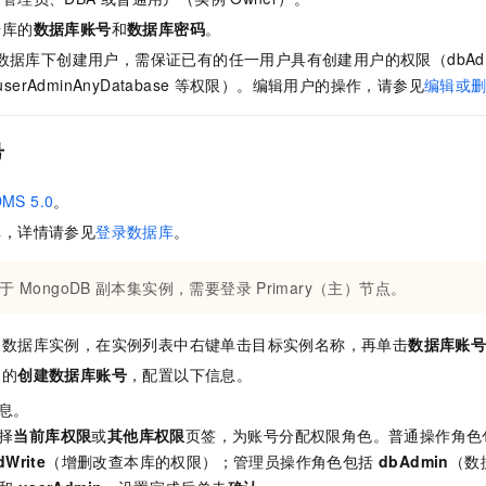
服务生态伙伴
视觉 Coding、空间感知、多模态思考等全面升级
1M上下文，专为长程任务能力而生
云工开物
企业应用
Night Plan 支持 Qwen 3.8-Max
AI 办公
NEW
据库的
数据库账号
和
数据库密码
。
Red Hat
30+ 款产品免费体验
夜间 5 折，Qwen/Meoo/TokenPlan 客户专享
AI智能应用
科研合作
数据库下创建用户，需保证已有的任一用户具有创建用户的权限（dbAdminA
ERP
堂（旗舰版）
SUSE
智能客服
userAdminAnyDatabase
等权限）。编辑用户的操作，请参见
编辑或
AI 应用构建
大模型原生
CRM
2个月
自动承接线索
建站小程序
Qoder
大模型服务平台百炼-应用模版
OA 办公系统
HOT
NEW
号
面向真实软件
个人版上线、团队版降价；千问3.8-Max首发发尝鲜
丰富多元化的应用模版和解决方案
力提升
财税管理
模板建站
MS 5.0
。
万有无界
大模型服务平台百炼-智能体
400电话
定制建站
库，详情请参见
登录数据库
。
的模型效果
灵活可视化地构建企业级 Agent
方案
广告营销
模板小程序
秒悟
人工智能平台 PAI
于
MongoDB
副本集实例，需要登录
Primary（主）节点。
定制小程序
云端极速 AI 
新一代 AI 视频生成模型，深度适配广告营销等场景
AI Native 的算法工程平台，一站式完成建模、训练、推理服务部署
APP 开发
的数据库实例，在实例列表中右键单击目标实例名称，再单击
数据库账
角的
创建数据库账号
，配置以下信息。
建站系统
息。
AI 应用
10分钟微调：让0.6B模型媲美235B模型
多模态数据信
择
当前库权限
或
其他库权限
页签，为账号分配权限角色。普通操作角
依托云原生高可用架构,实现Dify私有化部署
用1%尺寸在特定领域达到大模型90%以上效果
dWrite
（增删改查本库的权限）；管理员操作角色包括
dbAdmin
（数