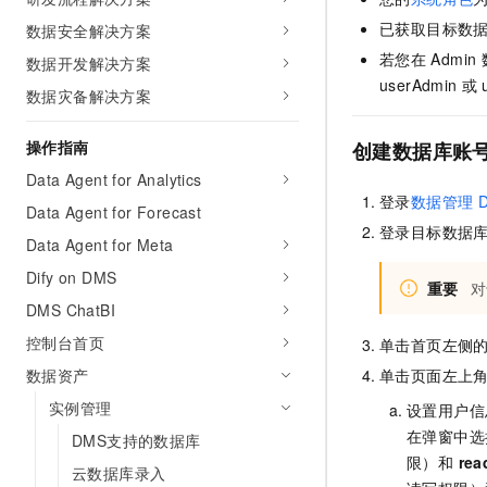
AI 产品 免费试用
网络
安全
云开发大赛
已获取目标数
数据安全解决方案
Tableau 订阅
1亿+ 大模型 tokens 和 
若您在
Admin
数据开发解决方案
可观测
入门学习赛
中间件
AI空中课堂在线直播课
140+云产品 免费试用
userAdmin
或
大模型服务
数据灾备解决方案
上云与迁云
产品新客免费试用，最长1
数据库
生态解决方案
千问AI平台-Token Plan
操作指南
创建数据库账
企业出海
大模型ACA认证体验
大数据计算
助力企业全员 AI 认知与能
Data Agent for Analytics
行业生态解决方案
政企业务
登录
数据管理
D
媒体服务
千问AI平台-模型体验
Data Agent for Forecast
开发者生态解决方案
登录目标数据
在线体验全尺寸、多种模态
Data Agent for Meta
企业服务与云通信
AI 开发和 AI 应用解决
Happy 系列大模型
Dify on DMS
重要
对
域名与网站
DMS ChatBI
终端用户计算
控制台首页
单击首页左侧
数据资产
单击页面左上
Serverless
大模型解决方案
实例管理
设置用户信
开发工具
快速部署 Dify，高效搭建 
在弹窗中选
DMS支持的数据库
限）和
rea
迁移与运维管理
云数据库录入