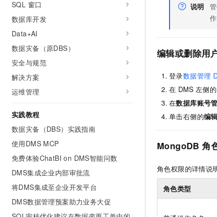
SQL 窗口
说明
管
作
数据库开发
Data+AI
数据灾备（原DBS）
编辑或删除用
安全与规范
登录
数据管理
D
解决方案
在
DMS
左侧的
运维管理
在
数据库账号
实践教程
单击右侧的
编
数据灾备（DBS）实践指南
使用DMS MCP
MongoDB
角
免费体验ChatBI on DMS智能问数
角色权限的详情说
DMS集成企业内部审批流
将DMS集成至企业开发平台
角色类型
DMS数据管理预案助力业务大促
SQL审核优化建议在数据变更工单中的