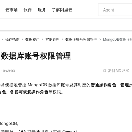
云市场
伙伴
服务
了解阿里云
AI 特惠
数据与 API
成为产品伙伴
企业增值服务
最佳实践
价格计算器
AI 场景体
基础软件
产品伙伴合
阿里云认证
市场活动
配置报价
大模型
操作指南
数据资产
实例管理
数据库账号权限管理
MongoDB数据
自助选配和估算价格
新方式
域名与网站
睿译宝，AI翻译排版一步到位
智启 AI 普惠权益
产品生态集成认证中心
企业支持计划
云上春晚
千问官方 MaaS 平台，为开发者和 Agent 而生，新用户赠送 1 亿 + tokens 额度
云服务器 EC
Qwen Aud
AI Coding
阿里云Maa
2026 阿里云
为企业打
数据集
Windows
大模型认证
模型
NEW
NEW
交付可用成果
值低价云产品抢先购
提供智能易用的域名与建站服务
上传文档即自动完成翻译和格式还原
至高享 1亿+免费 tokens，加速 Al 应用落地
安全可靠、弹
智能编程，一键
DB数据库账号权限管理
产品生态伙伴
专家技术服务
云上奥运之旅
弹性计算合作
阿里云中企出
手机三要素
宝塔 Linux
全部认证
价格优势
有专属领域专家
对象存储 OSS
GLM-5.2：长任务时代开源旗舰模型
阿里云 OPC 创新助力计划
云数据库 RD
即刻拥有 DeepS
AI 电商营销
产品生态伙伴工作台
企业增值服务台
云栖战略参考
云存储合作计
云栖大会
身份实名认证
CentOS
训练营
推动算力普惠，释放技术红利
的大模型服务
最高返9万
多领域专家智能体,一键组建 AI 虚拟交付团队
至高百万元 Token 补贴，加速一人公司成长
稳定、安全、高性价比、高性能的云存储服务
真正可用的 1M 上下文,一次完成代码全链路开发
轻松解锁专属 Dee
从图文生成到
复制 MD 格式
 10:49:03
云上的中国
数据库合作计
活动全景
短信
Docker
图片和
站式影视创作平台
人工智能平台 PAI
Hermes Agent，打造自进化智能体
Token Plan 模型订阅计划
Qoder
5 分钟轻松部署
AI 广告创作
企业成长
大模型
NEW
信息公告
非常便捷地管控
MongoDB
数据库账号及其对应的
普通操作角色
、
管理
看见新力量
云网络合作计
OCR 文字识别
JAVA
级电脑
证享300元代金券
可视化编排打通从文字构思到成片全链路闭环
一站式AI开发、训练和推理服务
自主进化，持久记忆，越用越聪明
Qwen3.8-Max 首发尝鲜，限时加量 10 倍，夜间低至2折
面向真实软件
图文、视频一
Kimi-K3
HappyHors
角色
、
备份与恢复操作角色
等权限。
NEW
魔搭 Mode
loud
服务实践
官网公告
Kimi 最新旗舰模型，长程编程与推理利器
让文字生成流
金融模力时刻
Salesforce O
版
发票查验
全能环境
Qoder CN
Claude Code + GStack 打造工程团队
千问办公，限时限量积分加倍
云原生数据库 P
低代码高效构
AI 建站
NEW
作计划
计划
创新中心
魔搭 ModelSc
健康状态
让AI从“聊天伙伴”进化为能干活的“数字员工”
覆盖公网/内网、递归/权威、移动APP等全场景解析服务
安装技能 GStack，拥有专属 AI 工程团队
你的AI工作搭子，覆盖日常办公高频场景
基于千问大模型等，支持代码智能生成、研发智能问答
0 代码专业建
客户案例
天气预报查询
操作系统
Deepseek-v4-pro
HappyHors
态合作计划
态智能体模型
旗舰 MoE 大模型，百万上下文与顶尖推理能力
图生视频，流
Compute
同享
容器服务 Kubernetes 版 ACK
万小智 AI 建站低至 15元/月
云防火墙
AI 短剧/漫剧
快递物流查询
WordPress
成为服务伙
高校合作
MongoDB
。
式云数据仓库
点，立即开启云上创新
提供一站式管理容器应用的 K8s 服务
送.CN域名，送备案服务码
云原生的云上
AI助力短剧
GLM-5.2
Wan2.7-T
Ubuntu
为管理员、DBA
或普通用户（实例
Owner）。