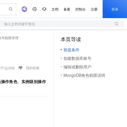
文档
备案
控制台
注册
登录
输入文档关键字查找
验
作计划
器
AI 活动
专业服务
服务伙伴合作计划
开发者社区
加入我们
服务平台百炼
阿里云 OPC 创新助力计划
库账号权限管理
本页导读
（1）
一站式生成采购清单，支持单品或批量购买
S
io：打造专属 AI 语音助手
S产品伙伴计划（繁花）
峰会
造的大模型服务与应用开发平台
轻量应用服务器
一句话生成原生可编辑精美 PPT 文稿
AI 生产力先锋
Al MaaS 服务伙伴赋能合作
域名
博文
Careers
至高可申请百万元
前提条件
性可伸缩的云计算服务
开启高性价比 AI 编程新体验
Qwen-Audio-3.0-Realtime 端到端实时语音角色扮演
输入一句话想法, 轻松生成专业的 PPT
先锋实践拓展 AI 生产力的边界
快速构建应用程序和网站，即刻迈出上云第一步
Token 补贴，五大权
计划
海大会
伙伴信用分合作计划
商标
问答
社会招聘
创建数据库账号
益加速 OPC 成功
S
eek-V4-Pro
数字证书管理服务（原SSL证书）
一键部署幻兽帕鲁游戏服务器
飞天发布时刻
HOT
划
备案
电子书
校园招聘
编辑或删除用户
pSeek-V4-Pro
视频创作，一键激活电商全链路生产力
全托管，含MySQL、PostgreSQL、SQL Server、MariaDB多引擎
实现全站HTTPS，呈现可信的WEB访问
一键购买专属联机服务器，轻松开启游戏
所见，即是所愿
我的收藏
产品详情
更多支持
划
公司注册
镜像站
MongoDB角色权限说明
视频生成
语音识别与合成
专属 QwenPaw
短信服务
漫剧工坊：一站式动画创作平台
AI 实训营
HOT
员操作角色
、
实例级别操作
合作伙伴培训与认证
划
上云迁移
的智能体编程平台
站生成，高效打造优质广告素材
从聊天伙伴进化为能主动干活的本地数字员工
快速生产连贯的高质量长漫剧
从基础到进阶，Agent 创客手把手教你
国内短信简单易用，安全可靠，秒级触达，全球覆盖200+国家和地区。
e-1.1-T2V
Qwen3-TTS-Flash
lScope
我要反馈
查询合作伙伴
畅细腻的高质量视频
离线语音合成大模型，多语言方言自适应，低延迟高稳定
n Alibaba Cloud ISV 合作
代维服务
olarDB
建企业门户网站
大数据开发治理平台 DataWorks
10 分钟搭建微信、支付宝小程序
创新加速
ope
登录合作伙伴管理后台
我要建议
站，无忧落地极速上线
以可视化方式快速构建移动和 PC 门户网站
100%兼容MySQL、PostgreSQL，兼容Oracle，支持集中和分布式
高效部署网站，快速应用到小程序
Data Agent 驱动的一站式 Data+AI 开发治理平台
e-1.1-I2V
Cosyvoice-V3-Flash
安全
畅自然，细节丰富
高表现力语音合成大模型，语音克隆听感自然
我要投诉
上云场景组合购
伴
边界网络安全防护产品
漫剧创作，剧本、分镜、视频高效生成
覆盖90%+业务场景，专享组合折扣价
2V
VPN
Fun-ASR