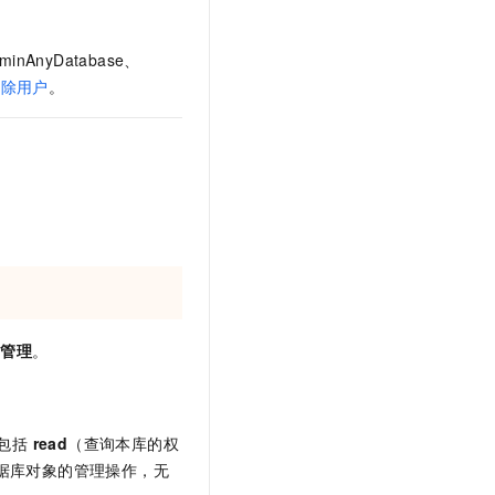
文戏情感细腻自然，动作戏激烈拳拳到肉，实现更强表演能力
支持中英文自由切换，具备更强的噪声鲁棒性
云聚AI 严选权益
SSL 证书
，一键激活高效办公新体验
精选AI产品，从模型到应用全链提效
nyDatabase、
堡垒机
AI 用量加速计划
删除用户
。
应用
防火墙
、识别商机，让客服更高效、服务更出色。
新老同享，达量后返
千问办公
主机安全
NEW
的智能体编程平台
一站式AI生产力平台
AI 应用及服务市场
伶鹊
企业级人与Agent协作平台，接入和调度多个数字员工
智能客服平台，对话机器人、对话分析、智能外呼
AI 应用
大模型服务平台百炼 - 全妙
大模型
应用创作平台
多模态内容创作工具，已接入 DeepSeek
自然语言处理
号管理
。
数据标注
机器学习
息提取
与 AI 智能体进行实时音视频通话
色包括
read
（查询本库的权
从文本、图片、视频中提取结构化的属性信息
构建支持视频理解的 AI 音视频实时通话应用
据库对象的管理操作，无